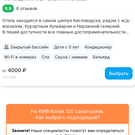
6.9
6 отзывов
Отель находится в самом центре Кисловодска, рядом с ж/д-
вокзалом, Курортным бульваром и Нарзанной галереей.
В пешей доступности все главные достопримечательности
курорта • Номера: от уютных «Эконом» до просторных
«Люкс» с дизайнерским интерьером. Все номера
Закрытый бассейн
Дети с 0 лет
Кондиционер
оборудованы кондиционером,...
Wi-Fi в номерах
Спа
Сауна / хаммам
Бильярд
4000 ₽
от
Выбрать
сут/чел
На КМВ более 120 санаториев.
Как выбрать подходящий?
Звоните!
Наши специалисты помогут вам определиться