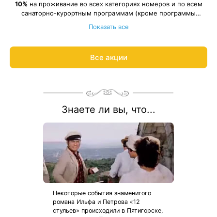
10%
на проживание во всех категориях номеров и по всем
санаторно-курортным программам (кроме программы
Весь период проживания должен пройти в даты 25 июня —
«Оздоровительная»).
Показать все
31 июля 2026.
Рассчитаем цену со скидкой и забронируем отдых по
акции:
8 800 700-15-77
.
Все акции
Знаете ли вы, что...
Некоторые события знаменитого
романа Ильфа и Петрова «12
стульев» происходили в Пятигорске,