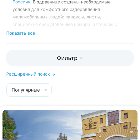
России»
.
В здравнице созданы необходимые
условия для комфортного оздоровления
маломобильных людей: пандусы, лифты,
специально оборудованные номера, автобусы с
подъемниками; разработаны профильные лечебные
Показать все
и реабилитационные программы.
Выбрать номер и быстро забронировать
Фильтр
путевку в санаторий МЧС вам помогут
менеджеры Kurort26.ru:
Расширенный поиск →
8 800 700-15-77
. Звонок и
консультация бесплатны.
Популярные