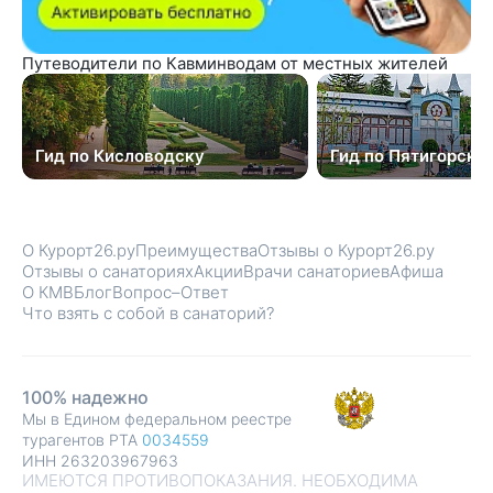
Путеводители по Кавминводам от местных жителей
Гид по Кисловодску
Гид по Пятигорску
О Курорт26.ру
Преимущества
Отзывы о Курорт26.ру
Отзывы о санаториях
Акции
Врачи санаториев
Афиша
О КМВ
Блог
Вопрос–Ответ
Что взять с собой в санаторий?
100% надежно
Мы в Едином федеральном реестре
турагентов РТА
0034559
ИНН 263203967963
ИМЕЮТСЯ ПРОТИВОПОКАЗАНИЯ. НЕОБХОДИМА