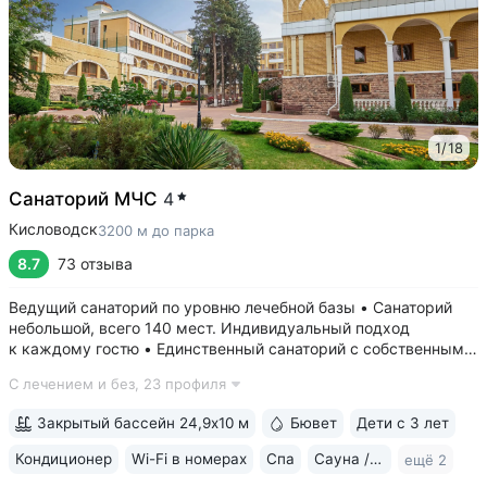
1
/
18
Санаторий МЧС
4
Кисловодск
3200 м до парка
8.7
73 отзыва
Ведущий санаторий по уровню лечебной базы • Санаторий
небольшой, всего 140 мест. Индивидуальный подход
к каждому гостю • Единственный санаторий c собственными
аппаратами КТ, МРТ, рентгена • Уникальный тренажерный
С лечением и без,
23 профиля
комплекс CON-TREX (Германия) для диагностики
и реабилитации опорно-двигательного...
Закрытый бассейн 24,9х10 м
Бювет
Дети с 3 лет
Кондиционер
Wi-Fi в номерах
Спа
Сауна / хаммам
ещё 2