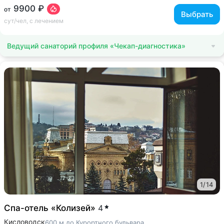
9900 ₽
от
Выбрать
сут/чел, с лечением
Ведущий санаторий профиля «Чекап-диагностика»
1
/
14
Спа-отель «Колизей»
4
Кисловодск
600 м до Курортного бульвара