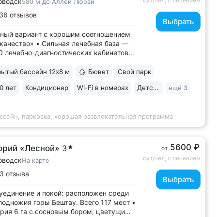
сут/чел, с лечением
оводск
580 м до Аллеи Любви
36 отзывов
Выбрать
ный вариант с хорошим соотношением
ачество» • Сильная лечебная база —
0 лечебно-диагностических кабинетов •
нное радоновое отделение —
енное в Железноводске • Бювет
ытый бассейн 12х8 м
Бювет
Свой парк
альной водой «Славяновская»
0 лет
Кондиционер
Wi-Fi в номерах
Детская комната
ещё 3
новская» • Крытый бассейн 12×8 м.
не...
ссейн, парковка, хорошая развлекательная программа
5600 ₽
орий «Лесной»
3
от
сут/чел, с лечением
оводск
На карте
3 отзыва
Выбрать
уединение и покой: расположен среди
 подножия горы Бештау. Всего 117 мест •
рия 6 га с сосновым бором, цветущими