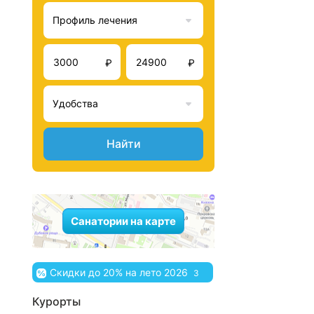
Профиль лечения
₽
₽
Удобства
Найти
Санатории на карте
Скидки до 20% на лето 2026
3
Курорты