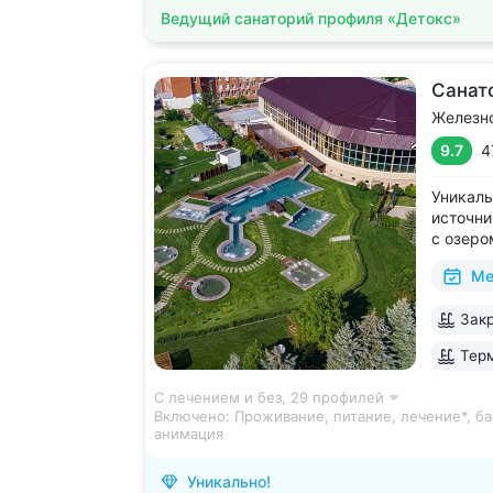
Ведущий санаторий профиля «Детокс»
Санат
Железн
9.7
4
Уникаль
источни
с озеро
2 крыты
Ме
зал, 24
большой
Закр
Кавказа
Терм
С лечением и без,
29 профилей
Включено:
Проживание, питание, лечение*, ба
анимация
Уникально!