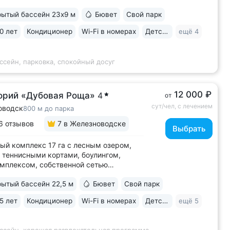
иками, небольшим прудом, зонами
с гамаками и беседками • Собственная
ытый бассейн 23х9 м
Бювет
Свой парк
рренкуров, проложенных по лесу
0 лет
Кондиционер
Wi-Fi в номерах
Детская комната
ещё 4
м склонам • Бесплатный трансфер...
ссейн, парковка, спокойный досуг
12 000 ₽
орий «Дубовая Роща»
4
от
сут/чел, с лечением
оводск
800 м до парка
6 отзывов
7
в Железноводске
Выбрать
ый комплекс 17 га с лесным озером,
 теннисными кортами, боулингом,
мплексом, собственной сетью
уров, летней эстрадой, каминным
ытый бассейн 22,5 м
Бювет
Свой парк
 Озеро с благоустроенным пляжем,
домиком, лодочной станцией
5 лет
Кондиционер
Wi-Fi в номерах
Детская комната
ещё 5
аранами и зоной для рыбалки
итории • Расположен...