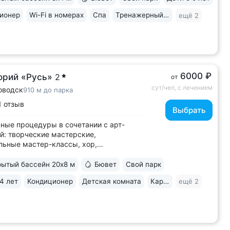
рия заповедника 6 га с цветущими
ионер
Wi-Fi в номерах
Спа
Тренажерный зал
ещё 2
ми, беседками, чистым воздухом,
ми для...
6000 ₽
орий «Русь»
2
от
сут/чел, с лечением
оводск
910 м до парка
1 отзыв
Выбрать
ные процедуры в сочетании с арт-
й: творческие мастерские,
ьные мастер-классы, хор,
ечение, игротерапия • Крытый бассейн
 В бассейне проводятся занятия
ытый бассейн 20х8 м
Бювет
Свой парк
робикой. Индивидуальную программу
4 лет
Кондиционер
Детская комната
Караоке
ещё 2
вок по лечебному плаванию составляет
ть детская зона...