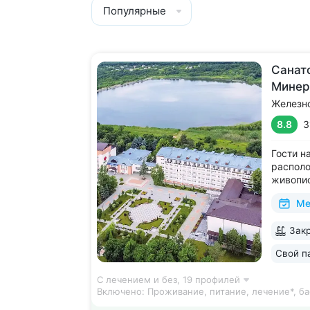
Популярные
Cанат
Минер
Железн
8.8
3
Гости н
располо
живопис
Террито
Ме
скверам
живопи
Закр
Обустро
отдыха и
Свой п
С лечением и без,
19 профилей
Включено:
Проживание, питание, лечение*, ба