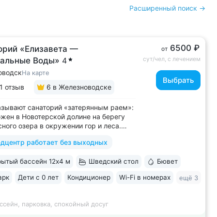
Расширенный поиск →
6500 ₽
орий «Елизавета —
от
сут/чел, с лечением
альные Воды»
4
оводск
На карте
Выбрать
1 отзыв
6
в Железноводске
азывают санаторий «затерянным раем»:
жен в Новотерской долине на берегу
ного озера в окружении гор и леса.
рия-парк 20 га с терренкуром (4 км),
дцентр работает без выходных
и, велодорожками, фотозоной,
сным храмом «Нерушимая стена» •
ытый бассейн 12х4 м
Шведский стол
Бювет
енная набережная озера с зонами
...
арк
Дети с 0 лет
Кондиционер
Wi-Fi в номерах
ещё 3
ссейн, парковка, спокойный досуг