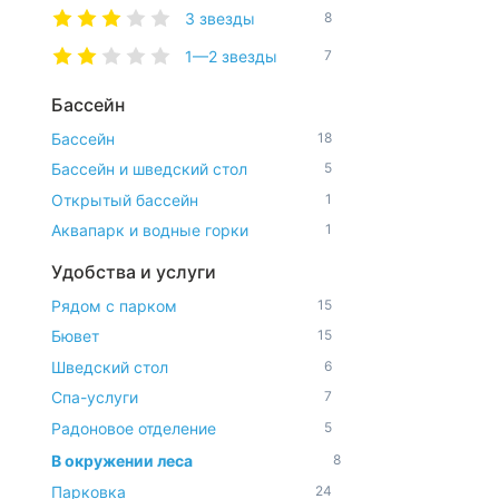
3 звезды
8
1—2 звезды
7
Бассейн
Бассейн
18
Бассейн и шведский стол
5
Открытый бассейн
1
Аквапарк и водные горки
1
Удобства и услуги
Рядом с парком
15
Бювет
15
Шведский стол
6
Спа-услуги
7
Радоновое отделение
5
В окружении леса
8
Парковка
24