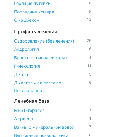
Горящие путевки
8
Последние номера
5
С кэшбеком
20
Профиль лечения
Оздоровление (без лечения)
26
Андрология
6
Бронхолегочная система
4
Гинекология
11
Детокс
5
Дыхательная система
6
Показать все
Лечебная база
MBST-терапия
3
Аюрведа
1
Ванны с минеральной водой
17
Вытяжение позвоночника
6