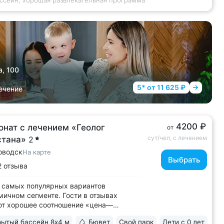
ассейн, хорошая развлекательная программа
а, 100
5* от 11 625 ₽
ечение
4200 ₽
онат с лечением «Геолог
от
сут/чел, с лечением
стана»
2
оводск
На карте
Выбрать
2 отзыва
 самых популярных вариантов
мичном сегменте. Гости в отзывах
ют хорошее соотношение «цена—
о» • Уединенное расположение среди
ытый бассейн 8х4 м
Бювет
Свой парк
Дети с 0 лет
 подножия горы Бештау. Тишина и покой.