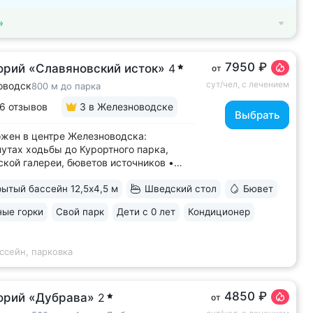
»
7950 ₽
орий «Славяновский исток»
4
от
сут/чел, с лечением
оводск
800 м до парка
6 отзывов
3
в Железноводске
Выбрать
жен в центре Железноводска:
нутах ходьбы до Курортного парка,
кой галереи, бюветов источников •
нная скважина и бювет с уникальной
ытый бассейн 12,5х4,5 м
Шведский стол
Бювет
ьной водой № 61, которую можно
вать только здесь. Источник
ые горки
Свой парк
Дети с 0 лет
Кондиционер
сентукского типа показан для лечения
аний...
ссейн, парковка
4850 ₽
орий «Дубрава»
2
от