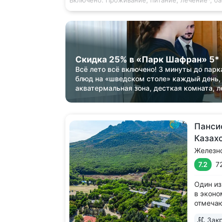
Включено:
Проживание, питание, лечение*, б
Скидка 25% в «Парк Шафран» 5*
Всё лето всё включено! 3 минуты до парк
блюд на «шведском столе» каждый день,
акватермальная зона, десткая комната, л
Панси
Казах
Железн
7.2
7
Один из
в эконо
отмеча
качеств
Закр
леса, у