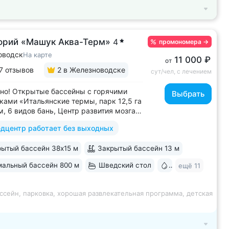
орий «Машук Аква-Терм»
4
промономера
→
оводск
На карте
11 000 ₽
от
7 отзывов
2
в Железноводске
сут/чел, с лечением
но! Открытые бассейны с горячими
Выбрать
ками «Итальянские термы, парк 12,5 га
м, 6 видов бань, Центр развития мозга,
х бассейна, «шведский стол» и детокс-
дцентр работает без выходных
 программы лечения, EMS-тренировки,
 спа-комплекс, вода «Легенда
ытый бассейн 38х15 м
Закрытый бассейн 13 м
» • Расположен в уединенном...
альный бассейн 800 м
Шведский стол
Бювет
ещё 11
ссейн, парковка, хорошая развлекательная программа, детская