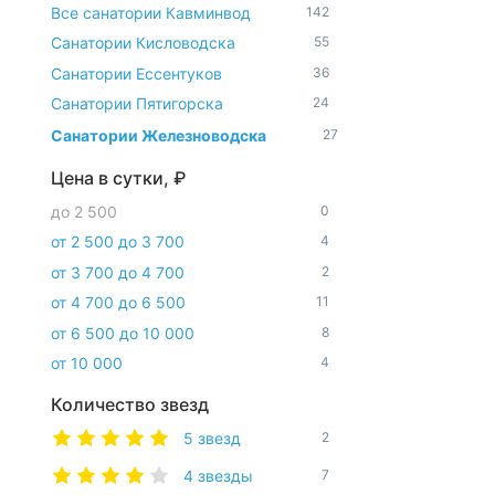
Все санатории Кавминвод
142
Санатории Кисловодска
55
Санатории Ессентуков
36
Санатории Пятигорска
24
Санатории Железноводска
27
Цена в сутки, ₽
до 2 500
0
от 2 500 до 3 700
4
от 3 700 до 4 700
2
от 4 700 до 6 500
11
от 6 500 до 10 000
8
от 10 000
4
Количество звезд
5 звезд
2
4 звезды
7