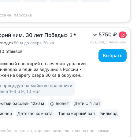
аний...
ссейн, парковка
5750 ₽
орий «им. 30 лет Победы»
3
от
сут/чел, с лечением
оводск
50 м до озера 30-ка
10 отзывов
Выбрать
ильный санаторий по лечению урологии
инводах и один из ведущих в России •
жен на берегу озера 30’ка в окружении
енного леса. Озеро названо так именно
к процедур на майские праздники
лизости к санаторию • Озеро 30’ка —
ые 1–3 и 9, 10 мая
 главных достопримечательностей
водска: пирсы с местами для...
ытый бассейн 12х6 м
Бювет
Дети с 4 лет
ионер
Детская комната
Тренажерный зал
Бильярд
ссейн, парковка, хорошая развлекательная программа