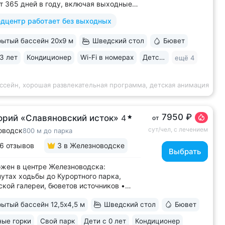
т 365 дней в году, включая выходные
ники • Центр курортной зоны: в шаговой
дцентр работает без выходных
ости курортный парк, Пушкинская
, бюветы «Славяновский»
ытый бассейн 20х9 м
Шведский стол
Бювет
новский», бальнеогрязелечебница,
ая...
3 лет
Кондиционер
Wi-Fi в номерах
Детская комната
ещё 4
ссейн, хорошая развлекательная программа, детская анимация
7950 ₽
орий «Славяновский исток»
4
от
сут/чел, с лечением
оводск
800 м до парка
6 отзывов
3
в Железноводске
Выбрать
жен в центре Железноводска:
нутах ходьбы до Курортного парка,
кой галереи, бюветов источников •
нная скважина и бювет с уникальной
ытый бассейн 12,5х4,5 м
Шведский стол
Бювет
ьной водой № 61, которую можно
вать только здесь. Источник
ые горки
Свой парк
Дети с 0 лет
Кондиционер
сентукского типа показан для лечения