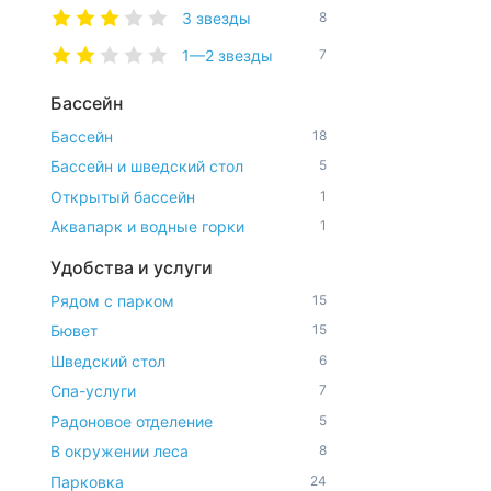
3 звезды
8
1—2 звезды
7
Бассейн
Бассейн
18
Бассейн и шведский стол
5
Открытый бассейн
1
Аквапарк и водные горки
1
Удобства и услуги
Рядом с парком
15
Бювет
15
Шведский стол
6
Спа-услуги
7
Радоновое отделение
5
В окружении леса
8
Парковка
24