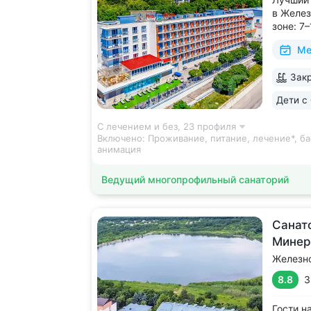
в Желез
зоне: 7
галереи
Ме
и «Смир
с минер
Закр
в одном
чтобы п
Дети с 
С лечением и без,
23 профиля
Включено:
Проживание, питание, лечение*, ба
анимация
Ведущий многопрофильный санаторий
Cанат
Минер
Железн
8.8
3
Гости н