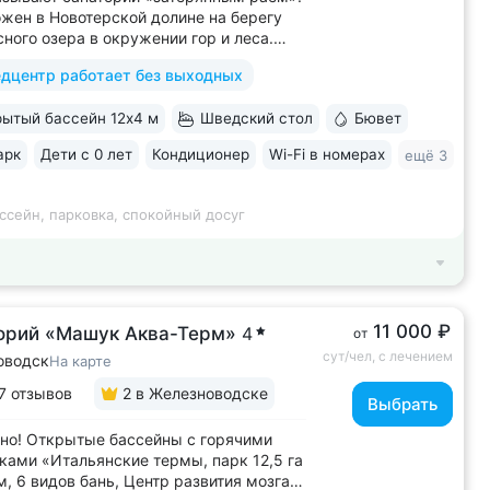
жен в Новотерской долине на берегу
ного озера в окружении гор и леса.
рия-парк 20 га с терренкуром (4 км),
дцентр работает без выходных
и, велодорожками, фотозоной,
сным храмом «Нерушимая стена» •
ытый бассейн 12х4 м
Шведский стол
Бювет
енная набережная озера с зонами
...
арк
Дети с 0 лет
Кондиционер
Wi-Fi в номерах
ещё 3
ссейн, парковка, спокойный досуг
11 000 ₽
орий «Машук Аква-Терм»
4
от
сут/чел, с лечением
оводск
На карте
7 отзывов
2
в Железноводске
Выбрать
но! Открытые бассейны с горячими
ками «Итальянские термы, парк 12,5 га
м, 6 видов бань, Центр развития мозга,