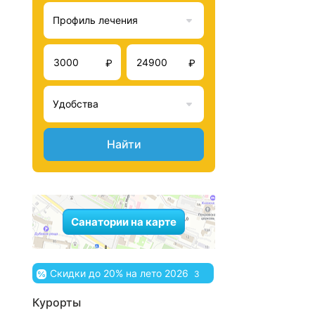
Профиль лечения
₽
₽
Удобства
Найти
Санатории на карте
Скидки до 20% на лето 2026
3
Курорты