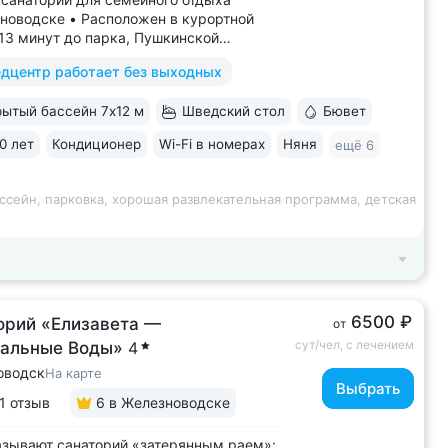
новодске • Расположен в курортной
–13 минут до парка, Пушкинской
, бюветов «Славяновский»
дцентр работает без выходных
новский» • Собственный бювет
альной водой «Славяновская» • Все
ытый бассейн 7х12 м
Шведский стол
Бювет
 здании: не нужно выходить на улицу,
олучить лечение,...
0 лет
Кондиционер
Wi-Fi в номерах
Няня
ещё 6
ссейн, парковка, хорошая развлекательная программа, детская
6500 ₽
орий «Елизавета —
от
сут/чел, с лечением
альные Воды»
4
оводск
На карте
Выбрать
1 отзыв
6
в Железноводске
азывают санаторий «затерянным раем»: