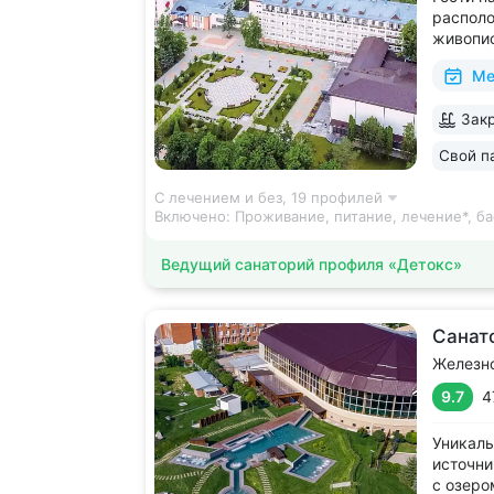
располо
живопис
Террито
Ме
скверам
живопи
Закр
Обустро
отдыха и
Свой п
С лечением и без,
19 профилей
Включено:
Проживание, питание, лечение*, ба
Ведущий санаторий профиля «Детокс»
Санат
Железн
9.7
4
Уникаль
источни
с озеро