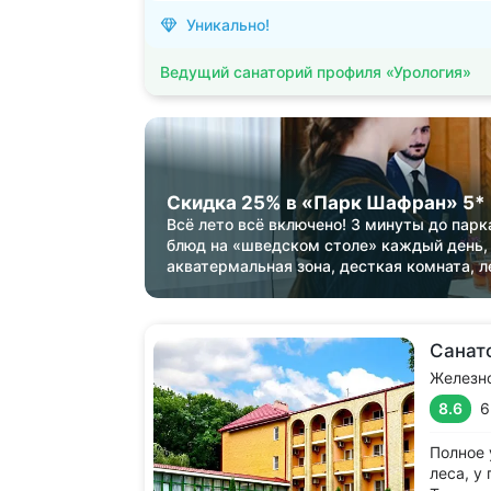
Уникально!
Ведущий санаторий профиля «Урология»
Скидка 25% в «Парк Шафран» 5*
Всё лето всё включено! 3 минуты до парк
блюд на «шведском столе» каждый день,
акватермальная зона, десткая комната, л
Санат
Железн
8.6
6
Полное 
леса, у