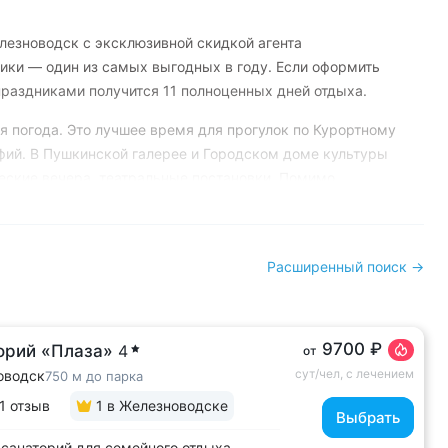
лезноводск с эксклюзивной скидкой агента
ники — один из самых выгодных в году. Если оформить
с праздниками получится 11 полноценных дней отдыха.
я погода. Это лучшее время для прогулок по Курортному
фий. В Пушкинской галерее и Городском доме культуры
еские вечера, театральные постановки. Помимо
но посетить бесплатные городские события ко Дню
действует скидка 20% на все экскурсии по Кавказу.
ть, но и пройти полноценную диагностику и лечение.
Расширенный поиск →
0 профилям: от лечения почек и укрепления иммунитета
ы.
9700 ₽
орий «Плаза»
4
от
асскажет о каждом варианте отдыха и поможет
сут/чел, с лечением
оводск
750 м до парка
джет. Оставьте заявку на сайте или позвоните по
1 отзыв
1
в Железноводске
 15 77
.
Выбрать
санаторий для семейного отдыха