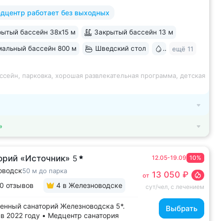
х бассейна, «шведский стол» и детокс-
дцентр работает без выходных
 программы лечения, EMS-тренировки,
 спа-комплекс, вода «Легенда
ытый бассейн 38х15 м
Закрытый бассейн 13 м
» • Расположен в уединенном...
альный бассейн 800 м
Шведский стол
Бювет
ещё 11
ссейн, парковка, хорошая развлекательная программа, детская
»
орий «Источник»
5
12.05-19.09
10%
оводск
50 м до парка
13 050 ₽
от
0 отзывов
4
в Железноводске
сут/чел, с лечением
енный санаторий Железноводска 5*.
Выбрать
в 2022 году • Медцентр санатория