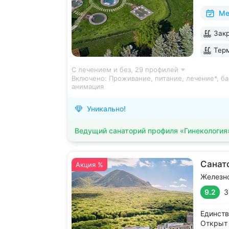
2 крыты
Ме
зал, 24
большой
Закр
Кавказа
Терм
С лечением и без,
29 профилей
Включено:
Проживание, питание, лечение*, ба
анимация
Уникально!
Ведущий санаторий профиля «Гинекология
Санат
Акция %
Железн
9.2
3
Единств
Открыт 