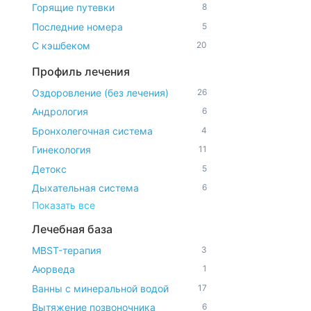
Горящие путевки
8
Последние номера
5
С кэшбеком
20
Профиль лечения
Оздоровление (без лечения)
26
Андрология
6
Бронхолегочная система
4
Гинекология
11
Детокс
5
Дыхательная система
6
Показать все
Лечебная база
MBST-терапия
3
Аюрведа
1
Ванны с минеральной водой
17
Вытяжение позвоночника
6