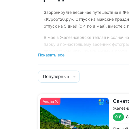
Забронируйте весеннее путешествие в Же
«Курорт26.ру». Отпуск на майские празд
отпуск на 5 дней (с 4 по 8 мая), вместе 
В мае в Железноводске тёплая и солнечна
парку и по-настоящему весенних фотогра
проходят концерты живой музыки, поэтич
Показать все
программы развлечений в санатории, мож
победы. Также для гостей «Курорт26.ру» 
Популярные
В санатории вы успеете не только отдохну
Лечение можно подобрать по более чем 1
до программ детокса и коррекции фигур
Санат
Акция %
Эксперт-курортолог подробно р
Железн
сделать лучший выбор под ваш бю
9.8
8
бесплатному номеру
8 (800) 700
Лучший 