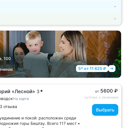
а, 100
5* от 11 625 ₽
ечение
5600 ₽
орий «Лесной»
3
от
сут/чел, с лечением
оводск
На карте
3 отзыва
Выбрать
уединение и покой: расположен среди
 подножия горы Бештау. Всего 117 мест •