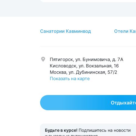
Мочеполовая система
8
Стом
Нервная система
10
Суст
Обмен веществ
5
Урол
Санатории Кавминвод
Отели Ка
Общетерапевтический
20
Эндо
Опорно-двигательный аппарат
19
Эсте
Пятигорск, ул. Бунимовича, д. 7A
Кисловодск, ул. Вокзальная, 16
Москва, ул. Дубининская, 57/2
Показать на карте
Отдыхайте
Будьте в курсе!
Подпишитесь на новости
и выгодные путешествия