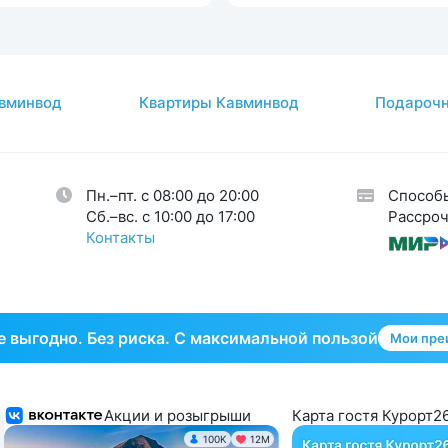
атология
1
Доступная среда
авы
14
огия
2
вминвод
Квартиры Кавминвод
Подарочн
кринная система
5
тическая гинекология
1
Пн.–пт. с 08:00 до 20:00
Способ
Cб.–вс. с 10:00 до 17:00
Рассроч
Контакты
 выгодно. Без риска. С максимальной пользой
Мои пре
Акции и розыгрыши
Карта гостя Курорт26
100K
12М