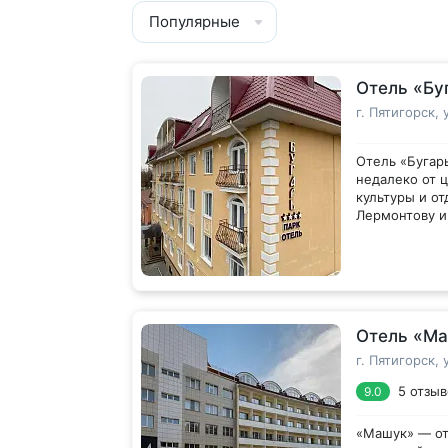
Популярные
Отель «Бу
г. Пятигорск, 
Отель «Бугар
недалеко от ц
культуры и о
Лермонтову и
Лермонтова. 
Номерной фон
кафе, рестора
здании. Комн
Расстояние д
удобств, пре
километров.
кондиционер, 
ванная комна
полотенцами.
Отель «М
ресторан, гд
Стойка регис
г. Пятигорск, 
зал оснащен 
5 отзыв
9.0
станет идеал
мероприятий 
«Машук» — от