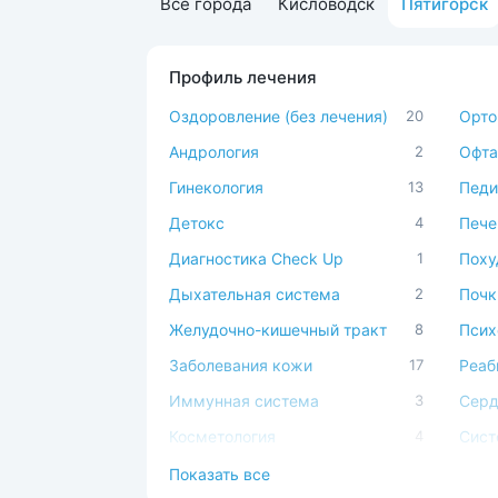
Все города
Кисловодск
Пятигорск
Профиль лечения
Оздоровление (без лечения)
20
Орто
Андрология
2
Офта
Гинекология
13
Педи
Детокс
4
Пече
Диагностика Check Up
1
Поху
Дыхательная система
2
Почк
Желудочно-кишечный тракт
8
Псих
Заболевания кожи
17
Реаб
Иммунная система
3
Серд
Косметология
4
Сист
Костно-мышечная система
19
Спа-
Показать все