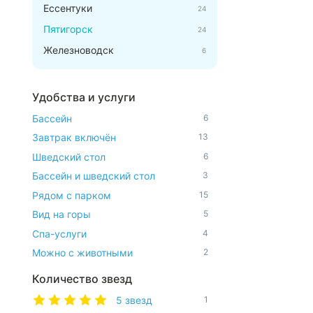
Ессентуки
24
Пятигорск
24
Железноводск
6
Удобства и услуги
Бассейн
6
Завтрак включён
13
Шведский стол
6
Бассейн и шведский стол
3
Рядом с парком
15
Вид на горы
5
Спа-услуги
4
Можно с животными
2
Количество звезд
5 звезд
1