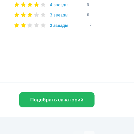
4 звезды
8
3 звезды
9
2 звезды
2
Знаете ли вы, что...
Подобрать санаторий
В окрестностях Кисловодска
находится гора Кольцо —
причудливое скальное образование
в отроге Боргустанского хребта.