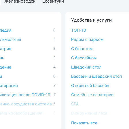
Железноводск
Ессентуки
Удобства и услуги
педия
8
ТОП-10
льмология
1
Рядом с парком
атрия
3
C бюветом
нь
1
С бассейном
дение
4
Шведский стол
и
6
Бассейн и шведский стол
отерапия
7
Открытый бассейн
илитация после COVID-19
7
Семейные санатории
ечно-сосудистая система
5
SPA
ема кровообращения
5
В окружении леса
процедуры
2
С домашними животными
Показать все