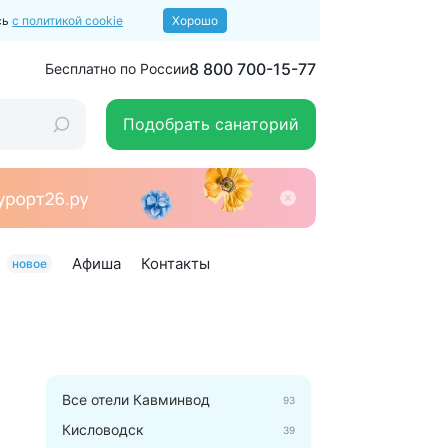
сь
с политикой cookie
Хорошо
8 800 700-15-77
Бесплатно по России
Подобрать санаторий
Афиша
Контакты
новое
Все отели Кавминвод
93
Кисловодск
39