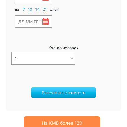
7
10
14
21
на
дней
Кол-во человек
Рассчитать стоимость
На КМВ более 120