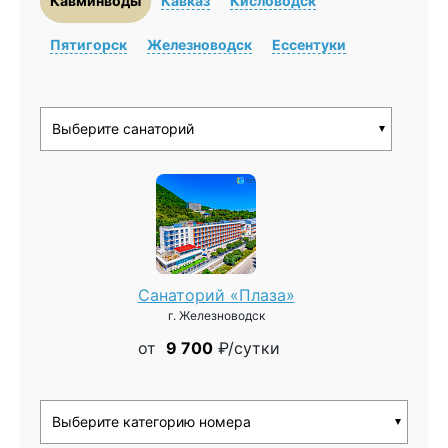
Кавминводы
Кавказ
Кисловодск
Пятигорск
Железноводск
Ессентуки
Санаторий «Плаза»
г. Железноводск
от
9 700
₽/сутки