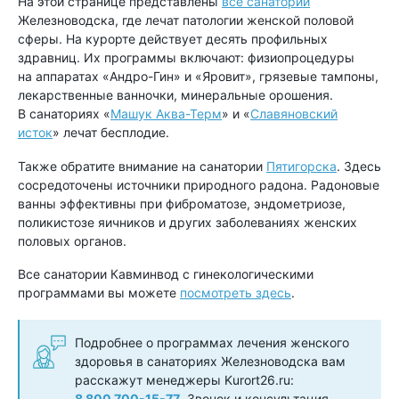
На этой странице представлены
все санатории
Железноводска, где лечат патологии женской половой
сферы. На курорте действует десять профильных
здравниц. Их программы включают: физиопроцедуры
на аппаратах «Андро-Гин» и «Яровит», грязевые тампоны,
лекарственные ванночки, минеральные орошения.
В санаториях «
Машук Аква-Терм
» и «
Славяновский
исток
» лечат бесплодие.
Также обратите внимание на санатории
Пятигорска
. Здесь
сосредоточены источники природного радона. Радоновые
ванны эффективны при фиброматозе, эндометриозе,
поликистозе яичников и других заболеваниях женских
половых органов.
Все санатории Кавминвод с гинекологическими
программами вы можете
посмотреть здесь
.
Подробнее о программах лечения женского
здоровья в санаториях Железноводска вам
расскажут менеджеры Kurort26.ru:
8 800 700-15-77
. Звонок и консультация