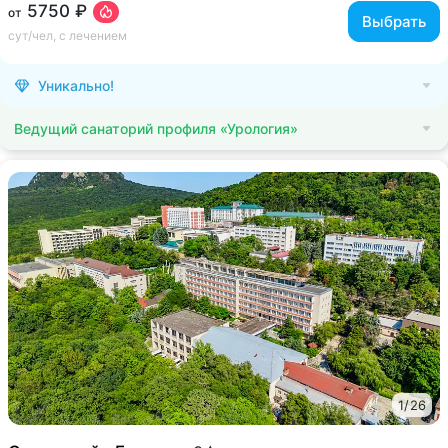
5750 ₽
от
Выбрать
сут/чел, с лечением
Уникально!
Ведущий санаторий профиля «Урология»
1
/
26