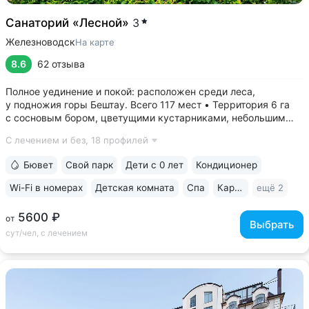
Санаторий «Лесной»
3
Железноводск
На карте
8.6
62 отзыва
Полное уединение и покой: расположен среди леса,
у подножия горы Бештау. Всего 117 мест • Территория 6 га
с сосновым бором, цветущими кустарниками, небольшим
прудом, зонами отдыха с гамаками и беседками •
С лечением и без,
18 профилей
Собственная сеть терренкуров, проложенных по лесу
и горным склонам • Бесплатный трансфер...
Бювет
Свой парк
Дети с 0 лет
Кондиционер
Wi-Fi в номерах
Детская комната
Спа
Караоке
ещё 2
5600 ₽
от
Выбрать
сут/чел, с лечением