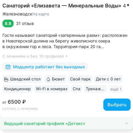
Cанаторий «Елизавета — Минеральные Воды»
4
Железноводск
На карте
8.8
31 отзыв
Гости называют санаторий «затерянным раем»: расположен
в Новотерской долине на берегу живописного озера
в окружении гор и леса. Территория-парк 20 га
с терренкуром (4 км), скверами, велодорожками, фотозоной,
С лечением и без,
19 профилей
живописным храмом «Нерушимая стена» • Бесплатный
ежедневный трансфер до парков...
Медцентр работает без выходных
Шведский стол
Бювет
Свой парк
Дети с 0 лет
Кондиционер
Wi-Fi в номерах
Спа
Тренажерный зал
ещё 1
6500 ₽
от
Выбрать
сут/чел, с лечением
Ведущий санаторий профиля «Детокс»