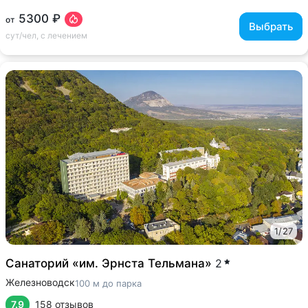
5300 ₽
от
Выбрать
сут/чел, с лечением
1
/
27
Санаторий «им. Эрнста Тельмана»
2
Железноводск
100 м до парка
7.9
158 отзывов