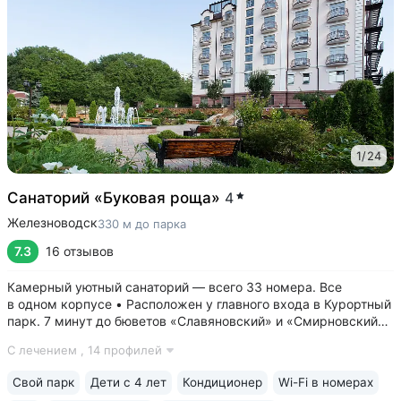
1
/
24
Санаторий «Буковая роща»
4
Железноводск
330 м до парка
7.3
16 отзывов
Камерный уютный санаторий — всего 33 номера. Все
в одном корпусе • Расположен у главного входа в Курортный
парк. 7 минут до бюветов «Славяновский» и «Смирновский»,
Каскадной лестницы, 15 минут до озера 30’ка • Английские
С лечением ,
14 профилей
балконы во всех номерах с панорамным видом на горы,
парк, курортную зону •...
Свой парк
Дети с 4 лет
Кондиционер
Wi-Fi в номерах