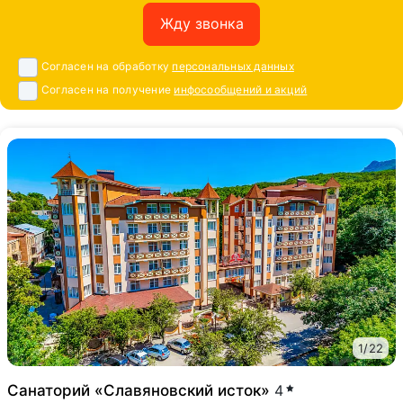
Жду звонка
Согласен на обработку
персональных данных
Согласен на получение
инфосообщений и акций
1
/
22
Санаторий «Славяновский исток»
4