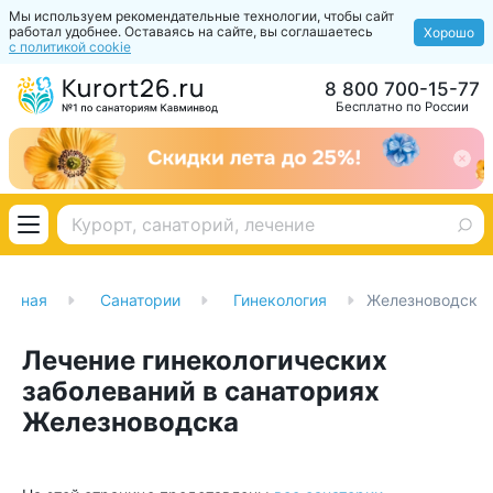
Мы используем рекомендательные технологии, чтобы сайт
работал удобнее. Оставаясь на сайте, вы соглашаетесь
Хорошо
с политикой cookie
8 800 700-15-77
Бесплатно по России
лавная
Санатории
Гинекология
Железноводск
Лечение гинекологических
заболеваний в санаториях
Железноводска