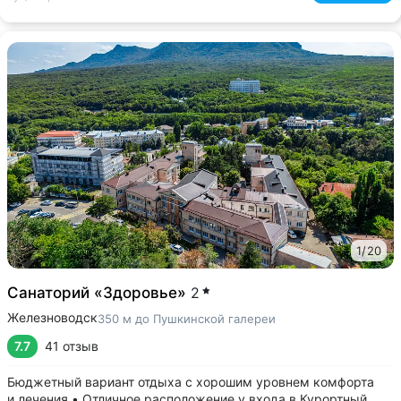
1
/
20
Санаторий «Здоровье»
2
Железноводск
350 м до Пушкинской галереи
7.7
41 отзыв
Бюджетный вариант отдыха с хорошим уровнем комфорта
и лечения • Отличное расположение у входа в Курортный