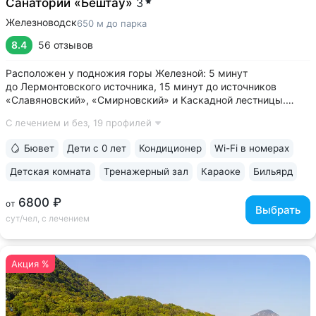
Санаторий «Бештау»
3
Железноводск
650 м до парка
8.4
56 отзывов
Расположен у подножия горы Железной: 5 минут
до Лермонтовского источника, 15 минут до источников
«Славяновский», «Смирновский» и Каскадной лестницы.
У входа в санаторий начинается круговой терренкур № 1 •
С лечением и без,
19 профилей
Лечебные ванны с природной минеральной водой: вода
поступает напрямую из скважины № 64,...
Бювет
Дети с 0 лет
Кондиционер
Wi-Fi в номерах
Детская комната
Тренажерный зал
Караоке
Бильярд
6800 ₽
от
Выбрать
сут/чел, с лечением
Акция %