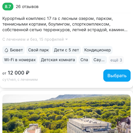
8.7
26 отзывов
Курортный комплекс 17 га с лесным озером, парком,
теннисными кортами, боулингом, спорткомплексом,
собственной сетью терренкуров, летней эстрадой, каминным
залом • Озеро с благоустроенным пляжем, чайным
С лечением и без,
15 профилей
домиком, лодочной станцией с катамаранами и зоной для
рыбалки на территории • Расположен...
Бювет
Свой парк
Дети с 5 лет
Кондиционер
Wi-Fi в номерах
Детская комната
Спа
Сауна / хаммам
ещё 3
12 000 ₽
от
Выбрать
сут/чел, с лечением