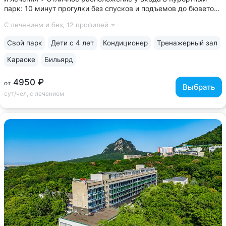
парк: 10 минут прогулки без спусков и подъемов до бюветов
«Смирновский» и «Славяновская», Пушкинской галереи,
С лечением и без,
12 профилей
озера «30’ка» • Единственный санаторий в Железноводске
с открытым бассейном...
Свой парк
Дети с 4 лет
Кондиционер
Тренажерный зал
Караоке
Бильярд
4950 ₽
от
Выбрать
сут/чел, с лечением