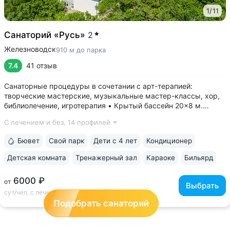
1
/
11
Санаторий «Русь»
2
Железноводск
910 м до парка
7.4
41 отзыв
Санаторные процедуры в сочетании с арт-терапией:
творческие мастерские, музыкальные мастер-классы, хор,
библиолечение, игротерапия • Крытый бассейн 20×8 м.
В бассейне проводятся занятия аквааэробикой.
С лечением и без,
14 профилей
Индивидуальную программу тренировок по лечебному
плаванию составляет врач. Есть детская зона...
Бювет
Свой парк
Дети с 4 лет
Кондиционер
Детская комната
Тренажерный зал
Караоке
Бильярд
6000 ₽
от
Выбрать
сут/чел, с лечением
Подобрать санаторий