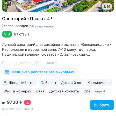
1
/
16
Санаторий «Плаза»
4
Железноводск
750 м до парка
9.8
81 отзыв
Лучший санаторий для семейного отдыха в Железноводске •
Расположен в курортной зоне: 7–13 минут до парка,
Пушкинской галереи, бюветов «Славяновский»
и «Смирновский» • Собственный бювет с минеральной водой
С лечением и без,
23 профиля
«Славяновская» • Все в одном здании: не нужно выходить
на улицу, чтобы получить лечение,...
Медцентр работает без выходных
Шведский стол
Бювет
Дети с 0 лет
Кондиционер
Wi-Fi в номерах
Няня
Детская комната
Спа
ещё 4
9700 ₽
от
Выбрать
сут/чел, с лечением