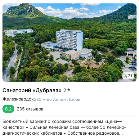
1
/
31
Санаторий «Дубрава»
2
Железноводск
580 м до Аллеи Любви
8.2
235 отзывов
Бюджетный вариант с хорошим соотношением «цена—
качество» • Сильная лечебная база — более 50 лечебно-
диагностических кабинетов • Собственное радоновое
отделение — единственное в Железноводске • Бювет