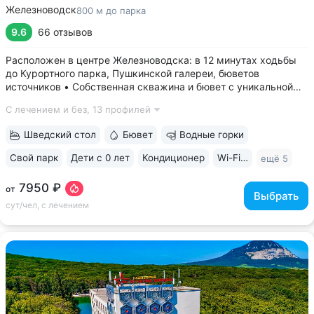
Железноводск
800 м до парка
9.6
66 отзывов
Расположен в центре Железноводска: в 12 минутах ходьбы
до Курортного парка, Пушкинской галереи, бюветов
источников • Собственная скважина и бювет с уникальной
минеральной водой № 61, которую можно попробовать
С лечением и без,
13 профилей
только здесь. Источник № 61 ессентукского типа показан для
лечения заболеваний...
Шведский стол
Бювет
Водные горки
Свой парк
Дети с 0 лет
Кондиционер
Wi-Fi в номерах
ещё 5
7950 ₽
от
Выбрать
сут/чел, с лечением