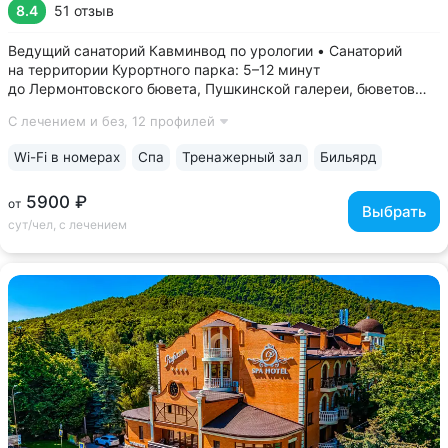
8.4
51 отзыв
Ведущий санаторий Кавминвод по урологии • Санаторий
на территории Курортного парка: 5–12 минут
до Лермонтовского бювета, Пушкинской галереи, бюветов
«Славяновский» и «Смирновский». Терренкур прямой, без
С лечением и без,
12 профилей
спусков и подъемов • Уединенное расположение у подножия
горы Железной: вокруг лес, тишина,...
Wi-Fi в номерах
Спа
Тренажерный зал
Бильярд
5900 ₽
от
Выбрать
сут/чел, с лечением