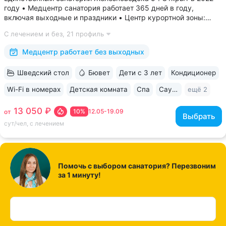
году • Медцентр санатория работает 365 дней в году,
включая выходные и праздники • Центр курортной зоны:
в шаговой доступности курортный парк, Пушкинская галерея,
С лечением и без,
21 профиль
бюветы «Славяновский» и «Смирновский»,
бальнеогрязелечебница, каскадная...
Медцентр работает без выходных
Шведский стол
Бювет
Дети с 3 лет
Кондиционер
Wi-Fi в номерах
Детская комната
Спа
Сауна / хаммам
ещё 2
13 050 ₽
10%
12.05-19.09
от
Выбрать
сут/чел, с лечением
Помочь с выбором санатория? Перезвоним
за 1 минуту!