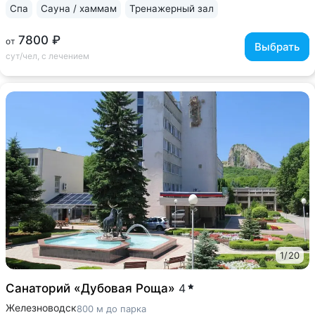
Спа
Сауна / хаммам
Тренажерный зал
7800 ₽
от
Выбрать
сут/чел, с лечением
1
/
20
Санаторий «Дубовая Роща»
4
Железноводск
800 м до парка