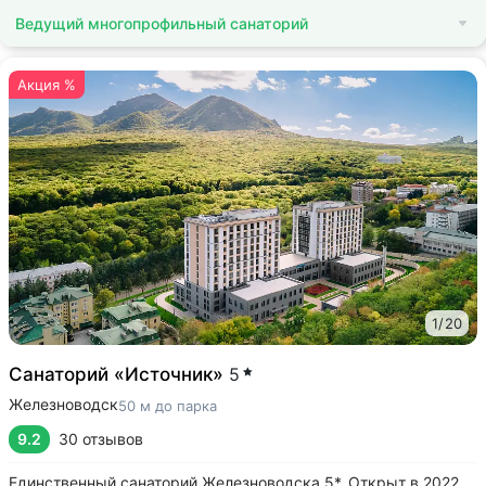
Ведущий многопрофильный санаторий
Акция %
1
/
20
Санаторий «Источник»
5
Железноводск
50 м до парка
9.2
30 отзывов
Единственный санаторий Железноводска 5*. Открыт в 2022