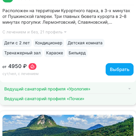
Расположен на территории Курортного парка, в 3-х минутах
от Пушкинской галереи. Три главных бювета курорта в 2–8
минутах прогулки: Лермонтовский, Славяновский,
Смирновский • На территории санатория расположен один
С лечением и без,
21 профиль
из самых красивых памятников архитектуры
Железноводска — Дворец эмира Бухарского...
Дети с 2 лет
Кондиционер
Детская комната
Тренажерный зал
Караоке
Бильярд
4950 ₽
от
Выбрать
сут/чел, с лечением
Ведущий санаторий профиля «Урология»
Ведущий санаторий профиля «Почки»