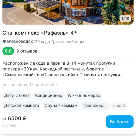
1
/
19
Спа-комплекс «Рафаэль»
4
Железноводск
120 м до Грязелечебницы
6.6
9 отзывов
Расположен у входа в парк, в 8–14 минутах прогулки
от озера «30’ка», Каскадной лестницы, бюветов
«Смирновский» и «Славяновский» • 2 минуты прогулки
до Бальнеогрязелечебницы, где можно пройти полный курс
Без лечения,
17 профилей
санаторного лечения • Завтрак и ужин «шведский стол»
включены в цену проживания. Уникально!...
Дети с 0 лет
Кондиционер
Wi-Fi в номерах
Детская комната
Сауна / хаммам
Тренажерный зал
ещё 2
6500 ₽
от
Выбрать
сут/чел