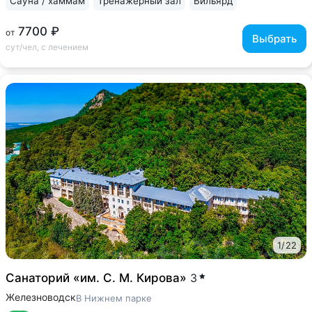
Сауна / хаммам
Тренажерный зал
Бильярд
7700 ₽
от
Выбрать
сут/чел, с лечением
1
/
22
Санаторий «им. С. М. Кирова»
3
Железноводск
В Нижнем парке