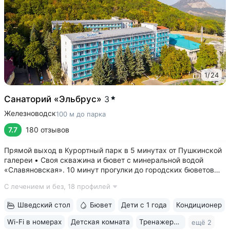
1
/
24
Санаторий «Эльбрус»
3
Железноводск
100 м до парка
7.7
180 отзывов
Прямой выход в Курортный парк в 5 минутах от Пушкинской
галереи • Своя скважина и бювет с минеральной водой
«Славяновская». 10 минут прогулки до городских бюветов
«Смирновский», «Лермонтовский» • Питание «шведский
С лечением и без,
18 профилей
стол» — редкое предложение для санаториев 2–3* •
Коллектив медцентра заслуживает...
Шведский стол
Бювет
Дети с 1 года
Кондиционер
Wi-Fi в номерах
Детская комната
Тренажерный зал
ещё 2