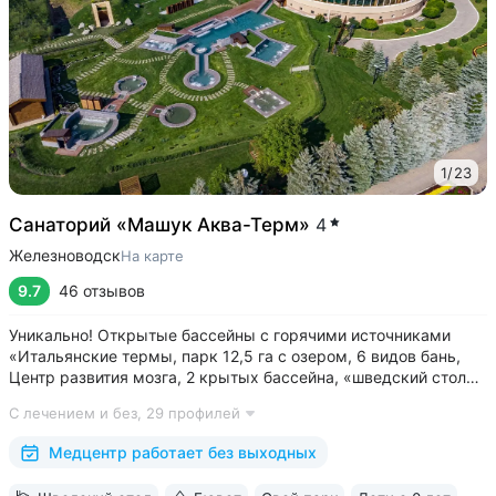
1
/
23
Санаторий «Машук Аква-Терм»
4
Железноводск
На карте
9.7
46 отзывов
Уникально! Открытые бассейны с горячими источниками
«Итальянские термы, парк 12,5 га с озером, 6 видов бань,
Центр развития мозга, 2 крытых бассейна, «шведский стол»
и детокс-зал, 24 программы лечения, EMS-тренировки,
С лечением и без,
29 профилей
большой спа-комплекс, вода «Легенда Кавказа» •
Расположен в уединенном...
Медцентр работает без выходных