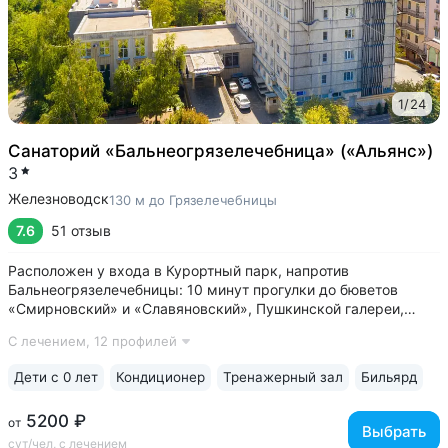
1
/
24
Санаторий «Бальнеогрязелечебница» («Альянс»)
3
Железноводск
130 м до Грязелечебницы
7.6
51 отзыв
Расположен у входа в Курортный парк, напротив
Бальнеогрязелечебницы: 10 минут прогулки до бюветов
«Смирновский» и «Славяновский», Пушкинской галереи,
озера «30’ка» • Собственное грязехранилище. Доступна
С лечением,
12 профилей
процедура «Общая грязь»: на одну процедуру отпускается
45 кг уникальной иловой грязи...
Дети с 0 лет
Кондиционер
Тренажерный зал
Бильярд
5200 ₽
от
Выбрать
сут/чел, с лечением