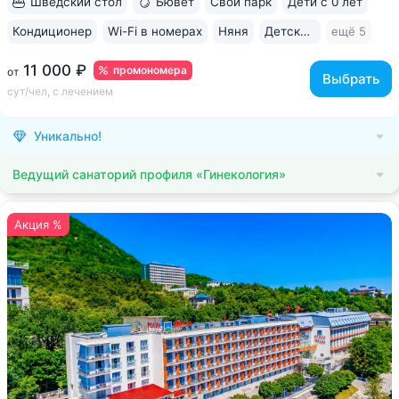
Шведский стол
Бювет
Свой парк
Дети с 0 лет
Кондиционер
Wi-Fi в номерах
Няня
Детская комната
ещё 5
11 000 ₽
промономера
от
Выбрать
сут/чел, с лечением
Уникально!
Ведущий санаторий профиля «Гинекология»
Акция %