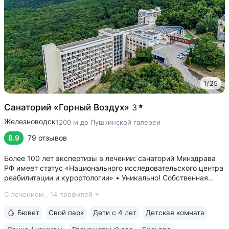
1
/
25
Санаторий «Горный Воздух»
3
Железноводск
1200 м до Пушкинской галереи
8.9
79 отзывов
Более 100 лет экспертизы в лечении: санаторий Минздрава
РФ имеет статус «Национального исследовательского центра
реабилитации и курортологии» • Уникально! Собственная
скважина и бювет минеральной воды «Владимирская».
С лечением ,
14 профилей
«Горный воздух» — единственный санаторий, где можно
пройти питьевой лечение...
Бювет
Свой парк
Дети с 4 лет
Детская комната