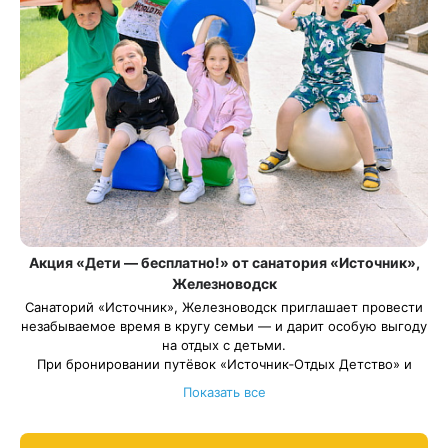
Акция «Дети — бесплатно!» от санатория «Источник»,
Железноводск
Санаторий «Источник», Железноводск приглашает провести
незабываемое время в кругу семьи — и дарит особую выгоду
на отдых с детьми.
При бронировании путёвок «Источник‑Отдых Детство» и
«Источник-Отдых Детство Лайт» оплачивается только
Показать все
стоимость путевки для взрослого. Ребенок отдыхает
бесплатно!
Весь период проживания должен пройти в даты 1 мая — 31