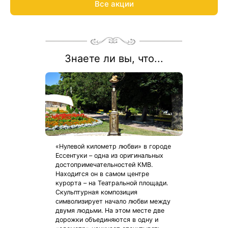
Все акции
августа 2026.
*Акция распространяется на детей в возрасте от 3 до 7 лет
по оздоровительной путевке «Источник-Отдых Детство»,
«Источник-Отдых Лайт».
Рассчитаем цену со скидкой и забронируем отдых по
акции:
8 800 700-15-77
.
Знаете ли вы, что...
«Нулевой километр любви» в городе
Ессентуки – одна из оригинальных
достопримечательностей КМВ.
Находится он в самом центре
курорта – на Театральной площади.
Скульптурная композиция
символизирует начало любви между
двумя людьми. На этом месте две
дорожки объединяются в одну и