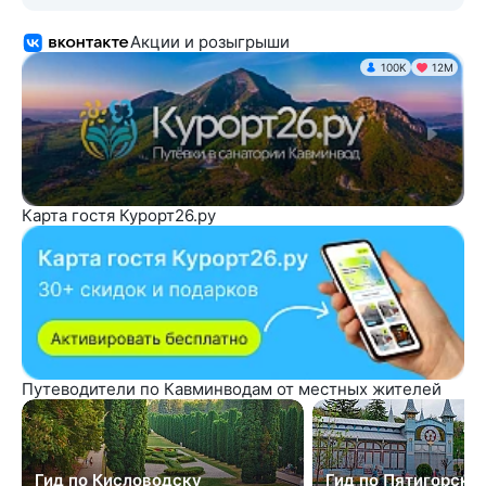
Акции и розыгрыши
100K
12М
Карта гостя Курорт26.ру
Путеводители по Кавминводам от местных жителей
Гид по Кисловодску
Гид по Пятигорску