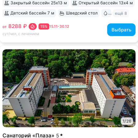
Закрытый бассейн 25х13 м
Открытый бассейн 13x4 м
Детский бассейн 7 м
Шведский стол
Бювет
ещё 8
8288 ₽
15%
15.11-30.12
от
Выбрать
сут/чел, с лечением
1
/
26
Санаторий «Плаза»
5