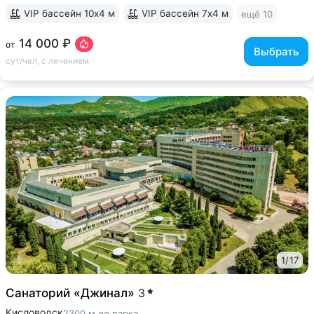
VIP бассейн 10х4 м
VIP бассейн 7х4 м
ещё 10
14 000 ₽
от
Выбрать
сут/чел, с лечением
1
/
17
Санаторий «Джинал»
3
Кисловодск
2300 м до парка