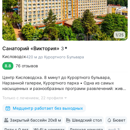
1
/
25
Санаторий «Виктория»
3
Кисловодск
420 м до Курортного Бульвара
8.8
76 отзывов
Центр Кисловодска. 8 минут до Курортного бульвара,
Нарзанной галереи, Курортного парка • Одна из самых
насыщенных и разнообразных программ развлечений: живая
музыка, концерты, дискотеки, кинопоказы, лазерные шоу,
Только с лечением,
22 профиля
стендап, мастер-классы по рисованию «эбру» и танцам
(бачата, восточные танцы)....
Медцентр работает без выходных
Закрытый бассейн 20х8 м
Шведский стол
Бювет
Дети с 0 лет
Wi-Fi в номерах
Детская комната
ещё 3