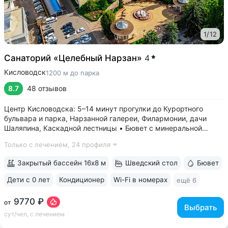
1
/
12
Санаторий «Целебный Нарзан»
4
Кисловодск
1200 м до парка
8.7
48 отзывов
Центр Кисловодска: 5–14 минут прогулки до Курортного
бульвара и парка, Нарзанной галереи, Филармонии, дачи
Шаляпина, Каскадной лестницы • Бювет с минеральной
водой трёх курортов: «Нарзан» (Кисловодск),
Только с лечением,
24 профиля
«Славяновская» (Железноводск), «Ессентуки № 4» •
Красивая территория с зелеными скульптурами,...
Закрытый бассейн 16х8 м
Шведский стол
Бювет
Дети с 0 лет
Кондиционер
Wi-Fi в номерах
ещё 6
9770 ₽
от
Выбрать
сут/чел, с лечением