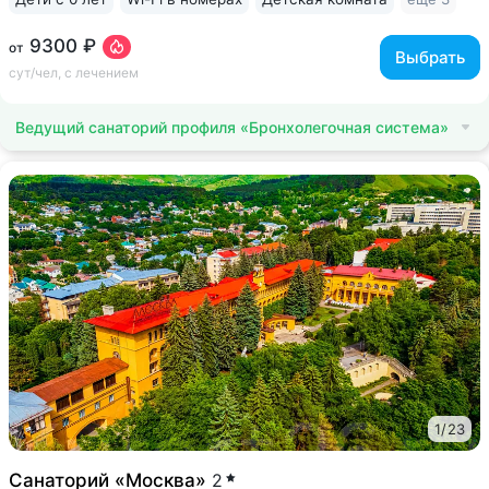
9300 ₽
от
Выбрать
сут/чел, с лечением
Ведущий санаторий профиля «Бронхолегочная система»
1
/
23
Санаторий «Москва»
2