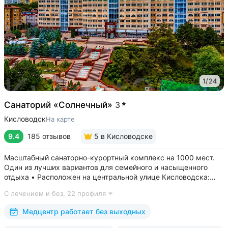
1
/
24
Санаторий «Солнечный»
3
Кисловодск
На карте
9.4
185 отзывов
5
в Кисловодске
Масштабный санаторно-курортный комплекс на 1000 мест.
Один из лучших вариантов для семейного и насыщенного
отдыха • Расположен на центральной улице Кисловодска:
рядом цирк, до Курортного бульвара можно дойти
С лечением и без,
22 профиля
за 15 минут • Бесплатный трансфер до Курортного парка
и основных достопримечательностей...
Медцентр работает без выходных