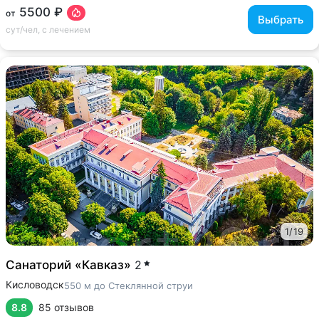
5500 ₽
от
Выбрать
сут/чел, с лечением
1
/
19
Санаторий «Кавказ»
2
Кисловодск
550 м до Стеклянной струи
8.8
85 отзывов