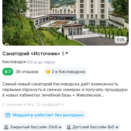
1
/
25
Санаторий «Источник»
5
Кисловодск
100 м до парка
9.7
36 отзывов
2
в Кисловодске
Самый новый санаторий Кисловодска даёт возможность
первыми отдохнуть в свежих номерах и получить процедуры
в новых кабинетах лечебной базы • Живописное
расположение в ущелье двух балок, рядом с Нарзанной
С лечение и без,
13 профилей
галереей и Каскадной лестницей • Свой выход в Курортный
парк, поблизости проходят маршруты...
Медцентр работает без выходных
Закрытый бассейн 20х9 м
Детский бассейн 8х5 м