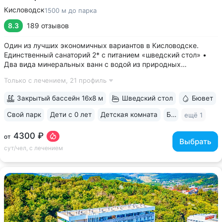
Кисловодск
1500 м до парка
8.3
189 отзывов
Один из лучших экономичных вариантов в Кисловодске.
Единственный санаторий 2* с питанием «шведский стол» •
Два вида минеральных ванн с водой из природных
источников: углекислые (нарзан) и сероводородные ванны •
Только с лечением,
21 профиль
Свой бювет с минеральной водой двух курортов:
«Ессентуки-4» и «Славяновская»...
Закрытый бассейн 16х8 м
Шведский стол
Бювет
Свой парк
Дети с 0 лет
Детская комната
Бильярд
ещё 1
4300 ₽
от
Выбрать
сут/чел, с лечением