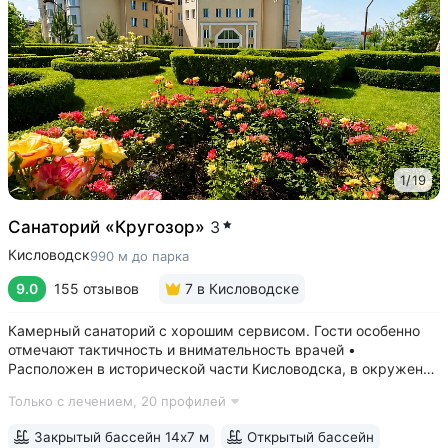
1
/
19
Санаторий «Кругозор»
3
Кисловодск
990 м до парка
9.0
155 отзывов
7
в Кисловодске
Камерный санаторий с хорошим сервисом. Гости особенно
отмечают тактичность и внимательность врачей •
Расположен в исторической части Кисловодска, в окружении
старых курортных дач. 10–17 минут прогулки до Каскадной
Только с лечением,
20 профилей
лестницы и входа в Курортный парк • Территория 3,2 га
с обзорной площадкой,...
Закрытый бассейн 14х7 м
Открытый бассейн