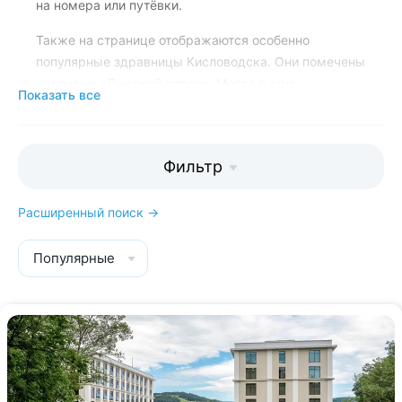
на номера или путёвки.
Также на странице отображаются особенно
популярные здравницы Кисловодска. Они помечены
надписью «Высокий спрос». Места в этих
Показать все
санаториях быстро заканчиваются и путёвки в них
лучше бронировать заранее.
Фильтр
Менеджеры Kurort26.ru подробно
расскажут вам о каждом
Расширенный поиск →
спецпредложении, помогут
забронировать путёвку со скидкой,
Популярные
подарят бесплатный трансфер и 20%
скидки на экскурсии:
8 800 700-15-77
.
Звонок и консультация бесплатны.