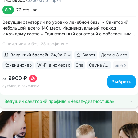
3200 м до парка
8.7
73 отзыва
Ведущий санаторий по уровню лечебной базы • Санаторий
небольшой, всего 140 мест. Индивидуальный подход
к каждому гостю • Единственный санаторий c собственными
аппаратами КТ, МРТ, рентгена • Уникальный тренажерный
С лечением и без,
23 профиля
комплекс CON-TREX (Германия) для диагностики
и реабилитации опорно-двигательного...
Закрытый бассейн 24,9х10 м
Бювет
Дети с 3 лет
Кондиционер
Wi-Fi в номерах
Спа
Сауна / хаммам
ещё 2
9900 ₽
от
Выбрать
сут/чел, с лечением
Ведущий санаторий профиля «Чекап-диагностика»