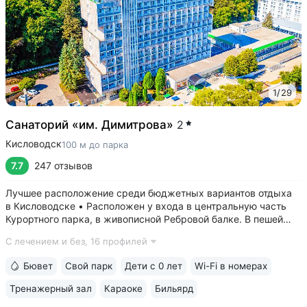
1
/
29
Санаторий «им. Димитрова»
2
Кисловодск
100 м до парка
7.7
247 отзывов
Лучшее расположение среди бюджетных вариантов отдыха
в Кисловодске • Расположен у входа в центральную часть
Курортного парка, в живописной Ребровой балке. В пешей
доступности: Каскадная лестница, Канатка, Храм воздуха,
С лечением и без,
16 профилей
Долина роз, Нарзанная галерея, Филармония • Из окон
номеров верхних этажей...
Бювет
Свой парк
Дети с 0 лет
Wi-Fi в номерах
Тренажерный зал
Караоке
Бильярд