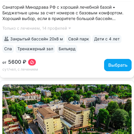
Санаторий Минздрава РФ с хорошей лечебной базой •
Бюджетные цены за счет номеров с базовым комфортом.
Хороший выбор, если в приоритете большой бассейн
и качественное лечение • Тихая часть Кисловодска рядом
Только с лечением,
14 профилей
с усадьбой художника Ярошенко: 8 минут до входа
в Курортный парк, 15 минут — до Нарзанной...
Закрытый бассейн 20х8 м
Свой парк
Дети с 4 лет
Спа
Тренажерный зал
Бильярд
5600 ₽
от
Выбрать
сут/чел, с лечением