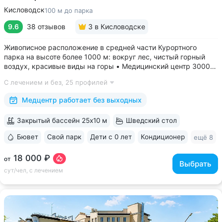
Кисловодск
100 м до парка
9.6
38 отзывов
3
в Кисловодске
Живописное расположение в средней части Курортного
парка на высоте более 1000 м: вокруг лес, чистый горный
воздух, красивые виды на горы • Медицинский центр 3000
кв.м. В штате 43 врача и 220 медспециалистов высокой
С лечением и без,
25 профилей
квалификации • Более 1000 видов диагностики и ДНК-
исследований. Есть диагностика...
Медцентр работает без выходных
Закрытый бассейн 25x10 м
Шведский стол
Бювет
Свой парк
Дети с 0 лет
Кондиционер
ещё 8
18 000 ₽
от
Выбрать
сут/чел, с лечением