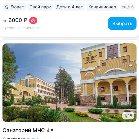
Бювет
Свой парк
Дети с 4 лет
Кондиционер
ещё 6
6000 ₽
от
Выбрать
сут/чел, с лечением
1
/
18
Санаторий МЧС
4
Кисловодск