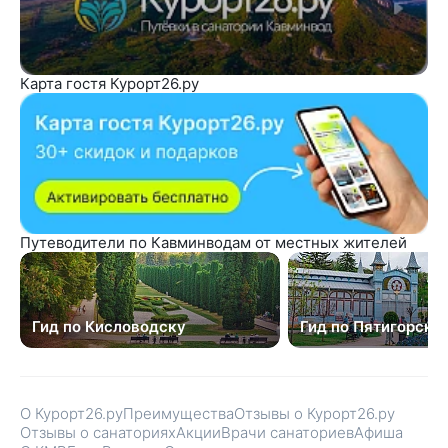
Карта гостя Курорт26.ру
Путеводители по Кавминводам от местных жителей
Гид по Кисловодску
Гид по Пятигорску
О Курорт26.ру
Преимущества
Отзывы о Курорт26.ру
Отзывы о санаториях
Акции
Врачи санаториев
Афиша