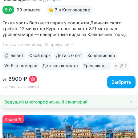
9.0
99 отзывов
7
в Кисловодске
Тихая часть Верхнего парка у подножия Джинальского
хребта. 12 минут до Курортного парка • 871 метр над
уровнем моря ­— невероятные виды на Кавказские горы,
чистый воздух, тишина и уединение. На территории и рядом
Только с лечением,
20 профилей
расположены лучшие смотровые площадки Кисловодска •
Собственный бювет...
Бювет
Свой парк
Дети с 0 лет
Кондиционер
Wi-Fi в номерах
Детская комната
Тренажерный зал
ещё 2
6900 ₽
от
Выбрать
сут/чел, с лечением
Ведущий многопрофильный санаторий
Акция %