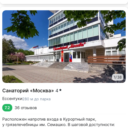
1
/
38
Санаторий «Москва»
4
Ессентуки
280 м до парка
7.2
36 отзывов
Расположен напротив входа в Курортный парк,
у грязелечебницы им. Семашко. В шаговой доступности: