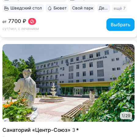
Шведский стол
Бювет
Свой парк
Дети с 0 лет
ещё 7
7700 ₽
от
Выбрать
сут/чел, с лечением
1
/
29
Санаторий «Центр-Союз»
3