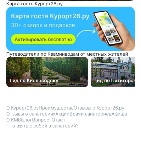
Карта гостя Курорт26.ру
Путеводители по Кавминводам от местных жителей
Гид по Кисловодску
Гид по Пятигорску
О Курорт26.ру
Преимущества
Отзывы о Курорт26.ру
Отзывы о санаториях
Акции
Врачи санаториев
Афиша
О КМВ
Блог
Вопрос–Ответ
Что взять с собой в санаторий?