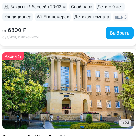
исследования,...
Закрытый бассейн 20х12 м
Свой парк
Дети с 0 лет
Кондиционер
Wi-Fi в номерах
Детская комната
ещё 3
6800 ₽
от
Выбрать
сут/чел, с лечением
Акция %
1
/
24