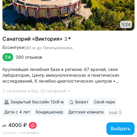
1
/
24
Санаторий «Виктория»
3
Ессентуки
580 м до Пятитысячника
7.4
390 отзывов
Крупнейшая лечебная база в регионе: 67 врачей, своя
лаборатория, Центр иммунологических и генетических
исследований, 6 лечебно-диагностических центров •
Расположен напротив Парка Победы в тихой части
С лечением и без,
25 профилей
Ессентуков. 18 минут прогулки до Грязелечебницы им.
Семашко и Курортного парка • На территории...
Закрытый бассейн 12х8 м
Бювет
Свой парк
Дети с 4 лет
Кондиционер
Детская комната
ещё 3
4000 ₽
от
Выбрать
сут/чел, с лечением