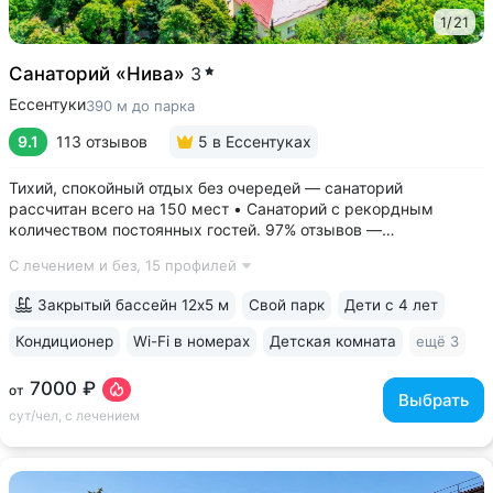
1
/
21
Санаторий «Нива»
3
Ессентуки
390 м до парка
9.1
113 отзывов
5
в Ессентуках
Тихий, спокойный отдых без очередей — санаторий
рассчитан всего на 150 мест • Санаторий с рекордным
количеством постоянных гостей. 97% отзывов —
положительные • 3 минуты до Курортного парка, 6–10 минут
С лечением и без,
15 профилей
до Грязелечебницы им. Семашко и бюветов минеральной
воды Ессентуки № 4,...
Закрытый бассейн 12х5 м
Свой парк
Дети с 4 лет
Кондиционер
Wi-Fi в номерах
Детская комната
ещё 3
7000 ₽
от
Выбрать
сут/чел, с лечением