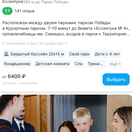
Ессентуки
380 м до Парка Победы
7.7
141 отзыв
Расположен между двумя парками: парком Победы
и Курортным парком. 7–10 минут до бювета «Ессентуки № 4»,
грязелечебницы им. Семашко, входов в парки • Территория
санатория — парк 5 га с собственными терренкурами,
С лечением и без,
16 профилей
фонтанами, скульптурами, беседками и уличными
тренажёрами • Крытый бассейн...
Закрытый бассейн 20х14 м
Свой парк
Дети с 4 лет
Кондиционер
Детская комната
Спа
Тренажерный зал
ещё 1
6400 ₽
от
Выбрать
сут/чел, с лечением