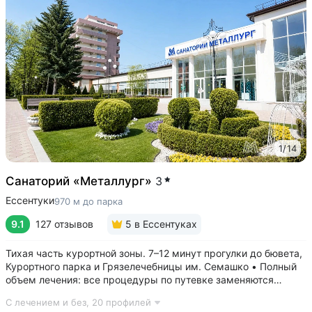
1
/
14
Санаторий «Металлург»
3
Ессентуки
970 м до парка
9.1
127 отзывов
5
в Ессентуках
Тихая часть курортной зоны. 7–12 минут прогулки до бювета,
Курортного парка и Грязелечебницы им. Семашко • Полный
объем лечения: все процедуры по путевке заменяются
на другие при наличии противопоказаний • В цену базовой
С лечением и без,
20 профилей
путевки включены дорогие процедуры: эндоскопические