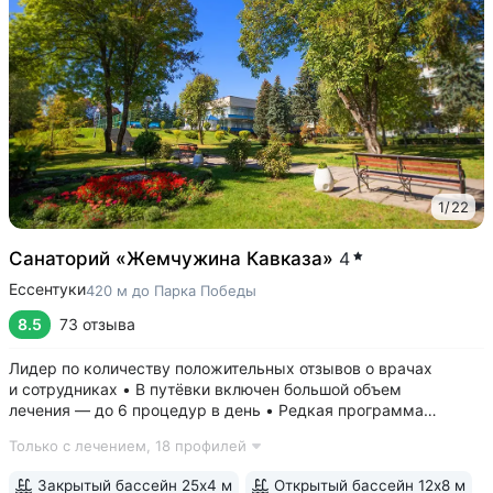
1
/
22
Санаторий «Жемчужина Кавказа»
4
Ессентуки
420 м до Парка Победы
8.5
73 отзыва
Лидер по количеству положительных отзывов о врачах
и сотрудниках • В путёвки включен большой объем
лечения — до 6 процедур в день • Редкая программа
«Снижение веса». Включает консультации врача-диетолога
Только с лечением,
18 профилей
и эндокринолога, комплекс анализов и УЗИ, процедуры,
направленные на коррекцию фигуры...
Закрытый бассейн 25х4 м
Открытый бассейн 12х8 м