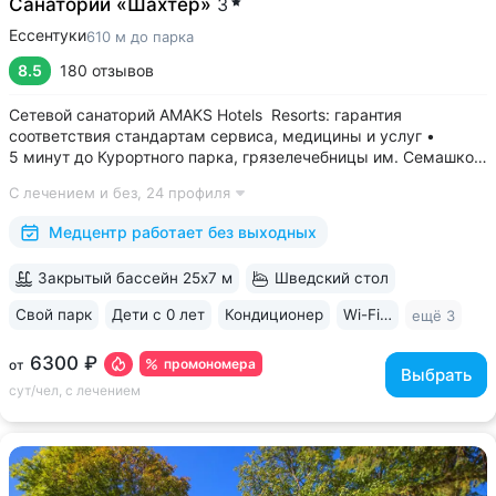
Санаторий «Шахтёр»
3
Ессентуки
610 м до парка
8.5
180 отзывов
Сетевой санаторий AMAKS Hotels Resorts: гарантия
соответствия стандартам сервиса, медицины и услуг •
5 минут до Курортного парка, грязелечебницы им. Семашко,
парка Победы • 3 минуты до бювета 4/33 с минеральной
С лечением и без,
24 профиля
водой Ессентуки № 4 и № 17 • Главный корпус
«Центральный» — историческое здание...
Медцентр работает без выходных
Закрытый бассейн 25х7 м
Шведский стол
Свой парк
Дети с 0 лет
Кондиционер
Wi-Fi в номерах
ещё 3
6300 ₽
промономера
от
Выбрать
сут/чел, с лечением