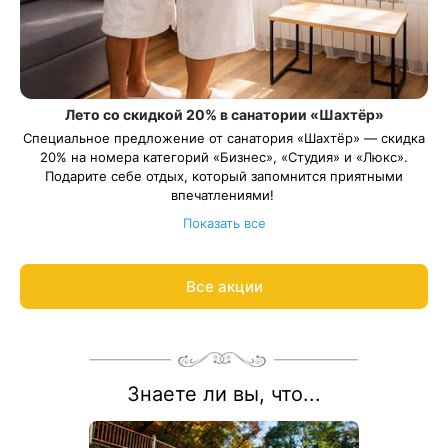
Лето со скидкой 20% в санатории «Шахтёр»
Специальное предложение от санатория «Шахтёр» — скидка
20% на номера категорий «Бизнес», «Студия» и «Люкс».
Подарите себе отдых, который запомнится приятными
впечатлениями!
Длительность путёвки — от 12 суток. Весь период
Показать все
проживания должен пройти в период: 11 июня – 31 августа
2026 года.
Ответим на вопросы и рассчитываем цену процедур по
Все акции
акции:
8 800 700-15-77
.
Знаете ли вы, что...