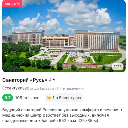
Акция %
1
/
23
Санаторий «Русь»
4
Ессентуки
990 м до бювета «Пятитысячник»
9.7
108 отзывов
1
в Ессентуках
Ведущий санаторий России по уровню комфорта и лечения •
Медицинский центр работает без выходных, включая
праздничные дни • Бассейн 652 кв.м. (25×65 м)
с термотерапией, джакузи, каскадом и морской волной.