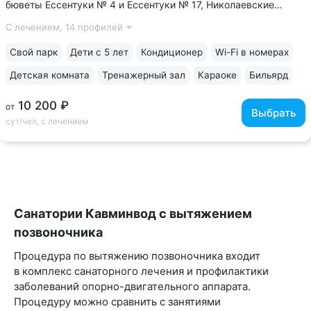
бюветы Ессентуки № 4 и Ессентуки № 17, Николаевские
ванны, концертный зал им. Шаляпина • Санаторий
С лечением,
14 профилей
администрации президента РФ — высокие стандарты
лечения и сервиса • Корпус № 2 — исторический...
Свой парк
Дети с 5 лет
Кондиционер
Wi-Fi в номерах
Детская комната
Тренажерный зал
Караоке
Бильярд
10 200 ₽
от
Выбрать
сут/чел, с лечением
Санатории Кавминвод с вытяжением
позвоночника
Процедура по вытяжению позвоночника входит
в комплекс санаторного лечения и профилактики
заболеваний опорно-двигательного аппарата.
Процедуру можно сравнить с занятиями