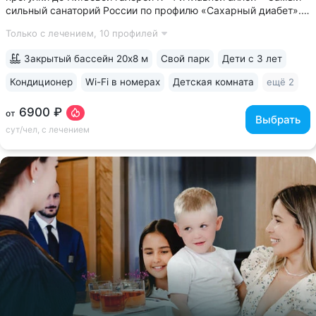
сильный санаторий России по профилю «Сахарный диабет».
Ведут приём детский и взрослый врачи-эндокринологи.
Только с лечением,
10 профилей
На базе санатория работает «Всероссийский
реабилитационный центр для...
Закрытый бассейн 20х8 м
Свой парк
Дети с 3 лет
Кондиционер
Wi-Fi в номерах
Детская комната
ещё 2
6900 ₽
от
Выбрать
сут/чел, с лечением