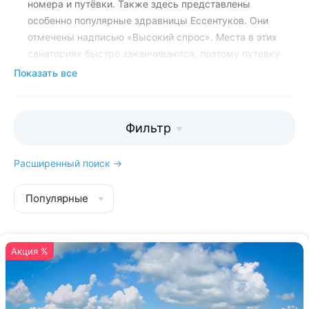
номера и путёвки. Также здесь представлены
особенно популярные здравницы Ессентуков. Они
отмечены надписью «Высокий спрос». Места в этих
санаториях быстро заканчиваются, поэтому путевку
лучше забронировать заранее.
Показать все
Менеджеры Kurort26.ru подробно
расскажут вам о каждом
Фильтр
спецпредложении, помогут
забронировать путёвку по
Расширенный поиск →
спецпредложению, подарят бесплатный
трансфер и 20% скидки на
Популярные
экскурсии:
8 800 700-15-77
. Звонок и
консультация бесплатны.
Акция %