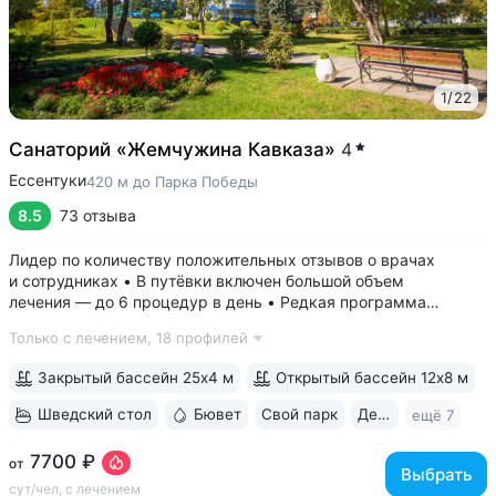
1
/
22
Санаторий «Жемчужина Кавказа»
4
Ессентуки
420 м до Парка Победы
8.5
73 отзыва
Лидер по количеству положительных отзывов о врачах
и сотрудниках • В путёвки включен большой объем
лечения — до 6 процедур в день • Редкая программа
«Снижение веса». Включает консультации врача-диетолога
Только с лечением,
18 профилей
и эндокринолога, комплекс анализов и УЗИ, процедуры,
направленные на коррекцию фигуры...
Закрытый бассейн 25х4 м
Открытый бассейн 12х8 м
Шведский стол
Бювет
Свой парк
Дети с 0 лет
ещё 7
7700 ₽
от
Выбрать
сут/чел, с лечением