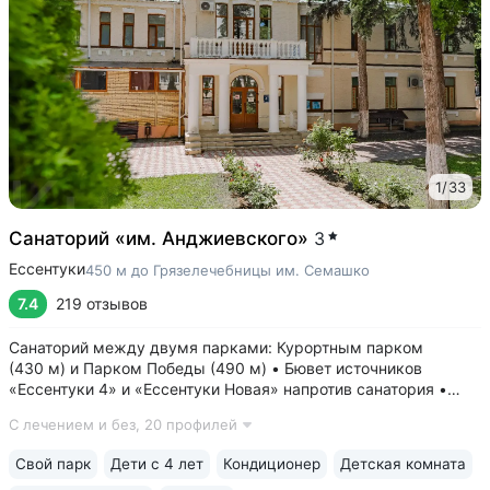
1
/
33
Санаторий «им. Анджиевского»
3
Ессентуки
450 м до Грязелечебницы им. Семашко
7.4
219 отзывов
Санаторий между двумя парками: Курортным парком
(430 м) и Парком Победы (490 м) • Бювет источников
«Ессентуки 4» и «Ессентуки Новая» напротив санатория •
Один из старейших санаториев курорта, работает с 1930 года
С лечением и без,
20 профилей
• Включено трёхразовое питание «меню—заказ». 7 видов
диет. 90% отзывов гостей...
Свой парк
Дети с 4 лет
Кондиционер
Детская комната