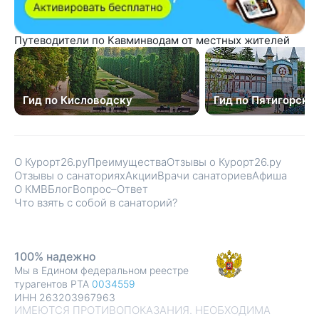
Путеводители по Кавминводам от местных жителей
Гид по Кисловодску
Гид по Пятигорску
О Курорт26.ру
Преимущества
Отзывы о Курорт26.ру
Отзывы о санаториях
Акции
Врачи санаториев
Афиша
О КМВ
Блог
Вопрос–Ответ
Что взять с собой в санаторий?
100% надежно
Мы в Едином федеральном реестре
турагентов РТА
0034559
ИНН 263203967963
ИМЕЮТСЯ ПРОТИВОПОКАЗАНИЯ. НЕОБХОДИМА