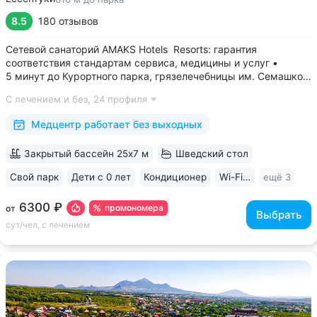
8.5
180 отзывов
Сетевой санаторий AMAKS Hotels Resorts: гарантия
соответствия стандартам сервиса, медицины и услуг •
5 минут до Курортного парка, грязелечебницы им. Семашко,
парка Победы • 3 минуты до бювета 4/33 с минеральной
С лечением и без,
24 профиля
водой Ессентуки № 4 и № 17 • Главный корпус
«Центральный» — историческое здание...
Медцентр работает без выходных
Закрытый бассейн 25х7 м
Шведский стол
Свой парк
Дети с 0 лет
Кондиционер
Wi-Fi в номерах
ещё 3
6300 ₽
промономера
от
Выбрать
сут/чел, с лечением