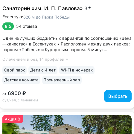
Санаторий «им. И. П. Павлова»
3
Ессентуки
620 м до Парка Победы
8.5
54 отзыва
Один из лучших бюджетных вариантов по соотношению «цена
—качество» в Ессентуках • Расположен между двух парков:
парком «Победы» и Курортным парком. 5 минут
до грязелечебницы им. Семашко и галереи источника 4/33 с
С лечением и без,
14 профилей
минеральной водой «Ессентуки № 4, «Ессентуки—Новая» •
Камерный санаторий...
Свой парк
Дети с 4 лет
Wi-Fi в номерах
Детская комната
Тренажерный зал
6900 ₽
от
Выбрать
сут/чел, с лечением
Акция %