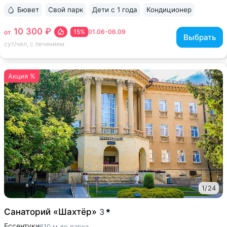
Бювет
Свой парк
Дети с 1 года
Кондиционер
ещё 6
10 300 ₽
15%
01.06-06.09
от
Выбрать
сут/чел, с лечением
Акция %
1
/
24
Санаторий «Шахтёр»
3
Ессентуки
610 м до парка