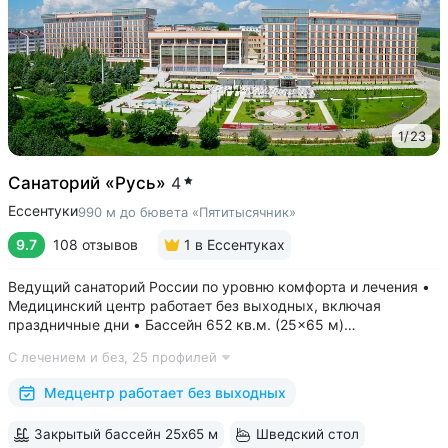
1
/
23
Санаторий «Русь»
4
Ессентуки
990 м до бювета «Пятитысячник»
9.7
108 отзывов
1
в Ессентуках
Ведущий санаторий России по уровню комфорта и лечения •
Медицинский центр работает без выходных, включая
праздничные дни • Бассейн 652 кв.м. (25×65 м)
с термотерапией, джакузи, каскадом и морской волной.
С лечением и без,
25 профилей
Глубина от 30 до 180 см, есть отдельная детская зона. Рядом
расположены закрытая терраса...
Медцентр работает без выходных
Закрытый бассейн 25х65 м
Шведский стол