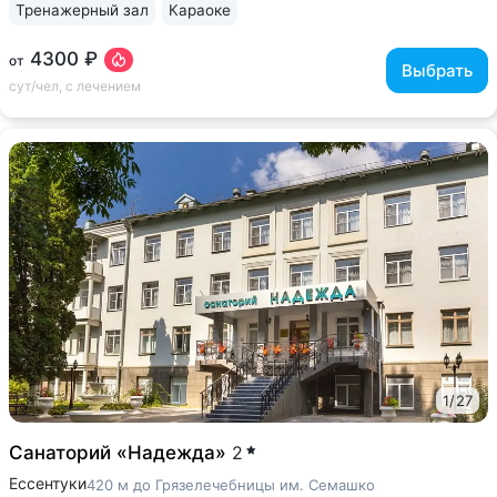
Тренажерный зал
Караоке
4300 ₽
от
Выбрать
сут/чел, с лечением
1
/
27
Санаторий «Надежда»
2
Ессентуки
420 м до Грязелечебницы им. Семашко