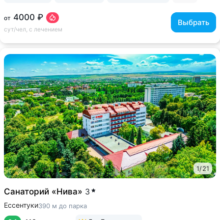
4000 ₽
от
Выбрать
сут/чел, с лечением
1
/
21
Санаторий «Нива»
3
Ессентуки
390 м до парка