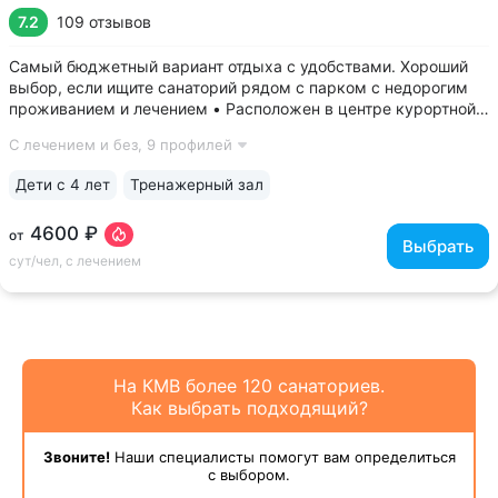
7.2
109 отзывов
Самый бюджетный вариант отдыха с удобствами. Хороший
выбор, если ищите санаторий рядом с парком с недорогим
проживанием и лечением • Расположен в центре курортной
зоны, между двумя парками — Курортным парком (400 м)
С лечением и без,
9 профилей
и Парком Победы (480 м). В 3-х минутах прогулки находится
бювет «Источник № 4»...
Дети с 4 лет
Тренажерный зал
4600 ₽
от
Выбрать
сут/чел, с лечением
На КМВ более 120 санаториев.
Как выбрать подходящий?
Звоните!
Наши специалисты помогут вам определиться
с выбором.