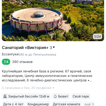
1
/
24
Санаторий «Виктория»
3
Ессентуки
580 м до Пятитысячника
7.4
390 отзывов
Крупнейшая лечебная база в регионе: 67 врачей, своя
лаборатория, Центр иммунологических и генетических
исследований, 6 лечебно-диагностических центров •
Расположен напротив Парка Победы в тихой части
С лечением и без,
25 профилей
Ессентуков. 18 минут прогулки до Грязелечебницы им.
Семашко и Курортного парка • На территории...
Закрытый бассейн 12х8 м
Бювет
Свой парк
Дети с 4 лет
Кондиционер
Детская комната
ещё 3