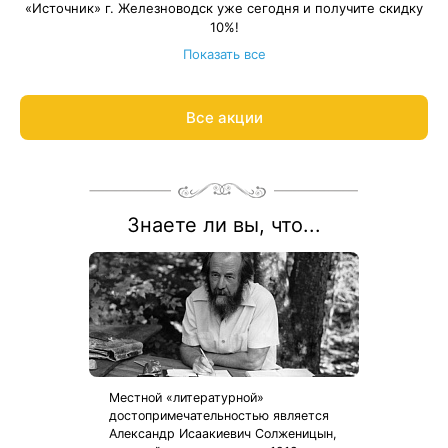
«Источник» г. Железноводск уже сегодня и получите скидку
10%!
Весь период проживания должен пройти в даты 11 января —
Показать все
26 декабря 2027, кроме периода с 01 мая — 10 мая 2027.
Рассчитаем цену со скидкой и забронируем отдых по
акции:
8 800 700-15-77
.
Все акции
Знаете ли вы, что...
Местной «литературной»
достопримечательностью является
Александр Исаакиевич Солженицын,