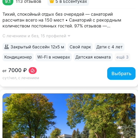
9.1
113 отзывов
5
в Ессентуках
Тихий, спокойный отдых без очередей — санаторий
рассчитан всего на 150 мест • Санаторий с рекордным
количеством постоянных гостей. 97% отзывов —
положительные • 3 минуты до Курортного парка, 6–10 минут
С лечением и без,
15 профилей
до Грязелечебницы им. Семашко и бюветов минеральной
воды Ессентуки № 4,...
Закрытый бассейн 12х5 м
Свой парк
Дети с 4 лет
Кондиционер
Wi-Fi в номерах
Детская комната
ещё 3
7000 ₽
от
Выбрать
сут/чел, с лечением