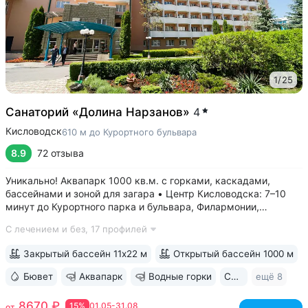
1
/
25
Санаторий «Долина Нарзанов»
4
Кисловодск
610 м до Курортного бульвара
8.9
72 отзыва
Уникально! Аквапарк 1000 кв.м. с горками, каскадами,
бассейнами и зоной для загара • Центр Кисловодска: 7–10
минут до Курортного парка и бульвара, Филармонии,
Нарзанной галереи • Бювет с минеральной водой двух
С лечением и без,
17 профилей
курортов: «Ессентуки-4» и «Славяновская» (Железноводск).
8–12 минут до бюветов...
Закрытый бассейн 11х22 м
Открытый бассейн 1000 м
Бювет
Аквапарк
Водные горки
Свой парк
ещё 8
8670 ₽
15%
01.05-31.08
от