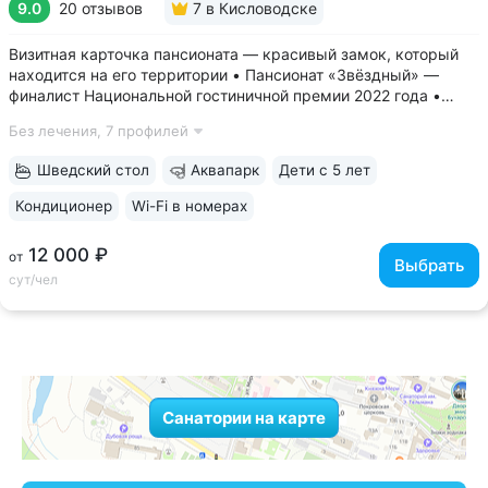
9.0
20 отзывов
7
в Кисловодске
Визитная карточка пансионата — красивый замок, который
находится на его территории • Пансионат «Звёздный» —
финалист Национальной гостиничной премии 2022 года •
Современные комфортные номера, из окон открывается вид
Без лечения,
7 профилей
на горы и замок • В стоимость проживания включён завтрак
по системе «шведский...
Шведский стол
Аквапарк
Дети с 5 лет
Кондиционер
Wi-Fi в номерах
12 000 ₽
от
Выбрать
сут/чел
Санатории на карте