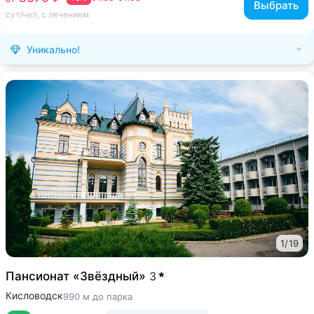
Выбрать
сут/чел, с лечением
Уникально!
1
/
19
Пансионат «Звёздный»
3
Кисловодск
990 м до парка