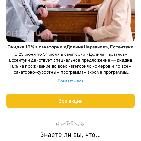
Скидка 10% в санатории «Долина Нарзанов», Ессентуки
С 25 июня по 31 июля в санатории «Долина Нарзанов»
Ессентуки действует специальное предложение —
скидка
10%
на проживание во всех категориях номеров и по всем
санаторно-курортным программам (кроме программы
Весь период проживания должен пройти в даты 25 июня —
«Оздоровительная»).
Показать все
31 июля 2026.
Рассчитаем цену со скидкой и забронируем отдых по
акции:
8 800 700-15-77
.
Все акции
Знаете ли вы, что...