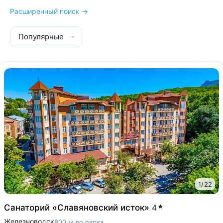
Расширенный поиск →
Популярные
1
/
22
Санаторий «Славяновский исток»
4
Железноводск
800 м до парка