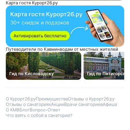
Карта гостя Курорт26.ру
Путеводители по Кавминводам от местных жителей
Гид по Кисловодску
Гид по Пятигорску
О Курорт26.ру
Преимущества
Отзывы о Курорт26.ру
Отзывы о санаториях
Акции
Врачи санаториев
Афиша
О КМВ
Блог
Вопрос–Ответ
Что взять с собой в санаторий?