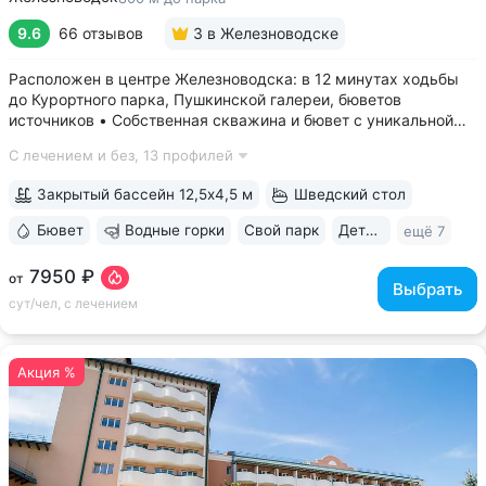
9.6
66 отзывов
3
в Железноводске
Расположен в центре Железноводска: в 12 минутах ходьбы
до Курортного парка, Пушкинской галереи, бюветов
источников • Собственная скважина и бювет с уникальной
минеральной водой № 61, которую можно попробовать
С лечением и без,
13 профилей
только здесь. Источник № 61 ессентукского типа показан для
лечения заболеваний...
Закрытый бассейн 12,5х4,5 м
Шведский стол
Бювет
Водные горки
Свой парк
Дети с 0 лет
ещё 7
7950 ₽
от
Выбрать
сут/чел, с лечением
Акция %