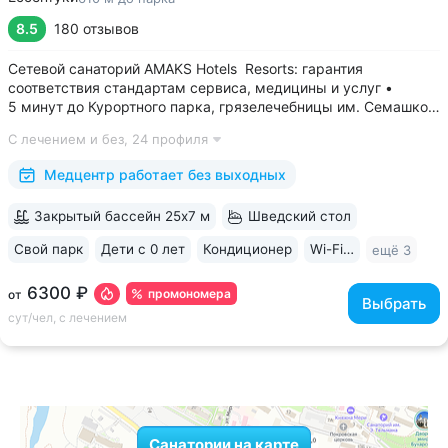
8.5
180 отзывов
Сетевой санаторий AMAKS Hotels Resorts: гарантия
соответствия стандартам сервиса, медицины и услуг •
5 минут до Курортного парка, грязелечебницы им. Семашко,
парка Победы • 3 минуты до бювета 4/33 с минеральной
С лечением и без,
24 профиля
водой Ессентуки № 4 и № 17 • Главный корпус
«Центральный» — историческое здание...
Медцентр работает без выходных
Закрытый бассейн 25х7 м
Шведский стол
Свой парк
Дети с 0 лет
Кондиционер
Wi-Fi в номерах
ещё 3
6300 ₽
промономера
от
Выбрать
сут/чел, с лечением
Санатории на карте