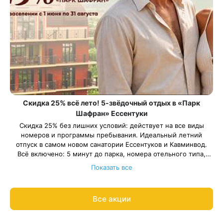
Скидка 25% всё лето! 5-звёдочный отдых в «Парк
Шафран» Ессентуки
Скидка 25% без лишних условий: действует на все виды
номеров и программы пребывания. Идеальный летний
отпуск в самом новом санатории Ессентуков и Кавминвод.
Всё включено: 5 минут до парка, номера отельного типа,
трехразовое питание «шведский стол» ресторанного уровня,
Всего 111 номеров. Успейте забронировать заранее.
Показать все
бассейн и хаммам, программа развлечений, детская комната.
Весь период проживания должен пройти в периоды: 1 июня –
30 августа 2026 года.
Рассчитаем цену со скидкой и забронируем отдых по
Все акции
акции:
8 800 700-15-77
.