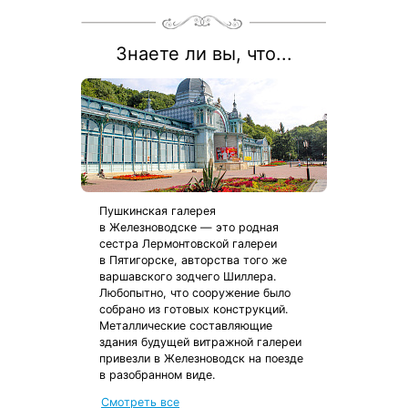
Знаете ли вы, что...
Пушкинская галерея
в Железноводске — это родная
сестра Лермонтовской галереи
в Пятигорске, авторства того же
варшавского зодчего Шиллера.
Любопытно, что сооружение было
собрано из готовых конструкций.
Металлические составляющие
здания будущей витражной галереи
привезли в Железноводск на поезде
в разобранном виде.
от местных жителей
Смотреть все