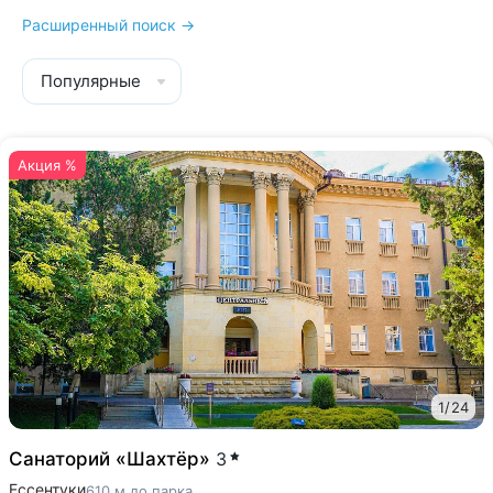
Расширенный поиск →
Популярные
Акция %
1
/
24
Санаторий «Шахтёр»
3
Ессентуки
610 м до парка