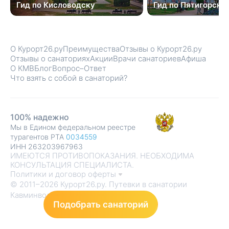
Гид по Кисловодску
Гид по Пятигорску
О Курорт26.ру
Преимущества
Отзывы о Курорт26.ру
Отзывы о санаториях
Акции
Врачи санаториев
Афиша
О КМВ
Блог
Вопрос–Ответ
Что взять с собой в санаторий?
100% надежно
Мы в Едином федеральном реестре
турагентов РТА
0034559
ИНН 263203967963
ИМЕЮТСЯ ПРОТИВОПОКАЗАНИЯ. НЕОБХОДИМА
КОНСУЛЬТАЦИЯ СПЕЦИАЛИСТА.
Политики и договор оферты
© 2011–2026 Курорт26.ру. Путевки в санатории
Кавминвод
Подобрать санаторий