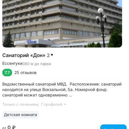
Санаторий «Дон»
2
Ессентуки
380 м до парка
7.7
25 отзывов
Ведомственный санаторий МВД. Расположение: санаторий
находится на улице Вокзальной, 5а. Номерной фонд:
санаторий может одновременно ...
Только с лечением,
7 профилей
Детская комната
0 ₽
от