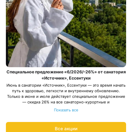
Специальное предложение «6/2026/–26%» от санатория
«Источник», Ессентуки
Июнь в санатории «Источник», Ессентуки — это время начать
путь к здоровью, легкости и внутреннему обновлению.
Только в июне и июле действует специальное предложение
— скидка 26% на все санаторно-курортные и
оздоровительные программы (кроме программы «Отдых –
Показать все
Лайт»).
При бронировании путёвок «Источник‑Отдых Детство» и
«Источник-Отдых Детство Лайт» оплачивается только
Все акции
стоимость путевки для взрослого. Ребенок отдыхает