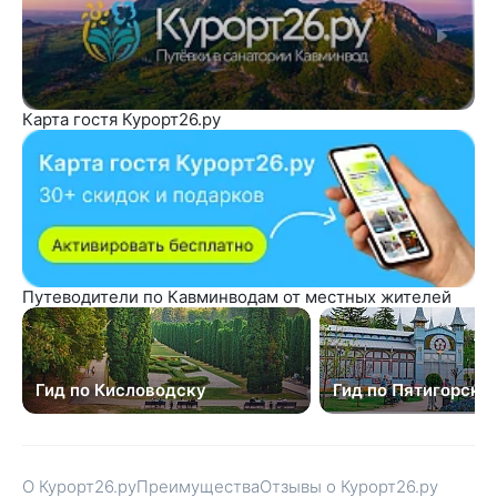
Карта гостя Курорт26.ру
Путеводители по Кавминводам от местных жителей
Гид по Кисловодску
Гид по Пятигорску
О Курорт26.ру
Преимущества
Отзывы о Курорт26.ру