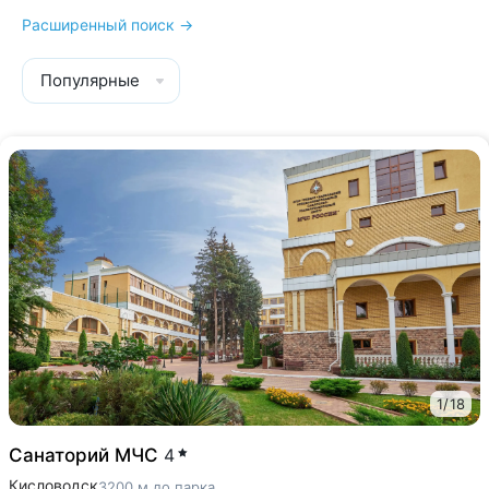
Расширенный поиск →
Популярные
1
/
18
Санаторий МЧС
4
Кисловодск
3200 м до парка