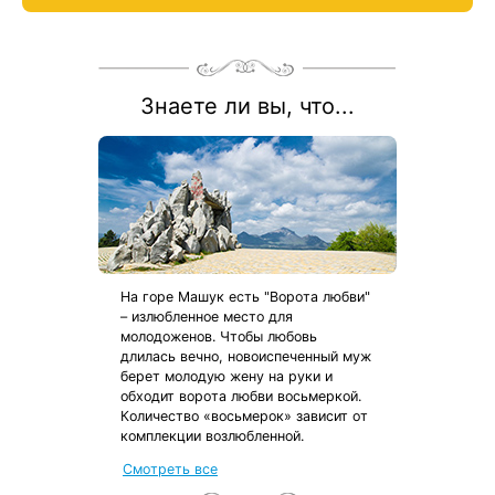
бесплатно!
Весь период проживания должен пройти в даты 1 июня — 31
августа 2026.
Рассчитаем цену со скидкой и забронируем отдых по
акции:
8 800 700-15-77
.
Знаете ли вы, что...
На горе Машук есть "Ворота любви"
– излюбленное место для
молодоженов. Чтобы любовь
длилась вечно, новоиспеченный муж
берет молодую жену на руки и
обходит ворота любви восьмеркой.
Количество «восьмерок» зависит от
комплекции возлюбленной.
Смотреть все