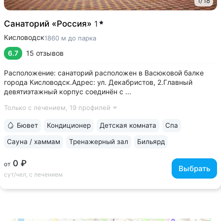
1
/
18
Санаторий «Россия»
1
Кисловодск
1860 м до парка
6.7
15 отзывов
Расположение: санаторий расположен в Васюковой балке
города Кисловодск.Адрес: ул. Декабристов, 2.Главный
девятиэтажный корпус соединён с ...
Только с лечением,
19 профилей
Бювет
Кондиционер
Детская комната
Спа
Сауна / хаммам
Тренажерный зал
Бильярд
0 ₽
от
Выбрать
сут/чел, с лечением