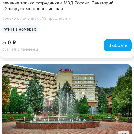
лечение только сотрудникам МВД России. Санаторий
«Эльбрус» многопрофильная ...
Только с лечением,
15 профилей
Wi-Fi в номерах
0 ₽
от
Выбрать
сут/чел, с лечением