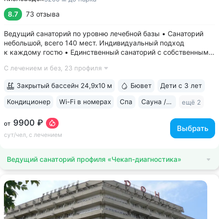
8.7
73 отзыва
Ведущий санаторий по уровню лечебной базы • Санаторий
небольшой, всего 140 мест. Индивидуальный подход
к каждому гостю • Единственный санаторий c собственными
аппаратами КТ, МРТ, рентгена • Уникальный тренажерный
С лечением и без,
23 профиля
комплекс CON-TREX (Германия) для диагностики
и реабилитации опорно-двигательного...
Закрытый бассейн 24,9х10 м
Бювет
Дети с 3 лет
Кондиционер
Wi-Fi в номерах
Спа
Сауна / хаммам
ещё 2
9900 ₽
от
Выбрать
сут/чел, с лечением
Ведущий санаторий профиля «Чекап-диагностика»