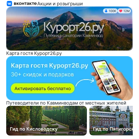
Акции и розыгрыши
100K
12М
Карта гостя Курорт26.ру
Путеводители по Кавминводам от местных жителей
Гид по Кисловодску
Гид по Пятигорску