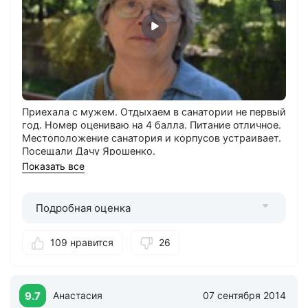
Приехала с мужем. Отдыхаем в санатории не первый
год. Номер оцениваю на 4 балла. Питание отличное.
Местоположение санатория и корпусов устраивает.
Посещали Дачу Ярошенко.
Показать все
Понравилось
: Близко к парку.
Можно лучше
: Не хватает в санатории бассейна и в
самом городе не хватает туалетов.
Подробная оценка
109 нравится
26
9.7
Анастасия
07 сентября 2014