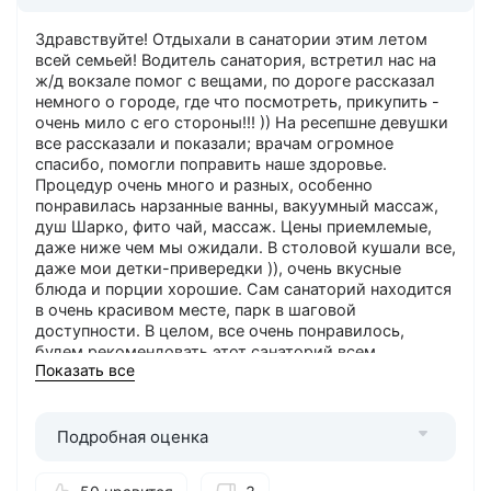
Здравствуйте! Отдыхали в санатории этим летом
всей семьей! Водитель санатория, встретил нас на
ж/д вокзале помог с вещами, по дороге рассказал
немного о городе, где что посмотреть, прикупить -
очень мило с его стороны!!! )) На ресепшне девушки
все рассказали и показали; врачам огромное
спасибо, помогли поправить наше здоровье.
Процедур очень много и разных, особенно
понравилась нарзанные ванны, вакуумный массаж,
душ Шарко, фито чай, массаж. Цены приемлемые,
даже ниже чем мы ожидали. В столовой кушали все,
даже мои детки-привередки )), очень вкусные
блюда и порции хорошие. Сам санаторий находится
в очень красивом месте, парк в шаговой
доступности. В целом, все очень понравилось,
будем рекомендовать этот санаторий всем
Показать все
знакомым.
Понравилось
: Обходительный и внимательный
персонал, хорошее лечение, много процедур, а
Подробная оценка
платные – по хорошим ценам, вкусное питание,
которое разбито по диете, отличный город и
красивые места, удивительный парк