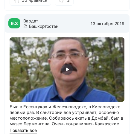
50 нравится
3
Можно лучше
: Маленький номер и были проблемы
с его уборкой, сменой постельного белья и
полотенце, но через администратора все быстро
Вардат
решалось.
9.3
13 октября 2019
Башкортостан
Был в Ессентуках и Железноводске, в Кисловодске
первый раз. В санатории все устраивает, особенно
местоположение. Собираюсь ехать в Домбай, был в
музее Лермонтова. Очень понравились Кавказские
Минеральные Воды. Готов еще раз вернуться в
Показать все