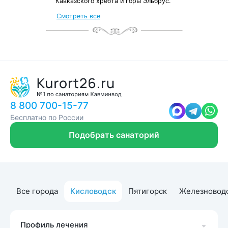
Кавказского хребта и горы Эльбрус.
от местных жителей
Смотреть все
с чек-листом
и туристической картой
8 800 700-15-77
Бесплатно по России
Подобрать санаторий
Все города
Кисловодск
Пятигорск
Железновод
Профиль лечения