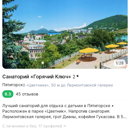
1
/
28
Санаторий «Горячий Ключ»
2
Пятигорск
В «Цветнике», 50 м до Лермонтовской галереи
8.3
45 отзывов
Лучший санаторий для отдыха с детьми в Пятигорске •
Расположен в парке «Цветник». Напротив санатория:
Лермонтовская галерея, грот Дианы, кофейня Гукасова. В 5-х
минутах: Орел, Китайская беседка, Театр Оперетты,
С лечением и без,
17 профилей
Краеведческий музей, Спасский собор • Центральная