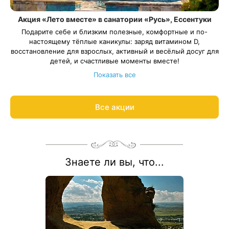
Акция «Лето вместе» в санатории «Русь», Ессентуки
Подарите себе и близким полезные, комфортные и по-
настоящему тёплые каникулы: заряд витамином D,
восстановление для взрослых, активный и весёлый досуг для
детей, и счастливые моменты вместе!
С 01 июня по 06 сентября в санатории «Русь» действует
Показать все
акция на все категории номеров (кроме категории «Сьют
Семейный») — скидка 15%.
Весь период проживания должен пройти в даты 01 июня — 6
Все акции
сентября 2026.
Рассчитаем цену со скидкой и забронируем отдых по
акции:
8 800 700-15-77
.
Знаете ли вы, что...