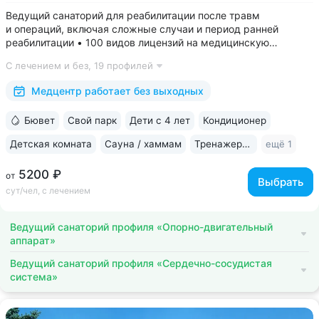
Ведущий санаторий для реабилитации после травм
и операций, включая сложные случаи и период ранней
реабилитации • 100 видов лицензий на медицинскую
деятельность, более 2500 видов медуслуг и процедур •
С лечением и без,
19 профилей
Доступная среда для гостей на колясках: в номерах,
на территории, в столовой • Расположен...
Медцентр работает без выходных
Бювет
Свой парк
Дети с 4 лет
Кондиционер
Детская комната
Сауна / хаммам
Тренажерный зал
ещё 1
5200 ₽
от
Выбрать
сут/чел, с лечением
Ведущий санаторий профиля «Опорно-двигательный
аппарат»
Ведущий санаторий профиля «Сердечно-сосудистая
система»