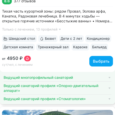
8.6
377 отзывов
Тихая часть курортной зоны: рядом Провал, Эолова арфа,
Канатка, Радоновая лечебница. В 4 минутах ходьбы —
открытые горячие источники «Бесстыжие ванны» • Номера
с видом на лес или панораму Пятигорска. В ясную погоду
Только с лечением,
13 профилей
виден Эльбрус и Кавказский хребет. Есть номера с балконом
• Основной корпус...
Шведский стол
Бювет
Дети с 2 лет
Кондиционер
Детская комната
Тренажерный зал
Караоке
Бильярд
4950 ₽
от
Выбрать
сут/чел, с лечением
Ведущий многопрофильный санаторий
Ведущий санаторий профиля «Опорно-двигательный
аппарат»
Ведущий санаторий профиля «Стоматология»