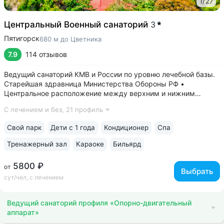
1
/
27
Центральный Военный санаторий
3
Пятигорск
680 м до Цветника
7.9
114 отзывов
Ведущий санаторий КМВ и России по уровню лечебной базы.
Старейшая здравница Министерства Обороны РФ •
Центральное расположение между верхним и нижним
парком. В 5–8 минутах: верхний парк — Канатка, Эолова
С лечением и без,
21 профиль
арфа, бульвар Гагарина, нижний — Дом-музей Лермонтова,
Цветник, Лермонтовская галерея,...
Свой парк
Дети с 1 года
Кондиционер
Спа
Тренажерный зал
Караоке
Бильярд
5800 ₽
от
Выбрать
сут/чел, с лечением
Ведущий санаторий профиля «Опорно-двигательный
аппарат»