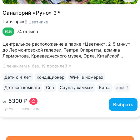
Санаторий «Руно»
3
Пятигорск
В Цветнике
6.5
74 отзыва
Центральное расположение в парке «Цветник». 2–5 минут
до Лермонтовской галереи, Театра Оперетты, домика
Лермонтова, Краеведческого музея, Орла, Китайской
беседки • 200 м между основным корпусом и корпусом
С лечением и без,
19 профилей
«Каштан». Теплые переходы между основным и лечебным
корпусом, столовой • Центральная...
Дети с 4 лет
Кондиционер
Wi-Fi в номерах
Детская комната
Спа
Сауна / хаммам
Караоке
ещё 2
5300 ₽
от
Выбрать
сут/чел, с лечением