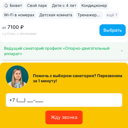
на терренкур вокруг...
Бювет
Свой парк
Дети с 4 лет
Кондиционер
Wi-Fi в номерах
Детская комната
Тренажерный зал
ещё 1
7100 ₽
от
Выбрать
сут/чел, с лечением
Ведущий санаторий профиля «Опорно-двигательный
аппарат»
Помочь с выбором санатория? Перезвоним
за 1 минуту!
Жду звонка