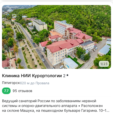
1
/
23
Клиника НИИ Курортологии
2
Пятигорск
620 м до Провала
7.7
95 отзывов
Ведущий санаторий России по заболеваниям нервной
системы и опорно-двигательного аппарата • Расположен
на склоне Машука, на пешеходном бульваре Гагарина. 10–15