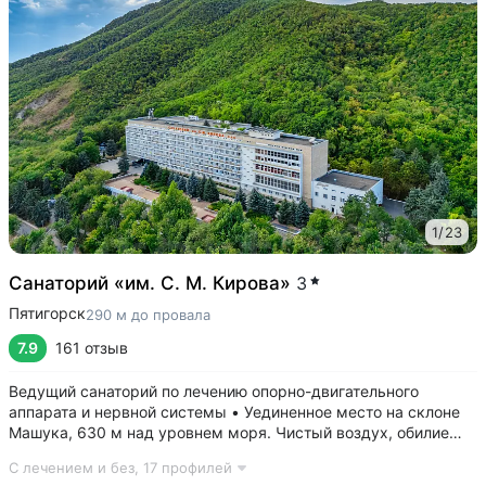
1
/
23
Санаторий «им. С. М. Кирова»
3
Пятигорск
290 м до провала
7.9
161 отзыв
Ведущий санаторий по лечению опорно-двигательного
аппарата и нервной системы • Уединенное место на склоне
Машука, 630 м над уровнем моря. Чистый воздух, обилие
зелени, тишина • 8 минут до Провала, горячих источников
С лечением и без,
17 профилей
«Бесстыжие ванны», бювета источника № 24. Прямой выход