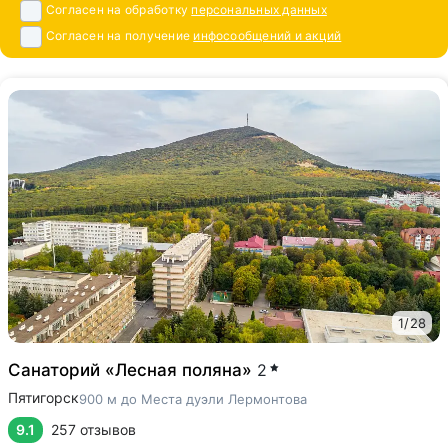
Согласен на обработку
персональных данных
Согласен на получение
инфосообщений и акций
1
/
28
Санаторий «Лесная поляна»
2
Пятигорск
900 м до Места дуэли Лермонтова
9.1
257 отзывов