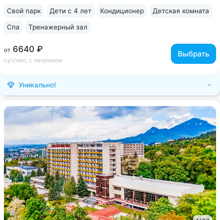
нарзанная галерея в 2-х минутах....
Свой парк
Дети с 4 лет
Кондиционер
Детская комната
Спа
Тренажерный зал
6640 ₽
от
Выбрать
сут/чел, с лечением
Уникально!