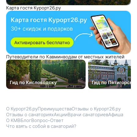
Карта гостя Курорт26.ру
Путеводители по Кавминводам от местных жителей
Гид по Кисловодску
Гид по Пятигорску
О Курорт26.ру
Преимущества
Отзывы о Курорт26.ру
Отзывы о санаториях
Акции
Врачи санаториев
Афиша
О КМВ
Блог
Вопрос–Ответ
Что взять с собой в санаторий?