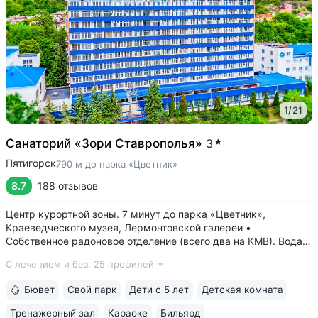
1
/
21
Санаторий «Зори Ставрополья»
3
Пятигорск
790 м до парка «Цветник»
8.7
188 отзывов
Центр курортной зоны. 7 минут до парка «Цветник»,
Краеведческого музея, Лермонтовской галереи •
Собственное радоновое отделение (всего два на КМВ). Вода
для радоновых ванн поступает напрямую из источника,
С лечением и без,
25 профилей
сохраняя все полезные свойства • Сероводородные ванны
с природным источником: минеральная...
Бювет
Свой парк
Дети с 5 лет
Детская комната
Тренажерный зал
Караоке
Бильярд