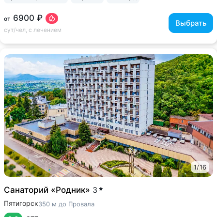
6900 ₽
от
Выбрать
сут/чел, с лечением
1
/
16
Санаторий «Родник»
3
Пятигорск
350 м до Провала