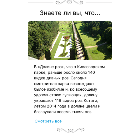
Знаете ли вы, что...
В «Долине роз», что в Кисловодском
парке, раньше росло около 140
видов дивных роз. Сегодня
смотрители парка возрождают
былое изобилие и, ко всеобщему
удовольствию гуляющих, долину
украшают 116 видов роз. Кстати,
летом 2014 года в долине цвели и
благоухали восемь тысяч роз.
от местных жителей
Смотреть все
с чек-листом
и туристической картой