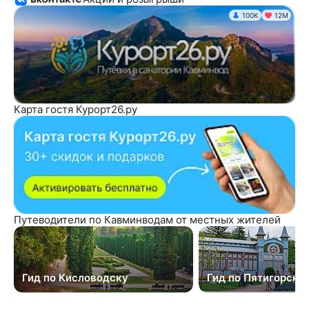
100K
12М
Карта гостя Курорт26.ру
Путеводители по Кавминводам от местных жителей
Гид по Кисловодску
Гид по Пятигорску