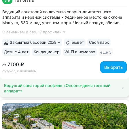
7.9
161 отзыв
Ведущий санаторий по лечению опорно-двигательного
аппарата и нервной системы • Уединенное место на склоне
Машука, 630 м над уровнем моря. Чистый воздух, обилие
зелени, тишина • 8 минут до Провала, горячих источников
С лечением и без,
17 профилей
«Бесстыжие ванны», бювета источника № 24. Прямой выход
на терренкур вокруг...
Закрытый бассейн 20х8 м
Бювет
Свой парк
Дети с 4 лет
Кондиционер
Wi-Fi в номерах
ещё 3
7100 ₽
от
Выбрать
сут/чел, с лечением
Ведущий санаторий профиля «Опорно-двигательный
аппарат»