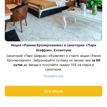
Акция «Раннее бронирование» в санатории «Парк
Шафран», Ессентуки
Санаторий «Парк Шафран» объявляет о старте акции «Ранее
бронирование». Забронируйте путёвку не менее чем
за 60
суток
до заезда и получайте скидку 15% на отдых в
санатории.
Акция действует на все виды путевок и на все категории
Показать все
номеров.
Рассчитаем цену со скидкой и забронируем отдых по
акции:
8 800 700-15-77
.
Все акции