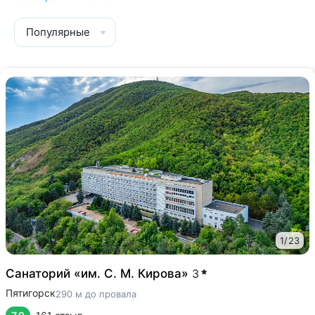
Популярные
1
/
23
Санаторий «им. С. М. Кирова»
3
Пятигорск
290 м до провала