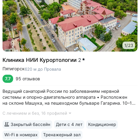
1
/
23
Клиника НИИ Курортологии
2
Пятигорск
620 м до Провала
7.7
95 отзывов
Ведущий санаторий России по заболеваниям нервной
системы и опорно-двигательного аппарата • Расположен
на склоне Машука, на пешеходном бульваре Гагарина. 10–15
минут до Провала, Эоловой арфы, Канатки, бювета источника
С лечением и без,
16 профилей
№ 24 • Высокий уровень научной и лечебной базы, является
филиалом федерального...
Закрытый бассейн
Дети с 4 лет
Кондиционер
Wi-Fi в номерах
Тренажерный зал