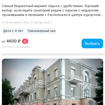
Самый бюджетный вариант отдыха с удобствами. Хороший
выбор, если ищите санаторий рядом с парком с недорогим
проживанием и лечением • Расположен в центре курортной
зоны, между двумя парками — Курортным парком (400 м)
С лечением и без,
9 профилей
и Парком Победы (480 м). В 3-х минутах прогулки находится
бювет «Источник № 4»...
Дети с 4 лет
Тренажерный зал
4600 ₽
от
Выбрать
сут/чел, с лечением