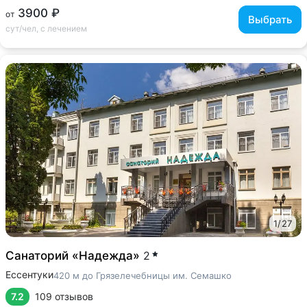
3900 ₽
от
Выбрать
сут/чел, с лечением
1
/
27
Санаторий «Надежда»
2
Ессентуки
420 м до Грязелечебницы им. Семашко
7.2
109 отзывов