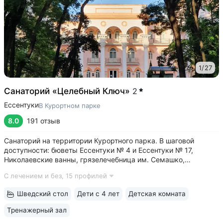
1
/
27
Санаторий «Целебный Ключ»
2
Ессентуки
В Курортном парке
8.0
191 отзыв
Санаторий на территории Курортного парка. В шаговой
доступности: бюветы Ессентуки № 4 и Ессентуки № 17,
Николаевские ванны, грязелечебница им. Семашко,
концертный зал им. Шаляпина • Бюджетные цены за счет
С лечением и без,
15 профилей
номеров с базовым комфортом. Хороший выбор, если
в приоритете качественное лечение,...
Шведский стол
Дети с 4 лет
Детская комната
Тренажерный зал