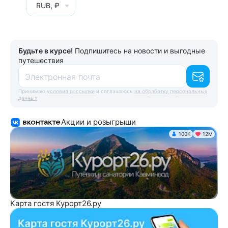
RUB, ₽
Будьте в курсе!
Подпишитесь на новости и выгодные
путешествия
Электронная почта
Принимаю
условия рассылки
и соглашаюсь
на обработку персональных
данных
Акции и розыгрыши
100K
12М
Карта гостя Курорт26.ру