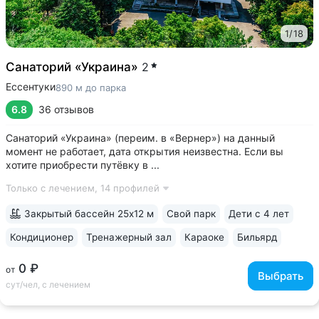
1
/
18
Санаторий «Украина»
2
Ессентуки
890 м до парка
6.8
36 отзывов
Санаторий «Украина» (переим. в «Вернер») на данный
момент не работает, дата открытия неизвестна. Если вы
хотите приобрести путёвку в ...
Только с лечением,
14 профилей
Закрытый бассейн 25х12 м
Свой парк
Дети с 4 лет
Кондиционер
Тренажерный зал
Караоке
Бильярд
0 ₽
от
Выбрать
сут/чел, с лечением