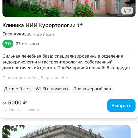
1
/
12
Клиника НИИ Курортологии
1
Ессентуки
360 м до парка
7.0
27 отзывов
Сильная лечебная база: специализированные отделения
эндокринологии и гастроэнтерологии, собственный
диагностический центр • Приём врачей врачей: 5 кандидатов
и 3 доктора медицинских наук • Филиал НИИ
С лечением и без,
8 профилей
Курортологии — ведущего научного центра России в области
бальнеотерапии, физиотерапии...
Дети с 0 лет
Wi-Fi в номерах
Тренажерный зал
5000 ₽
от
Выбрать
сут/чел, с лечением