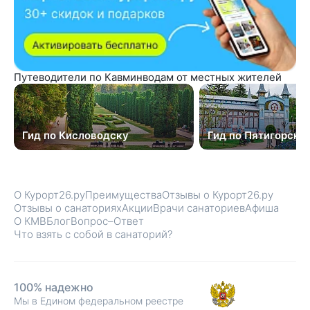
Путеводители по Кавминводам от местных жителей
Гид по Кисловодску
Гид по Пятигорску
О Курорт26.ру
Преимущества
Отзывы о Курорт26.ру
Отзывы о санаториях
Акции
Врачи санаториев
Афиша
О КМВ
Блог
Вопрос–Ответ
Что взять с собой в санаторий?
100% надежно
Мы в Едином федеральном реестре