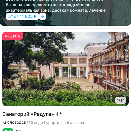
блюд на «шведском столе» каждый день,
акватермальная зона, десткая комната, лечение
5* от 11 625 ₽
Акция %
1
/
14
Санаторий «Радуга»
4
Кисловодск
760 м до Курортного бульвара