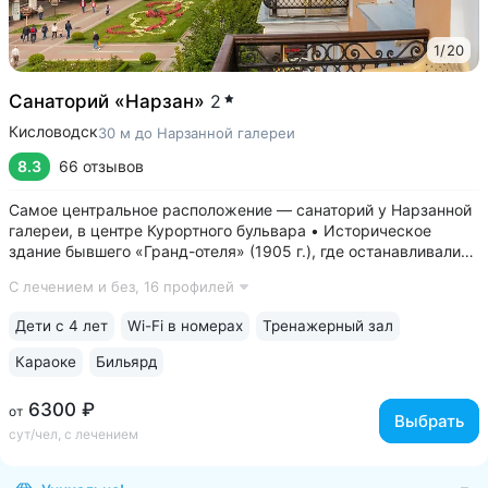
1
/
20
Санаторий «Нарзан»
2
Кисловодск
30 м до Нарзанной галереи
8.3
66 отзывов
Самое центральное расположение — санаторий у Нарзанной
галереи, в центре Курортного бульвара • Историческое
здание бывшего «Гранд-отеля» (1905 г.), где останавливались
самые известные гости курорта. Можно выбрать номер
С лечением и без,
16 профилей
«Люкс», где жил В. В. Маяковский • Номера с балконами
с видом на Курортный...
Дети с 4 лет
Wi-Fi в номерах
Тренажерный зал
Караоке
Бильярд
6300 ₽
от
Выбрать
сут/чел, с лечением