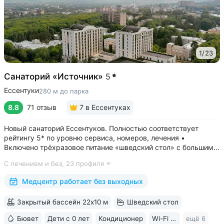
1
/
23
Санаторий «Источник»
5
Ессентуки
280 м до парка
8.8
71 отзыв
7
в Ессентуках
Новый санаторий Ессентуков. Полностью соответствует
рейтингу 5* по уровню сервиса, номеров, лечения •
Включено трёхразовое питание «шведский стол» с большим
выбором блюд. Один из лучших вариантов по питанию
С лечением и без,
23 профиля
в Ессентуках • Центр Курортной зоны: 3 минуты
до Курортного парка и Грязелечебницы им....
Медцентр работает без выходных
Закрытый бассейн 22х10 м
Шведский стол
Бювет
Дети с 0 лет
Кондиционер
Wi-Fi в номерах
ещё 6