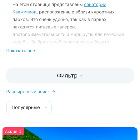
На этой странице представлены
санатории
Кавминвод
,
расположенные вблизи курортных
парков. Это очень удобно, так как в парках
находятся питьевые галереи,
достопримечательности и маршруты для лечебной
ходьбы. Выбрав такой санаторий, вы будете
совершать приятные утренние прогулки среди
Показать все
деревьев и цветов, попадая в парк прямо из
вестибюля санатория.
Фильтр
Мы поможем вам подобрать санаторий
рядом с лечебным парком:
Расширенный поиск →
8 800 700-15-77
. Звонок и
консультация бесплатны.
Популярные
Акция %