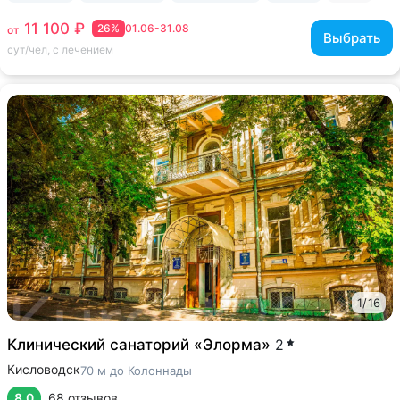
11 100 ₽
26%
01.06-31.08
от
Выбрать
сут/чел, с лечением
1
/
16
Клинический санаторий «Элорма»
2
Кисловодск
70 м до Колоннады
8.0
68 отзывов