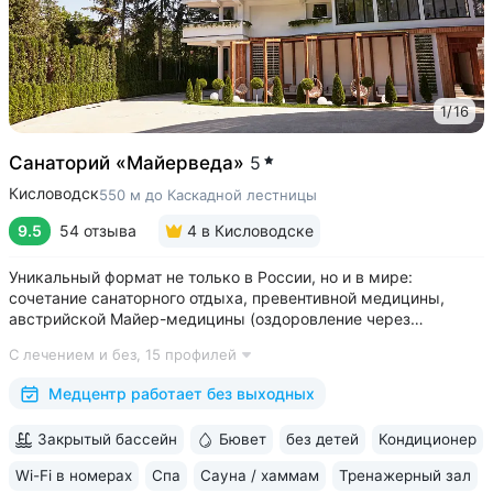
1
/
16
Санаторий «Майерведа»
5
Кисловодск
550 м до Каскадной лестницы
9.5
54 отзыва
4
в Кисловодске
Уникальный формат не только в России, но и в мире:
сочетание санаторного отдыха, превентивной медицины,
австрийской Майер-медицины (оздоровление через
восстановление ЖКТ), древнеиндийской Аюрведы •
С лечением и без,
15 профилей
Победитель международной премии The World Luxury Awards.
Премия «Вояж» за лучший велнес-проект...
Медцентр работает без выходных
Закрытый бассейн
Бювет
без детей
Кондиционер
Wi-Fi в номерах
Спа
Сауна / хаммам
Тренажерный зал