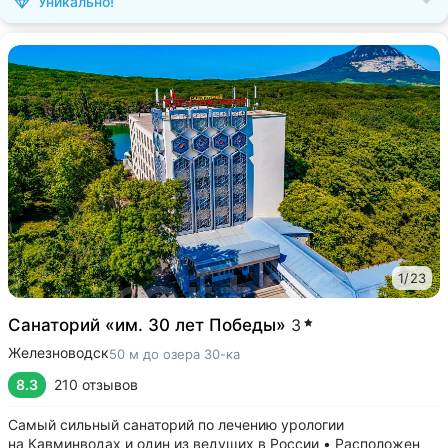
Уникально!
1
/
23
Санаторий «им. 30 лет Победы»
3
Железноводск
50 м до озера 30-ка
8.3
210 отзывов
Самый сильный санаторий по лечению урологии
на Кавминводах и один из ведущих в России • Расположен