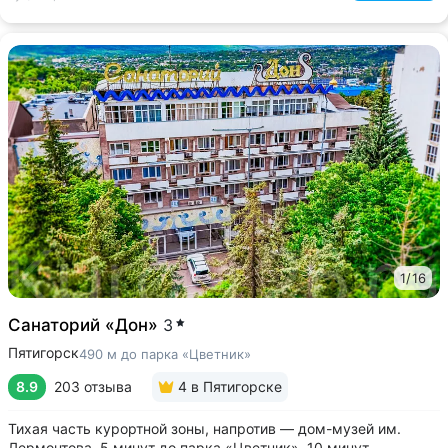
1
/
16
Санаторий «Дон»
3
Пятигорск
490 м до парка «Цветник»
8.9
203 отзыва
4
в Пятигорске
Тихая часть курортной зоны, напротив — дом-музей им.
Лермонтова. 5 минут до парка «Цветник», 10 минут