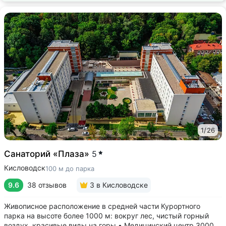
1
/
26
Санаторий «Плаза»
5
Кисловодск
100 м до парка
9.6
38 отзывов
3
в Кисловодске
Живописное расположение в средней части Курортного
парка на высоте более 1000 м: вокруг лес, чистый горный
воздух, красивые виды на горы • Медицинский центр 3000