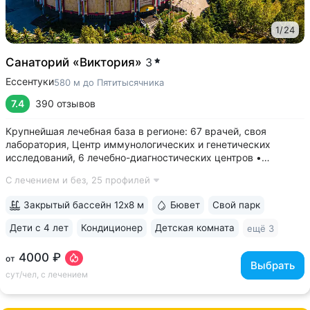
1
/
24
Санаторий «Виктория»
3
Ессентуки
580 м до Пятитысячника
7.4
390 отзывов
Крупнейшая лечебная база в регионе: 67 врачей, своя
лаборатория, Центр иммунологических и генетических
исследований, 6 лечебно-диагностических центров •
Расположен напротив Парка Победы в тихой части
С лечением и без,
25 профилей
Ессентуков. 18 минут прогулки до Грязелечебницы им.
Семашко и Курортного парка • На территории...
Закрытый бассейн 12х8 м
Бювет
Свой парк
Дети с 4 лет
Кондиционер
Детская комната
ещё 3
4000 ₽
от
Выбрать
сут/чел, с лечением