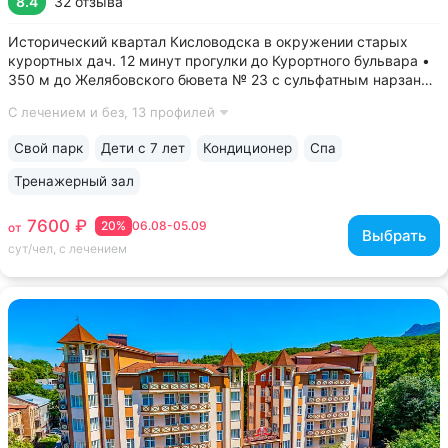
8.4
32 отзыва
Исторический квартал Кисловодска в окружении старых
курортных дач. 12 минут прогулки до Курортного бульвара •
350 м до Желябовского бювета № 23 с сульфатным нарзаном
• Камерный санаторий и спокойная атмосфера — всего 120
С лечением и без,
13 профилей
мест • Комфортные номера отельного типа. Есть номера
с уютными балконами...
Свой парк
Дети с 7 лет
Кондиционер
Спа
Тренажерный зал
7600 ₽
20%
06.08-05.09
от
Выбрать
сут/чел, с лечением