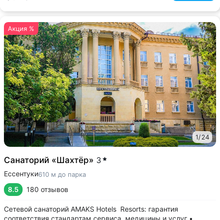
Акция %
1
/
24
Санаторий «Шахтёр»
3
Ессентуки
610 м до парка
8.5
180 отзывов
Сетевой санаторий AMAKS Hotels Resorts: гарантия
соответствия стандартам сервиса, медицины и услуг •