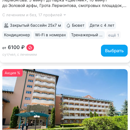
до Эоловой арфы, Грота Лермонтова, смотровых площадок,
канатной дороги • Два бювета углекисло-сероводородной
С лечением и без,
17 профилей
минеральной воды № 29. Воду этого источника можно
попробовать только в санатории...
Закрытый бассейн 25х7 м
Бювет
Дети с 4 лет
Кондиционер
Wi-Fi в номерах
Тренажерный зал
ещё 1
6100 ₽
от
Выбрать
сут/чел, с лечением
Акция %