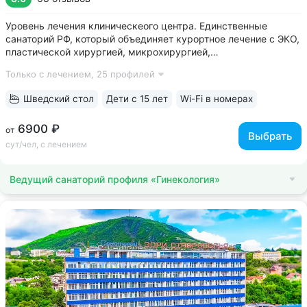
Уровень лечения клиническеого центра. Единственные
санаторий РФ, который объединяет курортное лечение с ЭКО,
пластической хирургией, микрохирургией,
кардиореабилитацией, офтальмологией, спа и косметологией
Только с лечением,
25 профилей
• Красивое историческое здание в 100 м от Нарзанной
галереи. Окна санатория выходят...
Шведский стол
Дети с 15 лет
Wi-Fi в номерах
6900 ₽
от
Выбрать
сут/чел, с лечением
Ведущий санаторий профиля «Гинекология»