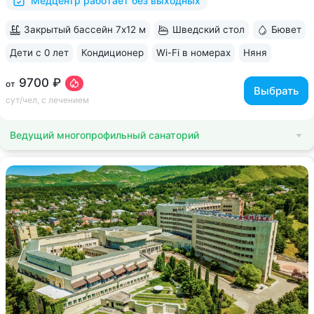
Медцентр работает без выходных
Закрытый бассейн 7х12 м
Шведский стол
Бювет
Дети с 0 лет
Кондиционер
Wi-Fi в номерах
Няня
ещё 6
9700 ₽
от
Выбрать
сут/чел, с лечением
Ведущий многопрофильный санаторий