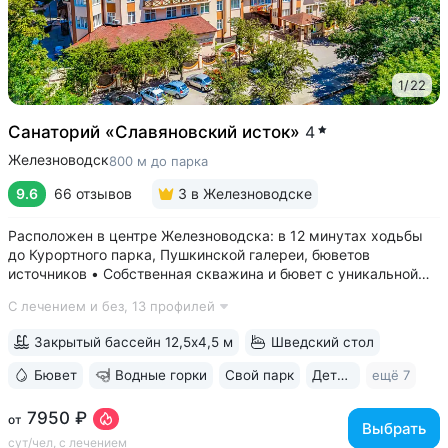
1
/
22
Санаторий «Славяновский исток»
4
Железноводск
800 м до парка
9.6
66 отзывов
3
в Железноводске
Расположен в центре Железноводска: в 12 минутах ходьбы
до Курортного парка, Пушкинской галереи, бюветов
источников • Собственная скважина и бювет с уникальной
минеральной водой № 61, которую можно попробовать
С лечением и без,
13 профилей
только здесь. Источник № 61 ессентукского типа показан для
лечения заболеваний...
Закрытый бассейн 12,5х4,5 м
Шведский стол
Бювет
Водные горки
Свой парк
Дети с 0 лет
ещё 7
7950 ₽
от
Выбрать
сут/чел, с лечением