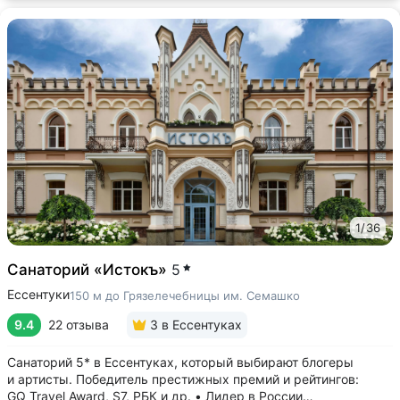
1
/
36
Санаторий «Истокъ»
5
Ессентуки
150 м до Грязелечебницы им. Семашко
9.4
22 отзыва
3
в Ессентуках
Санаторий 5* в Ессентуках, который выбирают блогеры
и артисты. Победитель престижных премий и рейтингов:
GQ Travel Award, S7, РБК и др. • Лидер в России