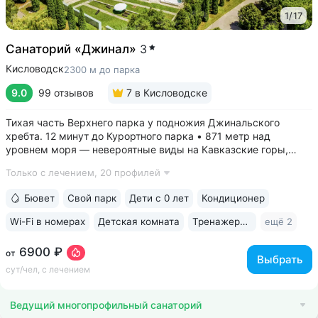
1
/
17
Санаторий «Джинал»
3
Кисловодск
2300 м до парка
9.0
99 отзывов
7
в Кисловодске
Тихая часть Верхнего парка у подножия Джинальского
хребта. 12 минут до Курортного парка • 871 метр над
уровнем моря ­— невероятные виды на Кавказские горы,
чистый воздух, тишина и уединение. На территории и рядом
Только с лечением,
20 профилей
расположены лучшие смотровые площадки Кисловодска •
Собственный бювет...
Бювет
Свой парк
Дети с 0 лет
Кондиционер
Wi-Fi в номерах
Детская комната
Тренажерный зал
ещё 2
6900 ₽
от
Выбрать
сут/чел, с лечением
Ведущий многопрофильный санаторий