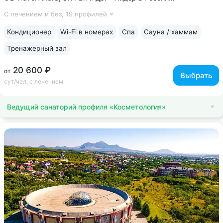
по аппаратной косметологии: массаж ICOONE, лечение
С лечением и без,
19 профилей
целлюлита и вен «Эндосфера», коррекция фигуры Tesla
Former, безинъекционная мезотерапия...
Кондиционер
Wi-Fi в номерах
Спа
Сауна / хаммам
Тренажерный зал
20 600 ₽
от
Выбрать
сут/чел, с лечением
Ведущий санаторий профиля «Косметология»