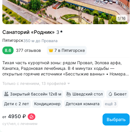
1
/
16
Санаторий «Родник»
3
Пятигорск
350 м до Провала
8.6
377 отзывов
7
в Пятигорске
Тихая часть курортной зоны: рядом Провал, Эолова арфа,
Канатка, Радоновая лечебница. В 4 минутах ходьбы —
открытые горячие источники «Бесстыжие ванны» • Номера
с видом на лес или панораму Пятигорска. В ясную погоду
Только с лечением,
13 профилей
виден Эльбрус и Кавказский хребет. Есть номера с балконом
• Основной корпус...
Закрытый бассейн 12х8 м
Шведский стол
Бювет
Дети с 2 лет
Кондиционер
Детская комната
ещё 3
4950 ₽
от
Выбрать
сут/чел, с лечением