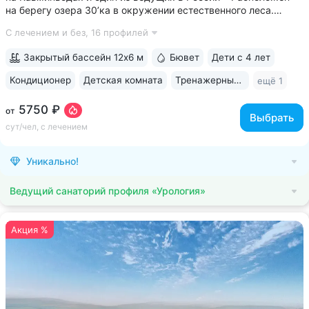
на берегу озера 30’ка в окружении естественного леса.
Озеро названо так именно из-за близости к санаторию •
С лечением и без,
16 профилей
Озеро 30’ка — одна из главных достопримечательностей
Железноводска: пирсы с местами для...
Закрытый бассейн 12х6 м
Бювет
Дети с 4 лет
Кондиционер
Детская комната
Тренажерный зал
ещё 1
5750 ₽
от
Выбрать
сут/чел, с лечением
Уникально!
Ведущий санаторий профиля «Урология»
Акция %