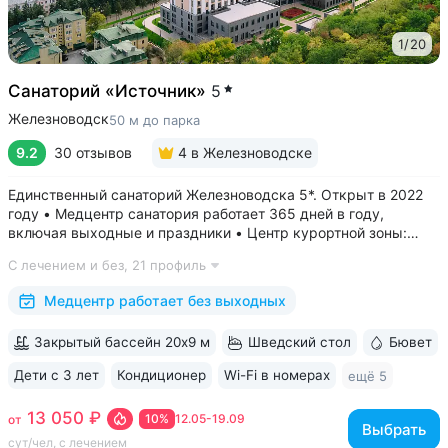
1
/
20
Санаторий «Источник»
5
Железноводск
50 м до парка
9.2
30 отзывов
4
в Железноводске
Единственный санаторий Железноводска 5*. Открыт в 2022
году • Медцентр санатория работает 365 дней в году,
включая выходные и праздники • Центр курортной зоны:
в шаговой доступности курортный парк, Пушкинская галерея,
С лечением и без,
21 профиль
бюветы «Славяновский» и «Смирновский»,
бальнеогрязелечебница, каскадная...
Медцентр работает без выходных
Закрытый бассейн 20х9 м
Шведский стол
Бювет
Дети с 3 лет
Кондиционер
Wi-Fi в номерах
ещё 5
13 050 ₽
10%
12.05-19.09
от
Выбрать
сут/чел, с лечением