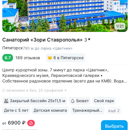
1
/
21
Санаторий «Зори Ставрополья»
3
Пятигорск
790 м до парка «Цветник»
8.7
189 отзывов
6
в Пятигорске
Центр курортной зоны. 7 минут до парка «Цветник»,
Краеведческого музея, Лермонтовской галереи •
Собственное радоновое отделение (всего два на КМВ). Вода
для радоновых ванн поступает напрямую из источника,
С лечением и без,
25 профилей
сохраняя все полезные свойства • Сероводородные ванны
с природным источником: минеральная...
Закрытый бассейн 25x11,5 м
Бювет
Свой парк
Дети с 5 лет
Детская комната
Тренажерный зал
ещё 2
6900 ₽
от
Выбрать
сут/чел, с лечением