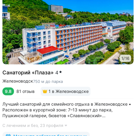
1
/
16
Санаторий «Плаза»
4
Железноводск
750 м до парка
9.8
81 отзыв
1
в Железноводске
Лучший санаторий для семейного отдыха в Железноводске •
Расположен в курортной зоне: 7–13 минут до парка,
Пушкинской галереи, бюветов «Славяновский»
и «Смирновский» • Собственный бювет с минеральной водой
С лечением и без,
23 профиля
«Славяновская» • Все в одном здании: не нужно выходить
на улицу, чтобы получить лечение,...