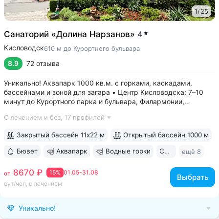
1
/
25
Санаторий «Долина Нарзанов»
4
Кисловодск
610 м до Курортного бульвара
8.9
72 отзыва
Уникально! Аквапарк 1000 кв.м. с горками, каскадами,
бассейнами и зоной для загара • Центр Кисловодска: 7–10
минут до Курортного парка и бульвара, Филармонии,
Нарзанной галереи • Бювет с минеральной водой двух
С лечением и без,
17 профилей
курортов: «Ессентуки-4» и «Славяновская» (Железноводск).
8–12 минут до бюветов...
Закрытый бассейн 11х22 м
Открытый бассейн 1000 м
Бювет
Аквапарк
Водные горки
Свой парк
ещё 8
8670 ₽
15%
01.05-31.08
от
Выбрать
сут/чел, с лечением
Уникально!