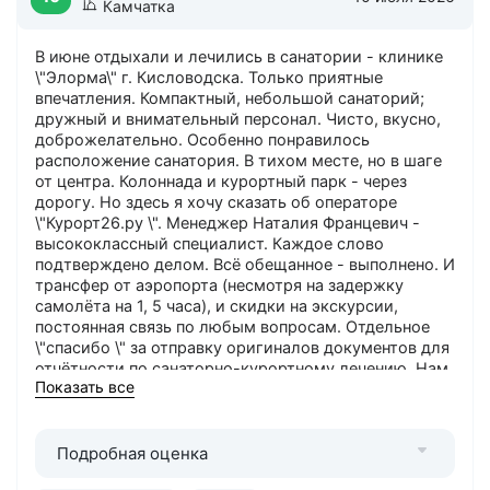
Камчатка
В июне отдыхали и лечились в санатории - клинике
\"Элорма\" г. Кисловодска. Только приятные
впечатления. Компактный, небольшой санаторий;
дружный и внимательный персонал. Чисто, вкусно,
доброжелательно. Особенно понравилось
расположение санатория. В тихом месте, но в шаге
от центра. Колоннада и курортный парк - через
дорогу. Но здесь я хочу сказать об операторе
\"Курорт26.ру \". Менеджер Наталия Францевич -
высококлассный специалист. Каждое слово
подтверждено делом. Всё обещанное - выполнено. И
трансфер от аэропорта (несмотря на задержку
самолёта на 1, 5 часа), и скидки на экскурсии,
постоянная связь по любым вопросам. Отдельное
\"спасибо \" за отправку оригиналов документов для
отчётности по санаторно-курортному лечению. Нам
Показать все
с Камчатки было боязно заказывать путёвку через
сайты. Но скажу, что \"Курорт26.ру\" - надёжный
оператор с отличными менеджерами. Рекомендую
всем! Успехов вам.
Подробная оценка