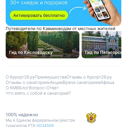
Путеводители по Кавминводам от местных жителей
Гид по Кисловодску
Гид по Пятигорску
О Курорт26.ру
Преимущества
Отзывы о Курорт26.ру
Отзывы о санаториях
Акции
Врачи санаториев
Афиша
О КМВ
Блог
Вопрос–Ответ
Что взять с собой в санаторий?
100% надежно
Мы в Едином федеральном реестре
турагентов РТА
0034559