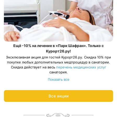
Ещё -10% на лечение в «Парк Шафран». Только с
Курорт26.ру!
Эксклюзивная акция для гостей Курорт26.ру. Скидка 10% при
покупке любых дополнительных медпроцедур в санатории.
Скидка действует на весь
перечень медицинских услуг
санатория.
Получайте максимум пользы от летнего отпуска. Прием врача,
Показать все
анализы, комплексное УЗИ, лекарственные капельницы,
карбокси- и озонотерапия, массаж, грязелечение и ванны,
соляная комната, физиопроцедуры = перезарядка и
Все акции
Процедуры должны быть оплачены и оказаны в период с 1
прекрасное самочувствие для новых побед.
июня по 30 августа 2026 года. Скидка не применяется к
процедурам, входящим в программу путёвки.
Ответим на вопросы и рассчитываем цену процедур по
акции:
8 800 700-15-77
.