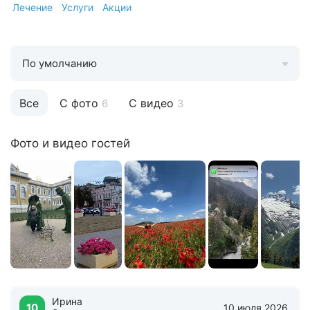
Лечение
Услуги
Акции
По умолчанию
Все
С фото
С видео
6
3
Фото и видео гостей
Ирина
10
10 июля 2026