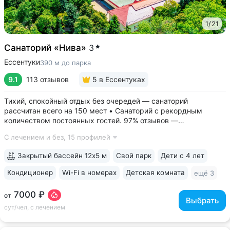
1
/
21
Санаторий «Нива»
3
Ессентуки
390 м до парка
9.1
113 отзывов
5
в Ессентуках
Тихий, спокойный отдых без очередей — санаторий
рассчитан всего на 150 мест • Санаторий с рекордным
количеством постоянных гостей. 97% отзывов —
положительные • 3 минуты до Курортного парка, 6–10 минут
С лечением и без,
15 профилей
до Грязелечебницы им. Семашко и бюветов минеральной
воды Ессентуки № 4,...
Закрытый бассейн 12х5 м
Свой парк
Дети с 4 лет
Кондиционер
Wi-Fi в номерах
Детская комната
ещё 3
7000 ₽
от
Выбрать
сут/чел, с лечением