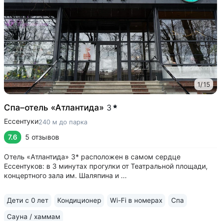
1
/
15
Спа–отель «Атлантида»
3
Ессентуки
240 м до парка
7.6
5 отзывов
Отель «Атлантида» 3* расположен в самом сердце
Ессентуков: в 3 минутах прогулки от Театральной площади,
концертного зала им. Шаляпина и ...
Дети с 0 лет
Кондиционер
Wi-Fi в номерах
Спа
Сауна / хаммам