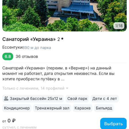
1
/
18
Санаторий «Украина»
2
Ессентуки
890 м до парка
6.8
36 отзывов
Санаторий «Украина» (переим. в «Вернер») на данный
момент не работает, дата открытия неизвестна. Если вы
хотите приобрести путёвку в ...
Только с лечением,
14 профилей
Закрытый бассейн 25х12 м
Свой парк
Дети с 4 лет
Кондиционер
Тренажерный зал
Караоке
Бильярд
0 ₽
от
Выбрать
сут/чел, с лечением