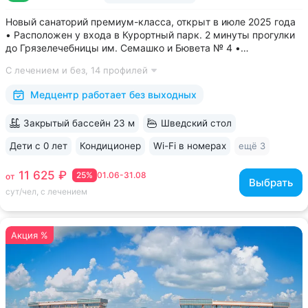
Новый санаторий премиум-класса, открыт в июле 2025 года
• Расположен у входа в Курортный парк. 2 минуты прогулки
до Грязелечебницы им. Семашко и Бювета № 4 •
Акватермальная зона: бассейн с водопадом, финская сауна.
С лечением и без,
14 профилей
Бесплатное посещение включено во все виды путёвок •
Трёхразовое питание...
Медцентр работает без выходных
Закрытый бассейн 23 м
Шведский стол
Дети с 0 лет
Кондиционер
Wi-Fi в номерах
ещё 3
11 625 ₽
25%
01.06-31.08
от
Выбрать
сут/чел, с лечением
Акция %