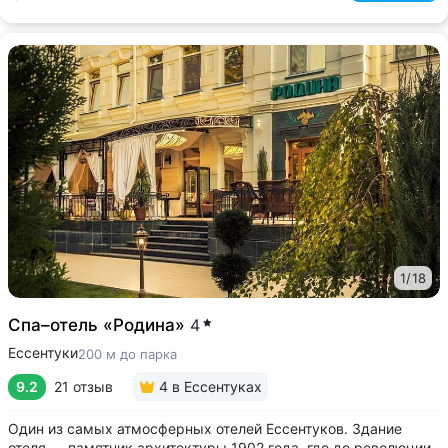
1
/
18
Спа–отель «Родина»
4
Ессентуки
200 м до парка
9.2
21 отзыв
4
в Ессентуках
Один из самых атмосферных отелей Ессентуков. Здание
отеля — памятник архитектуры 1902 года, где до революции