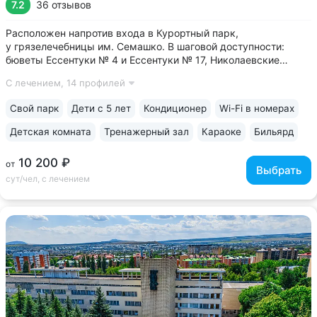
7.2
36 отзывов
Расположен напротив входа в Курортный парк,
у грязелечебницы им. Семашко. В шаговой доступности:
бюветы Ессентуки № 4 и Ессентуки № 17, Николаевские
ванны, концертный зал им. Шаляпина • Санаторий
С лечением,
14 профилей
администрации президента РФ — высокие стандарты
лечения и сервиса • Корпус № 2 — исторический...
Свой парк
Дети с 5 лет
Кондиционер
Wi-Fi в номерах
Детская комната
Тренажерный зал
Караоке
Бильярд
10 200 ₽
от
Выбрать
сут/чел, с лечением