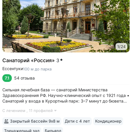
1
/
24
Санаторий «Россия»
3
Ессентуки
100 м до парка
7.1
54 отзыва
Сильная лечебная база — санаторий Министерства
Здравоохранения РФ. Научно-клинический опыт с 1921 года •
Санаторий у входа в Курортный парк: 3–7 минут до бювета
«Источник № 4», Николаевских ванн, Питьевой галереи
С лечением ,
11 профилей
источника № 17 • Победитель номинации «Лучшие
физиотерапевтические технологии»...
Закрытый бассейн 9х8 м
Дети с 4 лет
Кондиционер
Тренажерный зал
Бильярд