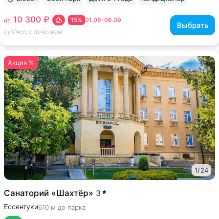
ещё 6
10 300 ₽
15%
01.06-06.09
от
Выбрать
сут/чел, с лечением
Акция %
1
/
24
Санаторий «Шахтёр»
3
Ессентуки
610 м до парка