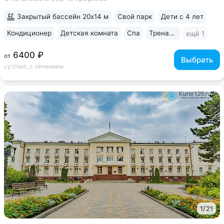
фонтанами, скульптурами, беседками и уличными
тренажёрами • Крытый бассейн...
Закрытый бассейн 20х14 м
Свой парк
Дети с 4 лет
Кондиционер
Детская комната
Спа
Тренажерный зал
ещё 1
6400 ₽
от
Выбрать
сут/чел, с лечением
1
/
21