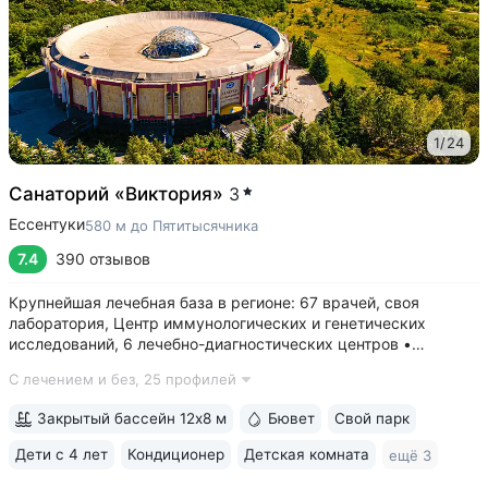
1
/
24
Санаторий «Виктория»
3
Ессентуки
580 м до Пятитысячника
7.4
390 отзывов
Крупнейшая лечебная база в регионе: 67 врачей, своя
лаборатория, Центр иммунологических и генетических
исследований, 6 лечебно-диагностических центров •
Расположен напротив Парка Победы в тихой части
С лечением и без,
25 профилей
Ессентуков. 18 минут прогулки до Грязелечебницы им.
Семашко и Курортного парка • На территории...
Закрытый бассейн 12х8 м
Бювет
Свой парк
Дети с 4 лет
Кондиционер
Детская комната
ещё 3