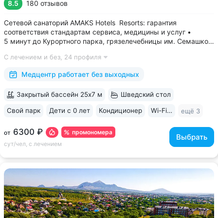
8.5
180 отзывов
Сетевой санаторий AMAKS Hotels Resorts: гарантия
соответствия стандартам сервиса, медицины и услуг •
5 минут до Курортного парка, грязелечебницы им. Семашко,
парка Победы • 3 минуты до бювета 4/33 с минеральной
С лечением и без,
24 профиля
водой Ессентуки № 4 и № 17 • Главный корпус
«Центральный» — историческое здание...
Медцентр работает без выходных
Закрытый бассейн 25х7 м
Шведский стол
Свой парк
Дети с 0 лет
Кондиционер
Wi-Fi в номерах
ещё 3
6300 ₽
промономера
от
Выбрать
сут/чел, с лечением