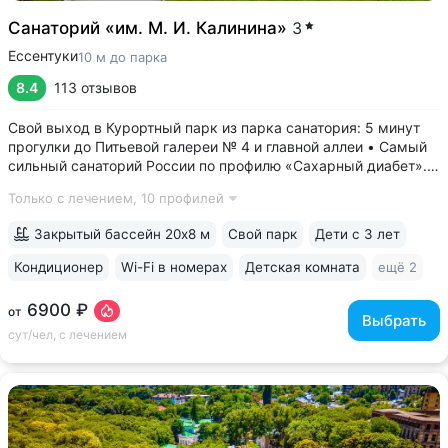
Санаторий «им. М. И. Калинина»
3
Ессентуки
10 м до парка
8.4
113 отзывов
Свой выход в Курортный парк из парка санатория: 5 минут
прогулки до Питьевой галереи № 4 и главной аллеи • Самый
сильный санаторий России по профилю «Сахарный диабет».
Ведут приём детский и взрослый врачи-эндокринологи.
Только с лечением,
10 профилей
На базе санатория работает «Всероссийский
реабилитационный центр для...
Закрытый бассейн 20х8 м
Свой парк
Дети с 3 лет
Кондиционер
Wi-Fi в номерах
Детская комната
ещё 2
6900 ₽
от
Выбрать
сут/чел, с лечением