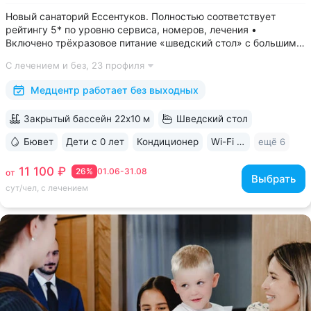
Новый санаторий Ессентуков. Полностью соответствует
рейтингу 5* по уровню сервиса, номеров, лечения •
Включено трёхразовое питание «шведский стол» с большим
выбором блюд. Один из лучших вариантов по питанию
С лечением и без,
23 профиля
в Ессентуках • Центр Курортной зоны: 3 минуты
до Курортного парка и Грязелечебницы им....
Медцентр работает без выходных
Закрытый бассейн 22х10 м
Шведский стол
Бювет
Дети с 0 лет
Кондиционер
Wi-Fi в номерах
ещё 6
11 100 ₽
26%
01.06-31.08
от
Выбрать
сут/чел, с лечением