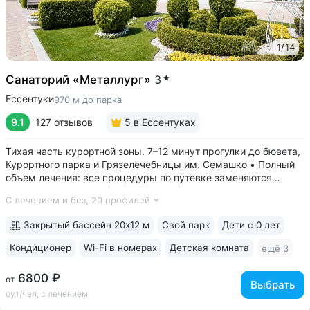
1
/
14
Санаторий «Металлург»
3
Ессентуки
970 м до парка
9.1
127 отзывов
5
в Ессентуках
Тихая часть курортной зоны. 7–12 минут прогулки до бювета,
Курортного парка и Грязелечебницы им. Семашко • Полный
объем лечения: все процедуры по путевке заменяются
на другие при наличии противопоказаний • В цену базовой
С лечением и без,
20 профилей
путевки включены дорогие процедуры: эндоскопические
исследования,...
Закрытый бассейн 20х12 м
Свой парк
Дети с 0 лет
Кондиционер
Wi-Fi в номерах
Детская комната
ещё 3
6800 ₽
от
Выбрать
сут/чел, с лечением