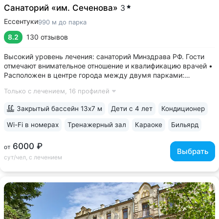
Санаторий «им. Сеченова»
3
Ессентуки
990 м до парка
8.2
130 отзывов
Высокий уровень лечения: санаторий Минздрава РФ. Гости
отмечают внимательное отношение и квалификацию врачей •
Расположен в центре города между двумя парками:
Курортным и Победы. 7–9 минут прогулки до бювета,
Только с лечением,
16 профилей
грязелечебницы им. Семашко, Курортного парка • Теплые
переходы между корпусами:...
Закрытый бассейн 13х7 м
Дети с 4 лет
Кондиционер
Wi-Fi в номерах
Тренажерный зал
Караоке
Бильярд
6000 ₽
от
Выбрать
сут/чел, с лечением