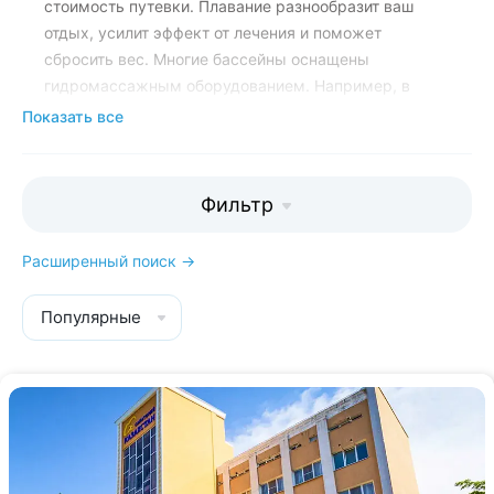
стоимость путевки. Плавание разнообразит ваш
отдых, усилит эффект от лечения и поможет
сбросить вес. Многие бассейны оснащены
гидромассажным оборудованием. Например, в
санаториях
«Источник»
и
«Металлург»
бассейны
Показать все
оснащены водопадом «Каскад», водным
аттракционом «Гейзер»; в санаториях
«Виктория»
и
«Украина»
есть каскадный душ. Открытый летний
Фильтр
бассейн есть в
«Жемчужине Кавказа»
.
Расширенный поиск →
Мы поможем выбрать санаторий с
бассейном в Ессентуках, который
Популярные
подойдёт вам по размеру и
оснащению
: 8 800 700-15-77
. Звонок и
консультация бесплатны.