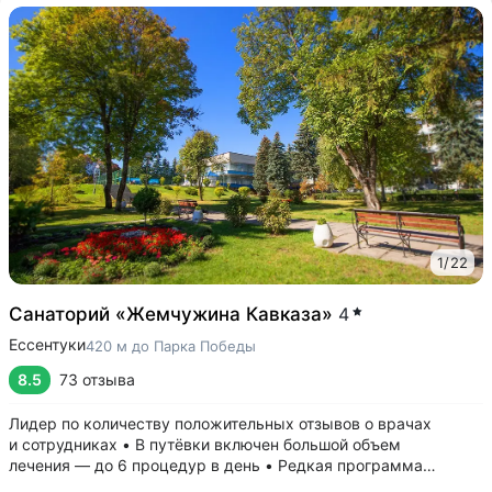
1
/
22
Санаторий «Жемчужина Кавказа»
4
Ессентуки
420 м до Парка Победы
8.5
73 отзыва
Лидер по количеству положительных отзывов о врачах
и сотрудниках • В путёвки включен большой объем
лечения — до 6 процедур в день • Редкая программа
«Снижение веса». Включает консультации врача-диетолога