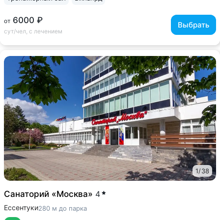
6000 ₽
от
Выбрать
сут/чел, с лечением
1
/
38
Санаторий «Москва»
4
Ессентуки
280 м до парка