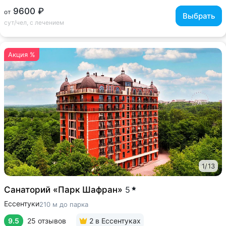
9600 ₽
от
Выбрать
сут/чел, с лечением
Акция %
1
/
13
Санаторий «Парк Шафран»
5
Ессентуки
210 м до парка
9.5
25 отзывов
2
в Ессентуках