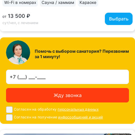
Wi-Fi в номерах
Сауна / хаммам
Караоке
13 500 ₽
от
Выбрать
сут/чел, с лечением
Помочь с выбором санатория? Перезвоним
за 1 минуту!
Жду звонка
Согласен на обработку
персональных данных
Согласен на получение
инфосообщений и акций