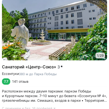
1
/
29
Санаторий «Центр-Союз»
3
Ессентуки
380 м до Парка Победы
7.7
141 отзыв
Расположен между двумя парками: парком Победы
и Курортным парком. 7–10 минут до бювета «Ессентуки № 4»,
грязелечебницы им. Семашко, входов в парки • Территория
санатория — парк 5 га с собственными терренкурами,
С лечением и без,
16 профилей