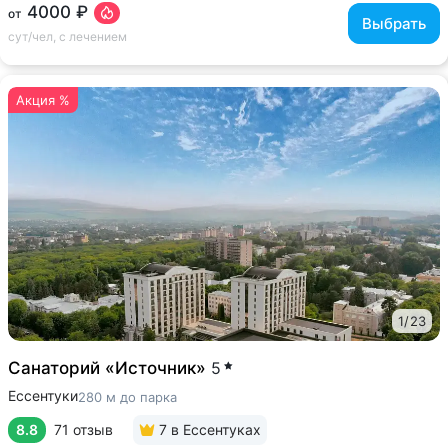
4000 ₽
от
Выбрать
сут/чел, с лечением
Акция %
1
/
23
Санаторий «Источник»
5
Ессентуки
280 м до парка
8.8
71 отзыв
7
в Ессентуках