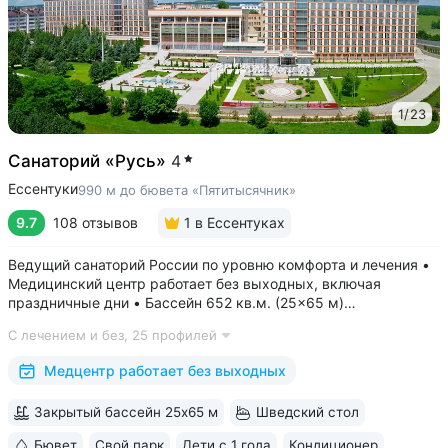
1
/
23
Санаторий «Русь»
4
Ессентуки
990 м до бювета «Пятитысячник»
9.7
108 отзывов
1
в Ессентуках
Ведущий санаторий России по уровню комфорта и лечения •
Медицинский центр работает без выходных, включая
праздничные дни • Бассейн 652 кв.м. (25×65 м)
с термотерапией, джакузи, каскадом и морской волной.
С лечением и без,
25 профилей
Глубина от 30 до 180 см, есть отдельная детская зона. Рядом
расположены закрытая терраса...
Медцентр работает без выходных
Закрытый бассейн 25х65 м
Шведский стол
Бювет
Свой парк
Дети с 1 года
Кондиционер