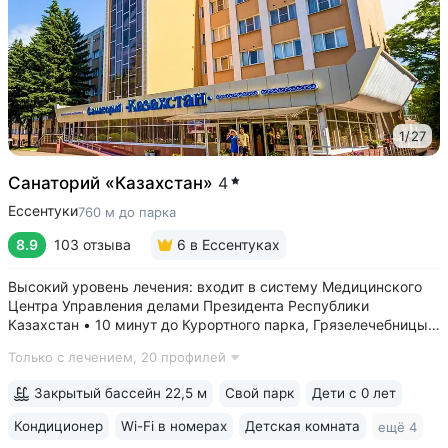
1
/
27
Санаторий «Казахстан»
4
Ессентуки
760 м до парка
8.9
103 отзыва
6
в Ессентуках
Высокий уровень лечения: входит в систему Медицинского
Центра Управления делами Президента Республики
Казахстан • 10 минут до Курортного парка, Грязелечебницы
им. Семашко, бювета источников «Ессентуки 4»
Только с лечением,
20 профилей
и «Ессентуки-Новая» • Санаторий с восточным колоритом
в интерьерах. Во всех номерах...
Закрытый бассейн 22,5 м
Свой парк
Дети с 0 лет
Кондиционер
Wi-Fi в номерах
Детская комната
ещё 4