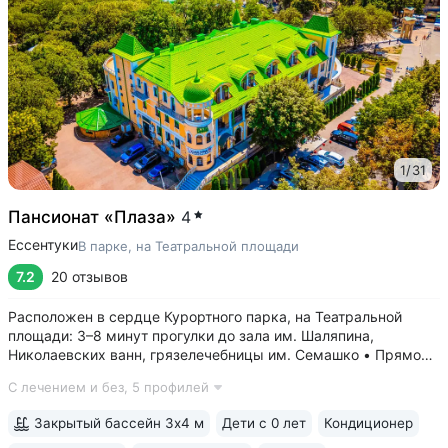
1
/
31
Пансионат «Плаза»
4
Ессентуки
В парке, на Театральной площади
7.2
20 отзывов
Расположен в сердце Курортного парка, на Театральной
площади: 3–8 минут прогулки до зала им. Шаляпина,
Николаевских ванн, грязелечебницы им. Семашко • Прямой
выход к Галереи источника № 17, до бювета «Источник
С лечением и без,
5 профилей
№ 4» — 5 минут прогулки • Всего 27 номеров — спокойно,
нет очереди на процедуры,...
Закрытый бассейн 3х4 м
Дети с 0 лет
Кондиционер