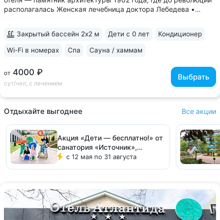
располагалась Женская лечебница доктора Лебедева •
Расположен в историческом квартале, напротив входа
в Курортный парк • Включен завтрак «меню-заказ»
Закрытый бассейн 2х2 м
Дети с 0 лет
Кондиционер
в ресторане отеля и приятные вкусные...
Wi-Fi в номерах
Спа
Сауна / хаммам
4000 ₽
от
Выбрать
сут/чел, с лечением
Отдыхайте выгоднее
Все акции
Акция «Дети — бесплатно!» от
санатория «Источник»,
Железноводск
с 12 мая по 31 августа