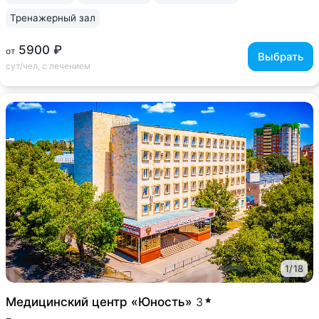
Тренажерный зал
5900 ₽
от
Выбрать
сут/чел, с лечением
1
/
18
Медицинский центр «Юность»
3