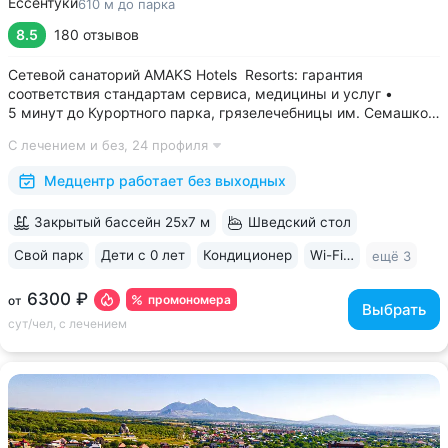
Ессентуки
610 м до парка
8.5
180 отзывов
Сетевой санаторий AMAKS Hotels Resorts: гарантия
соответствия стандартам сервиса, медицины и услуг •
5 минут до Курортного парка, грязелечебницы им. Семашко,
парка Победы • 3 минуты до бювета 4/33 с минеральной
С лечением и без,
24 профиля
водой Ессентуки № 4 и № 17 • Главный корпус
«Центральный» — историческое здание...
Медцентр работает без выходных
Закрытый бассейн 25х7 м
Шведский стол
Свой парк
Дети с 0 лет
Кондиционер
Wi-Fi в номерах
ещё 3
6300 ₽
промономера
от
Выбрать
сут/чел, с лечением