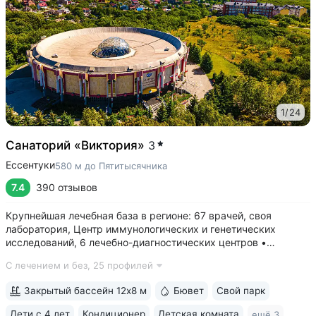
1
/
24
Санаторий «Виктория»
3
Ессентуки
580 м до Пятитысячника
7.4
390 отзывов
Крупнейшая лечебная база в регионе: 67 врачей, своя
лаборатория, Центр иммунологических и генетических
исследований, 6 лечебно-диагностических центров •
Расположен напротив Парка Победы в тихой части
С лечением и без,
25 профилей
Ессентуков. 18 минут прогулки до Грязелечебницы им.
Семашко и Курортного парка • На территории...
Закрытый бассейн 12х8 м
Бювет
Свой парк
Дети с 4 лет
Кондиционер
Детская комната
ещё 3