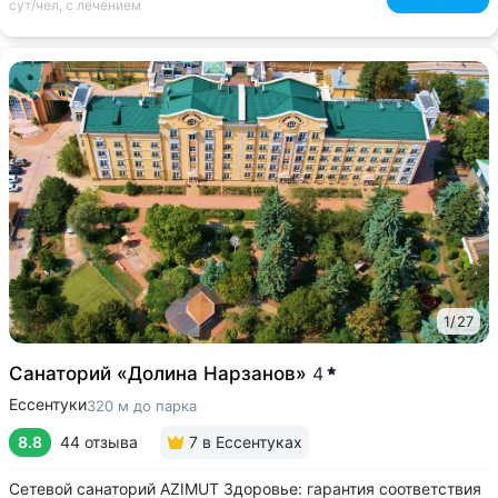
сут/чел, с лечением
1
/
27
Санаторий «Долина Нарзанов»
4
Ессентуки
320 м до парка
8.8
44 отзыва
7
в Ессентуках
Сетевой санаторий AZIMUT Здоровье: гарантия соответствия