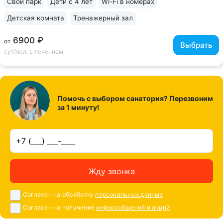
Свой парк
Дети с 4 лет
Wi-Fi в номерах
Детская комната
Тренажерный зал
6900 ₽
от
Выбрать
сут/чел, с лечением
Помочь с выбором санатория? Перезвоним
за 1 минуту!
Жду звонка
Согласен на обработку
персональных данных
Согласен на получение
инфосообщений и акций