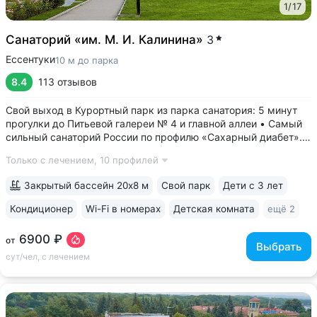
1
/
17
Санаторий «им. М. И. Калинина»
3
Ессентуки
10 м до парка
8.4
113 отзывов
Свой выход в Курортный парк из парка санатория: 5 минут
прогулки до Питьевой галереи № 4 и главной аллеи • Самый
сильный санаторий России по профилю «Сахарный диабет».
Ведут приём детский и взрослый врачи-эндокринологи.
Только с лечением,
10 профилей
На базе санатория работает «Всероссийский
реабилитационный центр для...
Закрытый бассейн 20х8 м
Свой парк
Дети с 3 лет
Кондиционер
Wi-Fi в номерах
Детская комната
ещё 2
6900 ₽
от
Выбрать
сут/чел, с лечением