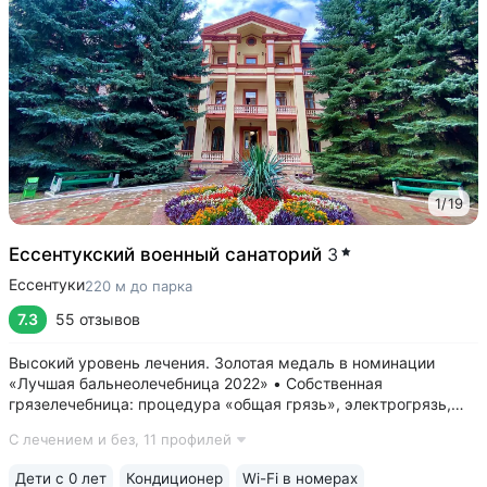
1
/
19
Ессентукский военный санаторий
3
Ессентуки
220 м до парка
7.3
55 отзывов
Высокий уровень лечения. Золотая медаль в номинации
«Лучшая бальнеолечебница 2022» • Собственная
грязелечебница: процедура «общая грязь», электрогрязь,
грязевые аппликации, тампоны • Единственный санаторий
С лечением и без,
11 профилей
Кавминвод, где есть лечебные барокамеры двух видов —
гипербарическая и нормоксическая •...
Дети с 0 лет
Кондиционер
Wi-Fi в номерах