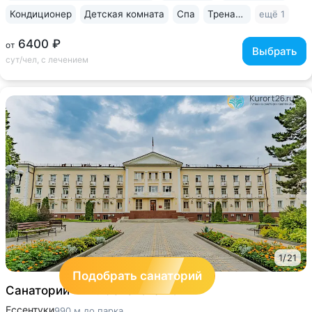
Кондиционер
Детская комната
Спа
Тренажерный зал
ещё 1
6400 ₽
от
Выбрать
сут/чел, с лечением
1
/
21
Подобрать санаторий
Санаторий «им. Сеченова»
3
Ессентуки
990 м до парка