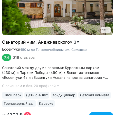
1
/
33
Санаторий «им. Анджиевского»
3
Ессентуки
450 м до Грязелечебницы им. Семашко
7.4
219 отзывов
Санаторий между двумя парками: Курортным парком
(430 м) и Парком Победы (490 м) • Бювет источников
«Ессентуки 4» и «Ессентуки Новая» напротив санатория •
Один из старейших санаториев курорта, работает с 1930 года
С лечением и без,
20 профилей
• Включено трёхразовое питание «меню—заказ». 7 видов
диет. 90% отзывов гостей...
Свой парк
Дети с 4 лет
Кондиционер
Детская комната
Тренажерный зал
Караоке
4300 ₽