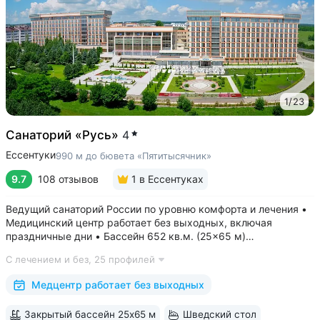
1
/
23
Санаторий «Русь»
4
Ессентуки
990 м до бювета «Пятитысячник»
9.7
108 отзывов
1
в Ессентуках
Ведущий санаторий России по уровню комфорта и лечения •
Медицинский центр работает без выходных, включая
праздничные дни • Бассейн 652 кв.м. (25×65 м)
с термотерапией, джакузи, каскадом и морской волной.
С лечением и без,
25 профилей
Глубина от 30 до 180 см, есть отдельная детская зона. Рядом
расположены закрытая терраса...
Медцентр работает без выходных
Закрытый бассейн 25х65 м
Шведский стол