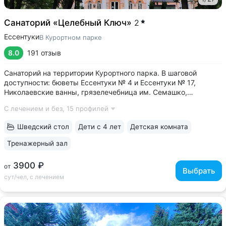
Санаторий «Целебный Ключ»
2
Ессентуки
В Курортном парке
8.0
191 отзыв
Санаторий на территории Курортного парка. В шаговой
доступности: бюветы Ессентуки № 4 и Ессентуки № 17,
Николаевские ванны, грязелечебница им. Семашко,
концертный зал им. Шаляпина • Бюджетные цены за счет
С лечением и без,
15 профилей
номеров с базовым комфортом. Хороший выбор, если
в приоритете качественное лечение,...
Шведский стол
Дети с 4 лет
Детская комната
Тренажерный зал
3900 ₽
от
Выбрать
сут/чел, с лечением