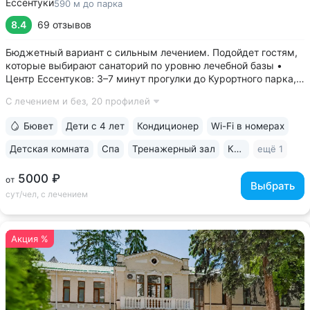
Ессентуки
590 м до парка
8.4
69 отзывов
Бюджетный вариант с сильным лечением. Подойдет гостям,
которые выбирают санаторий по уровню лечебной базы •
Центр Ессентуков: 3–7 минут прогулки до Курортного парка,
концертного зала им. Шаляпина, галереи Источника № 17, ж/д
С лечением и без,
20 профилей
вокзала • Более 60 лет экспертизы в реабилитации
и санаторно-курортном...
Бювет
Дети с 4 лет
Кондиционер
Wi-Fi в номерах
Детская комната
Спа
Тренажерный зал
Караоке
ещё 1
5000 ₽
от
Выбрать
сут/чел, с лечением
Акция %