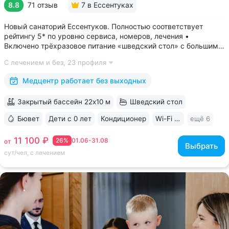
8.8
71 отзыв
7
в Ессентуках
Новый санаторий Ессентуков. Полностью соответствует
рейтингу 5* по уровню сервиса, номеров, лечения •
Включено трёхразовое питание «шведский стол» с большим
выбором блюд. Один из лучших вариантов по питанию
С лечением и без,
23 профиля
в Ессентуках • Центр Курортной зоны: 3 минуты
до Курортного парка и Грязелечебницы им....
Медцентр работает без выходных
Закрытый бассейн 22х10 м
Шведский стол
Бювет
Дети с 0 лет
Кондиционер
Wi-Fi в номерах
ещё 6
11 100 ₽
26%
01.06-31.08
от
Выбрать
сут/чел, с лечением