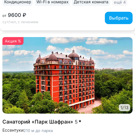
Кондиционер
Wi-Fi в номерах
Детская комната
ещё 4
9600 ₽
от
Выбрать
сут/чел, с лечением
Акция %
1
/
13
Санаторий «Парк Шафран»
5
Ессентуки
210 м до парка