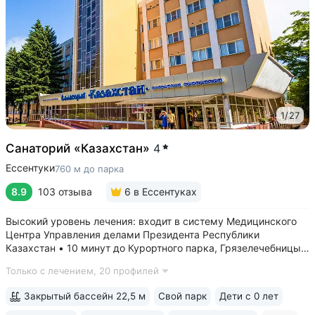
1
/
27
Санаторий «Казахстан»
4
Ессентуки
760 м до парка
8.9
103 отзыва
6
в Ессентуках
Высокий уровень лечения: входит в систему Медицинского
Центра Управления делами Президента Республики
Казахстан • 10 минут до Курортного парка, Грязелечебницы
им. Семашко, бювета источников «Ессентуки 4»
Только с лечением,
20 профилей
и «Ессентуки-Новая» • Санаторий с восточным колоритом
в интерьерах. Во всех номерах...
Закрытый бассейн 22,5 м
Свой парк
Дети с 0 лет