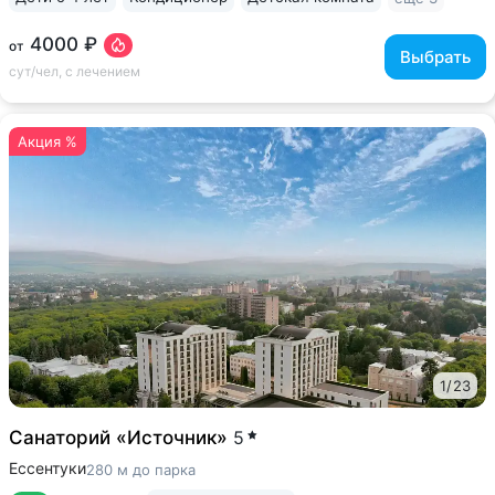
4000 ₽
от
Выбрать
сут/чел, с лечением
Акция %
1
/
23
Санаторий «Источник»
5
Ессентуки
280 м до парка