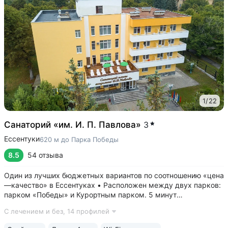
1
/
22
Санаторий «им. И. П. Павлова»
3
Ессентуки
620 м до Парка Победы
8.5
54 отзыва
Один из лучших бюджетных вариантов по соотношению «цена
—качество» в Ессентуках • Расположен между двух парков:
парком «Победы» и Курортным парком. 5 минут
до грязелечебницы им. Семашко и галереи источника 4/33 с
С лечением и без,
14 профилей
минеральной водой «Ессентуки № 4, «Ессентуки—Новая» •
Камерный санаторий...