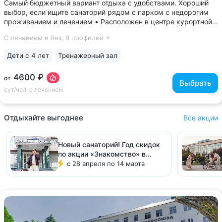
Самый бюджетный вариант отдыха с удобствами. Хороший
выбор, если ищите санаторий рядом с парком с недорогим
проживанием и лечением • Расположен в центре курортной
зоны, между двумя парками — Курортным парком (400 м)
С лечением и без,
9 профилей
и Парком Победы (480 м). В 3-х минутах прогулки находится
бювет «Источник № 4»...
Дети с 4 лет
Тренажерный зал
4600 ₽
от
Выбрать
сут/чел, с лечением
Отдыхайте выгоднее
Все акции
Новый санаторий! Год скидок
по акции «Знакомство» в
санатории «Ленинские скалы»
с 28 апреля по 14 марта
Пятигорск