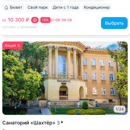
Бювет
Свой парк
Дети с 1 года
Кондиционер
ещё 6
10 300 ₽
15%
01.06-06.09
от
Выбрать
сут/чел, с лечением
Акция %
1
/
24
Санаторий «Шахтёр»
3