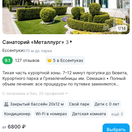
1
/
14
Санаторий «Металлург»
3
Ессентуки
970 м до парка
9.1
127 отзывов
5
в Ессентуках
Тихая часть курортной зоны. 7–12 минут прогулки до бювета,
Курортного парка и Грязелечебницы им. Семашко • Полный
объем лечения: все процедуры по путевке заменяются
на другие при наличии противопоказаний • В цену базовой
С лечением и без,
20 профилей
путевки включены дорогие процедуры: эндоскопические
исследования,...
Закрытый бассейн 20х12 м
Свой парк
Дети с 0 лет
Кондиционер
Wi-Fi в номерах
Детская комната
ещё 3
6800 ₽
от
Выбрать