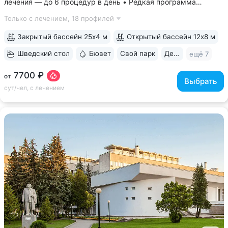
лечения — до 6 процедур в день • Редкая программа
«Снижение веса». Включает консультации врача-диетолога
Только с лечением,
18 профилей
и эндокринолога, комплекс анализов и УЗИ, процедуры,
направленные на коррекцию фигуры...
Закрытый бассейн 25х4 м
Открытый бассейн 12х8 м
Шведский стол
Бювет
Свой парк
Дети с 0 лет
ещё 7
7700 ₽
от
Выбрать
сут/чел, с лечением