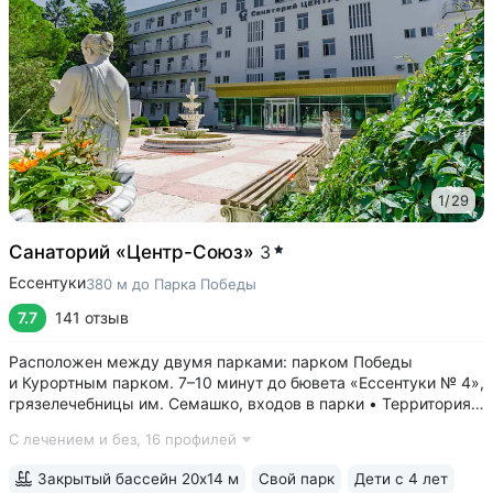
1
/
29
Санаторий «Центр-Союз»
3
Ессентуки
380 м до Парка Победы
7.7
141 отзыв
Расположен между двумя парками: парком Победы
и Курортным парком. 7–10 минут до бювета «Ессентуки № 4»,
грязелечебницы им. Семашко, входов в парки • Территория
санатория — парк 5 га с собственными терренкурами,
С лечением и без,
16 профилей
фонтанами, скульптурами, беседками и уличными
тренажёрами • Крытый бассейн...
Закрытый бассейн 20х14 м
Свой парк
Дети с 4 лет