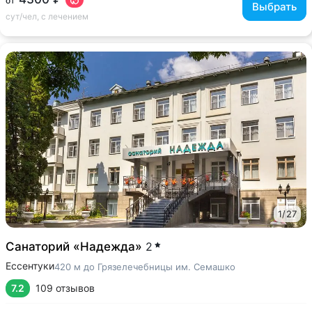
от
Выбрать
сут/чел, с лечением
1
/
27
Санаторий «Надежда»
2
Ессентуки
420 м до Грязелечебницы им. Семашко
7.2
109 отзывов