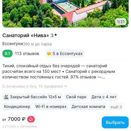
1
/
21
Санаторий «Нива»
3
Ессентуки
390 м до парка
9.1
113 отзывов
5
в Ессентуках
Тихий, спокойный отдых без очередей — санаторий
рассчитан всего на 150 мест • Санаторий с рекордным
количеством постоянных гостей. 97% отзывов —
положительные • 3 минуты до Курортного парка, 6–10 минут
С лечением и без,
15 профилей
до Грязелечебницы им. Семашко и бюветов минеральной
воды Ессентуки № 4,...
Закрытый бассейн 12х5 м
Свой парк
Дети с 4 лет
Кондиционер
Wi-Fi в номерах
Детская комната
ещё 3
7000 ₽
от
Выбрать
сут/чел, с лечением