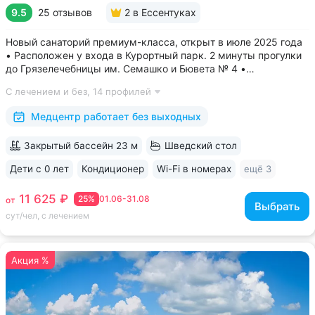
9.5
25 отзывов
2
в Ессентуках
Новый санаторий премиум-класса, открыт в июле 2025 года
• Расположен у входа в Курортный парк. 2 минуты прогулки
до Грязелечебницы им. Семашко и Бювета № 4 •
Акватермальная зона: бассейн с водопадом, финская сауна.
С лечением и без,
14 профилей
Бесплатное посещение включено во все виды путёвок •
Трёхразовое питание...
Медцентр работает без выходных
Закрытый бассейн 23 м
Шведский стол
Дети с 0 лет
Кондиционер
Wi-Fi в номерах
ещё 3
11 625 ₽
25%
01.06-31.08
от
Выбрать
сут/чел, с лечением
Акция %