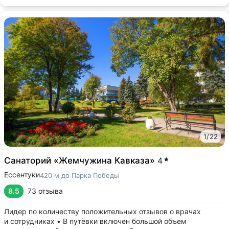
1
/
22
Санаторий «Жемчужина Кавказа»
4
Ессентуки
420 м до Парка Победы
8.5
73 отзыва
Лидер по количеству положительных отзывов о врачах
и сотрудниках • В путёвки включен большой объем