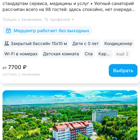
стандартам сервиса, медицины и услуг • Уютный санаторий
рассчитан всего на 98 гостей: здесь спокойно, нет очередей,
врачи уделяют максимум внимания каждому гостю •
Только с лечением,
12 профилей
Медицинский центр работает без выходных с 8:00 до 18:00 •
Расположен...
Медцентр работает без выходных
Закрытый бассейн 15х10 м
Дети с 0 лет
Кондиционер
Wi-Fi в номерах
Детская комната
Спа
Караоке
ещё 2
7700 ₽
от
Выбрать
сут/чел, с лечением