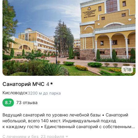
1
/
18
Санаторий МЧС
4
Кисловодск
3200 м до парка
8.7
73 отзыва
Ведущий санаторий по уровню лечебной базы • Санаторий
небольшой, всего 140 мест. Индивидуальный подход
к каждому гостю • Единственный санаторий c собственными
аппаратами КТ, МРТ, рентгена • Уникальный тренажерный
С лечением и без,
23 профиля