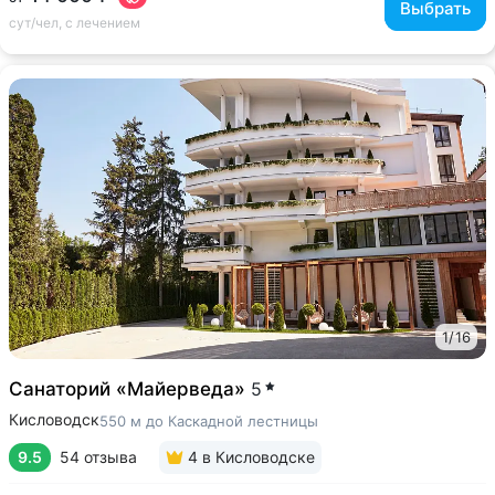
Выбрать
сут/чел, с лечением
1
/
16
Санаторий «Майерведа»
5
Кисловодск
550 м до Каскадной лестницы
9.5
54 отзыва
4
в Кисловодске