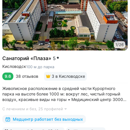
1
/
26
Санаторий «Плаза»
5
Кисловодск
100 м до парка
9.6
38 отзывов
3
в Кисловодске
Живописное расположение в средней части Курортного
парка на высоте более 1000 м: вокруг лес, чистый горный
воздух, красивые виды на горы • Медицинский центр 3000
кв.м. В штате 43 врача и 220 медспециалистов высокой
С лечением и без,
25 профилей
квалификации • Более 1000 видов диагностики и ДНК-
исследований. Есть диагностика...
Медцентр работает без выходных