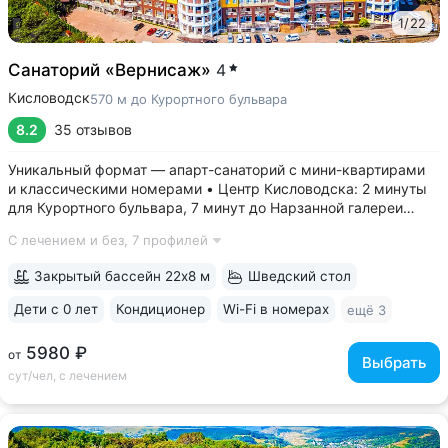
1
/
22
Санаторий «Вернисаж»
4
Кисловодск
570 м до Курортного бульвара
8.2
35 отзывов
Уникальный формат — апарт-санаторий с мини-квартирами
и классическими номерами • Центр Кисловодска: 2 минуты
для Курортного бульвара, 7 минут до Нарзанной галереи
и входа в Курортный парк. Рядом расположен Центральный
С лечением и без,
7 профилей
рынок, где можно купить вкусные фрукты, мед, сыры,
специи • Комфортные номера...
Закрытый бассейн 22х8 м
Шведский стол
Дети с 0 лет
Кондиционер
Wi-Fi в номерах
ещё 3
5980 ₽
от
Выбрать
сут/чел, с лечением