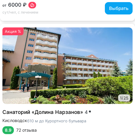
6000 ₽
от
Выбрать
сут/чел, с лечением
Акция %
1
/
25
Санаторий «Долина Нарзанов»
4
Кисловодск
610 м до Курортного бульвара
8.9
72 отзыва