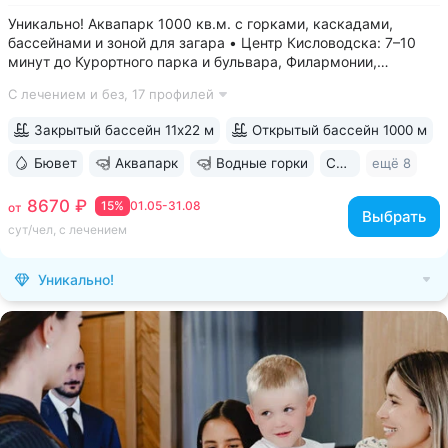
Уникально! Аквапарк 1000 кв.м. с горками, каскадами,
бассейнами и зоной для загара • Центр Кисловодска: 7–10
минут до Курортного парка и бульвара, Филармонии,
Нарзанной галереи • Бювет с минеральной водой двух
С лечением и без,
17 профилей
курортов: «Ессентуки-4» и «Славяновская» (Железноводск).
8–12 минут до бюветов...
Закрытый бассейн 11х22 м
Открытый бассейн 1000 м
Бювет
Аквапарк
Водные горки
Свой парк
ещё 8
8670 ₽
15%
01.05-31.08
от
Выбрать
сут/чел, с лечением
Уникально!