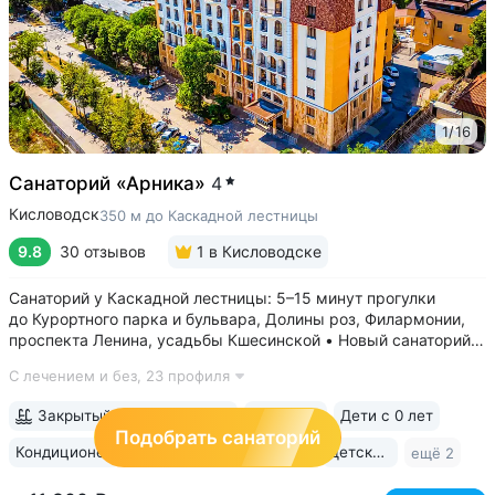
1
/
16
Санаторий «Арника»
4
Кисловодск
350 м до Каскадной лестницы
9.8
30 отзывов
1
в Кисловодске
Санаторий у Каскадной лестницы: 5–15 минут прогулки
до Курортного парка и бульвара, Долины роз, Филармонии,
проспекта Ленина, усадьбы Кшесинской • Новый санаторий,
открыт в 2018 году. 95% отзывов о санатории
С лечением и без,
23 профиля
положительные. Многие гости отмечают, что санаторий
превзошёл ожидания по уровню...
Закрытый бассейн 14х6 м
Бювет
Дети с 0 лет
Подобрать санаторий
Кондиционер
Wi-Fi в номерах
Няня
Детская комната
ещё 2