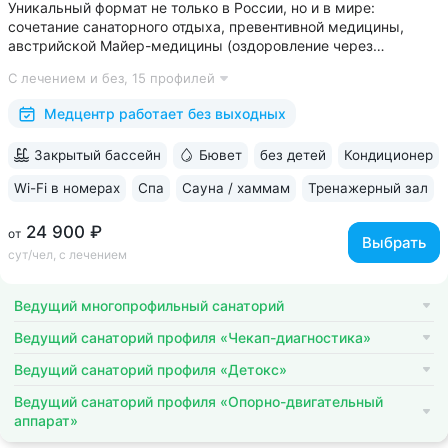
Уникальный формат не только в России, но и в мире:
сочетание санаторного отдыха, превентивной медицины,
австрийской Майер-медицины (оздоровление через
восстановление ЖКТ), древнеиндийской Аюрведы •
С лечением и без,
15 профилей
Победитель международной премии The World Luxury Awards.
Премия «Вояж» за лучший велнес-проект...
Медцентр работает без выходных
Закрытый бассейн
Бювет
без детей
Кондиционер
Wi-Fi в номерах
Спа
Сауна / хаммам
Тренажерный зал
24 900 ₽
от
Выбрать
сут/чел, с лечением
Ведущий многопрофильный санаторий
Ведущий санаторий профиля «Чекап-диагностика»
Ведущий санаторий профиля «Детокс»
Ведущий санаторий профиля «Опорно-двигательный
аппарат»