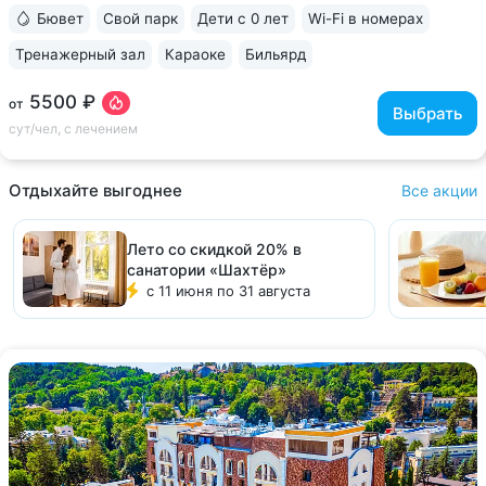
номеров верхних этажей...
Бювет
Свой парк
Дети с 0 лет
Wi-Fi в номерах
Тренажерный зал
Караоке
Бильярд
5500 ₽
от
Выбрать
сут/чел, с лечением
Отдыхайте выгоднее
Все акции
Лето со скидкой 20% в
санатории «Шахтёр»
с 11 июня по 31 августа