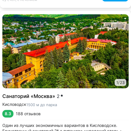
1
/
23
Санаторий «Москва»
2
Кисловодск
1500 м до парка
8.3
188 отзывов
Один из лучших экономичных вариантов в Кисловодске.
Единственный санаторий 2* с питанием «шведский стол» •