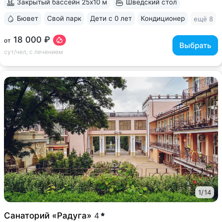
Закрытый бассейн 25x10 м
Шведский стол
Бювет
Свой парк
Дети с 0 лет
Кондиционер
ещё 8
18 000 ₽
от
Выбрать
сут/чел, с лечением
1
/
14
Санаторий «Радуга»
4