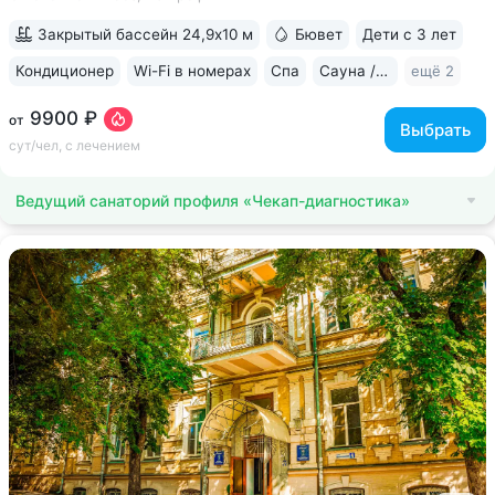
комплекс CON-TREX (Германия) для диагностики
и реабилитации опорно-двигательного...
Закрытый бассейн 24,9х10 м
Бювет
Дети с 3 лет
Кондиционер
Wi-Fi в номерах
Спа
Сауна / хаммам
ещё 2
9900 ₽
от
Выбрать
сут/чел, с лечением
Ведущий санаторий профиля «Чекап-диагностика»