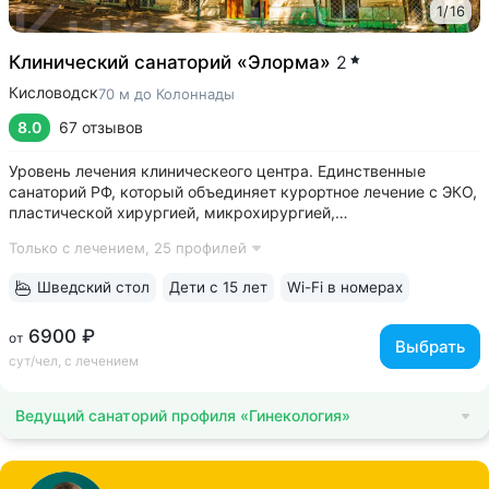
1
/
16
Клинический санаторий «Элорма»
2
Кисловодск
70 м до Колоннады
8.0
67 отзывов
Уровень лечения клиническеого центра. Единственные
санаторий РФ, который объединяет курортное лечение с ЭКО,
пластической хирургией, микрохирургией,
кардиореабилитацией, офтальмологией, спа и косметологией
Только с лечением,
25 профилей
• Красивое историческое здание в 100 м от Нарзанной
галереи. Окна санатория выходят...
Шведский стол
Дети с 15 лет
Wi-Fi в номерах
6900 ₽
от
Выбрать
сут/чел, с лечением
Ведущий санаторий профиля «Гинекология»