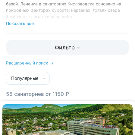
базой. Лечение в санаториях Кисловодска основано на
природных факторах курорта: нарзанах, грязях озера
Тамбукан, климате и ландшафте.
Показать все
Кисловодский парк —
самый большой курортный парк
Европы
. Большинство санаториев расположены на
территории парка или у его входов. Уникальный ландшафт
парка формирует сеть лечебных терренкуров, а хвойные
Фильтр
растения насыщаются воздух фитоциндами—
«природные антибиотиками» с мощным антимикробным
Расширенный поиск →
действием.
«Курорт26.ру» —
самая большая база отзывов о
Популярные
санаториях Кисловодска
. На сайте представлен
объективный рейтинг, основанный на реальных отзывах
55 санаториев от 1150 ₽
гостей и экспертом мнение курортологов.