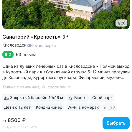
1
/
26
Санаторий «Крепость»
3
Кисловодск
390 м до парка
8.2
63 отзыва
Одна из лучших лечебных баз в Кисловодске • Прямой выход
в Курортный парк к «Стеклянной струе»: 5–12 минут прогулки
до Колоннады, Курортного бульвара, Филармонии, музея-
усадьбы Ярошенко • Бювет с минеральной водой двух
Только с лечением,
20 профилей
курортов: «Ессентуки-4» и «Славяновская» (Железноводск).
7 минут прогулки...
Закрытый бассейн 10х16 м
Бювет
Свой парк
Дети с 12 лет
Кондиционер
Wi-Fi в номерах
ещё 3
8500 ₽
от
Выбрать
сут/чел, с лечением