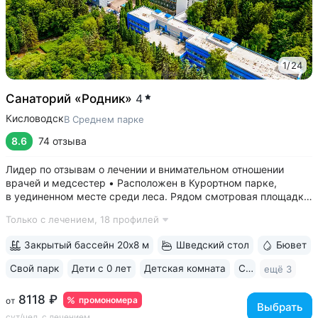
1
/
24
Санаторий «Родник»
4
Кисловодск
В Среднем парке
8.6
74 отзыва
Лидер по отзывам о лечении и внимательном отношении
врачей и медсестер • Расположен в Курортном парке,
в уединенном месте среди леса. Рядом смотровая площадка.
Окна всех номеров выходят на лес: тишина, чистый воздух,
Только с лечением,
18 профилей
пение птиц • Удобный выход в Нижний и Верхний парки:
в 15 минутах ходьбы...
Закрытый бассейн 20х8 м
Шведский стол
Бювет
Свой парк
Дети с 0 лет
Детская комната
Спа
ещё 3
8118 ₽
промономера
от
Выбрать
сут/чел, с лечением