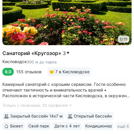
1
/
19
Санаторий «Кругозор»
3
Кисловодск
990 м до парка
9.0
155 отзывов
7
в Кисловодске
Камерный санаторий с хорошим сервисом. Гости особенно
отмечают тактичность и внимательность врачей •
Расположен в исторической части Кисловодска, в окружении
старых курортных дач. 10–17 минут прогулки до Каскадной
Только с лечением,
20 профилей
лестницы и входа в Курортный парк • Территория 3,2 га
с обзорной площадкой,...
Закрытый бассейн 14х7 м
Открытый бассейн
Бювет
Свой парк
Дети с 4 лет
Кондиционер
ещё 6