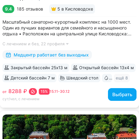
9.4
185 отзывов
5
в Кисловодске
Масштабный санаторно-курортный комплекс на 1000 мест.
Один из лучших вариантов для семейного и насыщенного
отдыха • Расположен на центральной улице Кисловодска:
рядом цирк, до Курортного бульвара можно дойти
С лечением и без,
22 профиля
за 15 минут • Бесплатный трансфер до Курортного парка
и основных достопримечательностей...
Медцентр работает без выходных
Закрытый бассейн 25х13 м
Открытый бассейн 13x4 м
Детский бассейн 7 м
Шведский стол
Бювет
ещё 8
8288 ₽
15%
15.11-30.12
от
Выбрать
сут/чел, с лечением