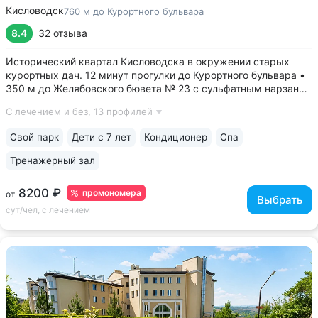
Кисловодск
760 м до Курортного бульвара
8.4
32 отзыва
Исторический квартал Кисловодска в окружении старых
курортных дач. 12 минут прогулки до Курортного бульвара •
350 м до Желябовского бювета № 23 с сульфатным нарзаном
• Камерный санаторий и спокойная атмосфера — всего 120
С лечением и без,
13 профилей
мест • Комфортные номера отельного типа. Есть номера
с уютными балконами...
Свой парк
Дети с 7 лет
Кондиционер
Спа
Тренажерный зал
8200 ₽
промономера
от
Выбрать
сут/чел, с лечением