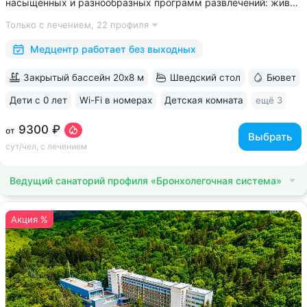
насыщенных и разнообразных программ развлечений: живая
музыка, концерты, дискотеки, кинопоказы, лазерные шоу,
Только с лечением,
22 профиля
стендап, мастер-классы по рисованию «эбру» и танцам
(бачата, восточные танцы)....
Медцентр работает без выходных
Закрытый бассейн 20х8 м
Шведский стол
Бювет
Дети с 0 лет
Wi-Fi в номерах
Детская комната
ещё 3
9300 ₽
от
Выбрать
сут/чел, с лечением
Ведущий санаторий профиля «Бронхолегочная система»
Акция %