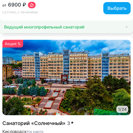
6900 ₽
от
Выбрать
сут/чел, с лечением
Ведущий многопрофильный санаторий
Акция %
1
/
24
Санаторий «Солнечный»
3
Кисловодск
На карте