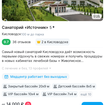
1
/
25
Санаторий «Источник»
5
Кисловодск
100 м до парка
9.7
36 отзывов
2
в Кисловодске
Самый новый санаторий Кисловодска даёт возможность
первыми отдохнуть в свежих номерах и получить процедуры
в новых кабинетах лечебной базы • Живописное
расположение в ущелье двух балок, рядом с Нарзанной
С лечение и без,
13 профилей
галереей и Каскадной лестницей • Свой выход в Курортный
парк, поблизости проходят маршруты...
Медцентр работает без выходных
Закрытый бассейн 20х9 м
Детский бассейн 8х5 м
VIP бассейн 10х4 м
VIP бассейн 7х4 м
ещё 10
14 000 ₽
от