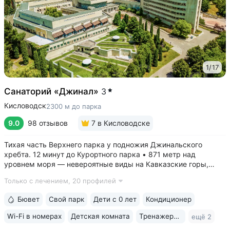
1
/
17
Санаторий «Джинал»
3
Кисловодск
2300 м до парка
9.0
98 отзывов
7
в Кисловодске
Тихая часть Верхнего парка у подножия Джинальского
хребта. 12 минут до Курортного парка • 871 метр над
уровнем моря ­— невероятные виды на Кавказские горы,
чистый воздух, тишина и уединение. На территории и рядом
Только с лечением,
20 профилей
расположены лучшие смотровые площадки Кисловодска •
Собственный бювет...
Бювет
Свой парк
Дети с 0 лет
Кондиционер
Wi-Fi в номерах
Детская комната
Тренажерный зал
ещё 2