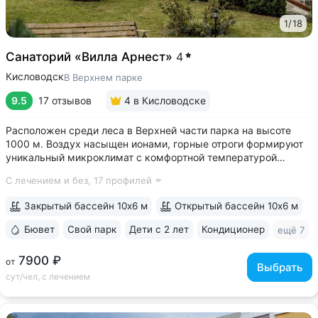
1
/
18
Санаторий «Вилла Арнест»
4
Кисловодск
В Верхнем парке
9.5
17 отзывов
4
в Кисловодске
Расположен среди леса в Верхней части парка на высоте
1000 м. Воздух насыщен ионами, горные отроги формируют
уникальный микроклимат с комфортной температурой
и влажностью воздуха. Прямой выход на терренкур
С лечением и без,
17 профилей
№ 2Б Кисловодского парка • Один из лучших вариантов для
уединенного отдыха. В санатории...
Закрытый бассейн 10х6 м
Открытый бассейн 10х6 м
Бювет
Свой парк
Дети с 2 лет
Кондиционер
ещё 7
7900 ₽
от
Выбрать
сут/чел, с лечением