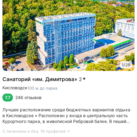
1
/
29
Санаторий «им. Димитрова»
2
Кисловодск
100 м до парка
7.7
246 отзывов
Лучшее расположение среди бюджетных вариантов отдыха
в Кисловодске • Расположен у входа в центральную часть
Курортного парка, в живописной Ребровой балке. В пешей
доступности: Каскадная лестница, Канатка, Храм воздуха,
С лечением и без,
16 профилей
Долина роз, Нарзанная галерея, Филармония • Из окон