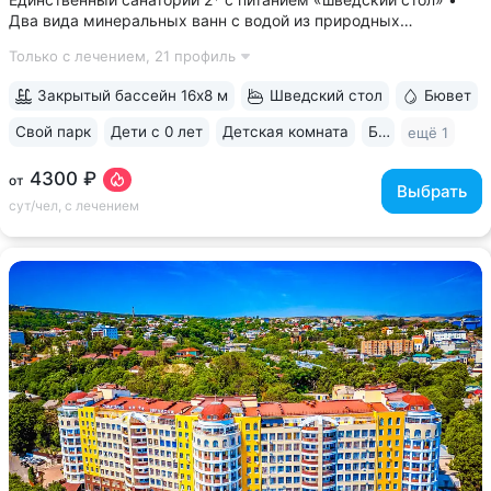
Два вида минеральных ванн с водой из природных
источников: углекислые (нарзан) и сероводородные ванны •
Только с лечением,
21 профиль
Свой бювет с минеральной водой двух курортов:
«Ессентуки-4» и «Славяновская»...
Закрытый бассейн 16х8 м
Шведский стол
Бювет
Свой парк
Дети с 0 лет
Детская комната
Бильярд
ещё 1
4300 ₽
от
Выбрать
сут/чел, с лечением