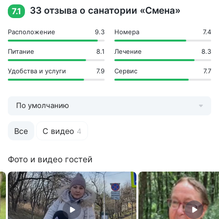
Волейбольная площадка
33 отзыва о санатории «Смена»
7.1
Кинозал
Минифутбольная площадка
Расположение
9.3
Номера
7.4
Настольный теннис
Питание
8.1
Лечение
8.3
Пешие прогулки
Развлекательные программы
Удобства и услуги
7.9
Сервис
7.7
Шахматы
Экскурсии
Инфраструктура
По умолчанию
Аптека
Бар
Все
С видео
4
Детская игровая площадка
Кафе
Киноконцертный зал
Фото и видео гостей
Количество корпусов: 5
Магазины
Охраняемая стоянка
Собственный бювет
Собственный парк