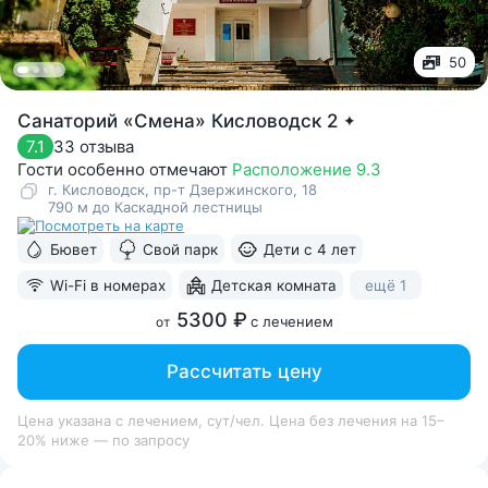
50
Санаторий «Смена» Кисловодск 2
✦
33 отзыва
7.1
Гости особенно отмечают
Расположение 9.3
г. Кисловодск, пр-т Дзержинского, 18
790 м до Каскадной лестницы
Бювет
Свой парк
Дети с 4 лет
ещё 1
Wi-Fi в номерах
Детская комната
5300 ₽
с лечением
от
Рассчитать цену
Цена указана с лечением, сут/чел. Цена без лечения на 15–
20% ниже — по запросу