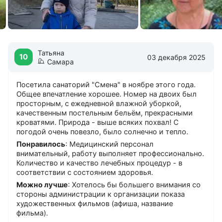
Спутниковое ТВ в номерах
Холл на этаже
Интернет
Бесплатный в холле
Татьяна
10
Бесплатный на территории
03 декабря 2025
Самара
Бесплатный в номерах
Посетила санаторий "Смена" в ноябре этого года.
Дети
Общее впечатление хорошее. Номер на двоих был
Детская комната
просторным, с ежедневной влажной уборкой,
Детская игровая площадка
качественным постельным бельём, прекрасными
Лечение с 4 лет
кроватями. Природа - выше всяких похвал! С
погодой очень повезло, было солнечно и тепло.
Услуги
Понравилось
: Медицинский персонал
Парикмахерская
внимательный, работу выполняет профессионально.
Количество и качество лечебных процедур - в
Прачечная
соответствии с состоянием здоровья.
Тренажерный зал
Можно лучше
: Хотелось бы большего внимания со
стороны администрации к организации показа
художественных фильмов (афиша, название
фильма).