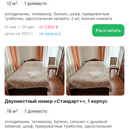
психокоррекции для детей
12 м
1 допместо
2
Одна из первых детских здравниц на КМВ, открыта
холодильник, телевизор, балкон, шкаф, прикроватные
в 1938 году. На базе санатория были разработаны
тумбочки, односпальная кровать: 2 шт, ванная комната
методы курортной терапии детей с патологией
01 янв — 20 дек
от 5300 ₽
сердечно-сосудистой системы и органов дыхания
Рассчитать
цены на 2027 г.
по запросу
(1970-е), открыт восстановительный центр для
детей с бронхиальной астмой (1996 г.)
Двухместный номер «Стандарт+», 1 корпус
18 м
1 допместо
2
холодильник, телевизор, балкон, санузел с душевой
кабиной, шкаф, прикроватные тумбочки, односпальная