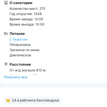
О санатории
Количество мест: 275
Год открытия: 1938
Время заезда: 12:00
Время выезда: 10:00
Питание
С бюветом
Пятиразовое
Заказное по меню
Диетическое
Расстояние
От ж/д вокзала 810 м
От Аэропорта 53 км
Показать всe
До парка 710 м
До источника 690 м
До центра города 1.5 км
Развлечения
24 в рейтинге Кисловодска
Библиотека