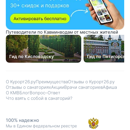
Путеводители по Кавминводам от местных жителей
Гид по Кисловодску
Гид по Пятигорску
О Курорт26.ру
Преимущества
Отзывы о Курорт26.ру
Отзывы о санаториях
Акции
Врачи санаториев
Афиша
О КМВ
Блог
Вопрос–Ответ
Что взять с собой в санаторий?
100% надежно
Мы в Едином федеральном реестре