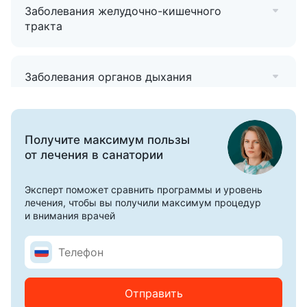
Заболевания желудочно-кишечного
При санатории «Смена» действует «Астма-школа». Это
тракта
уникальное сочетание методик реабилитации детей и
взрослых с бронхиальной астмой. Курс занятий
создавался врачами санатория совместно с российско-
Заболевания органов дыхания
болгарской фирмой «Этон».
Получите максимум пользы
от лечения в санатории
Эксперт поможет сравнить программы и уровень
лечения, чтобы вы получили максимум процедур
и внимания врачей
Отправить