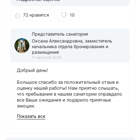
72 нравится
10
Представитель санатория
Оксана Александровна, заместитель
начальника отдела бронирования и
размещения
11 августа 2025
Добрый день!
Большое спасибо за положительный отзыв и
оценку нашей работы! Нам приятно слышать,
что пребывание в нашем санатории оправдало
все Ваши ожидания и подарило приятные
эмоции.
Показать все
Ваш выбор остановился именно на нас, и мы
приложили все усилия, чтобы сделать ваше
пребывание комфортным и приятным.
Особенную радость вызывает ваша похвала