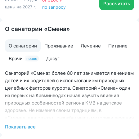
Рассчитать
цены на 2027 г.
по запросу
О санатории «Смена»
О санатории
Проживание
Лечение
Питание
Врачи
Досуг
новое
Санаторий «Смена» более 80 лет занимается лечением
детей и их родителей с использованием природных
целебных факторов курорта. Санаторий «Смена» один
из первых на Кавминводах начал изучать влияния
природных особенностей региона КМВ на детское
здоровье. Не изменяя своим традициям, в
«Смене» продолжают разрабатывать методики лечения
с учётом особенностей детского организма.
Показать все
Комплекс процедур рассчитан на детей и их