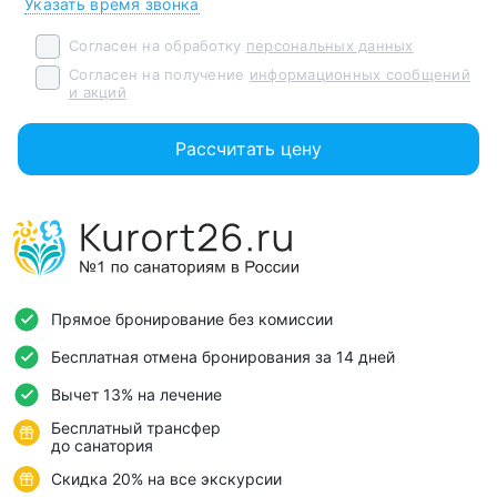
Указать время звонка
Ещё раз огромное спасибо персоналу Смены!..
Согласен на обработку
персональных данных
Согласен на получение
информационных сообщений
и акций
Рассчитать цену
Прямое бронирование без комиссии
Бесплатная отмена бронирования за 14 дней
Вычет 13% на лечение
Бесплатный трансфер
до санатория
Скидка 20% на все экскурсии