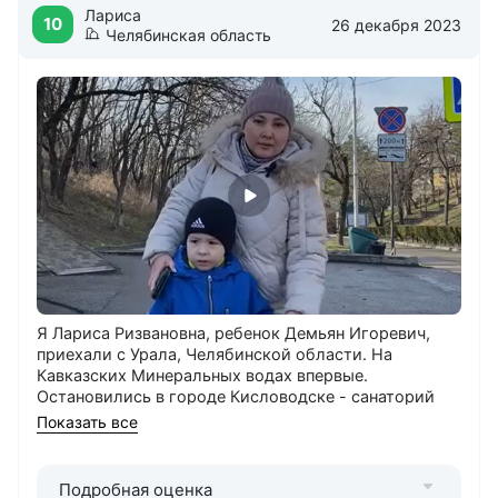
качеству питания и профессиональной
Лариса
10
26 декабря 2023
заботливости сотрудников. Город Кисловодск
Челябинская область
действительно обладает особой атмосферой,
радующей всех гостей своей природой и
целебным климатом.
Ждем Вас вновь в гости, будем стараться
сохранить достигнутый уровень
обслуживания и стремиться стать лучше
каждый день!
С наилучшими пожеланиями, администрация
санатория Смена
Я Лариса Ризвановна, ребенок Демьян Игоревич,
приехали с Урала, Челябинской области. На
Кавказских Минеральных водах впервые.
Остановились в городе Кисловодске - санаторий
«Смена» (детский санаторий). В свободное время
Показать все
мы ездим на экскурсии, нам все очень нравится.
Санаторий однозначно будем рекомендовать.
Подробная оценка