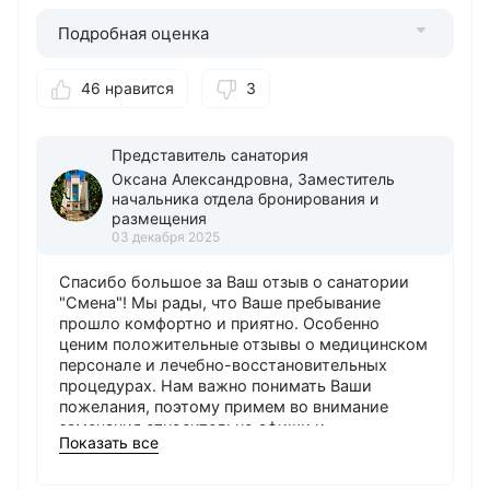
Подробная оценка
46 нравится
3
Представитель санатория
Оксана Александровна, Заместитель
начальника отдела бронирования и
размещения
03 декабря 2025
Спасибо большое за Ваш отзыв о санатории
"Смена"! Мы рады, что Ваше пребывание
прошло комфортно и приятно. Особенно
ценим положительные отзывы о медицинском
персонале и лечебно-восстановительных
процедурах. Нам важно понимать Ваши
пожелания, поэтому примем во внимание
замечания относительно афиши и
Показать все
информирования о фильмах. Будем
стремиться сделать отдых наших гостей еще
приятнее и удобнее. Ждем Вас снова!