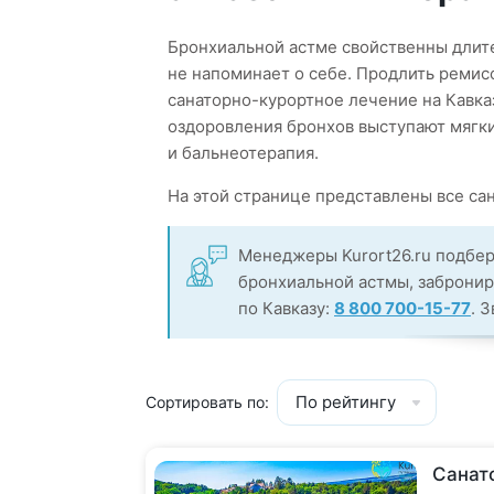
Бронхиальной астме свойственны длит
не напоминает о себе. Продлить ремис
санаторно-курортное лечение на Кавк
оздоровления бронхов выступают мягкий
и бальнеотерапия.
На этой странице представлены все са
Менеджеры Kurort26.ru подбер
бронхиальной астмы, заброниру
по Кавказу:
8 800 700-15-77
. 
По рейтингу
Сортировать по:
Санат