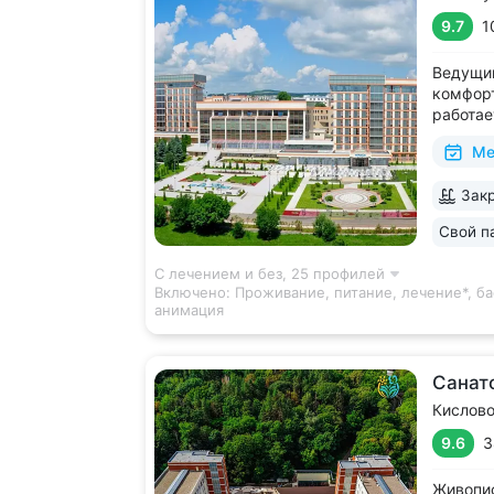
9.7
1
Ведущий
комфорт
работае
дни • Б
Ме
с термо
и морск
Закр
есть от
располо
Свой п
ещё 5
С лечением и без,
25 профилей
Включено:
Проживание, питание, лечение*, ба
анимация
Санат
Кислов
9.6
3
Живопис