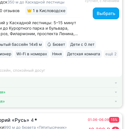
сут/чел, с лечением
одск
350 м до Каскадной лестницы
0 отзывов
1
в Кисловодске
Выбрать
ий у Каскадной лестницы: 5–15 минут
и до Курортного парка и бульвара,
роз, Филармонии, проспекта Ленина,
 Кшесинской • Новый санаторий,
ытый бассейн 14х6 м
Бювет
Дети с 0 лет
в 2018 году. 95% отзывов о санатории
ельные. Многие гости отмечают, что
ионер
Wi-Fi в номерах
Няня
Детская комната
ещё 2
ий превзошёл ожидания по уровню...
ссейн, спокойный досуг
ия»
ия»
орий «Русь»
4
01.06-06.09
15%
ки
990 м до бювета «Пятитысячник»