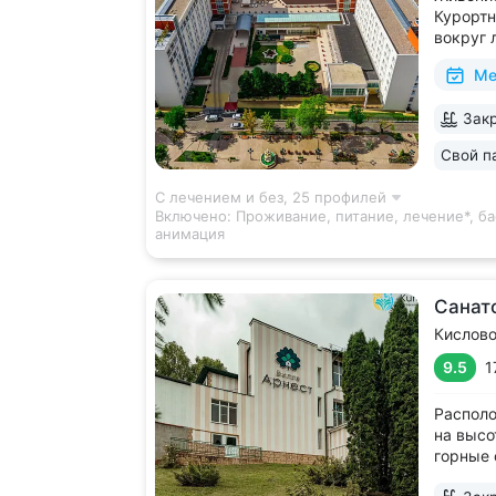
Курортн
вокруг 
виды на
Ме
В штате
высокой
Закр
диагнос
диагност
Свой п
С лечением и без,
25 профилей
Включено:
Проживание, питание, лечение*, ба
анимация
Санат
Кислов
9.5
1
Располо
на высо
горные 
микрокл