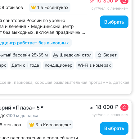
10 300 ₽
от
08 отзывов
1
в Ессентуках
сут/чел, с лечением
 санаторий России по уровню
Выбрать
а и лечения • Медицинский центр
т без выходных, включая праздничные
ассейн 652 кв.м. (25×65 м)
дцентр работает без выходных
терапией, джакузи, каскадом
ой волной. Глубина от 30 до 180 см,
ытый бассейн 25х65 м
Шведский стол
Бювет
дельная детская зона. Рядом
жены закрытая терраса...
арк
Дети с 1 года
Кондиционер
Wi-Fi в номерах
ссейн, парковка, хорошая развлекательная программа, детская
18 000 ₽
орий «Плаза»
5
от
сут/чел, с лечением
одск
100 м до парка
8 отзывов
3
в Кисловодске
Выбрать
ное расположение в средней части