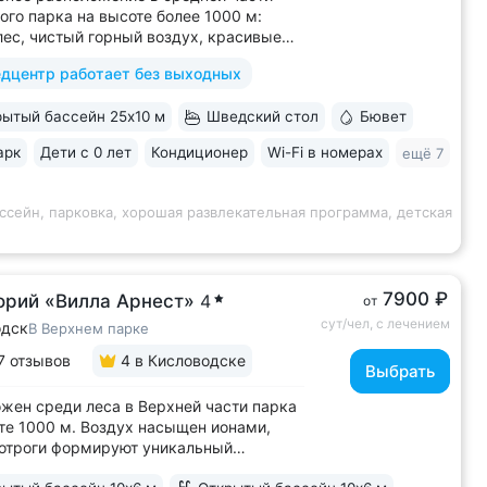
ого парка на высоте более 1000 м:
лес, чистый горный воздух, красивые
 горы • Медицинский центр 3000 кв.м.
дцентр работает без выходных
 43 врача и 220 медспециалистов
 квалификации • Более 1000 видов
ытый бассейн 25x10 м
Шведский стол
Бювет
тики и ДНК-исследований. Есть
ика...
арк
Дети с 0 лет
Кондиционер
Wi-Fi в номерах
ещё 7
ссейн, парковка, хорошая развлекательная программа, детская
7900 ₽
орий «Вилла Арнест»
4
от
сут/чел, с лечением
одск
В Верхнем парке
7 отзывов
4
в Кисловодске
Выбрать
жен среди леса в Верхней части парка
те 1000 м. Воздух насыщен ионами,
отроги формируют уникальный
имат с комфортной температурой