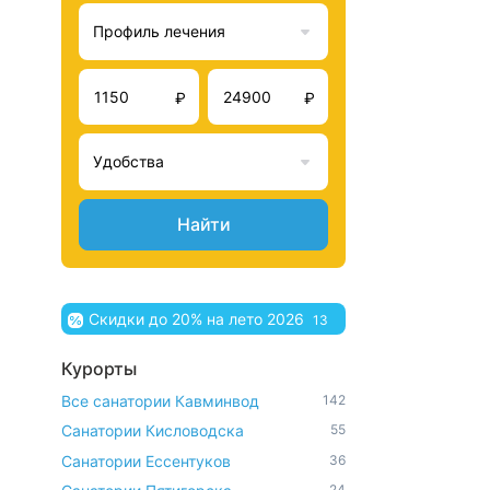
Профиль лечения
₽
₽
Удобства
Найти
Скидки до 20% на лето 2026
13
Курорты
Все санатории Кавминвод
142
Санатории Кисловодска
55
Санатории Ессентуков
36
24