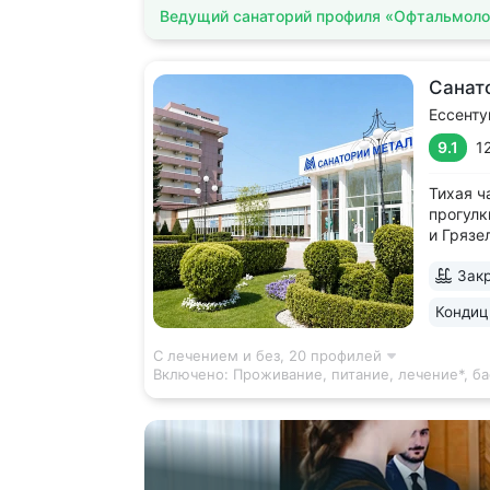
Ведущий санаторий профиля «Офтальмоло
Санат
Ессенту
9.1
1
Тихая ч
прогулк
и Грязе
объем л
Закр
заменяю
противо
Кондиц
включе
эндоско
С лечением и без,
20 профилей
Включено:
Проживание, питание, лечение*, ба