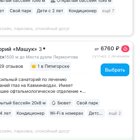
ытый бассейн 10х6 м
Открытый бассейн 10х6 м
остью воздуха. Прямой выход
енкур № 2Б Кисловодского парка •
ет
Свой парк
Дети с 2 лет
Кондиционер
ещё 7
 лучших вариантов для уединенного
В санатории...
ссейн, парковка, спокойный досуг
6760 ₽
орий «Машук»
3
от
сут/чел, с лечением
ск
1500 м до Места дуэли Лермонтова
29 отзывов
1
в Пятигорске
Выбрать
ильный санаторий по лечению
аний глаз на Кавминводах. Имеет
шее офтальмологическое отделение •
ное расположение у подножия Машука.
ытый бассейн 20х8 м
Бювет
Свой парк
 доступности: Место дуэли Лермонтова,
ая площадка Ворота любви, начало
4 лет
Кондиционер
Wi-Fi в номерах
Детская комната
ещё 2
ура вокруг Машука. В 5 минутах ж/д
..
ссейн, парковка, спокойный досуг