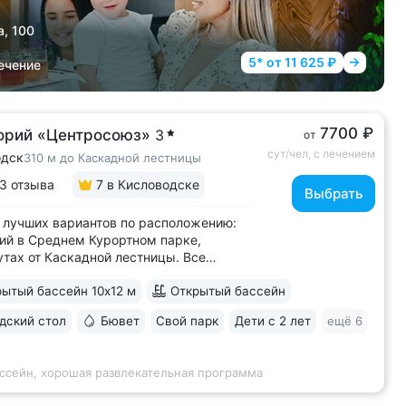
а, 100
5* от 11 625 ₽
ечение
7700 ₽
орий «Центросоюз»
3
от
сут/чел, с лечением
одск
310 м до Каскадной лестницы
3 отзыва
7
в Кисловодске
Выбрать
 лучших вариантов по расположению:
ий в Среднем Курортном парке,
утах от Каскадной лестницы. Все
имечательности в пешей доступности •
ытый бассейн 10х12 м
Открытый бассейн
натория с фонтаном, цветниками,
ми переходит в Курортный парк,
ский стол
Бювет
Свой парк
Дети с 2 лет
ещё 6
нкурам № 3 и № 2Б • В путёвки включен
...
ассейн, хорошая развлекательная программа