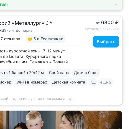
гия»
6800 ₽
орий «Металлург»
3
от
сут/чел, с лечением
ки
970 м до парка
27 отзывов
5
в Ессентуках
Выбрать
асть курортной зоны. 7–12 минут
и до бювета, Курортного парка
лечебницы им. Семашко • Полный
ечения: все процедуры по путевке
ытый бассейн 20х12 м
Свой парк
Дети с 0 лет
тся на другие при наличии
показаний • В цену базовой путевки
ионер
Wi-Fi в номерах
Детская комната
Караоке
ещё 2
ны дорогие процедуры:
пические исследования,...
ссейн, одна из лучших программ досуга