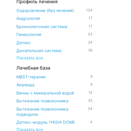
Профиль лечения
Оздоровление (без лечения)
134
Андрология
17
Бронхолегочная система
17
Гинекология
33
Детокс
24
Дыхательная система
58
Показать все
Лечебная база
MBST-терапия
9
Аюрведа
6
Ванны с минеральной водой
74
Вытяжение позвоночника
35
Вытяжение позвоночника
34
подводное
Детокс-модуль IYASHI DOME
4
Показать все