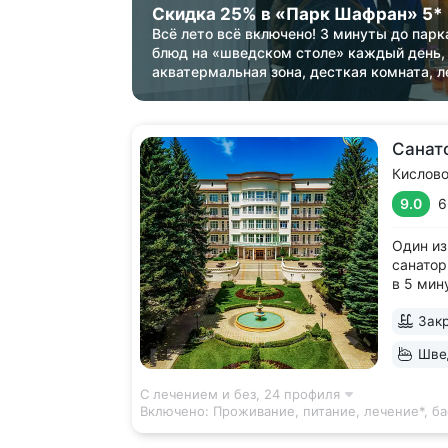
Скидка 25% в «Парк Шафран» 5*
Всё лето всё включено! 3 минуты до парк
блюд на «шведском столе» каждый день,
акватермальная зона, десткая комната, л
Санат
Кислов
9.0
6
Один из
санатор
в 5 мин
достопр
Закр
Парк са
беседка
Швед
к терре
большой
С лечением и без,
24 профиля
Включено:
Проживание, питание, лечение*, б