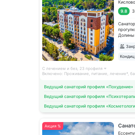
Кислов
9.8
3
Санатор
прогулк
Долины 
усадьбы
Закр
открыт 
положит
Кондиц
санатор
С лечением и без,
23 профиля
Включено:
Проживание, питание, лечение*, ба
Ведущий санаторий профиля «Похудение»
Ведущий санаторий профиля «Психотерап
Ведущий санаторий профиля «Косметолог
Санат
Акция %
Ессенту