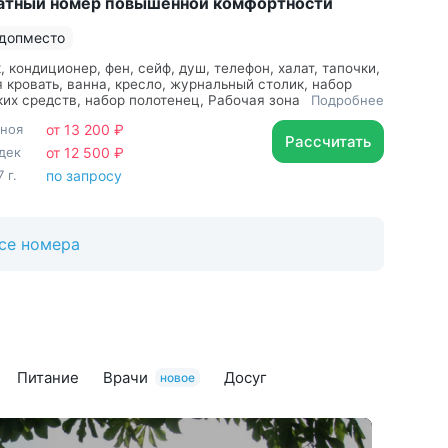
атный номер повышенной комфортности
 допместо
, кондиционер, фен, сейф, душ, телефон, халат, тапочки,
 кровать, ванна, кресло, журнальный столик, набор
их средств, набор полотенец, Рабочая зона с
Подробнее
 столом и удобным стулом
 ноя
от 13 200 ₽
Рассчитать
дек
от 12 500 ₽
 г.
по запросу
се номера
Питание
Врачи
Досуг
новое