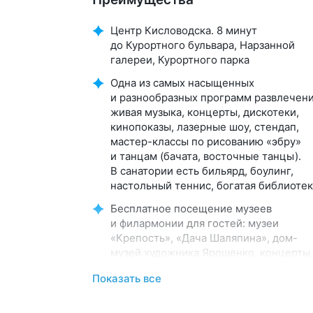
Центр Кисловодска. 8 минут
до Курортного бульвара, Нарзанной
галереи, Курортного парка
Одна из самых насыщенных
и разнообразных программ развлечени
живая музыка, концерты, дискотеки,
кинопоказы, лазерные шоу, стендап,
мастер-классы по рисованию «эбру»
и танцам (бачата, восточные танцы).
В санатории есть бильярд, боулинг,
настольный теннис, богатая библиотек
Бесплатное посещение музеев
и филармонии для гостей: музеи
«Крепость», «Дача Шаляпина», дом-
музей художника Ярошенко, концерты
симфонического оркестра Филармони
Показать все
Бювет с минеральной водой двух
курортов: «Ессентуки-4»