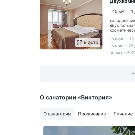
Двухкомн
40 м
1
2
холодильник
двуспальная
косметическ
письменным
16 июл — 15
9 фото
16 ноя — 25 
цены на 2027
В
О санатории «Виктория»
О санатории
Проживание
Лечение