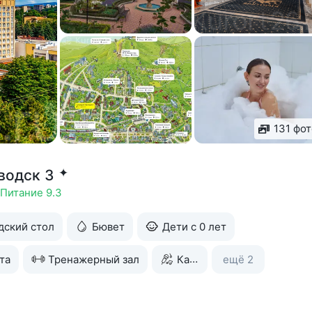
131 фо
✦
водск 3
Питание 9.3
дский стол
Бювет
Дети с 0 лет
та
Тренажерный зал
Караоке
ещё 2