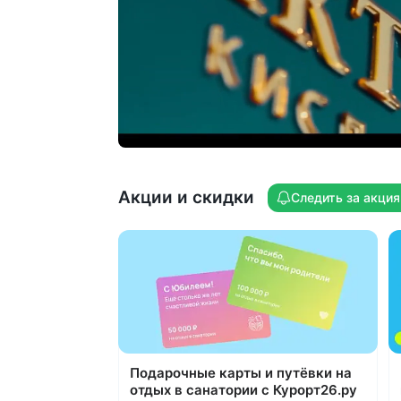
Гостей в зале встречает лично шеф-
повар, дежурит диетсестра
Дополнительно преимущество номеро
Студия, Люкс, Люкс ПК и Апартаменты
питание в ресторане на 11 этаже
(28 мест)
Акции и скидки
Следить за акци
Подарочные карты и путёвки на
отдых в санатории с Курорт26.ру