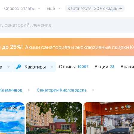
Способ оплаты
Ещё
Карта гостя: 30+ скидок →
Отзывы
Акции
Врачи
и
Квартиры
10097
28
 Кавминвод
Санатории Кисловодска