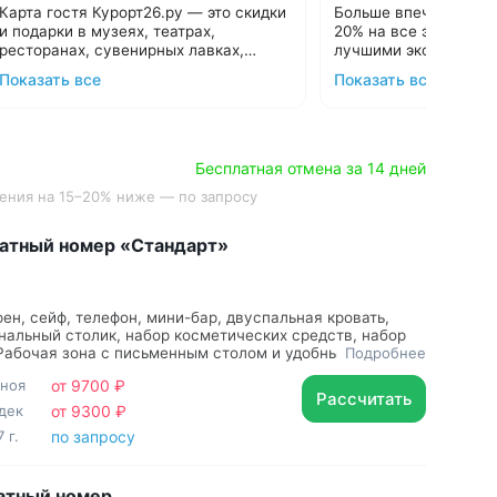
до 15000 ₽
Карта гостя Курорт26.ру — это скидки
Больше впечатлений!
и подарки в музеях, театрах,
20% на все экскурсии
ресторанах, сувенирных лавках,
лучшими экскурсион
магазинах Кавминвод. Всего более 30
Дарим карту всем гостям при
Кавминвод. Более 20
Подробнее об акции
Показать все
Показать все
предложений, список которых
бронировании санаториев и отелей в
самые красивые мест
С теплом и заботой, 
постоянно пополняется.
нашем сервисе. Карта создается в 1
Прекрасная возможн
клик и действует весь период отдыха.
Подробнее:
guestcard.kurort26.ru
и увидеть самое инте
Сэкономьте до 15 000 ₽ за неделю
Подберем санаторий и оформим Карту
отдыха с выгодными предложения
гостя за 15 минут:
8 800 700-15-77
.
Бесплатная отмена за 14 дней
лучших заведений Кавминвод.
С теплом и заботой!
ечения на 15–20% ниже — по запросу
атный номер «Стандарт»
фен, сейф, телефон, мини-бар, двуспальная кровать,
нальный столик, набор косметических средств, набор
Рабочая зона с письменным столом и удобным стулом,
Подробнее
бина
 ноя
от 9700 ₽
Рассчитать
дек
от 9300 ₽
 г.
по запросу
атный номер