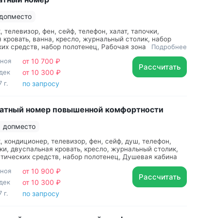
 допместо
 телевизор, фен, сейф, телефон, халат, тапочки,
 кровать, ванна, кресло, журнальный столик, набор
их средств, набор полотенец, Рабочая зона с
Подробнее
 столом и удобным стулом, Душевая кабина
 ноя
от 10 700 ₽
Рассчитать
дек
от 10 300 ₽
 г.
по запросу
атный номер повышенной комфортности
1 допместо
, кондиционер, телевизор, фен, сейф, душ, телефон,
чки, двуспальная кровать, кресло, журнальный столик,
тических средств, набор полотенец, Душевая кабина
 ноя
от 10 900 ₽
Рассчитать
дек
от 10 300 ₽
 г.
по запросу