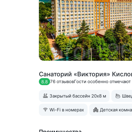
Санаторий «Виктория» Кисло
76 отзывов
Гости особенно отмечают
8.8
Закрытый бассейн 20х8 м
Шве
Wi-Fi в номерах
Детская комна
Преимущества