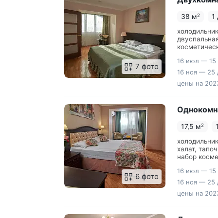
38 м
1
2
холодильник,
двуспальная
косметическ
письменным
16 июл — 15
7 фото
16 ноя — 25 
цены на 2027
Однокомн
17,5 м
2
холодильник
халат, тапо
набор косме
16 июл — 15
6 фото
16 ноя — 25 
цены на 2027