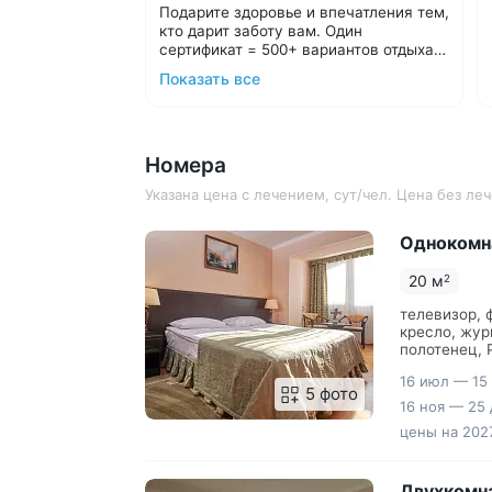
Подарите здоровье и впечатления тем,
кто дарит заботу вам. Один
сертификат = 500+ вариантов отдыха в
санаториях Кавминвод и России.
Подарочные карты номиналом от
Показать все
Выбирайте удобный формат:
10 000 ₽.
Подарочные путёвки в санаторий
С теплом и заботой организуем отдых
на выбранные даты.
в санатории для ваших близких,
Номера
подарим трансфер и будем рядом на
протяжении всего отдыха.
Подробнее о подарочных картах и
Указана цена с лечением, сут/чел. Цена без л
путёвках
Однокомн
20 м
2
телевизор, 
кресло, жур
полотенец, 
Душевая ка
16 июл — 15
5 фото
16 ноя — 25 
цены на 2027
Двухкомн