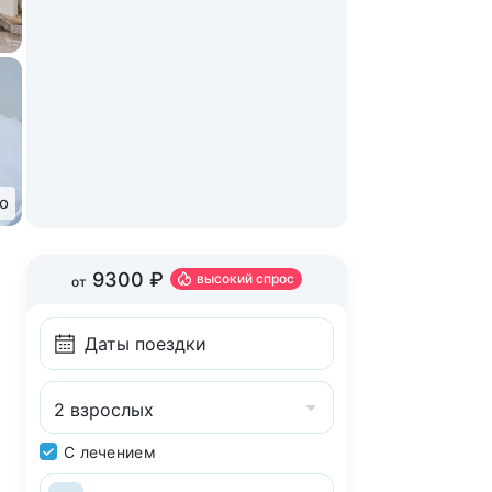
то
9300 ₽
высокий спрос
от
2 взрослых
С лечением