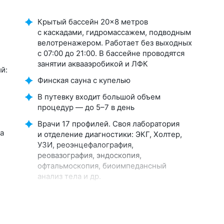
Крытый бассейн 20×8 метров
с каскадами, гидромассажем, подводным
велотренажером. Работает без выходных
с 07:00 до 21:00. В бассейне проводятся
занятии аквааэробикой и ЛФК
й:
Финская сауна с купелью
В путевку входит большой объем
процедур — до 5–7 в день
Врачи 17 профилей. Своя лаборатория
а
и отделение диагностики: ЭКГ, Холтер,
УЗИ, реоэнцефалография,
реовазография, эндоскопия,
офтальмоскопия, биоимпедансный
анализ тела и др.
и
Более 300 видов санаторных
и медицинских процедур: 20 видов
лечебных ванн и душей, грязелечение,