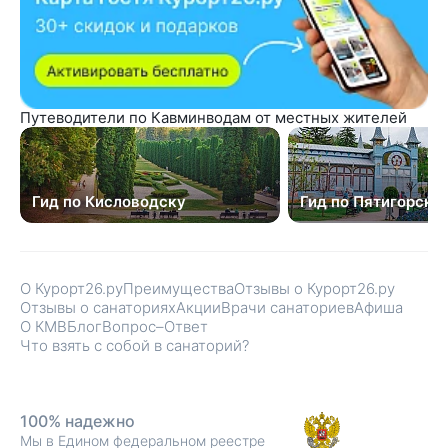
Путеводители по Кавминводам от местных жителей
Гид по Кисловодску
Гид по Пятигорску
О Курорт26.ру
Преимущества
Отзывы о Курорт26.ру
Отзывы о санаториях
Акции
Врачи санаториев
Афиша
О КМВ
Блог
Вопрос–Ответ
Что взять с собой в санаторий?
100% надежно
Мы в Едином федеральном реестре