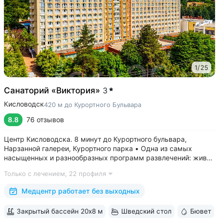
1
/
25
Санаторий «Виктория»
3
Кисловодск
420 м до Курортного Бульвара
8.8
76 отзывов
Центр Кисловодска. 8 минут до Курортного бульвара,
Нарзанной галереи, Курортного парка • Одна из самых
насыщенных и разнообразных программ развлечений: живая
музыка, концерты, дискотеки, кинопоказы, лазерные шоу,
Только с лечением,
22 профиля
стендап, мастер-классы по рисованию «эбру» и танцам
(бачата, восточные танцы)....
Медцентр работает без выходных
Закрытый бассейн 20х8 м
Шведский стол
Бювет