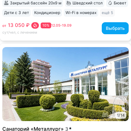
Закрытый бассейн 20х9 м
Шведский стол
Бювет
Дети с 3 лет
Кондиционер
Wi-Fi в номерах
ещё 5
13 050 ₽
10%
12.05-19.09
от
Выбрать
сут/чел, с лечением
1
/
14
Санаторий «Металлург»
3