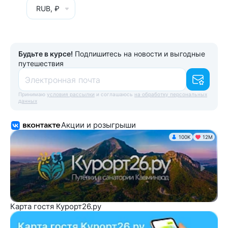
RUB, ₽
Будьте в курсе!
Подпишитесь на новости и выгодные
путешествия
Электронная почта
Принимаю
условия рассылки
и соглашаюсь
на обработку персональных
данных
Акции и розыгрыши
100K
12М
Карта гостя Курорт26.ру