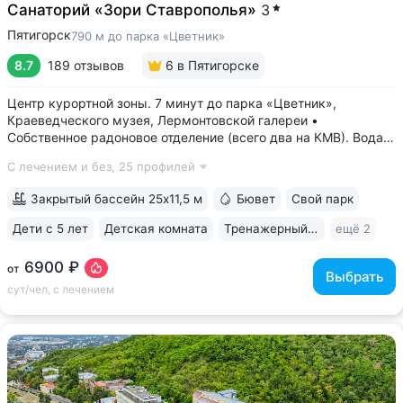
Санаторий «Зори Ставрополья»
3
Пятигорск
790 м до парка «Цветник»
8.7
189 отзывов
6
в Пятигорске
Центр курортной зоны. 7 минут до парка «Цветник»,
Краеведческого музея, Лермонтовской галереи •
Собственное радоновое отделение (всего два на КМВ). Вода
для радоновых ванн поступает напрямую из источника,
С лечением и без,
25 профилей
сохраняя все полезные свойства • Сероводородные ванны
с природным источником: минеральная...
Закрытый бассейн 25x11,5 м
Бювет
Свой парк
Дети с 5 лет
Детская комната
Тренажерный зал
ещё 2
6900 ₽
от
Выбрать
сут/чел, с лечением