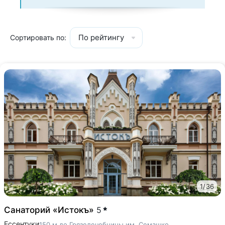
По рейтингу
Сортировать по:
1
/
36
Санаторий «Истокъ»
5
Ессентуки
150 м до Грязелечебницы им. Семашко