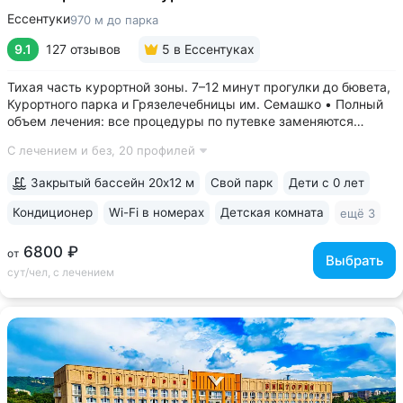
Ессентуки
970 м до парка
9.1
127 отзывов
5
в Ессентуках
Тихая часть курортной зоны. 7–12 минут прогулки до бювета,
Курортного парка и Грязелечебницы им. Семашко • Полный
объем лечения: все процедуры по путевке заменяются
на другие при наличии противопоказаний • В цену базовой
С лечением и без,
20 профилей
путевки включены дорогие процедуры: эндоскопические
исследования,...
Закрытый бассейн 20х12 м
Свой парк
Дети с 0 лет
Кондиционер
Wi-Fi в номерах
Детская комната
ещё 3
6800 ₽
от
Выбрать
сут/чел, с лечением