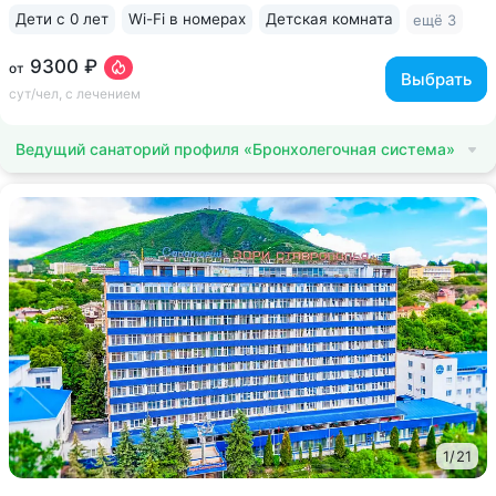
Дети с 0 лет
Wi-Fi в номерах
Детская комната
ещё 3
9300 ₽
от
Выбрать
сут/чел, с лечением
Ведущий санаторий профиля «Бронхолегочная система»
1
/
21