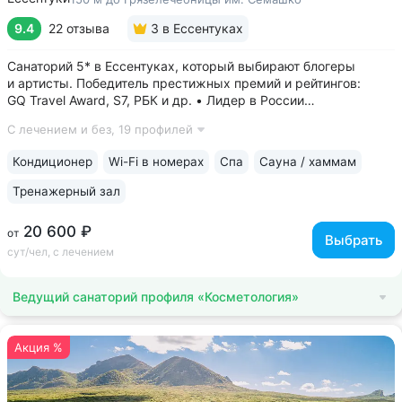
9.4
22 отзыва
3
в Ессентуках
Санаторий 5* в Ессентуках, который выбирают блогеры
и артисты. Победитель престижных премий и рейтингов:
GQ Travel Award, S7, РБК и др. • Лидер в России
по аппаратной косметологии: массаж ICOONE, лечение
С лечением и без,
19 профилей
целлюлита и вен «Эндосфера», коррекция фигуры Tesla
Former, безинъекционная мезотерапия...
Кондиционер
Wi-Fi в номерах
Спа
Сауна / хаммам
Тренажерный зал
20 600 ₽
от
Выбрать
сут/чел, с лечением
Ведущий санаторий профиля «Косметология»
Акция %