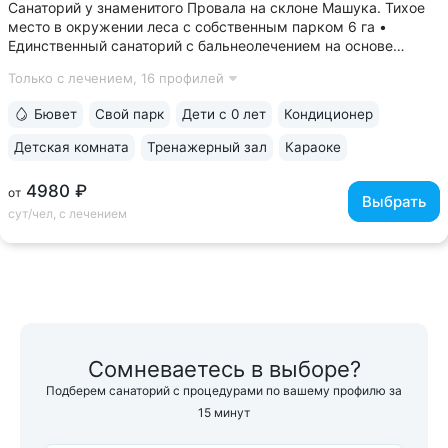
Санаторий у знаменитого Провала на склоне Машука. Тихое
место в окружении леса с собственным парком 6 га •
Единственный санаторий с бальнеолечением на основе
«Пятигорского нарзана» № 24: минеральные ванны,
Только с лечением,
16 профилей
ингаляции, орошения. Природная минеральная вода
поступает напрямую из скважины, сохраняя...
Бювет
Свой парк
Дети с 0 лет
Кондиционер
Детская комната
Тренажерный зал
Караоке
4980 ₽
от
Выбрать
сут/чел, с лечением
Сомневаетесь в выборе?
Подберем санаторий с процедурами по вашему профилю за
15 минут