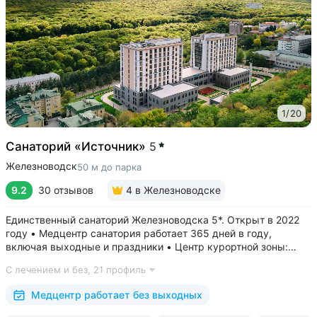
1
/
20
Санаторий «Источник»
5
Железноводск
50 м до парка
9.2
30 отзывов
4
в Железноводске
Единственный санаторий Железноводска 5*. Открыт в 2022
году • Медцентр санатория работает 365 дней в году,
включая выходные и праздники • Центр курортной зоны:
в шаговой доступности курортный парк, Пушкинская галерея,
С лечением и без,
21 профиль
бюветы «Славяновский» и «Смирновский»,
бальнеогрязелечебница, каскадная...
Медцентр работает без выходных