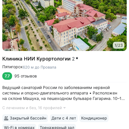
1
/
23
Клиника НИИ Курортологии
2
Пятигорск
620 м до Провала
7.7
95 отзывов
Ведущий санаторий России по заболеваниям нервной
системы и опорно-двигательного аппарата • Расположен
на склоне Машука, на пешеходном бульваре Гагарина. 10–15
минут до Провала, Эоловой арфы, Канатки, бювета источника
С лечением и без,
16 профилей
№ 24 • Высокий уровень научной и лечебной базы, является
филиалом федерального...
Закрытый бассейн
Дети с 4 лет
Кондиционер
Wi-Fi в номерах
Тренажерный зал