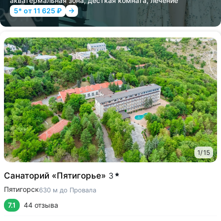
акватермальная зона, десткая комната, лечение
5* от 11 625 ₽
1
/
15
Санаторий «Пятигорье»
3
Пятигорск
630 м до Провала
7.1
44 отзыва