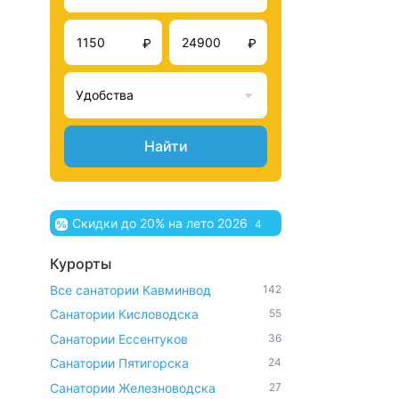
₽
₽
Удобства
Найти
Скидки до 20% на лето 2026
4
Курорты
Все санатории Кавминвод
142
Санатории Кисловодска
55
Санатории Ессентуков
36
Санатории Пятигорска
24
Санатории Железноводска
27