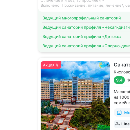
С лечением и без,
15 профилей
Включено:
Проживание, питание, лечение*, ба
Ведущий многопрофильный санаторий
Ведущий санаторий профиля «Чекап-диагн
Ведущий санаторий профиля «Детокс»
Ведущий санаторий профиля «Опорно-двиг
Санат
Акция %
Кислов
9.4
1
Масшта
на 1000
семейно
на цент
Ме
цирк, д
за 15 м
Швед
до Куро