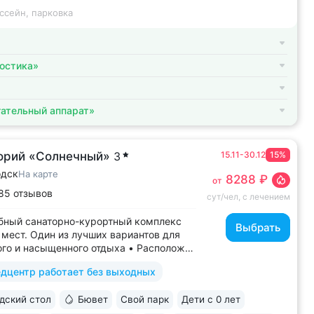
ссейн, парковка
остика»
ательный аппарат»
орий «Солнечный»
3
15.11-30.12
15%
одск
На карте
8288 ₽
от
85 отзывов
сут/чел, с лечением
бный санаторно-курортный комплекс
Выбрать
 мест. Один из лучших вариантов для
го и насыщенного отдыха • Расположен
ральной улице Кисловодска: рядом
дцентр работает без выходных
о Курортного бульвара можно дойти
инут • Бесплатный трансфер
ский стол
Бювет
Свой парк
Дети с 0 лет
ртного парка и основных