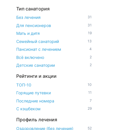
Тип санатория
Без лечения
31
Для пенсионеров
31
Мать и дитя
19
Семейный санаторий
13
Пансионат с лечением
4
Всё включено
2
Детские санатории
2
Рейтинги и акции
ТОП-10
10
Горящие путевки
11
Последние номера
7
С кэшбеком
29
Профиль лечения
Оздоровление (без лечения)
52