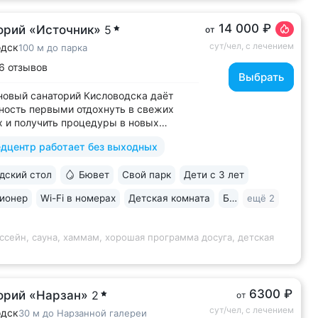
14 000 ₽
орий «Источник»
5
от
сут/чел, с лечением
одск
100 м до парка
6 отзывов
Выбрать
овый санаторий Кисловодска даёт
ость первыми отдохнуть в свежих
 и получить процедуры в новых
ах лечебной базы • Живописное
дцентр работает без выходных
жение в ущелье двух балок, рядом
нной галереей и Каскадной лестницей •
ский стол
Бювет
Свой парк
Дети с 3 лет
ход в Курортный парк, поблизости
т маршруты...
ионер
Wi-Fi в номерах
Детская комната
Бильярд
ещё 2
ссейн, сауна, хаммам, хорошая программа досуга, детская
6300 ₽
орий «Нарзан»
2
от
сут/чел, с лечением
одск
30 м до Нарзанной галереи