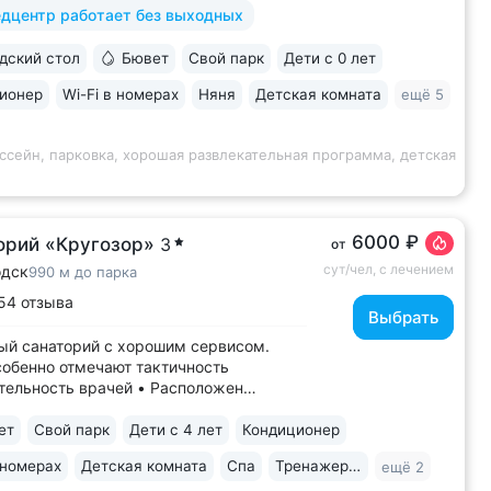
дцентр работает без выходных
 43 врача и 220 медспециалистов
 квалификации • Более 1000 видов
ский стол
Бювет
Свой парк
Дети с 0 лет
тики и ДНК-исследований. Есть
ика...
ионер
Wi-Fi в номерах
Няня
Детская комната
ещё 5
ссейн, парковка, хорошая развлекательная программа, детская
6000 ₽
орий «Кругозор»
3
от
сут/чел, с лечением
одск
990 м до парка
54 отзыва
Выбрать
й санаторий с хорошим сервисом.
собенно отмечают тактичность
тельность врачей • Расположен
ической части Кисловодска,
ении старых курортных дач. 10–17
ет
Свой парк
Дети с 4 лет
Кондиционер
рогулки до Каскадной лестницы и входа
 номерах
Детская комната
Спа
Тренажерный зал
ещё 2
тный парк • Территория 3,2 га