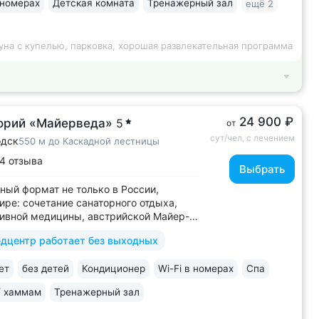
 номерах
Детская комната
Тренажерный зал
ещё 2
и Кисловодска • Собственный бювет...
уна с купелью, парковка, хорошая развлекательная программа
24 900 ₽
орий «Майерведа»
5
от
сут/чел, с лечением
одск
550 м до Каскадной лестницы
4 отзыва
Выбрать
ный формат не только в России,
мире: сочетание санаторного отдыха,
ивной медицины, австрийской Майер-
ы (оздоровление через
дцентр работает без выходных
овление ЖКТ), древнеиндийской
ы • Победитель международной премии
ет
без детей
Кондиционер
Wi-Fi в номерах
Спа
ld Luxury Awards. Премия «Вояж»
ий велнес-проект...
/ хаммам
Тренажерный зал