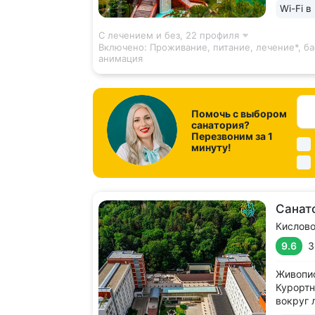
достопр
Wi-Fi в
С лечением и без,
22 профиля
Включено:
Проживание, питание, лечение*, ба
анимация
Помочь с выбором
санатория?
Перезвоним за 1
минуту!
Санат
Кислов
9.6
3
Живопис
Курортн
вокруг 
виды на