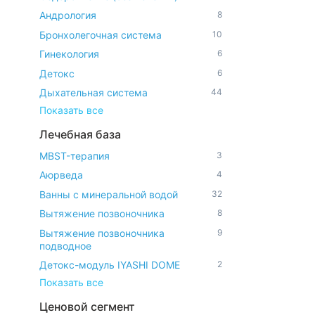
Андрология
8
Бронхолегочная система
10
Гинекология
6
Детокс
6
Дыхательная система
44
Показать все
Лечебная база
MBST-терапия
3
Аюрведа
4
Ванны с минеральной водой
32
Вытяжение позвоночника
8
Вытяжение позвоночника
9
подводное
Детокс-модуль IYASHI DOME
2
Показать все
Ценовой сегмент