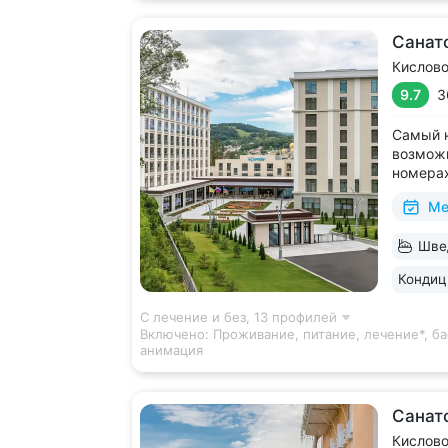
Санат
Кислов
9.7
3
Самый н
возможн
номерах
кабинет
Ме
располо
с Нарза
Швед
Свой вы
проходя
Кондиц
С лечение и без,
13 профилей
Включено:
Проживание, питание, лечение*, ба
анимация
Санат
Кислов