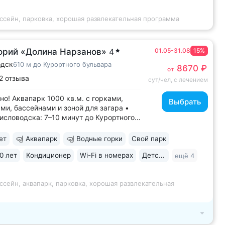
ной площадкой,...
ссейн, парковка, хорошая развлекательная программа
орий «Долина Нарзанов»
4
01.05-31.08
15%
одск
610 м до Курортного бульвара
8670 ₽
от
2 отзыва
сут/чел, с лечением
но! Аквапарк 1000 кв.м. с горками,
Выбрать
ми, бассейнами и зоной для загара •
исловодска: 7–10 минут до Курортного
 бульвара, Филармонии, Нарзанной
 • Бювет с минеральной водой двух
ет
Аквапарк
Водные горки
Свой парк
в: «Ессентуки-4» и «Славяновская»
оводск). 8–12 минут до бюветов...
0 лет
Кондиционер
Wi-Fi в номерах
Детская комната
ещё 4
ссейн, аквапарк, парковка, хорошая развлекательная