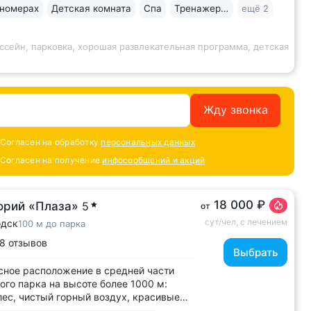
имечательностей...
 номерах
Детская комната
Спа
Тренажерный зал
ещё 2
ссейн, парковка, хорошая развлекательная программа, детская
Жду звонка
Согласен на обработку
персональных данных
Согласен на получение
инфосообщений и акций
18 000 ₽
орий «Плаза»
5
от
сут/чел, с лечением
одск
100 м до парка
8 отзывов
Выбрать
ное расположение в средней части
ого парка на высоте более 1000 м:
лес, чистый горный воздух, красивые
 горы • Медицинский центр 3000 кв.м.