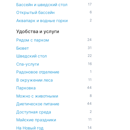
Бассейн и шведский стол
17
Открытый бассейн
6
Аквапарк и водные горки
2
Удобства и услуги
Рядом с парком
24
Бювет
31
Шведский стол
22
Спа-услуги
16
Радоновое отделение
1
В окружении леса
11
Парковка
44
Можно с животными
8
Диетическое питание
44
Доступная среда
2
Майские праздники
11
На Новый год
14