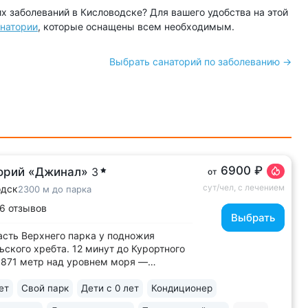
х заболеваний в Кисловодске? Для вашего удобства на этой
анатории
, которые оснащены всем необходимым.
Выбрать санаторий по заболеванию →
6900 ₽
орий «Джинал»
3
от
сут/чел, с лечением
одск
2300 м до парка
6 отзывов
Выбрать
асть Верхнего парка у подножия
ского хребта. 12 минут до Курортного
 871 метр над уровнем моря ­—
тные виды на Кавказские горы, чистый
 тишина и уединение. На территории
ет
Свой парк
Дети с 0 лет
Кондиционер
м расположены лучшие смотровые