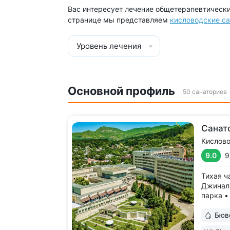
Вас интересует лечение общетерапевтически
странице мы представляем
кисловодские с
Уровень лечения
Основной профиль
50 санаториев
Санат
Кислов
9.0
9
Тихая ч
Джиналь
парка •
невероя
воздух,
Бюв
и рядо