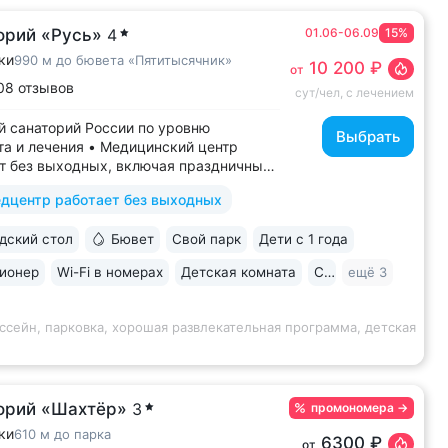
орий «Русь»
4
01.06-06.09
15%
ки
990 м до бювета «Пятитысячник»
10 200 ₽
от
08 отзывов
сут/чел, с лечением
 санаторий России по уровню
Выбрать
а и лечения • Медицинский центр
т без выходных, включая праздничные
ассейн 652 кв.м. (25×65 м)
дцентр работает без выходных
терапией, джакузи, каскадом
ой волной. Глубина от 30 до 180 см,
ский стол
Бювет
Свой парк
Дети с 1 года
дельная детская зона. Рядом
жены закрытая терраса...
ионер
Wi-Fi в номерах
Детская комната
Спа
ещё 3
ссейн, парковка, хорошая развлекательная программа, детская
орий «Шахтёр»
3
промономера
→
ки
610 м до парка
6300 ₽
от