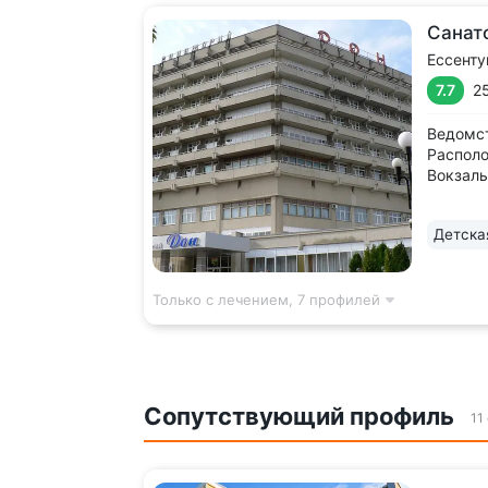
Санат
Ессенту
7.7
2
Ведомс
Располо
Вокзаль
может о
Детска
Только с лечением,
7 профилей
Сопутствующий профиль
11