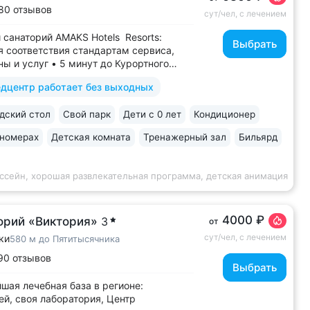
80 отзывов
сут/чел, с лечением
 санаторий AMAKS Hotels Resorts:
Выбрать
я соответствия стандартам сервиса,
ы и услуг • 5 минут до Курортного
грязелечебницы им. Семашко, парка
дцентр работает без выходных
• 3 минуты до бювета 4/33 с
ьной водой Ессентуки № 4 и № 17 •
ский стол
Свой парк
Дети с 0 лет
Кондиционер
й корпус «Центральный» —
еское здание...
 номерах
Детская комната
Тренажерный зал
Бильярд
ссейн, хорошая развлекательная программа, детская анимация
4000 ₽
орий «Виктория»
3
от
сут/чел, с лечением
ки
580 м до Пятитысячника
90 отзывов
Выбрать
шая лечебная база в регионе:
ей, своя лаборатория, Центр