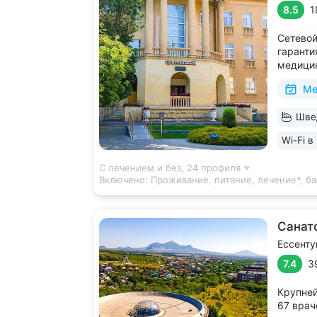
8.5
1
Сетевой
гаранти
медицин
парка, 
Ме
Победы 
минерал
Швед
Главны
историч
Wi-Fi в
С лечением и без,
24 профиля
Включено:
Проживание, питание, лечение*, ба
Санат
Ессенту
7.4
3
Крупней
67 врач