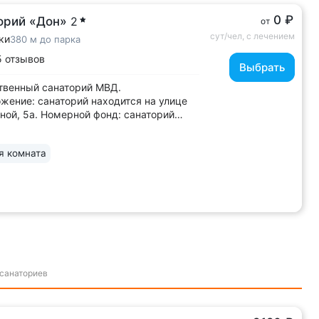
0 ₽
орий «Дон»
2
от
сут/чел, с лечением
ки
380 м до парка
5 отзывов
Выбрать
твенный санаторий МВД.
жение: санаторий находится на улице
ной, 5а. Номерной фонд: санаторий
дновременно ...
я комната
 санаториев