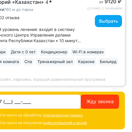
9120 ₽
орий «Казахстан»
4
от
сут/чел, с лечением
ки
760 м до парка
02 отзыва
Выбрать
 уровень лечения: входит в систему
ского Центра Управления делами
нта Республики Казахстан • 10 минут
ртного парка, Грязелечебницы им.
, бювета источников «Ессентуки 4»
арк
Дети с 0 лет
Кондиционер
Wi-Fi в номерах
нтуки-Новая» • Санаторий с восточным
я комната
Спа
Тренажерный зал
Караоке
Бильярд
ом в интерьерах. Во всех номерах...
ссейн, парковка, хорошая развлекательная программа
Жду звонка
Согласен на обработку
персональных данных
Согласен на получение
инфосообщений и акций