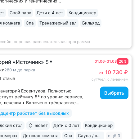
огических и генетических
ваний, 6 лечебно-диагностических
 • Расположен напротив Парка Победы
ет
Свой парк
Дети с 4 лет
Кондиционер
 части Ессентуков. 18 минут прогулки
я комната
Спа
Тренажерный зал
Бильярд
елечебницы им. Семашко и Курортного
 На территории...
ассейн, хорошая развлекательная программа
орий «Источник»
5
01.06-31.08
26%
ки
280 м до парка
10 730 ₽
от
1 отзыв
сут/чел, с лечением
анаторий Ессентуков. Полностью
Выбрать
ствует рейтингу 5* по уровню сервиса,
, лечения • Включено трёхразовое
 «шведский стол» с большим выбором
дцентр работает без выходных
дин из лучших вариантов по питанию
туках • Центр Курортной зоны: 3 минуты
ский стол
Бювет
Дети с 0 лет
Кондиционер
ртного парка и Грязелечебницы им....
 номерах
Детская комната
Спа
Сауна / хаммам
ещё 3