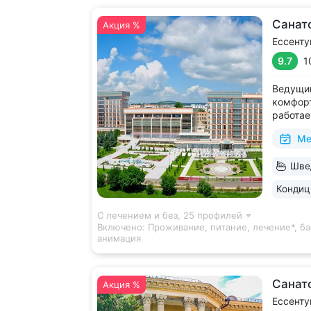
Санат
Акция %
Ессенту
9.7
1
Ведущий
комфорт
работае
дни • Б
Ме
с термо
и морск
Швед
есть от
располо
Кондиц
С лечением и без,
25 профилей
Включено:
Проживание, питание, лечение*, ба
анимация
Санат
Акция %
Ессенту