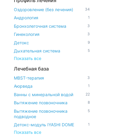
Профиль лечения
Оздоровление (без лечения)
34
Андрология
1
Бронхолегочная система
3
Гинекология
3
Детокс
9
Дыхательная система
5
Показать все
Лечебная база
MBST-терапия
3
Аюрведа
1
Ванны с минеральной водой
22
Вытяжение позвоночника
8
Вытяжение позвоночника
5
подводное
Детокс-модуль IYASHI DOME
1
Показать все