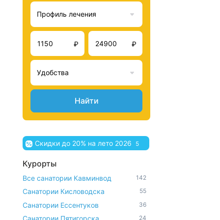
Профиль лечения
₽
₽
Удобства
Найти
Скидки до 20% на лето 2026
5
Курорты
Все санатории Кавминвод
142
Санатории Кисловодска
55
Санатории Ессентуков
36
Санатории Пятигорска
24