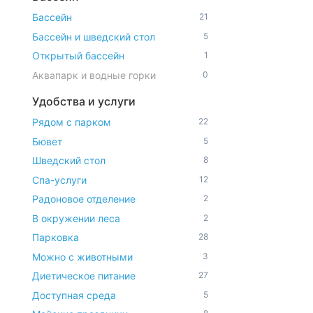
Бассейн
21
Бассейн и шведский стол
5
Открытый бассейн
1
Аквапарк и водные горки
0
Удобства и услуги
Рядом с парком
22
Бювет
5
Шведский стол
8
Спа-услуги
12
Радоновое отделение
2
В окружении леса
2
Парковка
28
Можно с животными
3
Диетическое питание
27
Доступная среда
5