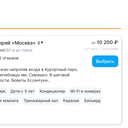
10 200 ₽
орий «Москва»
4
от
сут/чел, с лечением
ки
280 м до парка
6 отзывов
Выбрать
жен напротив входа в Курортный парк,
лечебницы им. Семашко. В шаговой
ости: бюветы Ессентуки
ссентуки № 17, Николаевские ванны,
ный зал им. Шаляпина • Санаторий
арк
Дети с 5 лет
Кондиционер
Wi-Fi в номерах
страции президента РФ — высокие
я комната
Тренажерный зал
Караоке
Бильярд
ты лечения и сервиса • Корпус № 2 —
еский...