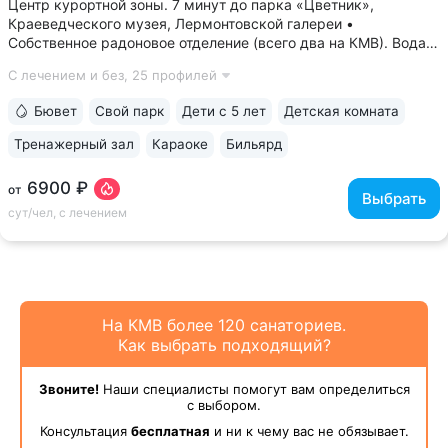
Центр курортной зоны. 7 минут до парка «Цветник»,
Краеведческого музея, Лермонтовской галереи •
Собственное радоновое отделение (всего два на КМВ). Вода
для радоновых ванн поступает напрямую из источника,
С лечением и без,
25 профилей
сохраняя все полезные свойства • Сероводородные ванны
с природным источником: минеральная...
Бювет
Свой парк
Дети с 5 лет
Детская комната
Тренажерный зал
Караоке
Бильярд
6900 ₽
от
Выбрать
сут/чел, с лечением
На КМВ более 120 санаториев.
Как выбрать подходящий?
Звоните!
Наши специалисты помогут вам определиться
с выбором.
Консультация
бесплатная
и ни к чему вас не обязывает.