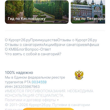
Гид по Кисловодску
Гид по Пятигорску
О Курорт26.ру
Преимущества
Отзывы о Курорт26.ру
Отзывы о санаториях
Акции
Врачи санаториев
Афиша
О КМВ
Блог
Вопрос–Ответ
Что взять с собой в санаторий?
100% надежно
Мы в Едином федеральном реестре
турагентов РТА
0034559
ИНН 263203967963
ИМЕЮТСЯ ПРОТИВОПОКАЗАНИЯ. НЕОБХОДИМА
КОНСУЛЬТАЦИЯ СПЕЦИАЛИСТА.
Политики и договор оферты
© 2011–2026 Курорт26.ру. Путевки в санатории
Кавминвод