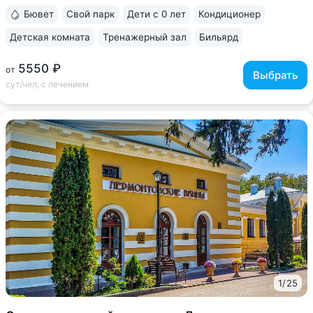
Уединенное расположение:...
Бювет
Свой парк
Дети с 0 лет
Кондиционер
Детская комната
Тренажерный зал
Бильярд
5550 ₽
от
Выбрать
сут/чел, с лечением
1
/
25