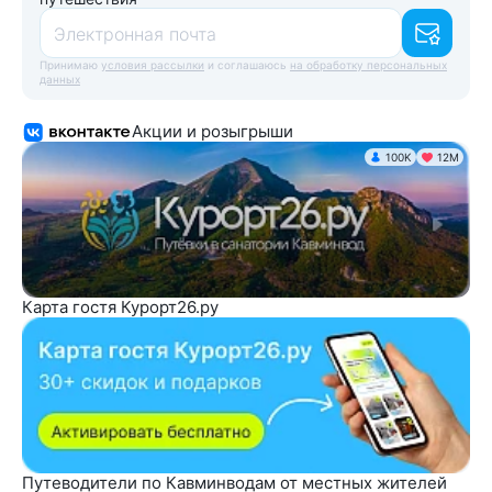
Электронная почта
Принимаю
условия рассылки
и соглашаюсь
на обработку персональных
данных
Акции и розыгрыши
100K
12М
Карта гостя Курорт26.ру
Путеводители по Кавминводам от местных жителей