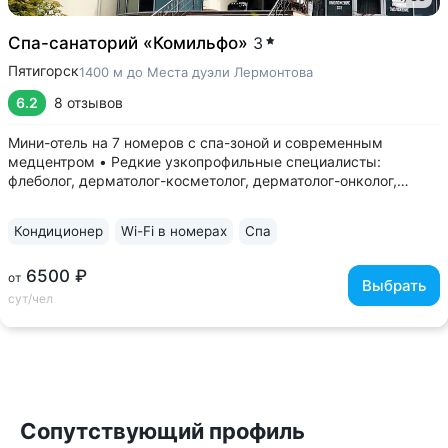
Спа-санаторий «Комильфо»
3
Пятигорск
1400 м до Места дуэли Лермонтова
6.2
8 отзывов
Мини-отель на 7 номеров с спа-зоной и современным
медцентром • Редкие узкопрофильные специалисты:
флеболог, дерматолог-косметолог, дерматолог-онколог,
детский дерматолог, трихолог, сосудистый хирург, гинеколог-
эндокринолог, репродуктолог, детский гинеколог • Доступна
Кондиционер
Wi-Fi в номерах
Спа
консультация нутрициолога...
6500 ₽
от
Выбрать
сут/чел
Сопутствующий профиль