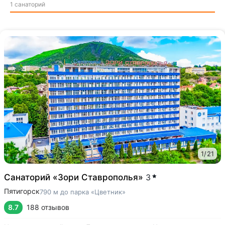
1 санаторий
1
/
21
Санаторий «Зори Ставрополья»
3
Пятигорск
790 м до парка «Цветник»
8.7
188 отзывов