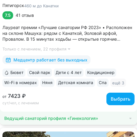
Пятигорск
460 м до Канатки
7.5
41 отзыв
Лауреат премии «Лучшие санатории РФ 2023» • Расположен
на склоне Машука: рядом с Канаткой, Эоловой арфой,
Провалом. В 15 минутах ходьбы — открытые горячие
источники «Бесстыжие ванны» • Из окон виден белоснежный
Только с лечением,
22 профиля
Эльбрус и Кавказский хребет — наблюдайте самые красивые
рассветы и закаты в городе •...
Медцентр работает без выходных
Бювет
Свой парк
Дети с 4 лет
Кондиционер
Wi-Fi в номерах
Няня
Детская комната
Спа
ещё 3
7423 ₽
от
Выбрать
сут/чел, с лечением
Ведущий санаторий профиля «Гинекология»