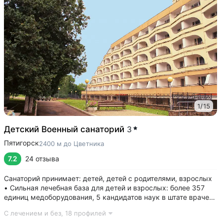
1
/
15
Детский Военный санаторий
3
Пятигорск
2400 м до Цветника
7.2
24 отзыва
Санаторий принимает: детей, детей с родителями, взрослых
• Сильная лечебная база для детей и взрослых: более 357
единиц медоборудования, 5 кандидатов наук в штате врачей,
программы лечения и реабилитации • Золотая медаль
С лечением и без,
18 профилей
«Лучшая здравница для семейного отдыха — 2023» •