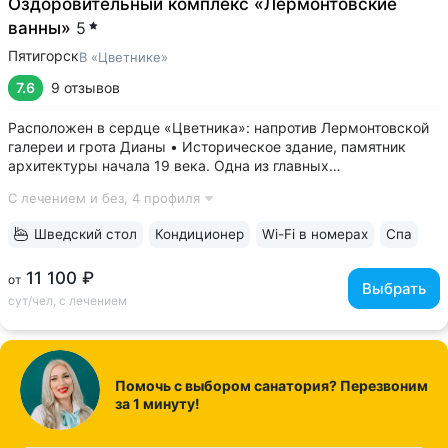
Оздоровительный комплекс «Лермонтовские
ванны»
5
Пятигорск
В «Цветнике»
7.6
9 отзывов
Расположен в сердце «Цветника»: напротив Лермонтовской
галереи и грота Дианы • Историческое здание, памятник
архитектуры начала 19 века. Одна из главных
достопримечательностей Пятигорска • В здании ванн
С лечением и без,
4 профиля
принимал процедуры поэт М.Ю. Лермонтов. Об этом
сохранилась запись в Пятигорском архиве •...
Шведский стол
Кондиционер
Wi-Fi в номерах
Спа
11 100 ₽
от
Выбрать
сут/чел, с лечением
Помочь с выбором санатория? Перезвоним
за 1 минуту!