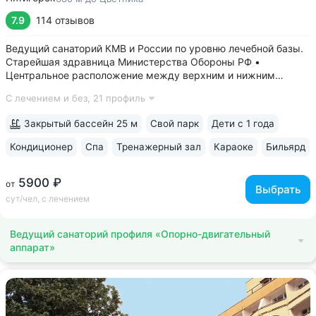
7.9
114 отзывов
Ведущий санаторий КМВ и России по уровню лечебной базы.
Старейшая здравница Министерства Обороны РФ •
Центральное расположение между верхним и нижним
парком. В 5–8 минутах: верхний парк — Канатка, Эолова
С лечением и без,
21 профиль
арфа, бульвар Гагарина, нижний — Дом-музей Лермонтова,
Цветник, Лермонтовская галерея,...
Закрытый бассейн 25 м
Свой парк
Дети с 1 года
Кондиционер
Спа
Тренажерный зал
Караоке
Бильярд
5900 ₽
от
Выбрать
сут/чел, с лечением
Ведущий санаторий профиля «Опорно-двигательный
аппарат»