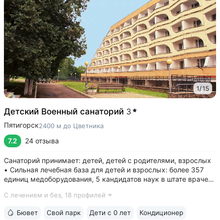
1
/
15
Детский Военный санаторий
3
Пятигорск
2400 м до Цветника
7.2
24 отзыва
Санаторий принимает: детей, детей с родителями, взрослых
• Сильная лечебная база для детей и взрослых: более 357
единиц медоборудования, 5 кандидатов наук в штате врачей,
программы лечения и реабилитации • Золотая медаль
С лечением и без,
18 профилей
«Лучшая здравница для семейного отдыха — 2023» •
Уединенное расположение:...
Бювет
Свой парк
Дети с 0 лет
Кондиционер