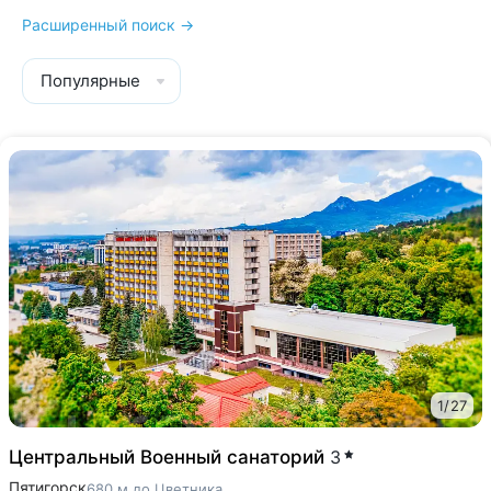
Расширенный поиск →
Популярные
1
/
27
Центральный Военный санаторий
3
Пятигорск
680 м до Цветника