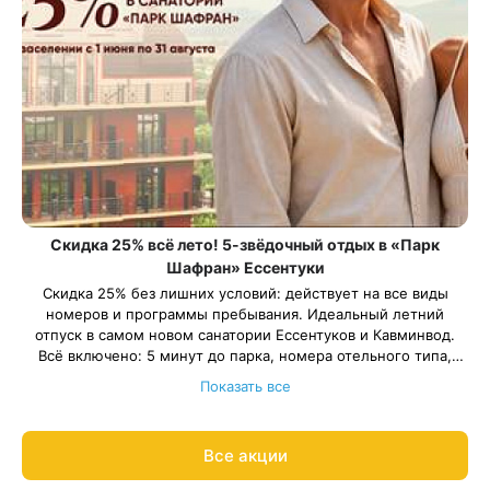
Скидка 25% всё лето! 5-звёдочный отдых в «Парк
Шафран» Ессентуки
Скидка 25% без лишних условий: действует на все виды
номеров и программы пребывания. Идеальный летний
отпуск в самом новом санатории Ессентуков и Кавминвод.
Всё включено: 5 минут до парка, номера отельного типа,
трехразовое питание «шведский стол» ресторанного уровня,
Всего 111 номеров. Успейте забронировать заранее.
Показать все
бассейн и хаммам, программа развлечений, детская комната.
Весь период проживания должен пройти в периоды: 1 июня –
30 августа 2026 года.
Рассчитаем цену со скидкой и забронируем отдых по
Все акции
акции:
8 800 700-15-77
.