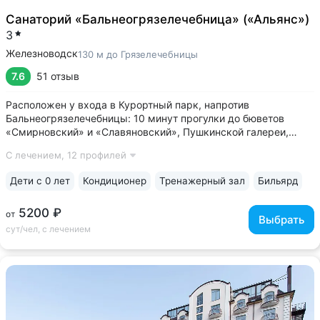
Санаторий «Бальнеогрязелечебница» («Альянс»)
3
Железноводск
130 м до Грязелечебницы
7.6
51 отзыв
Расположен у входа в Курортный парк, напротив
Бальнеогрязелечебницы: 10 минут прогулки до бюветов
«Смирновский» и «Славяновский», Пушкинской галереи,
озера «30’ка» • Собственное грязехранилище. Доступна
С лечением,
12 профилей
процедура «Общая грязь»: на одну процедуру отпускается
45 кг уникальной иловой грязи...
Дети с 0 лет
Кондиционер
Тренажерный зал
Бильярд
5200 ₽
от
Выбрать
сут/чел, с лечением