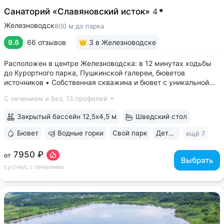
Санаторий «Славяновский исток»
4
Железноводск
800 м до парка
9.6
66 отзывов
3
в Железноводске
Расположен в центре Железноводска: в 12 минутах ходьбы
до Курортного парка, Пушкинской галереи, бюветов
источников • Собственная скважина и бювет с уникальной
минеральной водой № 61, которую можно попробовать
С лечением и без,
13 профилей
только здесь. Источник № 61 ессентукского типа показан для
лечения заболеваний...
Закрытый бассейн 12,5х4,5 м
Шведский стол
Бювет
Водные горки
Свой парк
Дети с 0 лет
ещё 7
7950 ₽
от
Выбрать
сут/чел, с лечением