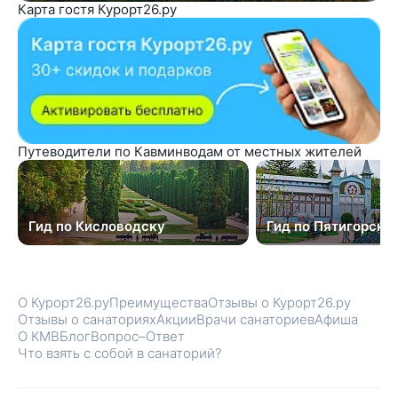
Карта гостя Курорт26.ру
Путеводители по Кавминводам от местных жителей
Гид по Кисловодску
Гид по Пятигорску
О Курорт26.ру
Преимущества
Отзывы о Курорт26.ру
Отзывы о санаториях
Акции
Врачи санаториев
Афиша
О КМВ
Блог
Вопрос–Ответ
Что взять с собой в санаторий?