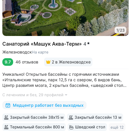
1
/
23
Санаторий «Машук Аква-Терм»
4
Железноводск
На карте
9.7
46 отзывов
2
в Железноводске
Уникально! Открытые бассейны с горячими источниками
«Итальянские термы, парк 12,5 га с озером, 6 видов бань,
Центр развития мозга, 2 крытых бассейна, «шведский стол»
и детокс-зал, 24 программы лечения, EMS-тренировки,
С лечением и без,
29 профилей
большой спа-комплекс, вода «Легенда Кавказа» •
Расположен в уединенном...
Медцентр работает без выходных
Закрытый бассейн 38х15 м
Закрытый бассейн 13 м
Термальный бассейн 800 м
Шведский стол
ещё 12