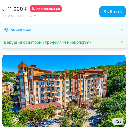
11 000 ₽
промономера
от
Выбрать
сут/чел, с лечением
Уникально!
Ведущий санаторий профиля «Гинекология»
1
/
22