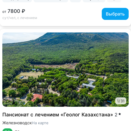
7800 ₽
от
Выбрать
сут/чел, с лечением
1
/
31
Пансионат с лечением «Геолог Казахстана»
2
Железноводск
На карте