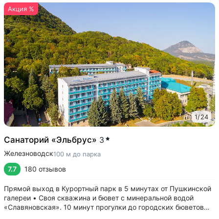
Акция %
1
/
24
Санаторий «Эльбрус»
3
Железноводск
100 м до парка
7.7
180 отзывов
Прямой выход в Курортный парк в 5 минутах от Пушкинской
галереи • Своя скважина и бювет с минеральной водой
«Славяновская». 10 минут прогулки до городских бюветов
«Смирновский», «Лермонтовский» • Питание «шведский