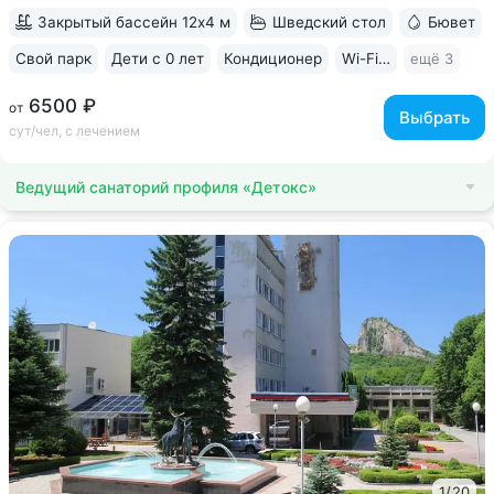
Закрытый бассейн 12х4 м
Шведский стол
Бювет
Свой парк
Дети с 0 лет
Кондиционер
Wi-Fi в номерах
ещё 3
6500 ₽
от
Выбрать
сут/чел, с лечением
Ведущий санаторий профиля «Детокс»
1
/
20