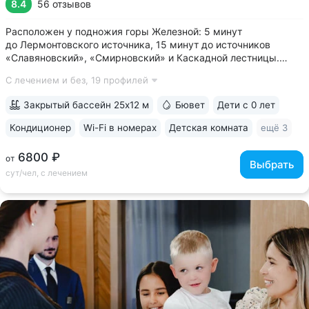
8.4
56 отзывов
Расположен у подножия горы Железной: 5 минут
до Лермонтовского источника, 15 минут до источников
«Славяновский», «Смирновский» и Каскадной лестницы.
У входа в санаторий начинается круговой терренкур № 1 •
С лечением и без,
19 профилей
Лечебные ванны с природной минеральной водой: вода
поступает напрямую из скважины № 64,...
Закрытый бассейн 25х12 м
Бювет
Дети с 0 лет
Кондиционер
Wi-Fi в номерах
Детская комната
ещё 3
6800 ₽
от
Выбрать
сут/чел, с лечением