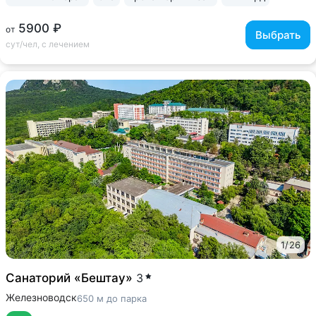
5900 ₽
от
Выбрать
сут/чел, с лечением
1
/
26
Санаторий «Бештау»
3
Железноводск
650 м до парка