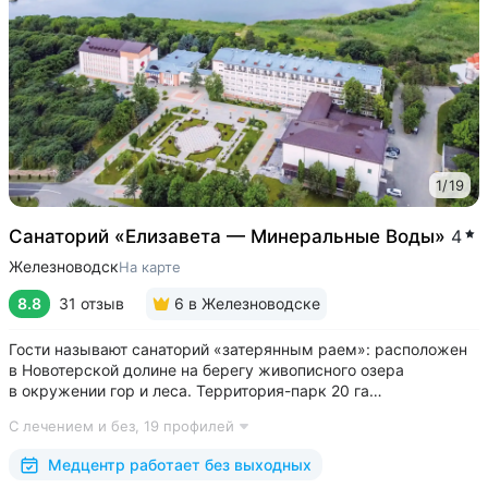
1
/
19
Cанаторий «Елизавета — Минеральные Воды»
4
Железноводск
На карте
8.8
31 отзыв
6
в Железноводске
Гости называют санаторий «затерянным раем»: расположен
в Новотерской долине на берегу живописного озера
в окружении гор и леса. Территория-парк 20 га
с терренкуром (4 км), скверами, велодорожками, фотозоной,
С лечением и без,
19 профилей
живописным храмом «Нерушимая стена» • Обустроенная
набережная озера с зонами отдыха и...
Медцентр работает без выходных