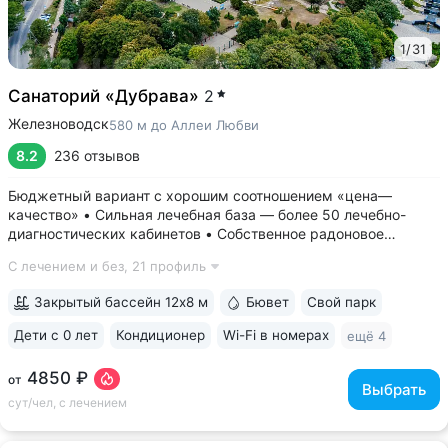
1
/
31
Санаторий «Дубрава»
2
Железноводск
580 м до Аллеи Любви
8.2
236 отзывов
Бюджетный вариант с хорошим соотношением «цена—
качество» • Сильная лечебная база — более 50 лечебно-
диагностических кабинетов • Собственное радоновое
отделение — единственное в Железноводске • Бювет
С лечением и без,
21 профиль
с минеральной водой «Славяновская» и «Смирновская» •
Крытый бассейн 12×8 м. В бассейне...
Закрытый бассейн 12х8 м
Бювет
Свой парк
Дети с 0 лет
Кондиционер
Wi-Fi в номерах
ещё 4
4850 ₽
от
Выбрать
сут/чел, с лечением