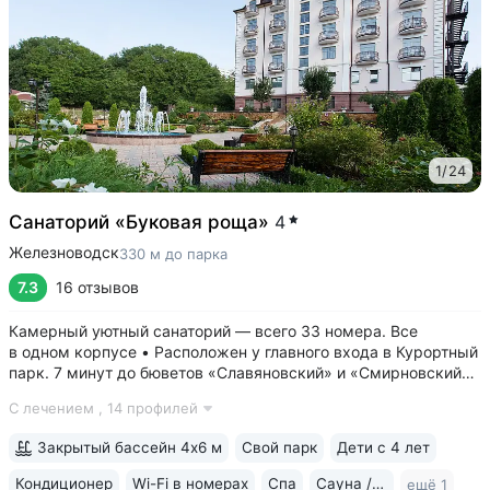
1
/
24
Санаторий «Буковая роща»
4
Железноводск
330 м до парка
7.3
16 отзывов
Камерный уютный санаторий — всего 33 номера. Все
в одном корпусе • Расположен у главного входа в Курортный
парк. 7 минут до бюветов «Славяновский» и «Смирновский»,
Каскадной лестницы, 15 минут до озера 30’ка • Английские
С лечением ,
14 профилей
балконы во всех номерах с панорамным видом на горы,
парк, курортную зону •...
Закрытый бассейн 4х6 м
Свой парк
Дети с 4 лет
Кондиционер
Wi-Fi в номерах
Спа
Сауна / хаммам
ещё 1