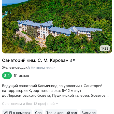
1
/
22
Санаторий «им. С. М. Кирова»
3
Железноводск
В Нижнем парке
8.4
51 отзыв
Ведущий санаторий Кавминвод по урологии • Санаторий
на территории Курортного парка: 5–12 минут
до Лермонтовского бювета, Пушкинской галереи, бюветов
«Славяновский» и «Смирновский». Терренкур прямой, без
С лечением и без,
12 профилей
спусков и подъемов • Уединенное расположение у подножия
горы Железной: вокруг лес, тишина,...
Wi-Fi в номерах
Спа
Тренажерный зал
Бильярд