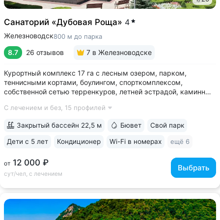
Санаторий «Дубовая Роща»
4
Железноводск
800 м до парка
8.7
26 отзывов
7
в Железноводске
Курортный комплекс 17 га с лесным озером, парком,
теннисными кортами, боулингом, спорткомплексом,
собственной сетью терренкуров, летней эстрадой, каминным
залом • Озеро с благоустроенным пляжем, чайным
С лечением и без,
15 профилей
домиком, лодочной станцией с катамаранами и зоной для
рыбалки на территории • Расположен...
Закрытый бассейн 22,5 м
Бювет
Свой парк
Дети с 5 лет
Кондиционер
Wi-Fi в номерах
ещё 6
12 000 ₽
от
Выбрать
сут/чел, с лечением