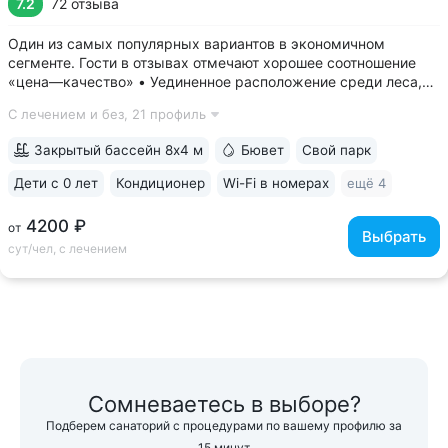
7.2
72 отзыва
Один из самых популярных вариантов в экономичном
сегменте. Гости в отзывах отмечают хорошее соотношение
«цена—качество» • Уединенное расположение среди леса,
у подножия горы Бештау. Тишина и покой. Территория
С лечением и без,
21 профиль
заповедника 6 га с цветущими деревьями, беседками,
чистым воздухом, дорожками для...
Закрытый бассейн 8х4 м
Бювет
Свой парк
Дети с 0 лет
Кондиционер
Wi-Fi в номерах
ещё 4
4200 ₽
от
Выбрать
сут/чел, с лечением
Сомневаетесь в выборе?
Подберем санаторий с процедурами по вашему профилю за
15 минут