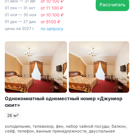
01 июн — 31 авг
от 10 100 ₽
кровати
Рассчитать
01 сен — 31 окт
от 11 100 ₽
01 ноя — 30 ноя
от 10 100 ₽
01 дек — 27 дек
от 9100 ₽
цены на 2027 г.
по запросу
Однокомнатный одноместный номер «Джуниор
сюит»
26 м
2
холодильник, телевизор, фен, набор чайной посуды, балкон,
сейф, телефон, ванные принадлежности, двуспальная