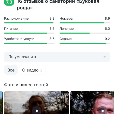
16 отзывов о санатории «Буковая
7.3
Инфраструктура
роща»
Бар
Детская игровая площадка
Расположение
9.8
Номера
8.9
Кабельное ТВ в номерах
Питание
8.6
Лечение
6.0
Киноконцертный зал
Количество корпусов: 1
Удобства и услуги
8.6
Сервис
9.2
Кондиционеры в номерах
Лифты
Охраняемая стоянка
По умолчанию
Ресторан
Сигнализация в номерах
Собственный парк
Все
С видео
3
Теплые переходы между корпусами
Фонтаны
Фото и видео гостей
Холл на этаже
Бизнес-услуги
Факс
Ксерокс
Интернет