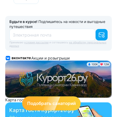
Будьте в курсе!
Подпишитесь на новости и выгодные
путешествия
Электронная почта
Принимаю
условия рассылки
и соглашаюсь
на обработку персональных
данных
Акции и розыгрыши
100K
12М
Карта гостя Курорт26.ру
Подобрать санаторий