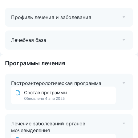
сосудистой системы, гинекологические и
урологические болезни.
Профиль лечения и заболевания
Санаторий принимает детей на отдых с рождения,
лечение детей — с
4 лет
.
Санаторий «Буковая роща» располагает собственным
Лечебная база
СПА-комплексом.
Есть бесплатная охраняемая стоянка.
Программы лечения
Гастроэнтерологическая программа
Состав программы
Обновлено 4 апр 2025
Лечение заболеваний органов
мочевыделения