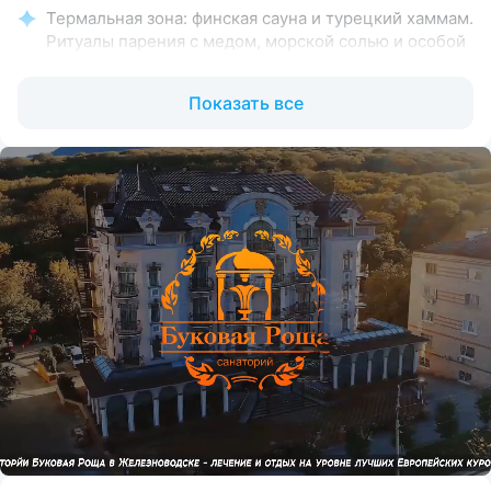
Термальная зона: финская сауна и турецкий хаммам.
Ритуалы парения с медом, морской солью и особой
техникой растирания
Трехразовое питание меню—заказ с элементами
Показать все
«шведского стола». Обеденный зал-ресторан
в классическом стиле с панорамными окнами.
Можно выбрать специальные рационы:
вегетарианский, постный. В зале две кофемашины
с хорошим кофе
Просторные номера площадью
от 26 кв.м. с итальянской мебелью и сантехникой.
Во всех номерах: ортопедические матрасы,
качественный текстиль, кондиционер,
холодильник, чайная зона, косметические средства,
халаты, тапочки. Запас питьевой воды пополняется
каждый день
Здоровое движение: 14 видов ЛФК, аквааэробика,
тренажерный зал, прокат велосипедов и палок для
ходьбы