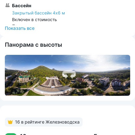
Бассейн
Закрытый бассейн 4х6 м
Включен в стоимость
По назначению врача
Показать всe
Расстояние
Панорама с высоты
От ж/д вокзала 980 м
От Аэропорта 14.5 км
До парка 330 м
До источника 390 м
До центра города 760 м
Развлечения
Бассейн
Библиотека
Настольный теннис
Пешие прогулки
Развлекательные программы
16 в рейтинге Железноводска
Танцпол
Экскурсии