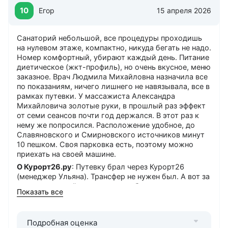
10
Егор
15 апреля 2026
Санаторий небольшой, все процедуры проходишь
на нулевом этаже, компактно, никуда бегать не надо.
Номер комфортный, убирают каждый день. Питание
диетическое (жкт-профиль), но очень вкусное, меню
заказное. Врач Людмила Михайловна назначила все
по показаниям, ничего лишнего не навязывала, все в
рамках путевки. У массажиста Александра
Михайловича золотые руки, в прошлый раз эффект
от семи сеансов почти год держался. В этот раз к
нему же попросился. Расположение удобное, до
Славяновского и Смирновского источников минут
10 пешком. Своя парковка есть, поэтому можно
приехать на своей машине.
О Курорт26.ру
: Путевку брал через Курорт26
(менеджер Ульяна). Трансфер не нужен был. А вот за
приветственный подарок очень благодарен.
Показать все
Понравилось
: Замечательный персонал и
эффективное лечение
Можно лучше
: Все и так хорошо.
Подробная оценка