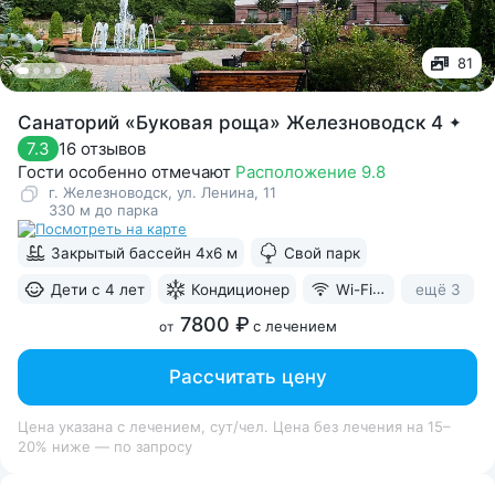
81
Санаторий «Буковая роща» Железноводск 4
✦
16 отзывов
7.3
Гости особенно отмечают
Расположение 9.8
г. Железноводск, ул. Ленина, 11
330 м до парка
Закрытый бассейн 4х6 м
Свой парк
ещё 3
Дети с 4 лет
Кондиционер
Wi-Fi в номерах
7800 ₽
с лечением
от
Рассчитать цену
Цена указана с лечением, сут/чел. Цена без лечения на 15–
20% ниже — по запросу