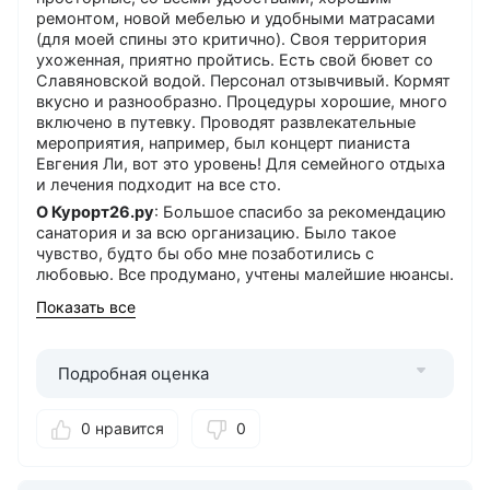
ремонтом, новой мебелью и удобными матрасами
(для моей спины это критично). Своя территория
ухоженная, приятно пройтись. Есть свой бювет со
Славяновской водой. Персонал отзывчивый. Кормят
вкусно и разнообразно. Процедуры хорошие, много
включено в путевку. Проводят развлекательные
мероприятия, например, был концерт пианиста
Евгения Ли, вот это уровень! Для семейного отдыха
и лечения подходит на все сто.
О Курорт26.ру
: Большое спасибо за рекомендацию
санатория и за всю организацию. Было такое
чувство, будто бы обо мне позаботились с
любовью. Все продумано, учтены малейшие нюансы.
Понравилось
: Все
Показать все
Можно лучше
: Ничего больше не надо.
Подробная оценка
0 нравится
0