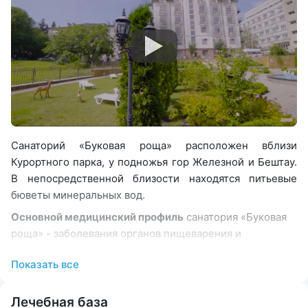
Санаторий «Буковая роща» расположен вблизи
Курортного парка, у подножья гор Железной и Бештау.
В непосредственной близости находятся питьевые
бюветы минеральных вод.
Основной медицинский профиль
санатория «Буковая
роща» - заболевания органов пищеварения и
мочеполовой системы. Также в здравнице лечат
Показать все
сопутствующие патологии:
нарушения обмена
веществ, избыточный вес, заболевания опорно-
двигательного аппарата, нервной системы, сердечно-
Лечебная база