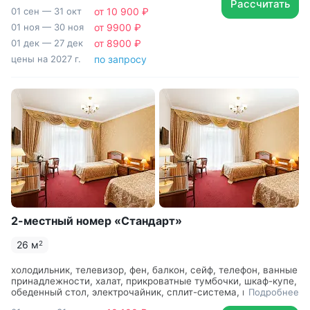
Рассчитать
01 сен — 31 окт
от 10 900 ₽
01 ноя — 30 ноя
от 9900 ₽
01 дек — 27 дек
от 8900 ₽
цены на 2027 г.
по запросу
2-м­естны­й номер «Станд­арт»
26 м
2
холодильник, телевизор, фен, балкон, сейф, телефон, ванные
принадлежности, халат, прикроватные тумбочки, шкаф-купе,
обеденный стол, электрочайник, сплит-система, ванная
Подробнее
комната, посуда, набор полотенец, две односпальные