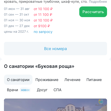
кровать, прикроватные тумбочки, шкаф-купе, стол, сплит-
Подробнее
система, ванная комната
01 июн — 31 авг
от 10 100 ₽
Рассчитать
01 сен — 31 окт
от 11 100 ₽
01 ноя — 30 ноя
от 10 100 ₽
01 дек — 27 дек
от 9100 ₽
цены на 2027 г.
по запросу
Все номера
О санатории «Буковая роща»
О санатории
Проживание
Лечение
Питание
Врачи
Досуг
СПА
новое