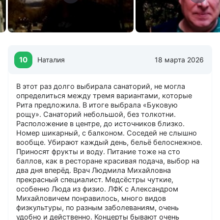
Интернет
Бесплатный в холле
Бесплатный на территории
Бесплатный в номерах
10
Наталия
18 марта 2026
Банкоматы
Московский банк Реконструкции и Развития
В этот раз долго выбирала санаторий, не могла
определиться между тремя вариантами, которые
Дети
Рита предложила. В итоге выбрала «Буковую
от 4-х лет
рощу». Санаторий небольшой, без толкотни.
Детская игровая площадка
Расположение в центре, до источников близко.
Лечение с 4 лет
Номер шикарный, с балконом. Соседей не слышно
вообще. Убирают каждый день, бельё белоснежное.
Прокат
Приносят фрукты и воду. Питание тоже на сто
баллов, как в ресторане красивая подача, выбор на
Спортинвентаря
два дня вперёд. Врач Людмила Михайловна
прекрасный специалист. Медсёстры чуткие,
Услуги
особенно Люда из физио. ЛФК с Александром
Spa
Михайловичем понравилось, много видов
Массаж
физкультуры, по разным заболеваниям, очень
Парная (баня)
удобно и действенно. Концерты бывают очень