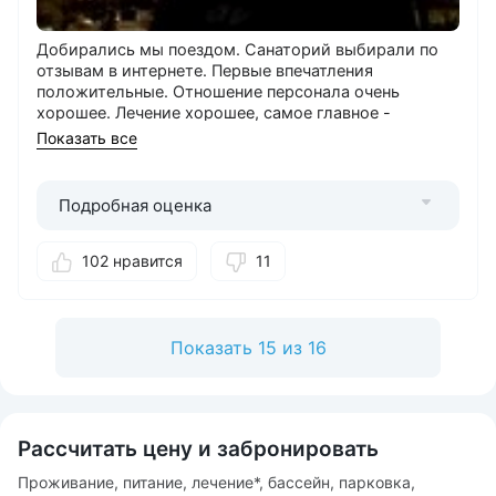
Добирались мы поездом. Санаторий выбирали по
отзывам в интернете. Первые впечатления
положительные. Отношение персонала очень
хорошее. Лечение хорошее, самое главное -
помогает! Питание хорошее, всего хватает. Готовят
Показать все
вкусно, у нас свои диетические столы. Номер
хороший, чтобы сделать еще лучше, нужен только
ремонт. Уборка проводится регулярно. Территории
Подробная оценка
у санатория практически нет, гуляем в парке. В
санатории проводятся концерты, приезжают
местные группы и коллективы. Очень нравится
102 нравится
11
природа, прогулки по терренкуру. Нравится всё,
менять ничего не надо! В Железноводск вернусь, но
теперь в другой санаторий, хочется разнообразия!
Показать 15 из 16
Рассчитать цену и забронировать
Проживание, питание, лечение*, бассейн, парковка,