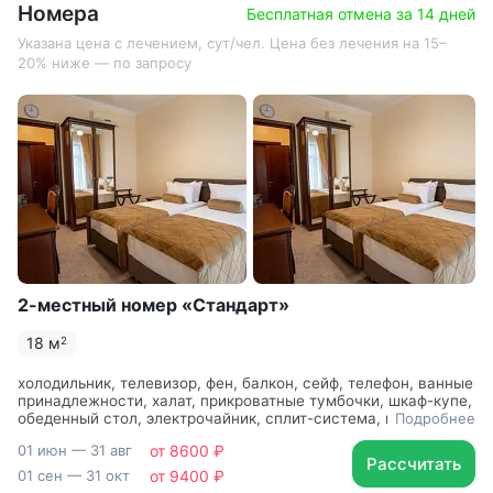
внутривенное лазерное облучение крови (ВЛОК)
Номера
Бесплатная отмена за 14 дней
Отделение классического массажа, роликовый
Указана цена с лечением, сут/чел. Цена без лечения на 15–
20% ниже — по запросу
и термовибромассаж, детензор-терапия (мягкое
вытяжения позвоночника)
Отдых и лечение детей с 4-х лет. Ведет прием
врач-терапевт, есть специализированная детская
программа лечения. Открытая детская площадка
на территории
98% отзывов гостей о санатории положительные
2-м­естны­й номер «Станд­арт»
18 м
2
холодильник, телевизор, фен, балкон, сейф, телефон, ванные
принадлежности, халат, прикроватные тумбочки, шкаф-купе,
обеденный стол, электрочайник, сплит-система, ванная
Подробнее
комната, посуда, набор полотенец, две односпальные
01 июн — 31 авг
от 8600 ₽
кровати
Рассчитать
01 сен — 31 окт
от 9400 ₽