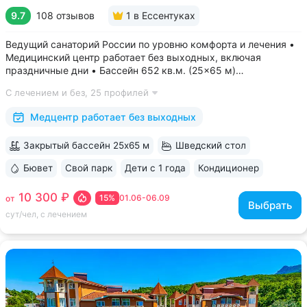
9.7
108 отзывов
1
в Ессентуках
Ведущий санаторий России по уровню комфорта и лечения •
Медицинский центр работает без выходных, включая
праздничные дни • Бассейн 652 кв.м. (25×65 м)
с термотерапией, джакузи, каскадом и морской волной.
С лечением и без,
25 профилей
Глубина от 30 до 180 см, есть отдельная детская зона. Рядом
расположены закрытая терраса...
Медцентр работает без выходных
Закрытый бассейн 25х65 м
Шведский стол
Бювет
Свой парк
Дети с 1 года
Кондиционер
ещё 6
10 300 ₽
15%
01.06-06.09
от
Выбрать
сут/чел, с лечением