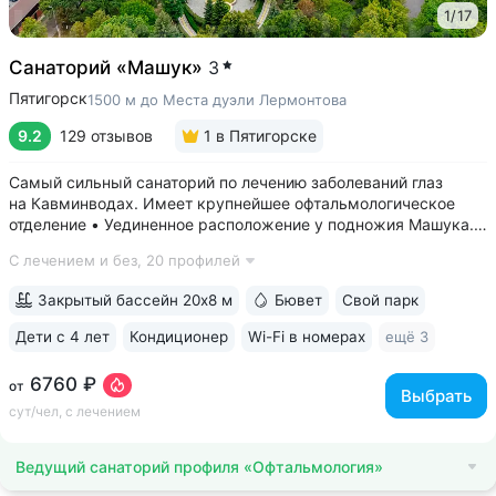
1
/
17
Санаторий «Машук»
3
Пятигорск
1500 м до Места дуэли Лермонтова
9.2
129 отзывов
1
в Пятигорске
Самый сильный санаторий по лечению заболеваний глаз
на Кавминводах. Имеет крупнейшее офтальмологическое
отделение • Уединенное расположение у подножия Машука.
В пешей доступности: Место дуэли Лермонтова, смотровая
С лечением и без,
20 профилей
площадка Ворота любви, начало терренкура вокруг Машука.
В 5 минутах ж/д станция...
Закрытый бассейн 20х8 м
Бювет
Свой парк
Дети с 4 лет
Кондиционер
Wi-Fi в номерах
ещё 3
6760 ₽
от
Выбрать
сут/чел, с лечением
Ведущий санаторий профиля «Офтальмология»