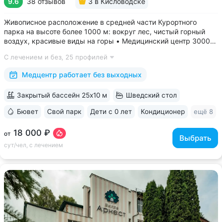
9.6
38 отзывов
3
в Кисловодске
Живописное расположение в средней части Курортного
парка на высоте более 1000 м: вокруг лес, чистый горный
воздух, красивые виды на горы • Медицинский центр 3000
кв.м. В штате 43 врача и 220 медспециалистов высокой
С лечением и без,
25 профилей
квалификации • Более 1000 видов диагностики и ДНК-
исследований. Есть диагностика...
Медцентр работает без выходных
Закрытый бассейн 25x10 м
Шведский стол
Бювет
Свой парк
Дети с 0 лет
Кондиционер
ещё 8
18 000 ₽
от
Выбрать
сут/чел, с лечением