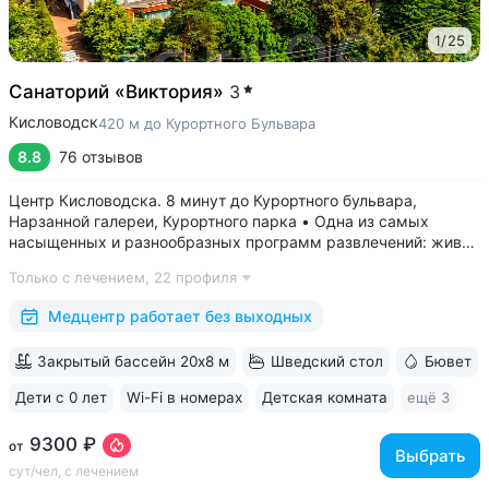
1
/
25
Санаторий «Виктория»
3
Кисловодск
420 м до Курортного Бульвара
8.8
76 отзывов
Центр Кисловодска. 8 минут до Курортного бульвара,
Нарзанной галереи, Курортного парка • Одна из самых
насыщенных и разнообразных программ развлечений: живая
музыка, концерты, дискотеки, кинопоказы, лазерные шоу,
Только с лечением,
22 профиля
стендап, мастер-классы по рисованию «эбру» и танцам
(бачата, восточные танцы)....
Медцентр работает без выходных
Закрытый бассейн 20х8 м
Шведский стол
Бювет
Дети с 0 лет
Wi-Fi в номерах
Детская комната
ещё 3
9300 ₽
от
Выбрать
сут/чел, с лечением