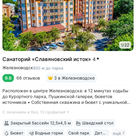
1
/
22
Санаторий «Славяновский исток»
4
Железноводск
800 м до парка
9.6
66 отзывов
3
в Железноводске
Расположен в центре Железноводска: в 12 минутах ходьбы
до Курортного парка, Пушкинской галереи, бюветов
источников • Собственная скважина и бювет с уникальной
минеральной водой № 61, которую можно попробовать
С лечением и без,
13 профилей
только здесь. Источник № 61 ессентукского типа показан для
лечения заболеваний...
Закрытый бассейн 12,5х4,5 м
Шведский стол
Бювет
Водные горки
Свой парк
Дети с 0 лет
ещё 7