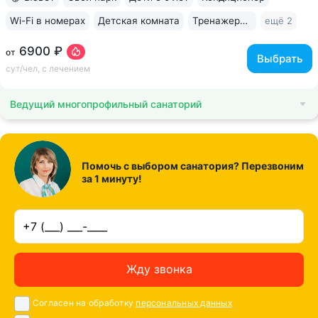
Wi-Fi в номерах
Детская комната
Тренажерный зал
ещё 2
6900 ₽
от
Выбрать
сут/чел, с лечением
Ведущий многопрофильный санаторий
Помочь с выбором санатория? Перезвоним
за 1 минуту!
Жду звонка
Согласен на обработку
персональных данных