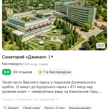
1
/
17
Санаторий «Джинал»
3
Кисловодск
2300 м до парка
9.0
99 отзывов
7
в Кисловодске
Тихая часть Верхнего парка у подножия Джинальского
хребта. 12 минут до Курортного парка • 871 метр над
уровнем моря ­— невероятные виды на Кавказские горы,
чистый воздух, тишина и уединение. На территории и рядом
Только с лечением,
20 профилей
расположены лучшие смотровые площадки Кисловодска •
Собственный бювет...
Бювет
Свой парк
Дети с 0 лет
Кондиционер