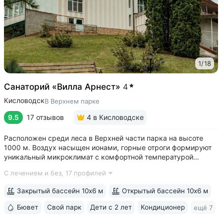
1
/
18
Санаторий «Вилла Арнест»
4
Кисловодск
В Верхнем парке
9.5
17 отзывов
4
в Кисловодске
Расположен среди леса в Верхней части парка на высоте
1000 м. Воздух насыщен ионами, горные отроги формируют
уникальный микроклимат с комфортной температурой
и влажностью воздуха. Прямой выход на терренкур
С лечением и без,
17 профилей
№ 2Б Кисловодского парка • Один из лучших вариантов для
уединенного отдыха. В санатории...
Закрытый бассейн 10х6 м
Открытый бассейн 10х6 м
Бювет
Свой парк
Дети с 2 лет
Кондиционер
ещё 7