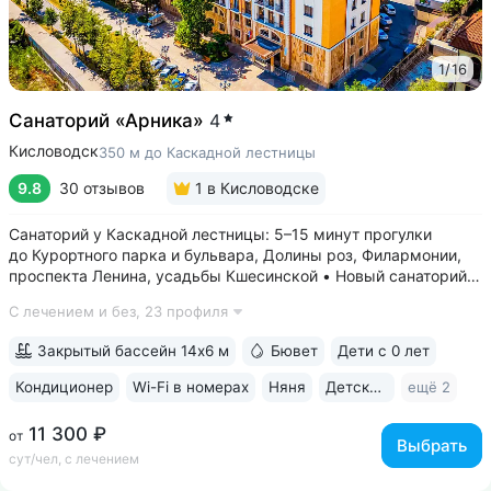
1
/
16
Санаторий «Арника»
4
Кисловодск
350 м до Каскадной лестницы
9.8
30 отзывов
1
в Кисловодске
Санаторий у Каскадной лестницы: 5–15 минут прогулки
до Курортного парка и бульвара, Долины роз, Филармонии,
проспекта Ленина, усадьбы Кшесинской • Новый санаторий,
открыт в 2018 году. 95% отзывов о санатории
С лечением и без,
23 профиля
положительные. Многие гости отмечают, что санаторий
превзошёл ожидания по уровню...
Закрытый бассейн 14х6 м
Бювет
Дети с 0 лет
Кондиционер
Wi-Fi в номерах
Няня
Детская комната
ещё 2
11 300 ₽
от
Выбрать
сут/чел, с лечением