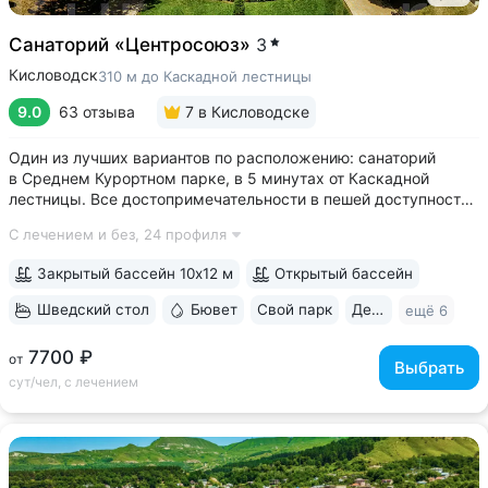
Санаторий «Центросоюз»
3
Кисловодск
310 м до Каскадной лестницы
9.0
63 отзыва
7
в Кисловодске
Один из лучших вариантов по расположению: санаторий
в Среднем Курортном парке, в 5 минутах от Каскадной
лестницы. Все достопримечательности в пешей доступности
• Парк санатория с фонтаном, цветниками, беседками
С лечением и без,
24 профиля
переходит в Курортный парк, к терренкурам № 3 и № 2Б •
В путёвки включен большой...
Закрытый бассейн 10х12 м
Открытый бассейн
Шведский стол
Бювет
Свой парк
Дети с 2 лет
ещё 6
7700 ₽
от
Выбрать
сут/чел, с лечением