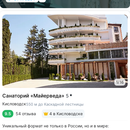
1
/
16
Санаторий «Майерведа»
5
Кисловодск
550 м до Каскадной лестницы
9.5
54 отзыва
4
в Кисловодске
Уникальный формат не только в России, но и в мире: