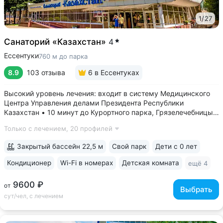
1
/
27
Санаторий «Казахстан»
4
Ессентуки
760 м до парка
8.9
103 отзыва
6
в Ессентуках
Высокий уровень лечения: входит в систему Медицинского
Центра Управления делами Президента Республики
Казахстан • 10 минут до Курортного парка, Грязелечебницы
им. Семашко, бювета источников «Ессентуки 4»
Только с лечением,
20 профилей
и «Ессентуки-Новая» • Санаторий с восточным колоритом
в интерьерах. Во всех номерах...
Закрытый бассейн 22,5 м
Свой парк
Дети с 0 лет
Кондиционер
Wi-Fi в номерах
Детская комната
ещё 4
9600 ₽
от
Выбрать
сут/чел, с лечением