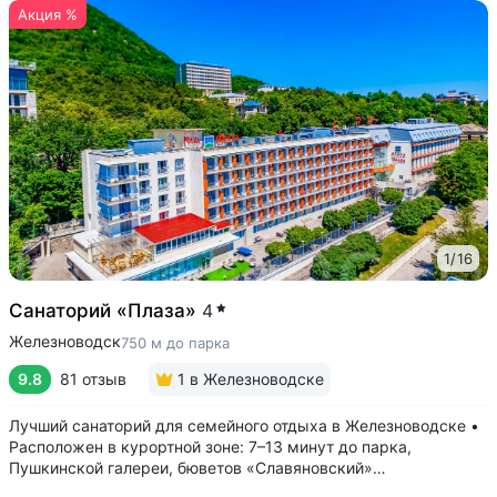
Акция %
1
/
16
Санаторий «Плаза»
4
Железноводск
750 м до парка
9.8
81 отзыв
1
в Железноводске
Лучший санаторий для семейного отдыха в Железноводске •
Расположен в курортной зоне: 7–13 минут до парка,
Пушкинской галереи, бюветов «Славяновский»
и «Смирновский» • Собственный бювет с минеральной водой