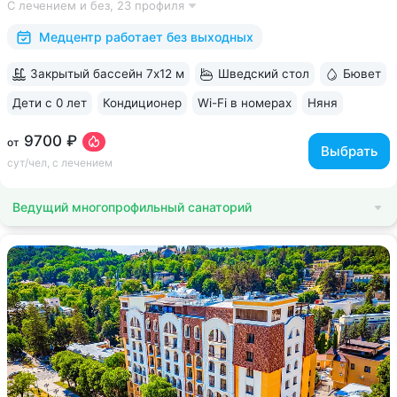
С лечением и без,
23 профиля
«Славяновская» • Все в одном здании: не нужно выходить
на улицу, чтобы получить лечение,...
Медцентр работает без выходных
Закрытый бассейн 7х12 м
Шведский стол
Бювет
Дети с 0 лет
Кондиционер
Wi-Fi в номерах
Няня
ещё 6
9700 ₽
от
Выбрать
сут/чел, с лечением
Ведущий многопрофильный санаторий