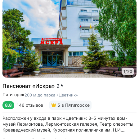
1
/
20
Пансионат «Искра»
2
Пятигорск
200 м до парка «Цветник»
8.8
146 отзывов
5
в Пятигорске
Расположен у входа в парк «Цветник»: 3–5 минутах дом-
музей Лермонтова, Лермонтовская галерея, Театр оперетты,
Краеведческий музей, Курортная поликлиника им. Н.И.
Пирогова • Центральная питьевая галерея Пятигорска