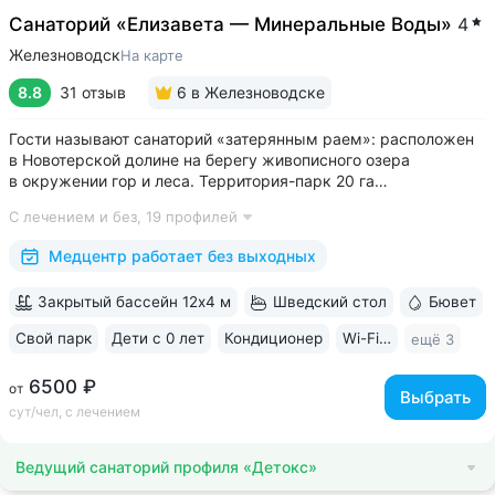
Cанаторий «Елизавета — Минеральные Воды»
4
Железноводск
На карте
8.8
31 отзыв
6
в Железноводске
Гости называют санаторий «затерянным раем»: расположен
в Новотерской долине на берегу живописного озера
в окружении гор и леса. Территория-парк 20 га
с терренкуром (4 км), скверами, велодорожками, фотозоной,
С лечением и без,
19 профилей
живописным храмом «Нерушимая стена» • Обустроенная
набережная озера с зонами отдыха и...
Медцентр работает без выходных
Закрытый бассейн 12х4 м
Шведский стол
Бювет
Свой парк
Дети с 0 лет
Кондиционер
Wi-Fi в номерах
ещё 3
6500 ₽
от
Выбрать
сут/чел, с лечением
Ведущий санаторий профиля «Детокс»