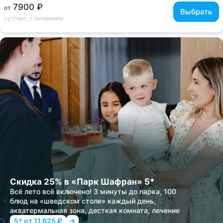
7900 ₽
от
Выбрать
сут/чел, с лечением
Скидка 25% в «Парк Шафран» 5*
Всё лето всё включено! 3 минуты до парка, 100
блюд на «шведском столе» каждый день,
акватермальная зона, десткая комната, лечение
5* от 11 625 ₽