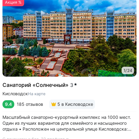
Акция %
1
/
24
Санаторий «Солнечный»
3
Кисловодск
На карте
9.4
185 отзывов
5
в Кисловодске
Масштабный санаторно-курортный комплекс на 1000 мест.
Один из лучших вариантов для семейного и насыщенного
отдыха • Расположен на центральной улице Кисловодска:
рядом цирк, до Курортного бульвара можно дойти