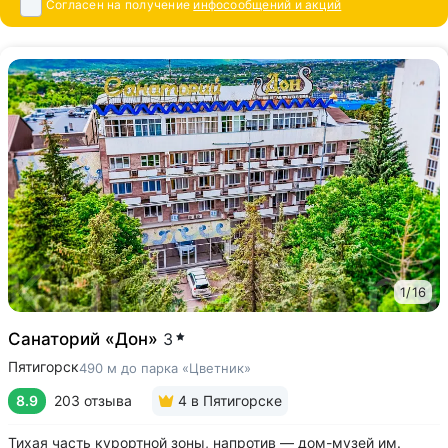
Согласен на получение
инфосообщений и акций
1
/
16
Санаторий «Дон»
3
Пятигорск
490 м до парка «Цветник»
8.9
203 отзыва
4
в Пятигорске
Тихая часть курортной зоны, напротив — дом-музей им.