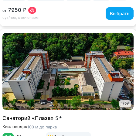
7950 ₽
от
Выбрать
сут/чел, с лечением
1
/
26
Санаторий «Плаза»
5
Кисловодск
100 м до парка