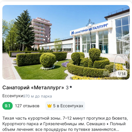
1
/
14
Санаторий «Металлург»
3
Ессентуки
970 м до парка
9.1
127 отзывов
5
в Ессентуках
Тихая часть курортной зоны. 7–12 минут прогулки до бювета,
Курортного парка и Грязелечебницы им. Семашко • Полный
объем лечения: все процедуры по путевке заменяются