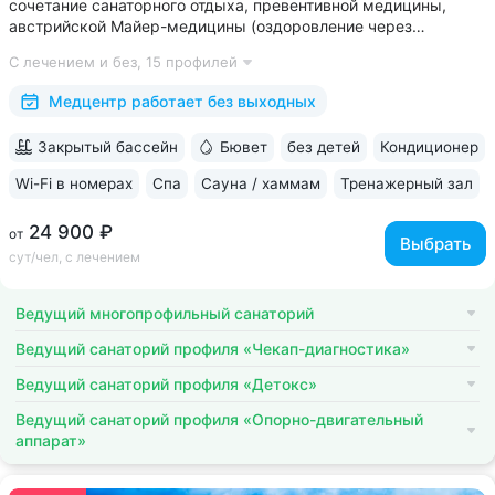
сочетание санаторного отдыха, превентивной медицины,
австрийской Майер-медицины (оздоровление через
восстановление ЖКТ), древнеиндийской Аюрведы •
С лечением и без,
15 профилей
Победитель международной премии The World Luxury Awards.
Премия «Вояж» за лучший велнес-проект...
Медцентр работает без выходных
Закрытый бассейн
Бювет
без детей
Кондиционер
Wi-Fi в номерах
Спа
Сауна / хаммам
Тренажерный зал
24 900 ₽
от
Выбрать
сут/чел, с лечением
Ведущий многопрофильный санаторий
Ведущий санаторий профиля «Чекап-диагностика»
Ведущий санаторий профиля «Детокс»
Ведущий санаторий профиля «Опорно-двигательный
аппарат»