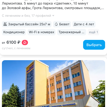
Лермонтова. 5 минут до парка «Цветник», 10 минут
до Эоловой арфы, Грота Лермонтова, смотровых площадок,
канатной дороги • Два бювета углекисло-сероводородной
С лечением и без,
17 профилей
минеральной воды № 29. Воду этого источника можно
попробовать только в санатории...
Закрытый бассейн 25х7 м
Бювет
Дети с 4 лет
Кондиционер
Wi-Fi в номерах
Тренажерный зал
ещё 1
6100 ₽
от
Выбрать
сут/чел, с лечением