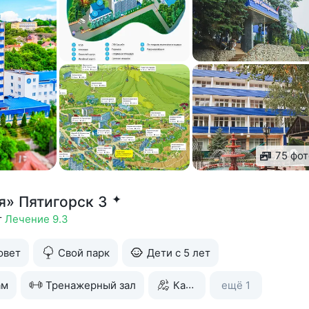
75 фот
✦
я» Пятигорск 3
т
Лечение 9.3
ювет
Свой парк
Дети с 5 лет
ам
Тренажерный зал
Караоке
ещё 1