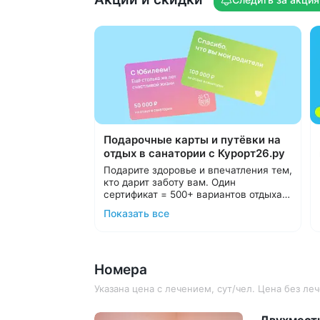
и холодной водой, гладильная доска
11 профилей лечения. Прием ведут
8 терапевтов и 13 профильных
специалистов
Подарочные карты и путёвки на
отдых в санатории с Курорт26.ру
Подарите здоровье и впечатления тем,
кто дарит заботу вам. Один
сертификат = 500+ вариантов отдыха в
санаториях Кавминвод и России.
Подарочные карты номиналом от
Показать все
Выбирайте удобный формат:
10 000 ₽.
Подарочные путёвки в санаторий
С теплом и заботой организуем отдых
на выбранные даты.
в санатории для ваших близких,
Номера
подарим трансфер и будем рядом на
протяжении всего отдыха.
Подробнее о подарочных картах и
Указана цена с лечением, сут/чел. Цена без л
путёвках