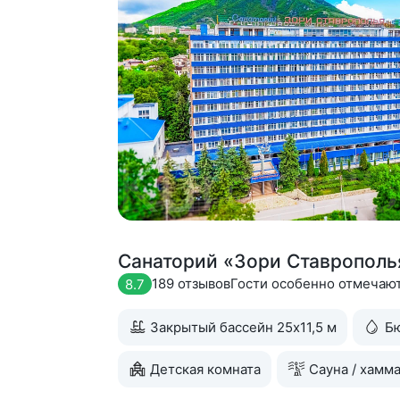
Санаторий «Зори Ставрополь
189 отзывов
Гости особенно отмечаю
8.7
Закрытый бассейн 25x11,5 м
Б
Детская комната
Сауна / хамм