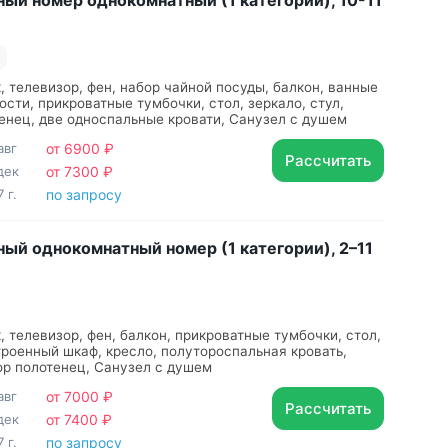
ый номер однокомнатный (1 категории), 10-11
, телевизор, фен, набор чайной посуды, балкон, ванные
сти, прикроватные тумбочки, стол, зеркало, стул,
енец, две односпальные кровати, Санузел с душем
авг
от 6900 ₽
Рассчитать
дек
от 7300 ₽
 г.
по запросу
ый однокомнатный номер (1 категории), 2–11
, телевизор, фен, балкон, прикроватные тумбочки, стол,
троенный шкаф, кресло, полутороспальная кровать,
ор полотенец, Санузел с душем
авг
от 7000 ₽
Рассчитать
дек
от 7400 ₽
 г.
по запросу