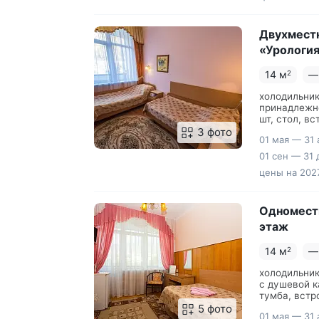
Двухместн
«Урология
14 м
—
2
холодильник
принадлежно
шт, стол, в
3 фото
01 мая — 31 
01 сен — 31 
цены на 2027
Одноместн
этаж
14 м
—
2
холодильник
с душевой к
тумба, встр
полотенец
5 фото
01 мая — 31 