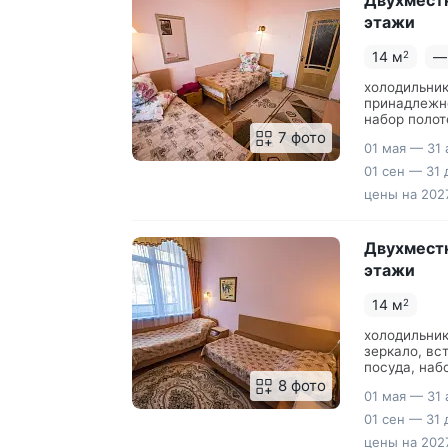
Двухместн
этажи
14 м
—
2
холодильник
принадлежно
набор полот
7 фото
01 мая — 31 
01 сен — 31 
цены на 2027
Двухместн
этажи
14 м
2
холодильник
зеркало, вс
посуда, наб
8 фото
01 мая — 31 
01 сен — 31 
цены на 2027