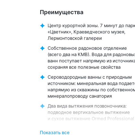
Преимущества
Центр курортной зоны. 7 минут до пар
«Цветник», Краеведческого музея,
Лермонтовской галереи
Собственное радоновое отделение
(всего два на КМВ). Вода для радоновы
ванн поступает напрямую из источника
сохраняя все полезные свойства
Сероводородные ванны с природным
источником: минеральная вода подает
напрямую из скважины по собственно
минералопроводу санатория
Два вида вытяжения позвоночника:
подводное вертикальное вытяжение
и сухое вытяжение Ormed Professional
с тепло-вибромассажем
Показать все
Свой бювет «Лермонтовский источник