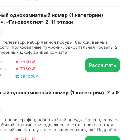
ый однокомнатный номер (1 категории)
», «Гинекология» 2–11 этажи
, телевизор, набор чайной посуды, балкон, ванные
сти, прикроватные тумбочки, односпальная кровать: 2
строенный шкаф, ванная комната
авг
от 7560 ₽
Рассчитать
дек
от 7960 ₽
 г.
по запросу
ый однокомнатный номер (1 категории), 7 и 9
, телевизор, фен, набор чайной посуды, балкон, санузел
абиной, ванные принадлежности, стол, прикроватная
оенный шкаф, полутороспальная кровать, набор
Подробнее
авг
от 7700 ₽