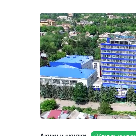
с минеральный водой
«Красноармейская». В 7 минутах —
Центральная питьевая галерея
Пятигорска с углекислыми источникам
№ 2 и № 17
Уютные балконы во всех номерах
с видом на Машук и Кавказский хребет
Трехразовое питание «меню—заказ».
В 90% отзывов гости отмечают вкусну
кухню и большой выбор блюд
Большой бассейн 25×11.5 м с двумя
каскадами и панорамными окнами.
В бассейне проводятся занятия ЛФК
Корпуса соединены теплыми
переходами — не надо выходить
на улицу, чтобы получить лечение,
посетить бассейн, столовую
На всех этажах — кулеры с горячей
Акции и скидки
Следить за акци