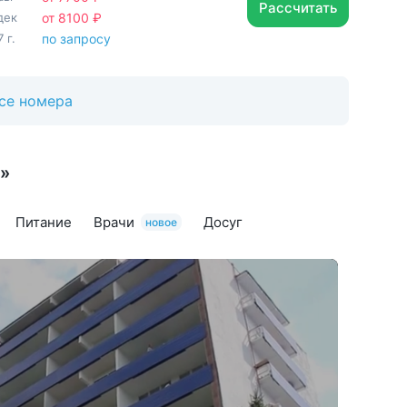
Рассчитать
дек
от 8100 ₽
 г.
по запросу
се номера
я»
Питание
Врачи
Досуг
новое