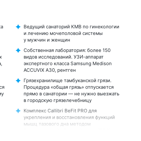
ка
Ведущий санаторий КМВ по гинекологии
и лечению мочеполовой системы
у мужчин и женщин
Собственная лаборатория: более 150
х
видов исследований. УЗИ-аппарат
,
экспертного класса Samsung Medison
ACCUVIX A30, рентген
Грязехранилище тамбуканской грязи.
ся
Процедура «общая грязь» отпускается
му
прямо в санатории — не нужно выезжать
в городскую грязелечебницу
Комплекс Callibri BeFit PRO для
укрепления и восстановления функций
мышц тазового дна методом
Биологической обратной связи (БОС)
»
Озокеритотерапия — теплолечение