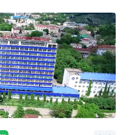
«горным воском» с высоким
содержанием парафина, минеральных
масел и микроэлементов
и
Детское лечебное отделение. Ведут
прием два педиатра высшей категории.
Базовая и 7 профильных программ
лечения детей
Бесплатная детская комната
ю
с воспитателем, детская площадка
Спортивный комплекс: сауна,
тренажерный зал, зал ЛФК, открытый
теннисный корт, настольный теннис,
волейбол, баскетбол, бадминтон
Танцевальный и киноконцертные залы.
Бильярд, шахматы, библиотека
Лауреат премии «Лучшие санатории
РФ 2022»
ями