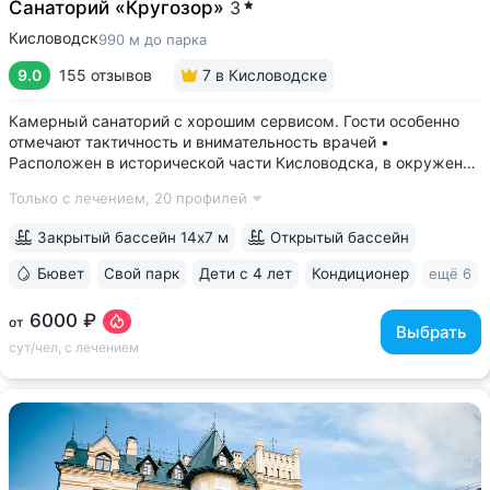
Санаторий «Кругозор»
3
Кисловодск
990 м до парка
9.0
155 отзывов
7
в Кисловодске
Камерный санаторий с хорошим сервисом. Гости особенно
отмечают тактичность и внимательность врачей •
Расположен в исторической части Кисловодска, в окружении
старых курортных дач. 10–17 минут прогулки до Каскадной
Только с лечением,
20 профилей
лестницы и входа в Курортный парк • Территория 3,2 га
с обзорной площадкой,...
Закрытый бассейн 14х7 м
Открытый бассейн
Бювет
Свой парк
Дети с 4 лет
Кондиционер
ещё 6
6000 ₽
от
Выбрать
сут/чел, с лечением