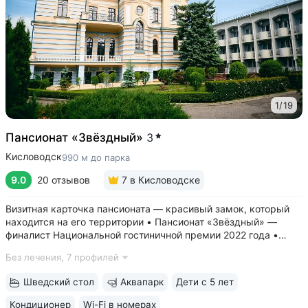
1
/
19
Пансионат «Звёздный»
3
Кисловодск
990 м до парка
9.0
20 отзывов
7
в Кисловодске
Визитная карточка пансионата — красивый замок, который
находится на его территории • Пансионат «Звёздный» —
финалист Национальной гостиничной премии 2022 года •
Современные комфортные номера, из окон открывается вид
Без лечения,
7 профилей
на горы и замок • В стоимость проживания включён завтрак
по системе «шведский...
Шведский стол
Аквапарк
Дети с 5 лет
Кондиционер
Wi-Fi в номерах