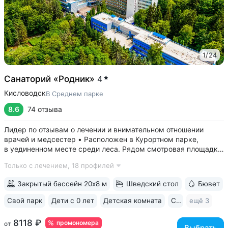
1
/
24
Санаторий «Родник»
4
Кисловодск
В Среднем парке
8.6
74 отзыва
Лидер по отзывам о лечении и внимательном отношении
врачей и медсестер • Расположен в Курортном парке,
в уединенном месте среди леса. Рядом смотровая площадка.
Окна всех номеров выходят на лес: тишина, чистый воздух,
Только с лечением,
18 профилей
пение птиц • Удобный выход в Нижний и Верхний парки:
в 15 минутах ходьбы...
Закрытый бассейн 20х8 м
Шведский стол
Бювет
Свой парк
Дети с 0 лет
Детская комната
Спа
ещё 3
8118 ₽
промономера
от
Выбрать