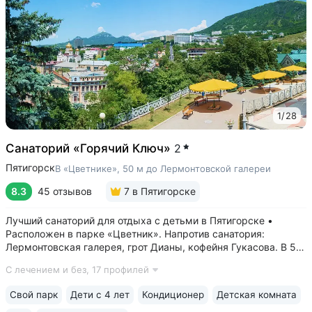
1
/
28
Санаторий «Горячий Ключ»
2
Пятигорск
В «Цветнике», 50 м до Лермонтовской галереи
8.3
45 отзывов
7
в Пятигорске
Лучший санаторий для отдыха с детьми в Пятигорске •
Расположен в парке «Цветник». Напротив санатория:
Лермонтовская галерея, грот Дианы, кофейня Гукасова. В 5-х
минутах: Орел, Китайская беседка, Театр Оперетты,
С лечением и без,
17 профилей
Краеведческий музей, Спасский собор • Центральная
нарзанная галерея в 2-х минутах....
Свой парк
Дети с 4 лет
Кондиционер
Детская комната