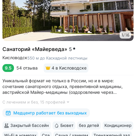
1
/
16
Санаторий «Майерведа»
5
Кисловодск
550 м до Каскадной лестницы
9.5
54 отзыва
4
в Кисловодске
Уникальный формат не только в России, но и в мире:
сочетание санаторного отдыха, превентивной медицины,
австрийской Майер-медицины (оздоровление через
восстановление ЖКТ), древнеиндийской Аюрведы •
С лечением и без,
15 профилей
Победитель международной премии The World Luxury Awards.
Премия «Вояж» за лучший велнес-проект...
Медцентр работает без выходных
Закрытый бассейн
Бювет
без детей
Кондиционер
Wi-Fi в номерах
Спа
Сауна / хаммам
Тренажерный зал