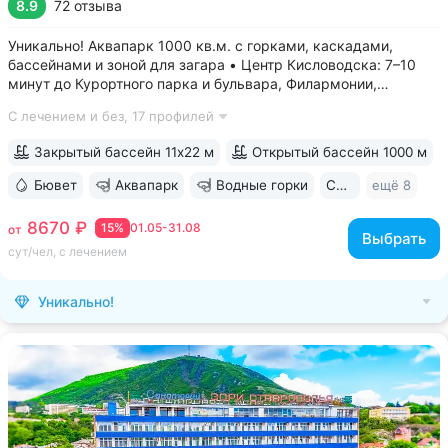
8.9
72 отзыва
Уникально! Аквапарк 1000 кв.м. с горками, каскадами,
бассейнами и зоной для загара • Центр Кисловодска: 7–10
минут до Курортного парка и бульвара, Филармонии,
Нарзанной галереи • Бювет с минеральной водой двух
С лечением и без,
17 профилей
курортов: «Ессентуки-4» и «Славяновская» (Железноводск).
8–12 минут до бюветов...
Закрытый бассейн 11х22 м
Открытый бассейн 1000 м
Бювет
Аквапарк
Водные горки
Свой парк
ещё 8
8670 ₽
15%
01.05-31.08
от
Выбрать
сут/чел, с лечением
Уникально!