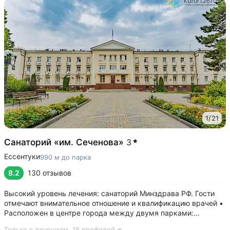
1
/
21
Санаторий «им. Сеченова»
3
Ессентуки
990 м до парка
8.2
130 отзывов
Высокий уровень лечения: санаторий Минздрава РФ. Гости
отмечают внимательное отношение и квалификацию врачей •
Расположен в центре города между двумя парками:
Курортным и Победы. 7–9 минут прогулки до бювета,
Только с лечением,
16 профилей