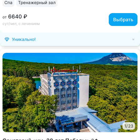
Спа
Тренажерный зал
6640 ₽
от
Выбрать
сут/чел, с лечением
Уникально!
1
/
23