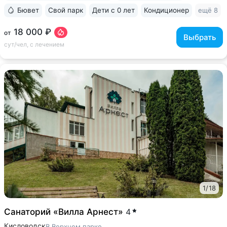
Бювет
Свой парк
Дети с 0 лет
Кондиционер
ещё 8
18 000 ₽
от
Выбрать
сут/чел, с лечением
1
/
18
Санаторий «Вилла Арнест»
4
Кисловодск
В Верхнем парке