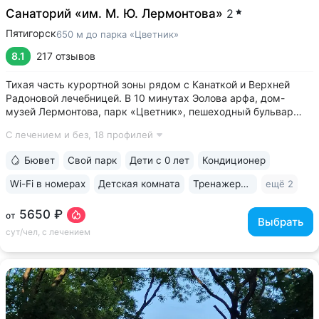
Санаторий «им. М. Ю. Лермонтова»
2
Пятигорск
650 м до парка «Цветник»
8.1
217 отзывов
Тихая часть курортной зоны рядом с Канаткой и Верхней
Радоновой лечебницей. В 10 минутах Эолова арфа, дом-
музей Лермонтова, парк «Цветник», пешеходный бульвар
Гагарина, ведущий к Провалу • Собственный бювет
С лечением и без,
18 профилей
с минеральной водой № 29. В 2–5 минутах бюветы
источников № 1, 4, 7, 19 • 3 минуты...
Бювет
Свой парк
Дети с 0 лет
Кондиционер
Wi-Fi в номерах
Детская комната
Тренажерный зал
ещё 2
5650 ₽
от
Выбрать
сут/чел, с лечением