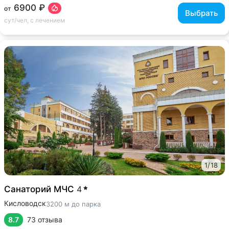
6900 ₽
от
Выбрать
сут/чел, с лечением
1
/
18
Санаторий МЧС
4
Кисловодск
3200 м до парка
8.7
73 отзыва