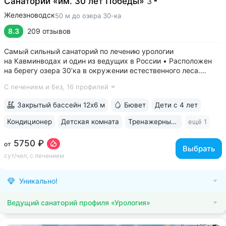
Санаторий «им. 30 лет Победы»
3
Железноводск
50 м до озера 30-ка
8.3
209 отзывов
Самый сильный санаторий по лечению урологии
на Кавминводах и один из ведущих в России • Расположен
на берегу озера 30’ка в окружении естественного леса.
Озеро названо так именно из-за близости к санаторию •
С лечением и без,
16 профилей
Озеро 30’ка — одна из главных достопримечательностей
Железноводска: пирсы с местами для...
Закрытый бассейн 12х6 м
Бювет
Дети с 4 лет
Кондиционер
Детская комната
Тренажерный зал
ещё 1
5750 ₽
от
Выбрать
сут/чел, с лечением
Уникально!
Ведущий санаторий профиля «Урология»