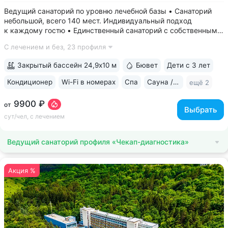
Ведущий санаторий по уровню лечебной базы • Санаторий
небольшой, всего 140 мест. Индивидуальный подход
к каждому гостю • Единственный санаторий c собственными
аппаратами КТ, МРТ, рентгена • Уникальный тренажерный
С лечением и без,
23 профиля
комплекс CON-TREX (Германия) для диагностики
и реабилитации опорно-двигательного...
Закрытый бассейн 24,9х10 м
Бювет
Дети с 3 лет
Кондиционер
Wi-Fi в номерах
Спа
Сауна / хаммам
ещё 2
9900 ₽
от
Выбрать
сут/чел, с лечением
Ведущий санаторий профиля «Чекап-диагностика»
Акция %