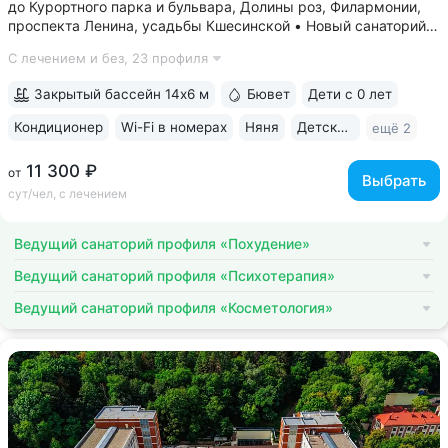
до Курортного парка и бульвара, Долины роз, Филармонии,
проспекта Ленина, усадьбы Кшесинской • Новый санаторий,
открыт в 2018 году. 95% отзывов о санатории
С лечением и без,
23 профиля
положительные. Многие гости отмечают, что санаторий
превзошёл ожидания по уровню...
Закрытый бассейн 14х6 м
Бювет
Дети с 0 лет
Кондиционер
Wi-Fi в номерах
Няня
Детская комната
ещё 2
11 300 ₽
от
Выбрать
сут/чел, с лечением
Ведущий санаторий профиля «Похудение»
Ведущий санаторий профиля «Психотерапия»
Ведущий санаторий профиля «Косметология»