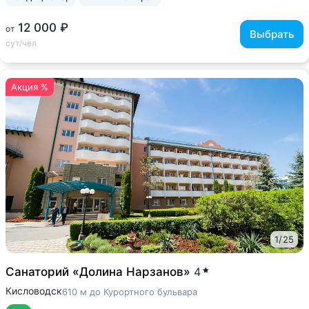
12 000 ₽
от
Выбрать
сут/чел
Акция %
1
/
25
Санаторий «Долина Нарзанов»
4
Кисловодск
610 м до Курортного бульвара