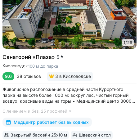
1
/
26
Санаторий «Плаза»
5
Кисловодск
100 м до парка
9.6
38 отзывов
3
в Кисловодске
Живописное расположение в средней части Курортного
парка на высоте более 1000 м: вокруг лес, чистый горный
воздух, красивые виды на горы • Медицинский центр 3000
кв.м. В штате 43 врача и 220 медспециалистов высокой
С лечением и без,
25 профилей
квалификации • Более 1000 видов диагностики и ДНК-
исследований. Есть диагностика...
Медцентр работает без выходных
Закрытый бассейн 25x10 м
Шведский стол