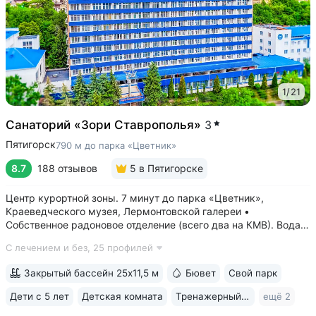
1
/
21
Санаторий «Зори Ставрополья»
3
Пятигорск
790 м до парка «Цветник»
8.7
188 отзывов
5
в Пятигорске
Центр курортной зоны. 7 минут до парка «Цветник»,
Краеведческого музея, Лермонтовской галереи •
Собственное радоновое отделение (всего два на КМВ). Вода
для радоновых ванн поступает напрямую из источника,
С лечением и без,
25 профилей
сохраняя все полезные свойства • Сероводородные ванны
с природным источником: минеральная...
Закрытый бассейн 25x11,5 м
Бювет
Свой парк
Дети с 5 лет
Детская комната
Тренажерный зал
ещё 2