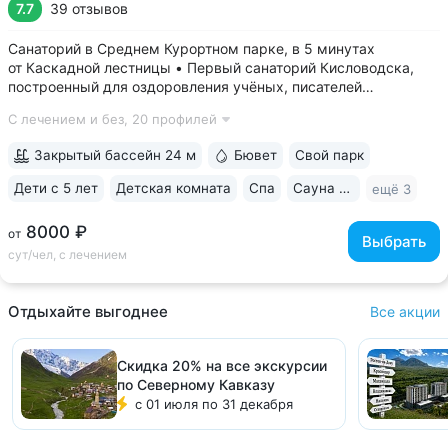
7.7
39 отзывов
Санаторий в Среднем Курортном парке, в 5 минутах
от Каскадной лестницы • Первый санаторий Кисловодска,
построенный для оздоровления учёных, писателей
и артистов. Здесь отдыхали и лечились: Чуковский,
С лечением и без,
20 профилей
Ахматова, Станиславский, Вернадский, Маршак •
Собственный бювет с минеральной водой двух...
Закрытый бассейн 24 м
Бювет
Свой парк
Дети с 5 лет
Детская комната
Спа
Сауна / хаммам
ещё 3
8000 ₽
от
Выбрать
сут/чел, с лечением
Отдыхайте выгоднее
Все акции
Скидка 20% на все экскурсии
по Северному Кавказу
с 01 июля по 31 декабря