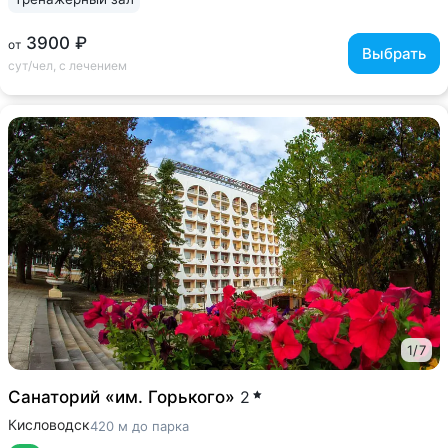
3900 ₽
от
Выбрать
сут/чел, с лечением
1
/
7
Санаторий «им. Горького»
2
Кисловодск
420 м до парка