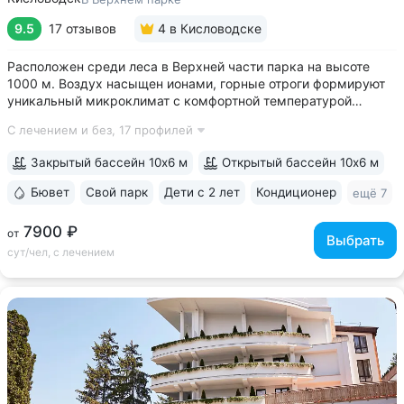
9.5
17 отзывов
4
в Кисловодске
Расположен среди леса в Верхней части парка на высоте
1000 м. Воздух насыщен ионами, горные отроги формируют
уникальный микроклимат с комфортной температурой
и влажностью воздуха. Прямой выход на терренкур
С лечением и без,
17 профилей
№ 2Б Кисловодского парка • Один из лучших вариантов для
уединенного отдыха. В санатории...
Закрытый бассейн 10х6 м
Открытый бассейн 10х6 м
Бювет
Свой парк
Дети с 2 лет
Кондиционер
ещё 7
7900 ₽
от
Выбрать
сут/чел, с лечением