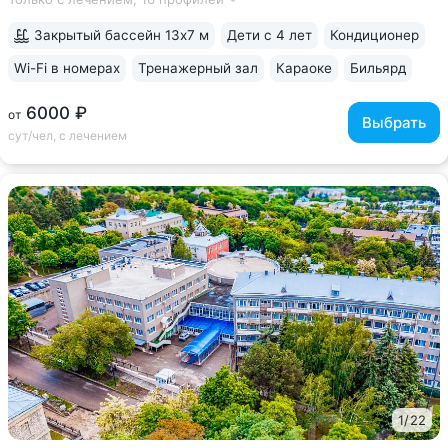
грязелечебницы им. Семашко, Курортного парка • Теплые
переходы между корпусами:...
Закрытый бассейн 13х7 м
Дети с 4 лет
Кондиционер
Wi-Fi в номерах
Тренажерный зал
Караоке
Бильярд
6000 ₽
от
Выбрать
сут/чел, с лечением
1
/
22