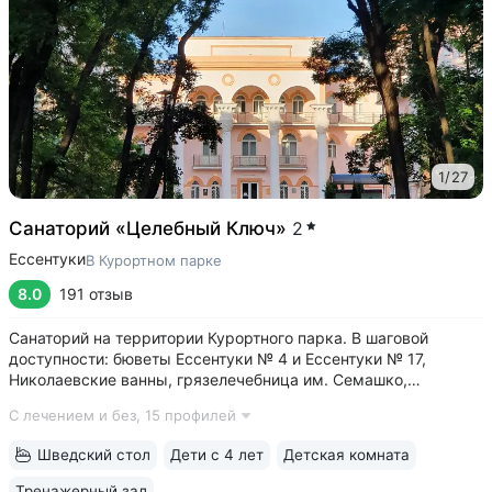
1
/
27
Санаторий «Целебный Ключ»
2
Ессентуки
В Курортном парке
8.0
191 отзыв
Санаторий на территории Курортного парка. В шаговой
доступности: бюветы Ессентуки № 4 и Ессентуки № 17,
Николаевские ванны, грязелечебница им. Семашко,
концертный зал им. Шаляпина • Бюджетные цены за счет
С лечением и без,
15 профилей
номеров с базовым комфортом. Хороший выбор, если
в приоритете качественное лечение,...
Шведский стол
Дети с 4 лет
Детская комната
Тренажерный зал