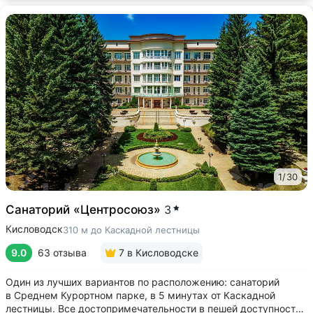
1
/
30
Санаторий «Центросоюз»
3
Кисловодск
310 м до Каскадной лестницы
9.0
63 отзыва
7
в Кисловодске
Один из лучших вариантов по расположению: санаторий
в Среднем Курортном парке, в 5 минутах от Каскадной
лестницы. Все достопримечательности в пешей доступности