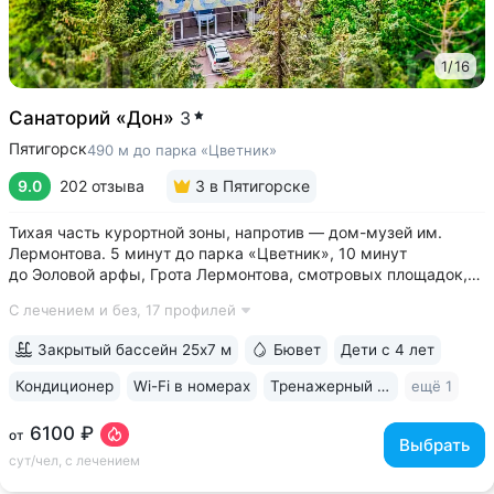
1
/
16
Санаторий «Дон»
3
Пятигорск
490 м до парка «Цветник»
9.0
202 отзыва
3
в Пятигорске
Тихая часть курортной зоны, напротив — дом-музей им.
Лермонтова. 5 минут до парка «Цветник», 10 минут
до Эоловой арфы, Грота Лермонтова, смотровых площадок,
канатной дороги • Два бювета углекисло-сероводородной
С лечением и без,
17 профилей
минеральной воды № 29. Воду этого источника можно
попробовать только в санатории...
Закрытый бассейн 25х7 м
Бювет
Дети с 4 лет
Кондиционер
Wi-Fi в номерах
Тренажерный зал
ещё 1
6100 ₽
от
Выбрать
сут/чел, с лечением