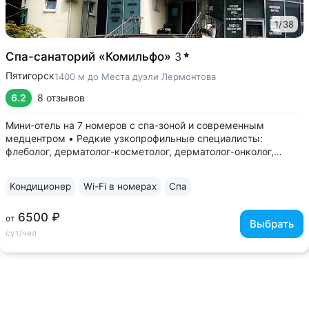
1
/
38
Спа-санаторий «Комильфо»
3
Пятигорск
1400 м до Места дуэли Лермонтова
6.2
8 отзывов
Мини-отель на 7 номеров с спа-зоной и современным
медцентром • Редкие узкопрофильные специалисты:
флеболог, дерматолог-косметолог, дерматолог-онколог,
детский дерматолог, трихолог, сосудистый хирург, гинеколог-
эндокринолог, репродуктолог, детский гинеколог • Доступна
Кондиционер
Wi-Fi в номерах
Спа
консультация нутрициолога...
6500 ₽
от
Выбрать
сут/чел