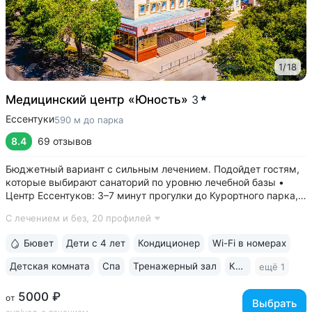
1
/
18
Медицинский центр «Юность»
3
Ессентуки
590 м до парка
8.4
69 отзывов
Бюджетный вариант с сильным лечением. Подойдет гостям,
которые выбирают санаторий по уровню лечебной базы •
Центр Ессентуков: 3–7 минут прогулки до Курортного парка,
концертного зала им. Шаляпина, галереи Источника № 17, ж/д
С лечением и без,
20 профилей
вокзала • Более 60 лет экспертизы в реабилитации
и санаторно-курортном...
Бювет
Дети с 4 лет
Кондиционер
Wi-Fi в номерах
Детская комната
Спа
Тренажерный зал
Караоке
ещё 1
5000 ₽
от
Выбрать