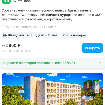
8.0
67 отзывов
Уровень лечения клиническеого центра. Единственные
санаторий РФ, который объединяет курортное лечение с ЭКО,
пластической хирургией, микрохирургией,
кардиореабилитацией, офтальмологией, спа и косметологией
Только с лечением,
25 профилей
• Красивое историческое здание в 100 м от Нарзанной
галереи. Окна санатория выходят...
Шведский стол
Дети с 15 лет
Wi-Fi в номерах
5900 ₽
от
Выбрать
сут/чел, с лечением
Ведущий санаторий профиля «Гинекология»