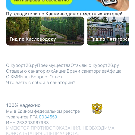
Путеводители по Кавминводам от местных жителей
Гид по Кисловодску
Гид по Пятигорску
О Курорт26.ру
Преимущества
Отзывы о Курорт26.ру
Отзывы о санаториях
Акции
Врачи санаториев
Афиша
О КМВ
Блог
Вопрос–Ответ
Что взять с собой в санаторий?
100% надежно
Мы в Едином федеральном реестре
турагентов РТА
0034559
ИНН 263203967963
ИМЕЮТСЯ ПРОТИВОПОКАЗАНИЯ. НЕОБХОДИМА
КОНСУЛЬТАЦИЯ СПЕЦИАЛИСТА.