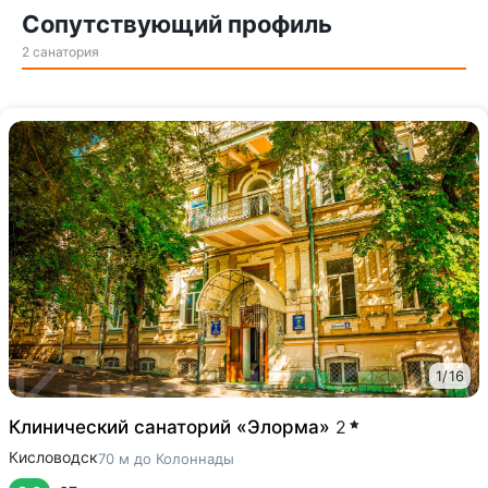
Сопутствующий профиль
2 санатория
1
/
16
Клинический санаторий «Элорма»
2
Кисловодск
70 м до Колоннады