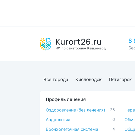
хаммам, саун
воспользоват
В отеле можн
Спа-отель «Ра
Кисловодска и
ближайшего а
нужно проехат
8 
Эльбрус сост
Бе
Здесь лучшее
Железноводск
вариантами в
за те же день
Все города
Кисловодск
Пятигорск
Профиль лечения
Оздоровление (без лечения)
26
Нерв
Андрология
6
Обме
Бронхолегочная система
4
Обще