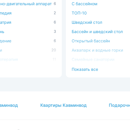
но-двигательный аппарат
6
С бассейном
педия
2
ТОП-10
атрия
6
Шведский стол
нь
3
Бассейн и шведский стол
дение
6
Открытый бассейн
и
20
Аквапарк и водные горки
отерапия
11
Семейные санатории
илитация после COVID-19
12
SPA
Показать все
ечно-сосудистая система
1
В окружении леса
ема кровообращения
1
С домашними животными
авы
2
Доступная среда
вминвод
Квартиры Кавминвод
Подарочн
огия
25
кринная система
5