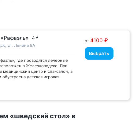
 «Рафаэль»
4
4100 ₽
от
ск, ул. Ленина 8А
Выбрать
афаэль», где проводятся лечебные
асположен в Железноводске. При
ы медицинский центр и спа-салон, а
и обустроена детская игровая
аботает бар. Гостям предоставляется
стная парковка.
снащены телевизором с плоским
йником. Помимо прочего, номера
ны халатами и тапочками. На всей
ием «шведский стол» в
па-отеля «Рафаэль» действует
-Fi.
ии гостей плавательный бассейн,