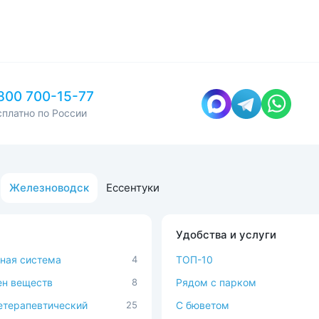
а и фитнес-центр. Желающие могут
ься услугами парковщика.
о поиграть в настольный теннис.
фаэль» находится в 34 км от
 в 10 км от Пятигорска. До
эропорта в Минеральных водах
ь 15 км. Расстояние до горы
800 700-15-77
авляет 180 км.
сплатно по России
 соотношение цены и качества в
е! По сравнению с другими
 этом городе, гости получают больше
ги.
Железноводск
Ессентуки
Удобства и услуги
ная система
4
ТОП-10
н веществ
8
Рядом с парком
терапевтический
25
C бюветом