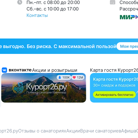
Пн.–пт. с 08:00 до 20:00
Способ
Cб.–вс. с 10:00 до 17:00
Рассроч
Контакты
 выгодно. Без риска. С максимальной пользой
Мои пре
Акции и розыгрыши
Карта гостя Курорт26
100K
12М
орт26.ру
Отзывы о санаториях
Акции
Врачи санаториев
Афиша