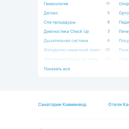
Гинекология
11
Опор
Детокс
5
Орто
Спа-процедуры
8
Педи
Диагностика Check Up
3
Пече
Дыхательная система
6
Поху
Желудочно-кишечный тракт
26
Почк
Желчевыводящая система
23
Псих
Заболевания кожи
1
Реаб
Показать все
Иммунная система
1
Серд
Косметология
1
Сист
Костно-мышечная система
5
Суст
Санатории Кавминвод
Отели Ка
ЛОР
2
Урол
Мочеполовая система
25
Эндо