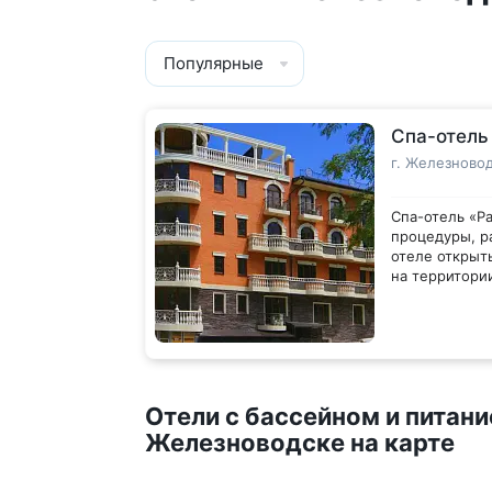
Популярные
Спа-отель
г. Железновод
Спа-отель «Р
процедуры, р
отеле открыт
на территори
площадка и р
бесплатная ча
Все номера о
экраном и ча
укомплектова
Отели с бассейном и питан
территории с
бесплатный Wi
Железноводске на карте
В распоряжен