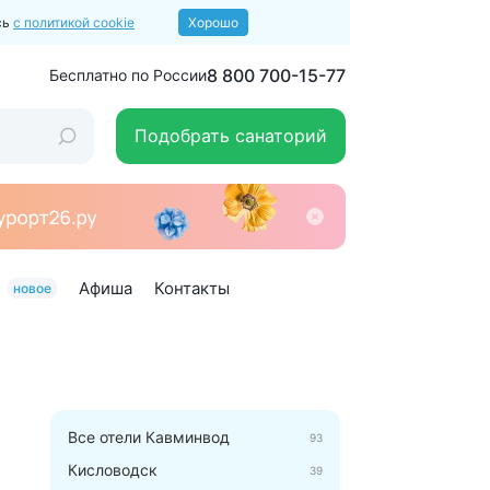
сь
с политикой cookie
Хорошо
8 800 700-15-77
Бесплатно по России
Подобрать санаторий
Афиша
Контакты
новое
Все отели Кавминвод
93
Кисловодск
39