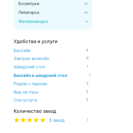
Ессентуки
24
Пятигорск
24
Железноводск
6
Удобства и услуги
Бассейн
4
Завтрак включён
6
Шведский стол
1
Бассейн и шведский стол
1
Рядом с парком
2
Вид на горы
3
Спа-услуги
3
Количество звезд
5 звезд
1
4 звезды
2