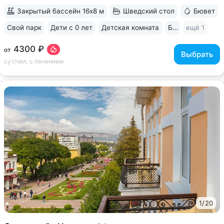
«Ессентуки-4» и «Славяновская»...
Закрытый бассейн 16х8 м
Шведский стол
Бювет
Свой парк
Дети с 0 лет
Детская комната
Бильярд
ещё 1
4300 ₽
от
Выбрать
сут/чел, с лечением
1
/
20