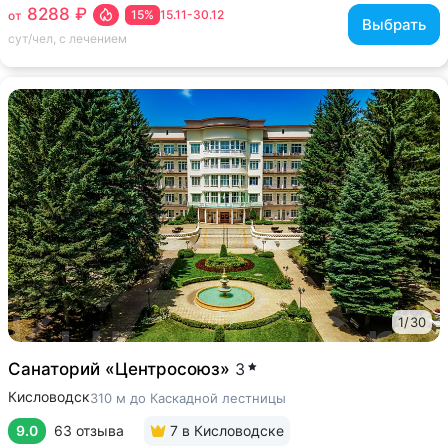
8288 ₽
15%
15.11-30.12
от
Выбрать
сут/чел, с лечением
1
/
30
Санаторий «Центросоюз»
3
Кисловодск
310 м до Каскадной лестницы
9.0
63 отзыва
7
в Кисловодске