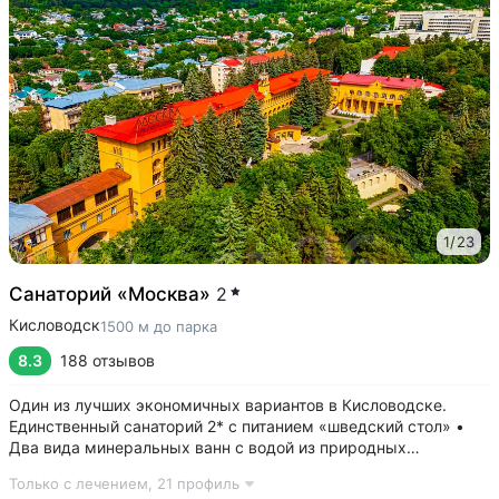
1
/
23
Санаторий «Москва»
2
Кисловодск
1500 м до парка
8.3
188 отзывов
Один из лучших экономичных вариантов в Кисловодске.
Единственный санаторий 2* с питанием «шведский стол» •
Два вида минеральных ванн с водой из природных
источников: углекислые (нарзан) и сероводородные ванны •
Только с лечением,
21 профиль
Свой бювет с минеральной водой двух курортов: