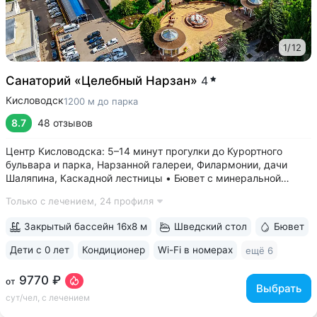
1
/
12
Санаторий «Целебный Нарзан»
4
Кисловодск
1200 м до парка
8.7
48 отзывов
Центр Кисловодска: 5–14 минут прогулки до Курортного
бульвара и парка, Нарзанной галереи, Филармонии, дачи
Шаляпина, Каскадной лестницы • Бювет с минеральной
водой трёх курортов: «Нарзан» (Кисловодск),
Только с лечением,
24 профиля
«Славяновская» (Железноводск), «Ессентуки № 4» •
Красивая территория с зелеными скульптурами,...
Закрытый бассейн 16х8 м
Шведский стол
Бювет
Дети с 0 лет
Кондиционер
Wi-Fi в номерах
ещё 6
9770 ₽
от
Выбрать
сут/чел, с лечением