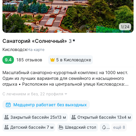
1
/
24
Санаторий «Солнечный»
3
Кисловодск
На карте
9.4
185 отзывов
5
в Кисловодске
Масштабный санаторно-курортный комплекс на 1000 мест.
Один из лучших вариантов для семейного и насыщенного
отдыха • Расположен на центральной улице Кисловодска:
рядом цирк, до Курортного бульвара можно дойти
С лечением и без,
22 профиля
за 15 минут • Бесплатный трансфер до Курортного парка
и основных достопримечательностей...
Медцентр работает без выходных
Закрытый бассейн 25х13 м
Открытый бассейн 13x4 м
Детский бассейн 7 м
Шведский стол
Бювет
ещё 8