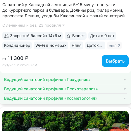
Санаторий у Каскадной лестницы: 5–15 минут прогулки
до Курортного парка и бульвара, Долины роз, Филармонии,
проспекта Ленина, усадьбы Кшесинской • Новый санаторий,
открыт в 2018 году. 95% отзывов о санатории
С лечением и без,
23 профиля
положительные. Многие гости отмечают, что санаторий
превзошёл ожидания по уровню...
Закрытый бассейн 14х6 м
Бювет
Дети с 0 лет
Кондиционер
Wi-Fi в номерах
Няня
Детская комната
ещё 2
11 300 ₽
от
Выбрать
сут/чел, с лечением
Ведущий санаторий профиля «Похудение»
Ведущий санаторий профиля «Психотерапия»
Ведущий санаторий профиля «Косметология»