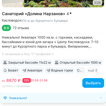
1
/
25
Санаторий «Долина Нарзанов»
4
Кисловодск
610 м до Курортного бульвара
8.9
72 отзыва
Уникально! Аквапарк 1000 кв.м. с горками, каскадами,
бассейнами и зоной для загара • Центр Кисловодска: 7–10
минут до Курортного парка и бульвара, Филармонии,
Нарзанной галереи • Бювет с минеральной водой двух
С лечением и без,
17 профилей
курортов: «Ессентуки-4» и «Славяновская» (Железноводск).
8–12 минут до бюветов...
Закрытый бассейн 11х22 м
Открытый бассейн 1000 м
Бювет
Аквапарк
Водные горки
Свой парк
ещё 8
8670 ₽
15%
01.05-31.08
от
Выбрать
сут/чел, с лечением
Уникально!