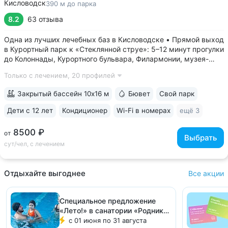
Кисловодск
390 м до парка
8.2
63 отзыва
Одна из лучших лечебных баз в Кисловодске • Прямой выход
в Курортный парк к «Стеклянной струе»: 5–12 минут прогулки
до Колоннады, Курортного бульвара, Филармонии, музея-
усадьбы Ярошенко • Бювет с минеральной водой двух
Только с лечением,
20 профилей
курортов: «Ессентуки-4» и «Славяновская» (Железноводск).
7 минут прогулки...
Закрытый бассейн 10х16 м
Бювет
Свой парк
Дети с 12 лет
Кондиционер
Wi-Fi в номерах
ещё 3
8500 ₽
от
Выбрать
сут/чел, с лечением
Отдыхайте выгоднее
Все акции
Специальное предложение
«Лето!» в санатории «Родник»,
Кисловодск
с 01 июня по 31 августа