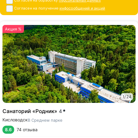
Согласен на обработку
персональных данных
Согласен на получение
инфосообщений и акций
Акция %
1
/
24
Санаторий «Родник»
4
Кисловодск
В Среднем парке
8.6
74 отзыва