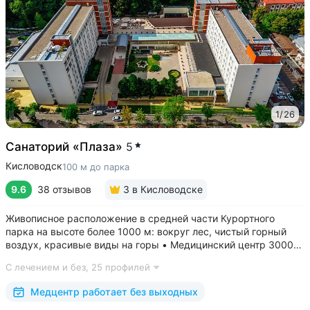
1
/
26
Санаторий «Плаза»
5
Кисловодск
100 м до парка
9.6
38 отзывов
3
в Кисловодске
Живописное расположение в средней части Курортного
парка на высоте более 1000 м: вокруг лес, чистый горный
воздух, красивые виды на горы • Медицинский центр 3000
кв.м. В штате 43 врача и 220 медспециалистов высокой
С лечением и без,
25 профилей
квалификации • Более 1000 видов диагностики и ДНК-
исследований. Есть диагностика...
Медцентр работает без выходных