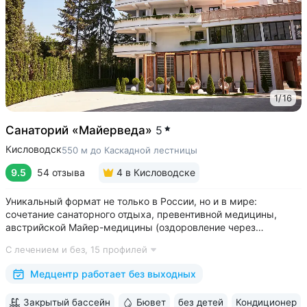
1
/
16
Санаторий «Майерведа»
5
Кисловодск
550 м до Каскадной лестницы
9.5
54 отзыва
4
в Кисловодске
Уникальный формат не только в России, но и в мире:
сочетание санаторного отдыха, превентивной медицины,
австрийской Майер-медицины (оздоровление через
восстановление ЖКТ), древнеиндийской Аюрведы •
С лечением и без,
15 профилей
Победитель международной премии The World Luxury Awards.
Премия «Вояж» за лучший велнес-проект...
Медцентр работает без выходных
Закрытый бассейн
Бювет
без детей
Кондиционер