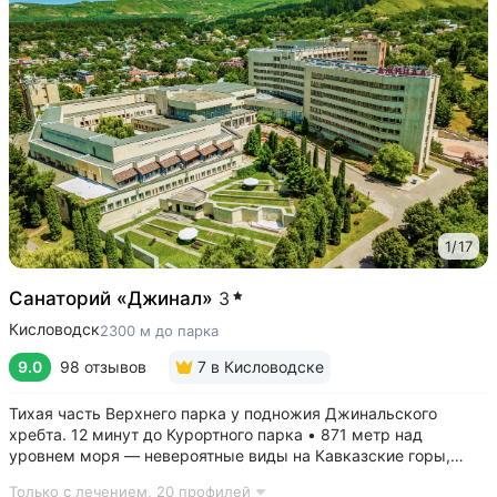
1
/
17
Санаторий «Джинал»
3
Кисловодск
2300 м до парка
9.0
98 отзывов
7
в Кисловодске
Тихая часть Верхнего парка у подножия Джинальского
хребта. 12 минут до Курортного парка • 871 метр над
уровнем моря ­— невероятные виды на Кавказские горы,
чистый воздух, тишина и уединение. На территории и рядом
Только с лечением,
20 профилей