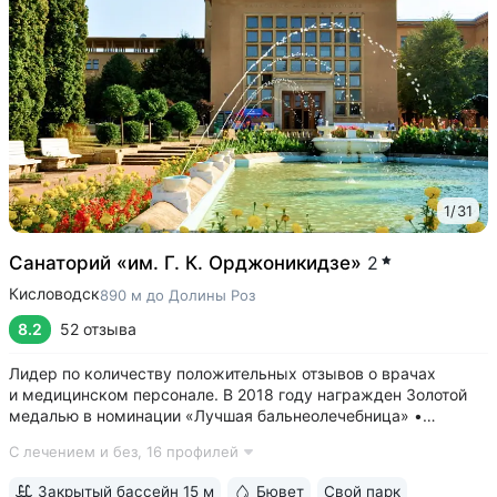
1
/
31
Санаторий «им. Г. К. Орджоникидзе»
2
Кисловодск
890 м до Долины Роз
8.2
52 отзыва
Лидер по количеству положительных отзывов о врачах
и медицинском персонале. В 2018 году награжден Золотой
медалью в номинации «Лучшая бальнеолечебница» •
Расположен в Верхней части Курортного парка рядом
С лечением и без,
16 профилей
с Канаткой, Храмом воздуха и Долиной роз. Зона
с уникальным микроклиматом на высоте 950 м:...
Закрытый бассейн 15 м
Бювет
Свой парк