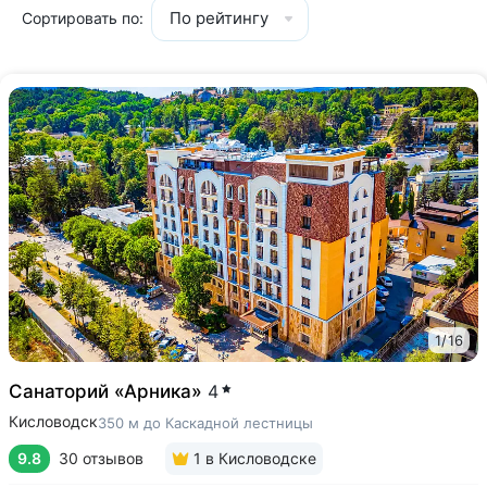
По рейтингу
Сортировать по:
1
/
16
Санаторий «Арника»
4
Кисловодск
350 м до Каскадной лестницы
9.8
30 отзывов
1
в Кисловодске