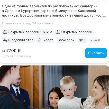
Один из лучших вариантов по расположению: санаторий
в Среднем Курортном парке, в 5 минутах от Каскадной
лестницы. Все достопримечательности в пешей доступности
• Парк санатория с фонтаном, цветниками, беседками
С лечением и без,
24 профиля
переходит в Курортный парк, к терренкурам № 3 и № 2Б •
В путёвки включен большой...
Закрытый бассейн 10х12 м
Открытый бассейн
Шведский стол
Бювет
Свой парк
Дети с 2 лет
ещё 6
7700 ₽
от
Выбрать
сут/чел, с лечением