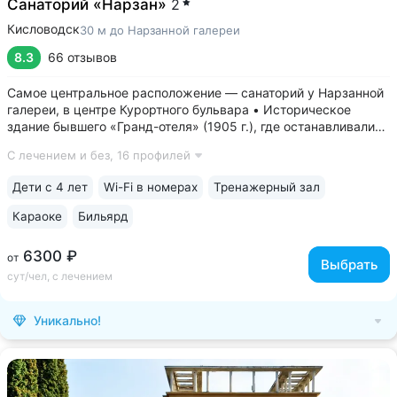
Санаторий «Нарзан»
2
Кисловодск
30 м до Нарзанной галереи
8.3
66 отзывов
Самое центральное расположение — санаторий у Нарзанной
галереи, в центре Курортного бульвара • Историческое
здание бывшего «Гранд-отеля» (1905 г.), где останавливались
самые известные гости курорта. Можно выбрать номер
С лечением и без,
16 профилей
«Люкс», где жил В. В. Маяковский • Номера с балконами
с видом на Курортный...
Дети с 4 лет
Wi-Fi в номерах
Тренажерный зал
Караоке
Бильярд
6300 ₽
от
Выбрать
сут/чел, с лечением
Уникально!