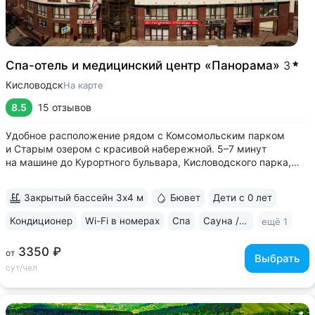
Спа-отель и медицинский центр «Панорама»
3
Кисловодск
На карте
8.5
15 отзывов
Удобное расположение рядом с Комсомольским парком
и Старым озером с красивой набережной. 5–7 минут
на машине до Курортного бульвара, Кисловодского парка,
Нарзанной галереи • Бювет с тёплым и холодным
сульфатным нарзаном • Медицинский центр с большим
Закрытый бассейн 3х4 м
Бювет
Дети с 0 лет
выбором диагностики и процедур. Медцентр...
Кондиционер
Wi-Fi в номерах
Спа
Сауна / хаммам
ещё 1
3350 ₽
от
Выбрать
сут/чел