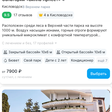
Кисловодск
В Верхнем парке
9.5
17 отзывов
4
в Кисловодске
Расположен среди леса в Верхней части парка на высоте
1000 м. Воздух насыщен ионами, горные отроги формируют
уникальный микроклимат с комфортной температурой
и влажностью воздуха. Прямой выход на терренкур
С лечением и без,
17 профилей
№ 2Б Кисловодского парка • Один из лучших вариантов для
уединенного отдыха. В санатории...
Закрытый бассейн 10х6 м
Открытый бассейн 10х6 м
Бювет
Свой парк
Дети с 2 лет
Кондиционер
ещё 7
7900 ₽
от
Выбрать
сут/чел, с лечением