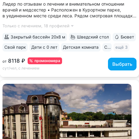
Лидер по отзывам о лечении и внимательном отношении
врачей и медсестер • Расположен в Курортном парке,
в уединенном месте среди леса. Рядом смотровая площадка.
Окна всех номеров выходят на лес: тишина, чистый воздух,
Только с лечением,
18 профилей
пение птиц • Удобный выход в Нижний и Верхний парки:
в 15 минутах ходьбы...
Закрытый бассейн 20х8 м
Шведский стол
Бювет
Свой парк
Дети с 0 лет
Детская комната
Спа
ещё 3
8118 ₽
промономера
от
Выбрать
сут/чел, с лечением