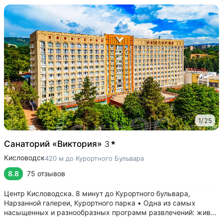
1
/
25
Санаторий «Виктория»
3
Кисловодск
420 м до Курортного Бульвара
8.8
75 отзывов
Центр Кисловодска. 8 минут до Курортного бульвара,
Нарзанной галереи, Курортного парка • Одна из самых
насыщенных и разнообразных программ развлечений: живая
музыка, концерты, дискотеки, кинопоказы, лазерные шоу,