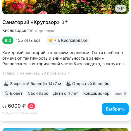
1
/
19
Санаторий «Кругозор»
3
Кисловодск
990 м до парка
9.0
155 отзывов
7
в Кисловодске
Камерный санаторий с хорошим сервисом. Гости особенно
отмечают тактичность и внимательность врачей •
Расположен в исторической части Кисловодска, в окружении
старых курортных дач. 10–17 минут прогулки до Каскадной
Только с лечением,
20 профилей
лестницы и входа в Курортный парк • Территория 3,2 га
с обзорной площадкой,...
Закрытый бассейн 14х7 м
Открытый бассейн
Бювет
Свой парк
Дети с 4 лет
Кондиционер
ещё 6
6000 ₽
от
Выбрать
сут/чел, с лечением