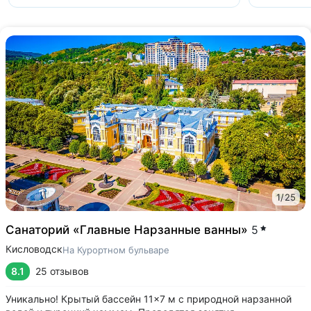
1
/
25
Санаторий «Главные Нарзанные ванны»
5
Кисловодск
На Курортном бульваре
8.1
25 отзывов
Уникально! Крытый бассейн 11×7 м с природной нарзанной