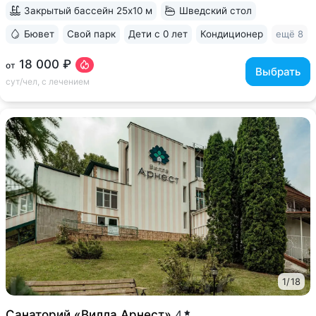
Закрытый бассейн 25x10 м
Шведский стол
Бювет
Свой парк
Дети с 0 лет
Кондиционер
ещё 8
18 000 ₽
от
Выбрать
сут/чел, с лечением
1
/
18
Санаторий «Вилла Арнест»
4