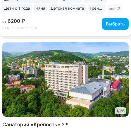
Дети с 1 года
Няня
Детская комната
Тренажерный зал
ещё 2
6200 ₽
от
Выбрать
сут/чел, с лечением
1
/
26
Санаторий «Крепость»
3