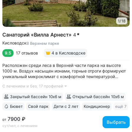
1
/
18
Санаторий «Вилла Арнест»
4
Кисловодск
В Верхнем парке
9.5
17 отзывов
4
в Кисловодске
Расположен среди леса в Верхней части парка на высоте
1000 м. Воздух насыщен ионами, горные отроги формируют
уникальный микроклимат с комфортной температурой
и влажностью воздуха. Прямой выход на терренкур
С лечением и без,
17 профилей
№ 2Б Кисловодского парка • Один из лучших вариантов для
уединенного отдыха. В санатории...
Закрытый бассейн 10х6 м
Открытый бассейн 10х6 м
Бювет
Свой парк
Дети с 2 лет
Кондиционер
ещё 7
7900 ₽
от
Выбрать
сут/чел, с лечением