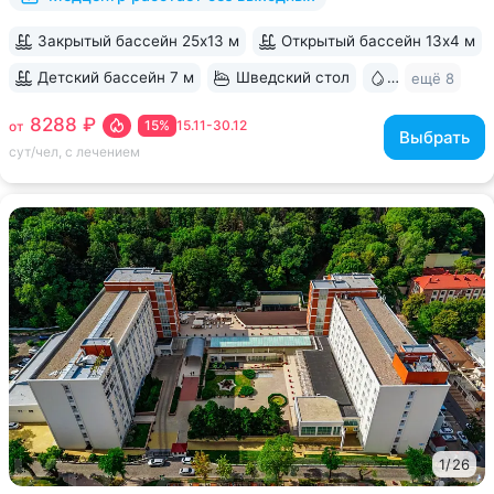
Закрытый бассейн 25х13 м
Открытый бассейн 13x4 м
Детский бассейн 7 м
Шведский стол
Бювет
ещё 8
8288 ₽
15%
15.11-30.12
от
Выбрать
сут/чел, с лечением
1
/
26