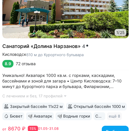
1
/
25
Санаторий «Долина Нарзанов»
4
Кисловодск
610 м до Курортного бульвара
8.9
72 отзыва
Уникально! Аквапарк 1000 кв.м. с горками, каскадами,
бассейнами и зоной для загара • Центр Кисловодска: 7–10
минут до Курортного парка и бульвара, Филармонии,
Нарзанной галереи • Бювет с минеральной водой двух
С лечением и без,
17 профилей
курортов: «Ессентуки-4» и «Славяновская» (Железноводск).
8–12 минут до бюветов...
Закрытый бассейн 11х22 м
Открытый бассейн 1000 м
Бювет
Аквапарк
Водные горки
Свой парк
ещё 8
8670 ₽
15%
01.05-31.08
от