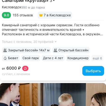
Санаторий «Кругозор»
3
Кисловодск
990 м до парка
9.0
155 отзывов
7
в Кисловодске
Камерный санаторий с хорошим сервисом. Гости особенно
отмечают тактичность и внимательность врачей •
Расположен в исторической части Кисловодска, в окружении
старых курортных дач. 10–17 минут прогулки до Каскадной
Только с лечением,
20 профилей
лестницы и входа в Курортный парк • Территория 3,2 га
с обзорной площадкой,...
Закрытый бассейн 14х7 м
Открытый бассейн
Бювет
Свой парк
Дети с 4 лет
Кондиционер
ещё 6
6000 ₽
от
Выбрать
сут/чел, с лечением