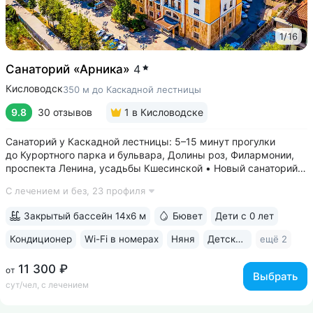
1
/
16
Санаторий «Арника»
4
Кисловодск
350 м до Каскадной лестницы
9.8
30 отзывов
1
в Кисловодске
Санаторий у Каскадной лестницы: 5–15 минут прогулки
до Курортного парка и бульвара, Долины роз, Филармонии,
проспекта Ленина, усадьбы Кшесинской • Новый санаторий,
открыт в 2018 году. 95% отзывов о санатории
С лечением и без,
23 профиля
положительные. Многие гости отмечают, что санаторий
превзошёл ожидания по уровню...
Закрытый бассейн 14х6 м
Бювет
Дети с 0 лет
Кондиционер
Wi-Fi в номерах
Няня
Детская комната
ещё 2
11 300 ₽
от
Выбрать
сут/чел, с лечением