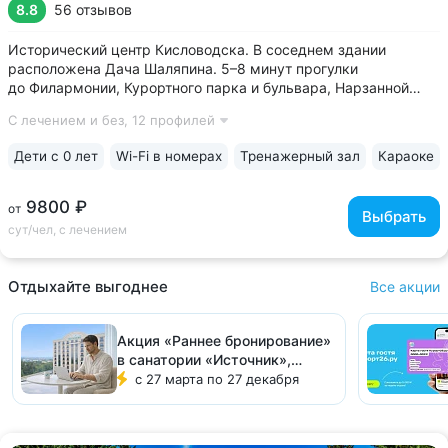
8.8
56 отзывов
Исторический центр Кисловодска. В соседнем здании
расположена Дача Шаляпина. 5–8 минут прогулки
до Филармонии, Курортного парка и бульвара, Нарзанной
галереи, проспекта Ленина, Ребровского бювета •
С лечением и без,
12 профилей
Историческое задание, дача графа Шереметьева, сохранило
атмосферу дворянской усадьбы 19 века •...
Дети с 0 лет
Wi-Fi в номерах
Тренажерный зал
Караоке
9800 ₽
от
Выбрать
сут/чел, с лечением
Отдыхайте выгоднее
Все акции
Акция «Раннее бронирование»
в санатории «Источник»,
Ессентуки
с 27 марта по 27 декабря