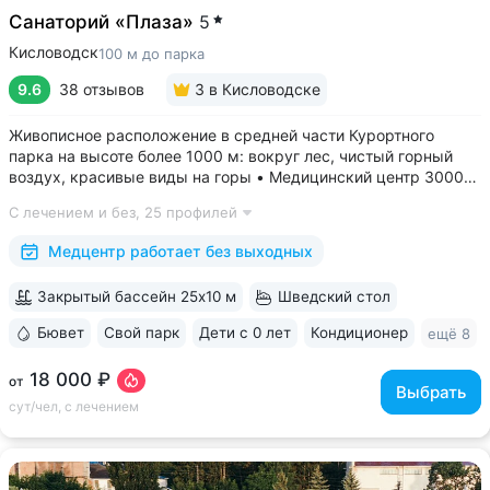
Санаторий «Плаза»
5
Кисловодск
100 м до парка
9.6
38 отзывов
3
в Кисловодске
Живописное расположение в средней части Курортного
парка на высоте более 1000 м: вокруг лес, чистый горный
воздух, красивые виды на горы • Медицинский центр 3000
кв.м. В штате 43 врача и 220 медспециалистов высокой
С лечением и без,
25 профилей
квалификации • Более 1000 видов диагностики и ДНК-
исследований. Есть диагностика...
Медцентр работает без выходных
Закрытый бассейн 25x10 м
Шведский стол
Бювет
Свой парк
Дети с 0 лет
Кондиционер
ещё 8
18 000 ₽
от
Выбрать
сут/чел, с лечением