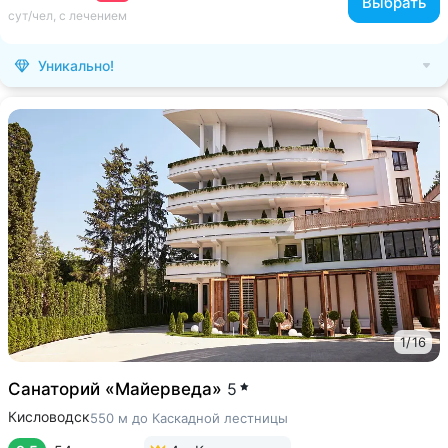
Выбрать
сут/чел, с лечением
Уникально!
1
/
16
Санаторий «Майерведа»
5
Кисловодск
550 м до Каскадной лестницы