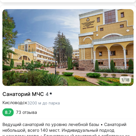
1
/
18
Санаторий МЧС
4
Кисловодск
3200 м до парка
8.7
73 отзыва
Ведущий санаторий по уровню лечебной базы • Санаторий
небольшой, всего 140 мест. Индивидуальный подход
к каждому гостю • Единственный санаторий c собственными