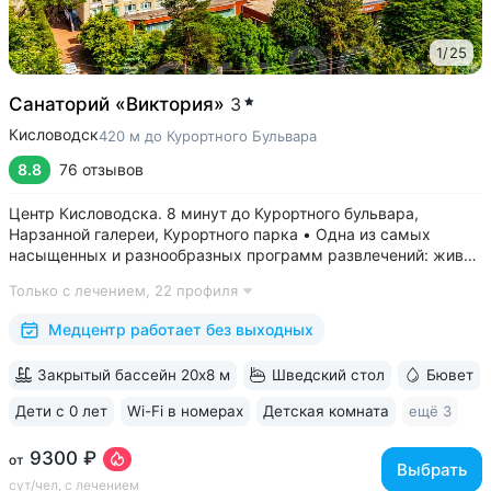
1
/
25
Санаторий «Виктория»
3
Кисловодск
420 м до Курортного Бульвара
8.8
76 отзывов
Центр Кисловодска. 8 минут до Курортного бульвара,
Нарзанной галереи, Курортного парка • Одна из самых
насыщенных и разнообразных программ развлечений: живая
музыка, концерты, дискотеки, кинопоказы, лазерные шоу,
Только с лечением,
22 профиля
стендап, мастер-классы по рисованию «эбру» и танцам
(бачата, восточные танцы)....
Медцентр работает без выходных
Закрытый бассейн 20х8 м
Шведский стол
Бювет
Дети с 0 лет
Wi-Fi в номерах
Детская комната
ещё 3
9300 ₽
от
Выбрать
сут/чел, с лечением