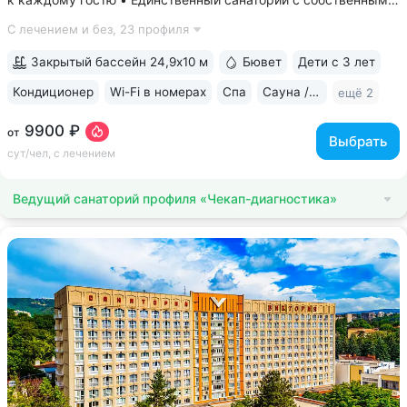
аппаратами КТ, МРТ, рентгена • Уникальный тренажерный
С лечением и без,
23 профиля
комплекс CON-TREX (Германия) для диагностики
и реабилитации опорно-двигательного...
Закрытый бассейн 24,9х10 м
Бювет
Дети с 3 лет
Кондиционер
Wi-Fi в номерах
Спа
Сауна / хаммам
ещё 2
9900 ₽
от
Выбрать
сут/чел, с лечением
Ведущий санаторий профиля «Чекап-диагностика»