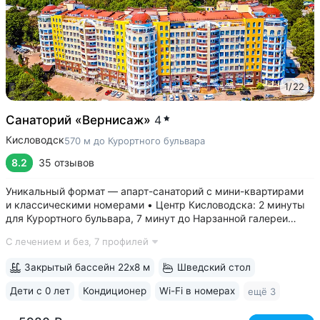
1
/
22
Санаторий «Вернисаж»
4
Кисловодск
570 м до Курортного бульвара
8.2
35 отзывов
Уникальный формат — апарт-санаторий с мини-квартирами
и классическими номерами • Центр Кисловодска: 2 минуты
для Курортного бульвара, 7 минут до Нарзанной галереи
и входа в Курортный парк. Рядом расположен Центральный
С лечением и без,
7 профилей
рынок, где можно купить вкусные фрукты, мед, сыры,
специи • Комфортные номера...
Закрытый бассейн 22х8 м
Шведский стол
Дети с 0 лет
Кондиционер
Wi-Fi в номерах
ещё 3