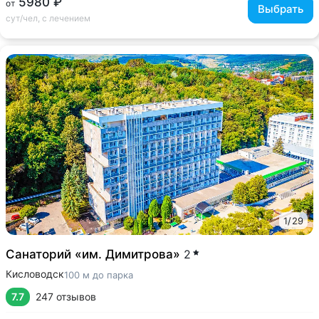
5980 ₽
от
Выбрать
сут/чел, с лечением
1
/
29
Санаторий «им. Димитрова»
2
Кисловодск
100 м до парка
7.7
247 отзывов