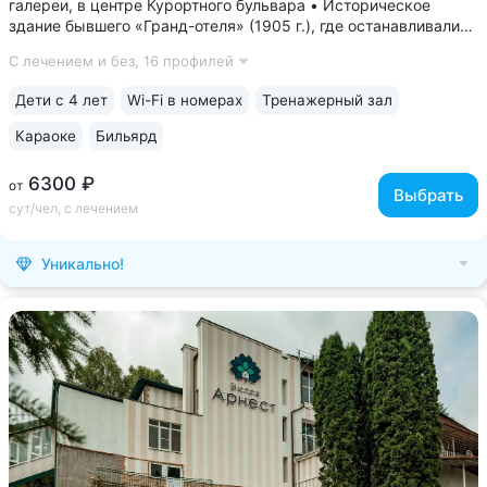
галереи, в центре Курортного бульвара • Историческое
здание бывшего «Гранд-отеля» (1905 г.), где останавливались
самые известные гости курорта. Можно выбрать номер
С лечением и без,
16 профилей
«Люкс», где жил В. В. Маяковский • Номера с балконами
с видом на Курортный...
Дети с 4 лет
Wi-Fi в номерах
Тренажерный зал
Караоке
Бильярд
6300 ₽
от
Выбрать
сут/чел, с лечением
Уникально!