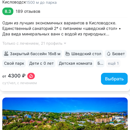
Кисловодск
1500 м до парка
8.3
189 отзывов
Один из лучших экономичных вариантов в Кисловодске.
Единственный санаторий 2* с питанием «шведский стол» •
Два вида минеральных ванн с водой из природных
источников: углекислые (нарзан) и сероводородные ванны •
Только с лечением,
21 профиль
Свой бювет с минеральной водой двух курортов:
«Ессентуки-4» и «Славяновская»...
Закрытый бассейн 16х8 м
Шведский стол
Бювет
Свой парк
Дети с 0 лет
Детская комната
Бильярд
ещё 1
4300 ₽
от
Выбрать
сут/чел, с лечением