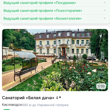
Ведущий санаторий профиля «Похудение»
Ведущий санаторий профиля «Психотерапия»
Ведущий санаторий профиля «Косметология»
1
/
20
Санаторий «Белая дача»
4
Кисловодск
690 м до Нарзанной галереи