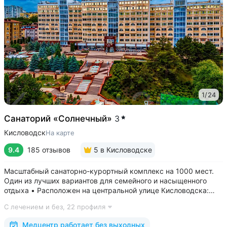
1
/
24
Санаторий «Солнечный»
3
Кисловодск
На карте
9.4
185 отзывов
5
в Кисловодске
Масштабный санаторно-курортный комплекс на 1000 мест.
Один из лучших вариантов для семейного и насыщенного
отдыха • Расположен на центральной улице Кисловодска:
рядом цирк, до Курортного бульвара можно дойти
С лечением и без,
22 профиля
за 15 минут • Бесплатный трансфер до Курортного парка
и основных достопримечательностей...
Медцентр работает без выходных