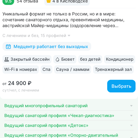
9.5
54 отзыва
4
в Кисловодске
Уникальный формат не только в России, но и в мире:
сочетание санаторного отдыха, превентивной медицины,
австрийской Майер-медицины (оздоровление через
восстановление ЖКТ), древнеиндийской Аюрведы •
С лечением и без,
15 профилей
Победитель международной премии The World Luxury Awards.
Премия «Вояж» за лучший велнес-проект...
Медцентр работает без выходных
Закрытый бассейн
Бювет
без детей
Кондиционер
Wi-Fi в номерах
Спа
Сауна / хаммам
Тренажерный зал
24 900 ₽
от
Выбрать
сут/чел, с лечением
Ведущий многопрофильный санаторий
Ведущий санаторий профиля «Чекап-диагностика»
Ведущий санаторий профиля «Детокс»
Ведущий санаторий профиля «Опорно-двигательный