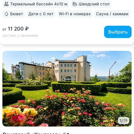
федерального значения, одно из самых...
Термальный бассейн 4х10 м
Шведский стол
Бювет
Дети с 0 лет
Wi-Fi в номерах
Сауна / хаммам
11 200 ₽
от
Выбрать
сут/чел, с лечением
1
/
19