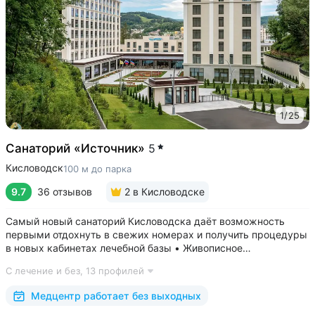
1
/
25
Санаторий «Источник»
5
Кисловодск
100 м до парка
9.7
36 отзывов
2
в Кисловодске
Самый новый санаторий Кисловодска даёт возможность
первыми отдохнуть в свежих номерах и получить процедуры
в новых кабинетах лечебной базы • Живописное
расположение в ущелье двух балок, рядом с Нарзанной
С лечение и без,
13 профилей
галереей и Каскадной лестницей • Свой выход в Курортный
парк, поблизости проходят маршруты...
Медцентр работает без выходных