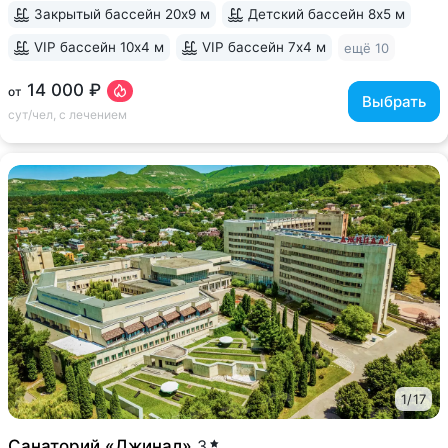
Закрытый бассейн 20х9 м
Детский бассейн 8х5 м
VIP бассейн 10х4 м
VIP бассейн 7х4 м
ещё 10
14 000 ₽
от
Выбрать
сут/чел, с лечением
1
/
17
Санаторий «Джинал»
3