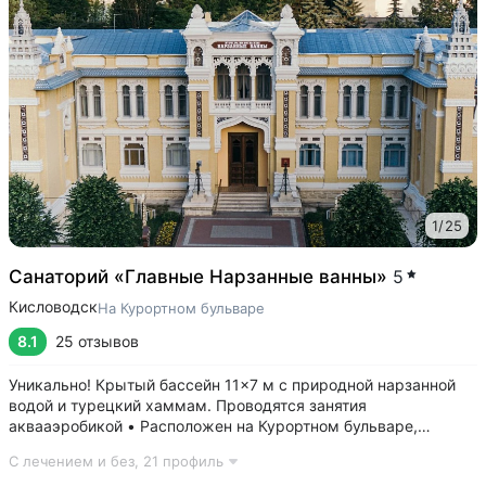
1
/
25
Санаторий «Главные Нарзанные ванны»
5
Кисловодск
На Курортном бульваре
8.1
25 отзывов
Уникально! Крытый бассейн 11×7 м с природной нарзанной
водой и турецкий хаммам. Проводятся занятия
аквааэробикой • Расположен на Курортном бульваре,
в 3 минутах от Нарзанной галереи и Курортного парка •
С лечением и без,
21 профиль
Главные нарзанные ванны — памятник архитектуры