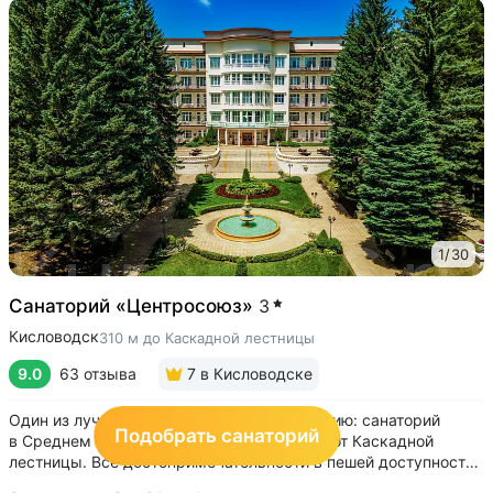
1
/
30
Санаторий «Центросоюз»
3
Кисловодск
310 м до Каскадной лестницы
9.0
63 отзыва
7
в Кисловодске
Один из лучших вариантов по расположению: санаторий
Подобрать санаторий
в Среднем Курортном парке, в 5 минутах от Каскадной
лестницы. Все достопримечательности в пешей доступности
• Парк санатория с фонтаном, цветниками, беседками