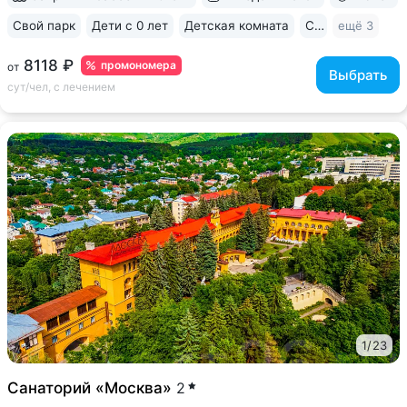
Свой парк
Дети с 0 лет
Детская комната
Спа
ещё 3
8118 ₽
промономера
от
Выбрать
сут/чел, с лечением
1
/
23
Санаторий «Москва»
2