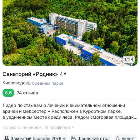
1
/
24
Санаторий «Родник»
4
Кисловодск
В Среднем парке
8.6
74 отзыва
Лидер по отзывам о лечении и внимательном отношении
врачей и медсестер • Расположен в Курортном парке,
в уединенном месте среди леса. Рядом смотровая площадка.
Окна всех номеров выходят на лес: тишина, чистый воздух,
Только с лечением,
18 профилей
пение птиц • Удобный выход в Нижний и Верхний парки:
в 15 минутах ходьбы...
Закрытый бассейн 20х8 м
Шведский стол
Бювет