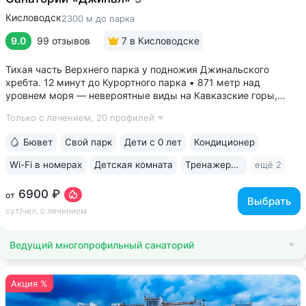
Кисловодск
2300 м до парка
9.0
99 отзывов
7
в Кисловодске
Тихая часть Верхнего парка у подножия Джинальского
хребта. 12 минут до Курортного парка • 871 метр над
уровнем моря ­— невероятные виды на Кавказские горы,
чистый воздух, тишина и уединение. На территории и рядом
Только с лечением,
20 профилей
расположены лучшие смотровые площадки Кисловодска •
Собственный бювет...
Бювет
Свой парк
Дети с 0 лет
Кондиционер
Wi-Fi в номерах
Детская комната
Тренажерный зал
ещё 2
6900 ₽
от
Выбрать
сут/чел, с лечением
Ведущий многопрофильный санаторий
Акция %