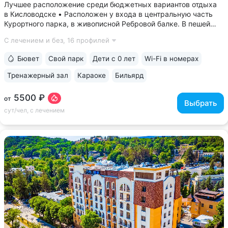
Лучшее расположение среди бюджетных вариантов отдыха
в Кисловодске • Расположен у входа в центральную часть
Курортного парка, в живописной Ребровой балке. В пешей
доступности: Каскадная лестница, Канатка, Храм воздуха,
С лечением и без,
16 профилей
Долина роз, Нарзанная галерея, Филармония • Из окон
номеров верхних этажей...
Бювет
Свой парк
Дети с 0 лет
Wi-Fi в номерах
Тренажерный зал
Караоке
Бильярд
5500 ₽
от
Выбрать
сут/чел, с лечением