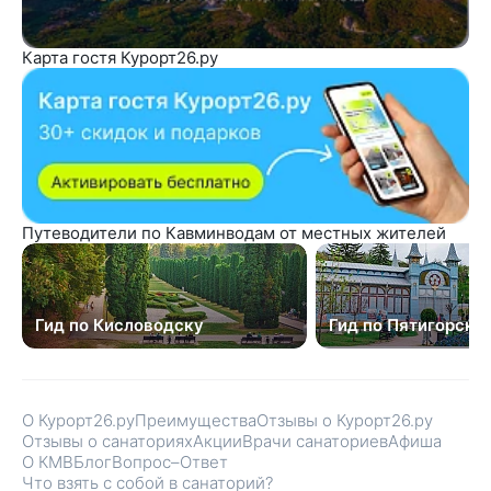
Карта гостя Курорт26.ру
Путеводители по Кавминводам от местных жителей
Гид по Кисловодску
Гид по Пятигорску
О Курорт26.ру
Преимущества
Отзывы о Курорт26.ру
Отзывы о санаториях
Акции
Врачи санаториев
Афиша
О КМВ
Блог
Вопрос–Ответ
Что взять с собой в санаторий?