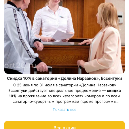
Скидка 10% в санатории «Долина Нарзанов», Ессентуки
С 25 июня по 31 июля в санатории «Долина Нарзанов»
Ессентуки действует специальное предложение —
скидка
10%
на проживание во всех категориях номеров и по всем
санаторно-курортным программам (кроме программы
Весь период проживания должен пройти в даты 25 июня — 31
«Оздоровительная»).
Показать все
июля 2026.
Рассчитаем цену со скидкой и забронируем отдых по
акции:
8 800 700-15-77
.
Все акции