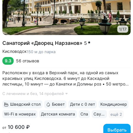
1
/
17
Санаторий «Дворец Нарзанов»
5
Кисловодск
150 м до парка
9.3
56 отзывов
Расположен у входа в Верхний парк, на одной из самых
красивых улиц Кисловодска. 6 минут до Каскадной
лестницы, 10 минут — до Канатки и Долины роз • 50 метров
до бюветов с минеральной водой трёх курортов: «Нарзан»
С лечением и без,
14 профилей
(Кисловодск), «Славяновская» (Железноводск), «Ессентуки
№ 4» • Здание санатория —...
Шведский стол
Бювет
Дети с 0 лет
Кондиционер
Wi-Fi в номерах
Детская комната
Спа
Сауна / хаммам
ещё 2
10 600 ₽
от
Выбрать