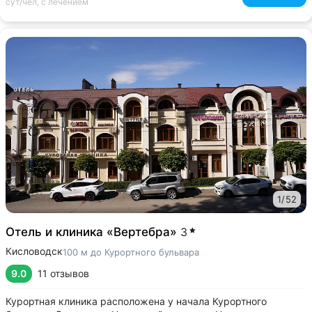
сут/чел, с лечением
1
/
52
Отель и клиника «Вертебра»
3
Кисловодск
100 м до Курортного бульвара
9.0
11 отзывов
Курортная клиника расположена у начала Курортного