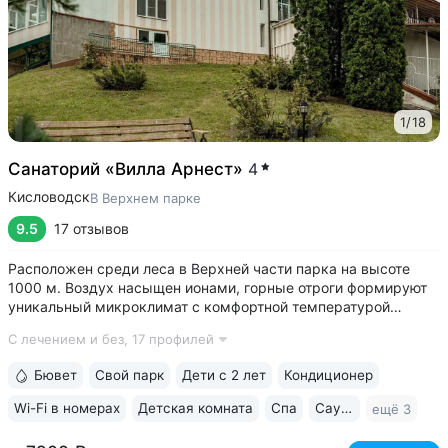
1
/
18
Санаторий «Вилла Арнест»
4
Кисловодск
В Верхнем парке
9.5
17 отзывов
Расположен среди леса в Верхней части парка на высоте
1000 м. Воздух насыщен ионами, горные отроги формируют
уникальный микроклимат с комфортной температурой
и влажностью воздуха. Прямой выход на терренкур
С лечением и без,
17 профилей
№ 2Б Кисловодского парка • Один из лучших вариантов для
уединенного отдыха. В санатории...
Бювет
Свой парк
Дети с 2 лет
Кондиционер
Wi-Fi в номерах
Детская комната
Спа
Сауна / хаммам
ещё 3