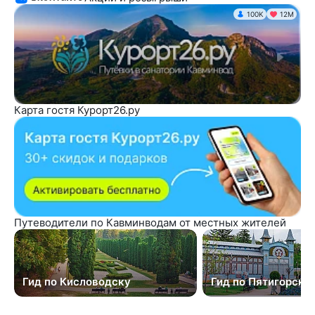
100K
12М
Карта гостя Курорт26.ру
Путеводители по Кавминводам от местных жителей
Гид по Кисловодску
Гид по Пятигорску