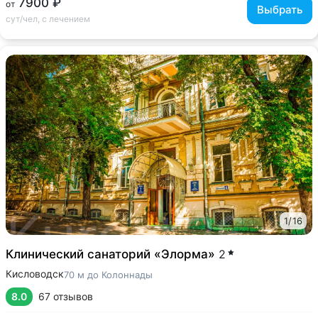
7900 ₽
от
Выбрать
сут/чел, с лечением
1
/
16
Клинический санаторий «Элорма»
2
Кисловодск
70 м до Колоннады
8.0
67 отзывов