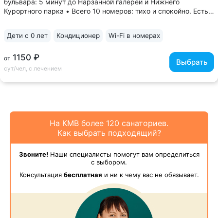
бульвара: 5 минут до Нарзанной галереи и Нижнего
Курортного парка • Всего 10 номеров: тихо и спокойно. Есть
многоместные номера для комфортного отдыха с детьми •
Ведут прием врачи 8 профилей, в т.ч. кандидаты
Дети с 0 лет
Кондиционер
Wi-Fi в номерах
медицинских наук:...
1150 ₽
от
Выбрать
сут/чел, с лечением
На КМВ более 120 санаториев.
Как выбрать подходящий?
Звоните!
Наши специалисты помогут вам определиться
с выбором.
Консультация
бесплатная
и ни к чему вас не обязывает.