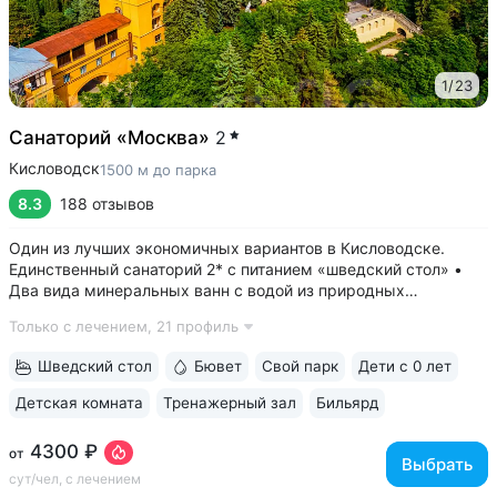
1
/
23
Санаторий «Москва»
2
Кисловодск
1500 м до парка
8.3
188 отзывов
Один из лучших экономичных вариантов в Кисловодске.
Единственный санаторий 2* с питанием «шведский стол» •
Два вида минеральных ванн с водой из природных
источников: углекислые (нарзан) и сероводородные ванны •
Только с лечением,
21 профиль
Свой бювет с минеральной водой двух курортов:
«Ессентуки-4» и «Славяновская»...
Шведский стол
Бювет
Свой парк
Дети с 0 лет
Детская комната
Тренажерный зал
Бильярд
4300 ₽
от
Выбрать
сут/чел, с лечением