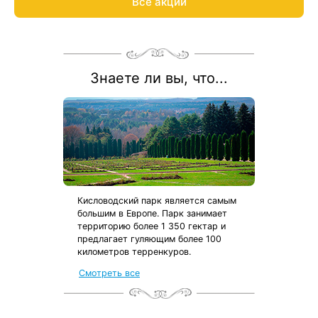
Все акции
Знаете ли вы, что...
Кисловодский парк является самым
большим в Европе. Парк занимает
территорию более 1 350 гектар и
предлагает гуляющим более 100
километров терренкуров.
от местных жителей
Смотреть все
с чек-листом
и туристической картой