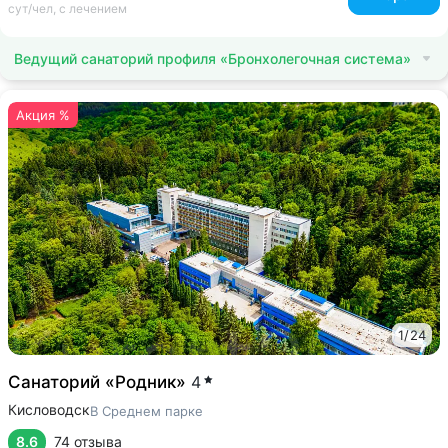
сут/чел, с лечением
Ведущий санаторий профиля «Бронхолегочная система»
Акция %
1
/
24
Санаторий «Родник»
4
Кисловодск
В Среднем парке
8.6
74 отзыва