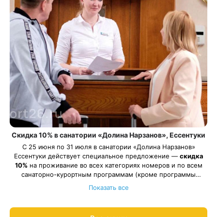
Скидка 10% в санатории «Долина Нарзанов», Ессентуки
С 25 июня по 31 июля в санатории «Долина Нарзанов»
Ессентуки действует специальное предложение —
скидка
10%
на проживание во всех категориях номеров и по всем
санаторно-курортным программам (кроме программы
Весь период проживания должен пройти в даты 25 июня —
«Оздоровительная»).
Показать все
31 июля 2026.
Рассчитаем цену со скидкой и забронируем отдых по
акции:
8 800 700-15-77
.