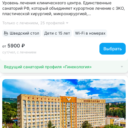
Уровень лечения клиническеого центра. Единственные
санаторий РФ, который объединяет курортное лечение с ЭКО,
пластической хирургией, микрохирургией,
кардиореабилитацией, офтальмологией, спа и косметологией
Только с лечением,
25 профилей
• Красивое историческое здание в 100 м от Нарзанной
галереи. Окна санатория выходят...
Шведский стол
Дети с 15 лет
Wi-Fi в номерах
5900 ₽
от
Выбрать
сут/чел, с лечением
Ведущий санаторий профиля «Гинекология»