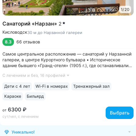
1
/
20
Санаторий «Нарзан»
2
Кисловодск
30 м до Нарзанной галереи
8.3
66 отзывов
Самое центральное расположение — санаторий у Нарзанной
галереи, в центре Курортного бульвара • Историческое
здание бывшего «Гранд-отеля» (1905 г.), где останавливались
самые известные гости курорта. Можно выбрать номер
С лечением и без,
16 профилей
«Люкс», где жил В. В. Маяковский • Номера с балконами
с видом на Курортный...
Дети с 4 лет
Wi-Fi в номерах
Тренажерный зал
Караоке
Бильярд
6300 ₽
от
Выбрать
сут/чел, с лечением
Уникально!