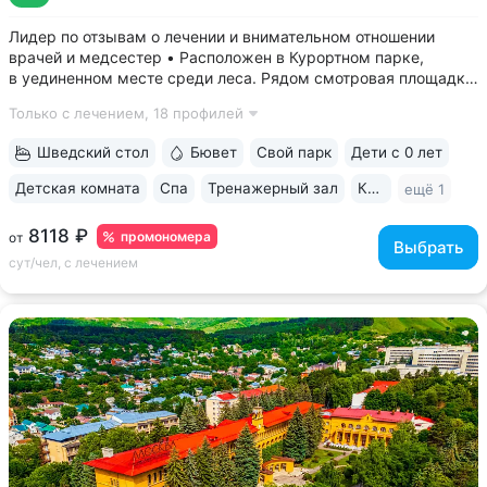
Лидер по отзывам о лечении и внимательном отношении
врачей и медсестер • Расположен в Курортном парке,
в уединенном месте среди леса. Рядом смотровая площадка.
Окна всех номеров выходят на лес: тишина, чистый воздух,
Только с лечением,
18 профилей
пение птиц • Удобный выход в Нижний и Верхний парки:
в 15 минутах ходьбы...
Шведский стол
Бювет
Свой парк
Дети с 0 лет
Детская комната
Спа
Тренажерный зал
Караоке
ещё 1
8118 ₽
промономера
от
Выбрать
сут/чел, с лечением