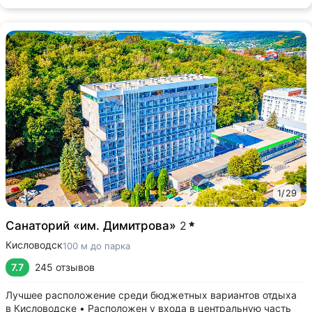
1
/
29
Санаторий «им. Димитрова»
2
Кисловодск
100 м до парка
7.7
245 отзывов
Лучшее расположение среди бюджетных вариантов отдыха
в Кисловодске • Расположен у входа в центральную часть