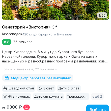
1
/
25
Санаторий «Виктория»
3
Кисловодск
420 м до Курортного Бульвара
8.8
75 отзывов
Центр Кисловодска. 8 минут до Курортного бульвара,
Нарзанной галереи, Курортного парка • Одна из самых
насыщенных и разнообразных программ развлечений: живая
музыка, концерты, дискотеки, кинопоказы, лазерные шоу,
Только с лечением,
22 профиля
стендап, мастер-классы по рисованию «эбру» и танцам
(бачата, восточные танцы)....
Медцентр работает без выходных
Шведский стол
Бювет
Дети с 0 лет
Wi-Fi в номерах
Детская комната
Тренажерный зал
ещё 2
9300 ₽
от
Выбрать