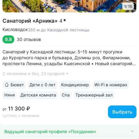
1
/
16
Санаторий «Арника»
4
Кисловодск
350 м до Каскадной лестницы
9.8
30 отзывов
Санаторий у Каскадной лестницы: 5–15 минут прогулки
до Курортного парка и бульвара, Долины роз, Филармонии,
проспекта Ленина, усадьбы Кшесинской • Новый санаторий,
открыт в 2018 году. 95% отзывов о санатории
С лечением и без,
23 профиля
положительные. Многие гости отмечают, что санаторий
превзошёл ожидания по уровню...
Бювет
Дети с 0 лет
Кондиционер
Wi-Fi в номерах
Няня
Детская комната
Спа
Тренажерный зал
11 300 ₽
от
Выбрать
сут/чел, с лечением
Ведущий санаторий профиля «Похудение»