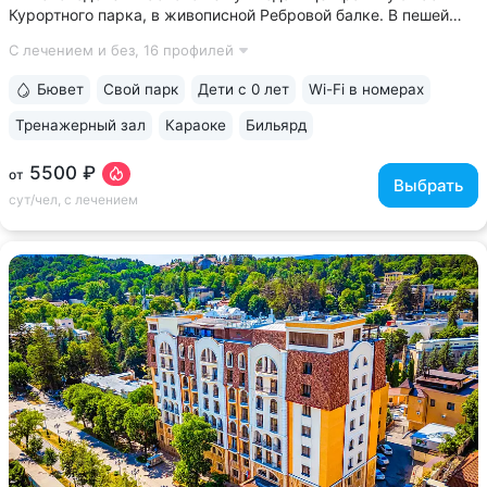
Курортного парка, в живописной Ребровой балке. В пешей
доступности: Каскадная лестница, Канатка, Храм воздуха,
С лечением и без,
16 профилей
Долина роз, Нарзанная галерея, Филармония • Из окон
номеров верхних этажей...
Бювет
Свой парк
Дети с 0 лет
Wi-Fi в номерах
Тренажерный зал
Караоке
Бильярд
5500 ₽
от
Выбрать
сут/чел, с лечением