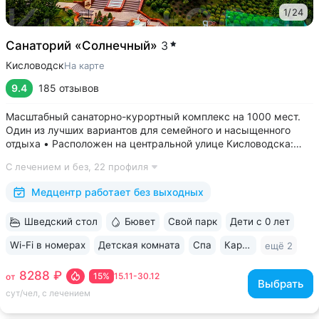
1
/
24
Санаторий «Солнечный»
3
Кисловодск
На карте
9.4
185 отзывов
Масштабный санаторно-курортный комплекс на 1000 мест.
Один из лучших вариантов для семейного и насыщенного
отдыха • Расположен на центральной улице Кисловодска:
рядом цирк, до Курортного бульвара можно дойти
С лечением и без,
22 профиля
за 15 минут • Бесплатный трансфер до Курортного парка
и основных достопримечательностей...
Медцентр работает без выходных
Шведский стол
Бювет
Свой парк
Дети с 0 лет
Wi-Fi в номерах
Детская комната
Спа
Караоке
ещё 2
8288 ₽
15%
15.11-30.12
от
Выбрать
сут/чел, с лечением