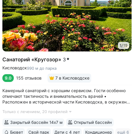
1
/
19
Санаторий «Кругозор»
3
Кисловодск
990 м до парка
9.0
155 отзывов
7
в Кисловодске
Камерный санаторий с хорошим сервисом. Гости особенно
отмечают тактичность и внимательность врачей •
Расположен в исторической части Кисловодска, в окружении
старых курортных дач. 10–17 минут прогулки до Каскадной
Только с лечением,
20 профилей
лестницы и входа в Курортный парк • Территория 3,2 га
с обзорной площадкой,...
Закрытый бассейн 14х7 м
Открытый бассейн
Бювет
Свой парк
Дети с 4 лет
Кондиционер
ещё 6