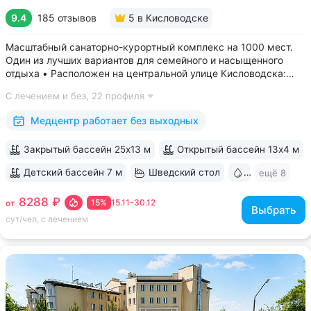
9.4
185 отзывов
5
в Кисловодске
Масштабный санаторно-курортный комплекс на 1000 мест.
Один из лучших вариантов для семейного и насыщенного
отдыха • Расположен на центральной улице Кисловодска:
рядом цирк, до Курортного бульвара можно дойти
С лечением и без,
22 профиля
за 15 минут • Бесплатный трансфер до Курортного парка
и основных достопримечательностей...
Медцентр работает без выходных
Закрытый бассейн 25х13 м
Открытый бассейн 13x4 м
Детский бассейн 7 м
Шведский стол
Бювет
ещё 8
8288 ₽
15%
15.11-30.12
от
Выбрать
сут/чел, с лечением