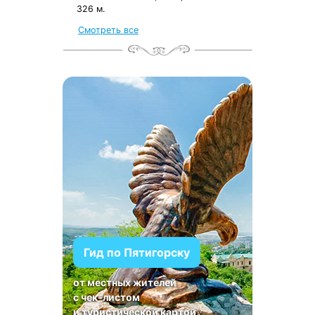
326 м.
Смотреть все
Гид по Пятигорску
от местных жителей
с чек-листом
и туристической картой