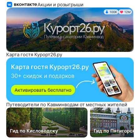
Акции и розыгрыши
100K
12М
Карта гостя Курорт26.ру
Путеводители по Кавминводам от местных жителей
Гид по Кисловодску
Гид по Пятигорску