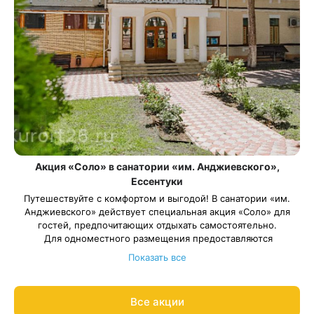
Акция «Соло» в санатории «им. Анджиевского»,
Ессентуки
Путешествуйте с комфортом и выгодой! В санатории «им.
Анджиевского» действует специальная акция «Соло» для
гостей, предпочитающих отдыхать самостоятельно.
Для одноместного размещения предоставляются
специальные
сниженные цены
на проживание в целом
Показать все
номере.
Условия акции:
Акция распространяется на программы:
Все акции
«Общетерапевтическая», «Сахарный