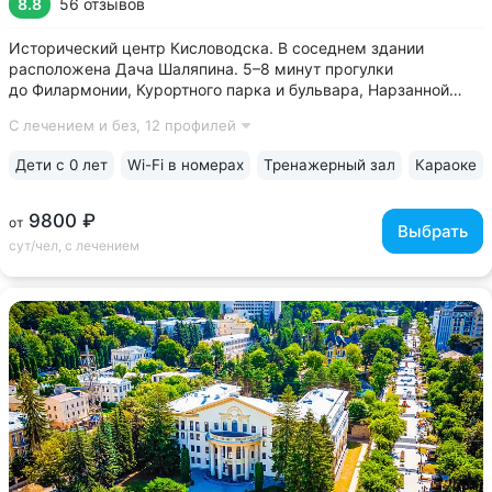
8.8
56 отзывов
Исторический центр Кисловодска. В соседнем здании
расположена Дача Шаляпина. 5–8 минут прогулки
до Филармонии, Курортного парка и бульвара, Нарзанной
галереи, проспекта Ленина, Ребровского бювета •
С лечением и без,
12 профилей
Историческое задание, дача графа Шереметьева, сохранило
атмосферу дворянской усадьбы 19 века •...
Дети с 0 лет
Wi-Fi в номерах
Тренажерный зал
Караоке
9800 ₽
от
Выбрать
сут/чел, с лечением