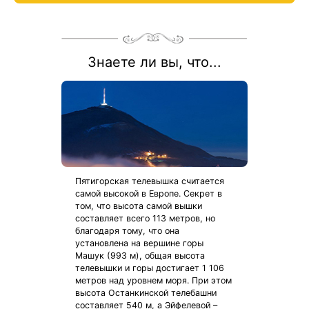
диабет», «Специальная», «Оздоровительная»
Акция действует для категорий номеров К1К2м1к1 и К1К2м1к3
Весь период проживания должен пройти в даты 1 июля — 30
августа 2026.
Рассчитаем цену со скидкой и забронируем отдых по
Знаете ли вы, что...
акции:
8 800 700-15-77
.
Пятигорская телевышка считается
самой высокой в Европе. Секрет в
том, что высота самой вышки
составляет всего 113 метров, но
благодаря тому, что она
установлена на вершине горы
Машук (993 м), общая высота
телевышки и горы достигает 1 106
метров над уровнем моря. При этом
высота Останкинской телебашни
составляет 540 м, а Эйфелевой –