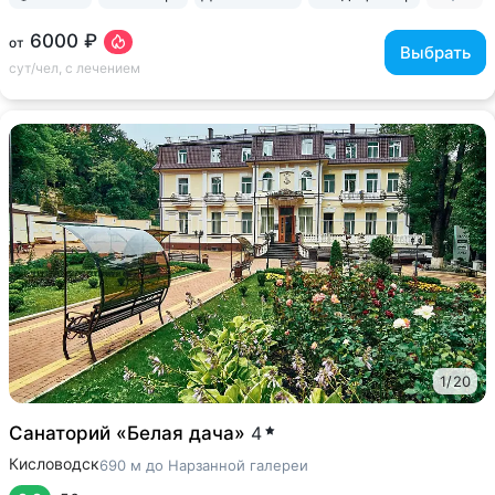
6000 ₽
от
Выбрать
сут/чел, с лечением
1
/
20
Санаторий «Белая дача»
4
Кисловодск
690 м до Нарзанной галереи