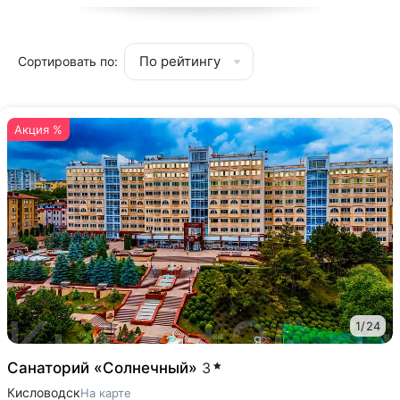
По рейтингу
Сортировать по:
Акция %
1
/
24
Санаторий «Солнечный»
3
Кисловодск
На карте