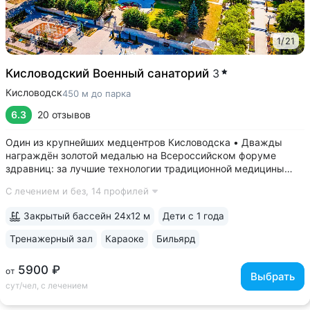
1
/
21
Кисловодский Военный санаторий
3
Кисловодск
450 м до парка
6.3
20 отзывов
Один из крупнейших медцентров Кисловодска • Дважды
награждён золотой медалью на Всероссийском форуме
здравниц: за лучшие технологии традиционной медицины
(2022 г.) и климатотерапии (2019 г.) • Монументальные
С лечением и без,
14 профилей
корпуса в духе «сталинского ампира»: бережно
отреставрированный памятник архитектуры...
Закрытый бассейн 24х12 м
Дети с 1 года
Тренажерный зал
Караоке
Бильярд
5900 ₽
от
Выбрать
сут/чел, с лечением