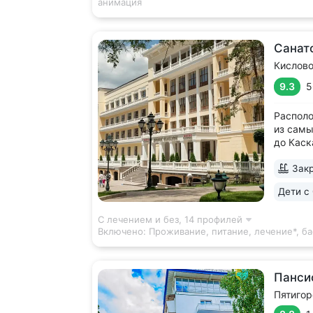
анимация
Санат
Кислов
9.3
5
Располо
из самы
до Каск
и Долин
Закр
с минер
(Кислов
Дети с 
«Ессент
С лечением и без,
14 профилей
Включено:
Проживание, питание, лечение*, ба
Панси
Пятигор