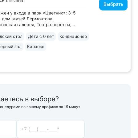
46 отзывов
Выбрать
жен у входа в парк «Цветник»: 3–5
 дом-музей Лермонтова,
овская галерея, Театр оперетты,
ческий музей, Курортная
ника им. Н.И. Пирогова • Центральная
ский стол
Дети с 0 лет
Кондиционер
я галерея Пятигорска с тремя видами
ерный зал
Караоке
ьных источников № 2, № 17,
армейский» в трех минутах...
аетесь в выборе?
роцедурами по вашему профилю за 15 минут