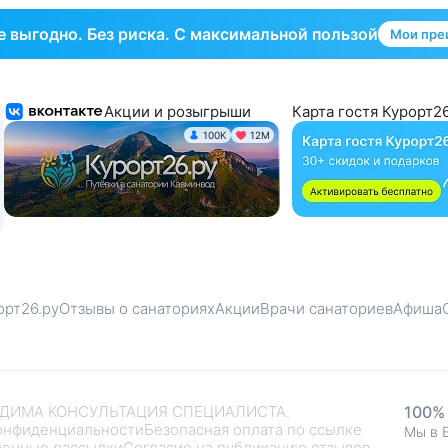
 выгодно. Без риска. С максимальной пользой
Мои пре
Акции и розыгрыши
Карта гостя Курорт26
100K
12М
орт26.ру
Отзывы о санаториях
Акции
Врачи санаториев
Афиша
ДИМА КОНСУЛЬТАЦИЯ СПЕЦИАЛИСТА.
100%
онфиденциальности
Безопасная оплата по ссылке
К сравнению добавлено санаториев:
0
Мы в 
онные рассылки
Согласие на публикацию отзывов