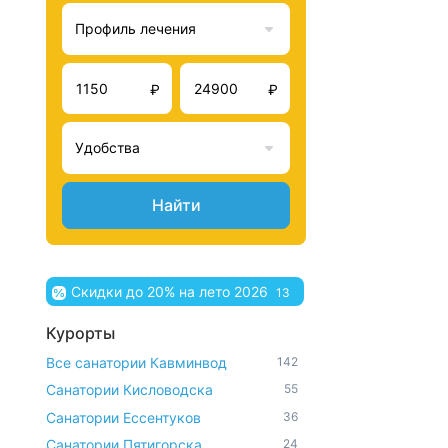
Профиль лечения
₽
₽
Удобства
Найти
Скидки до 20% на лето 2026
13
Курорты
Все санатории Кавминвод
142
Санатории Кисловодска
55
Санатории Ессентуков
36
Санатории Пятигорска
24