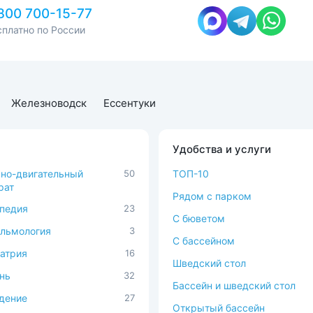
800 700-15-77
сплатно по России
Железноводск
Ессентуки
Удобства и услуги
но-двигательный
50
ТОП-10
рат
Рядом с парком
педия
23
C бюветом
льмология
3
С бассейном
атрия
16
Шведский стол
нь
32
Бассейн и шведский стол
дение
27
Открытый бассейн