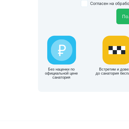
Согласен на обраб
По
Без наценки по
Встретим и дове
официальной цене
до санатория бесп
санатория