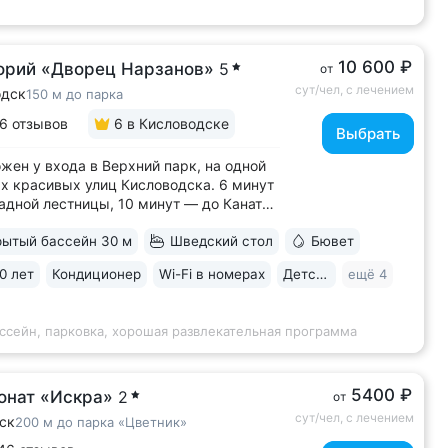
10 600 ₽
орий «Дворец Нарзанов»
5
от
сут/чел, с лечением
одск
150 м до парка
6 отзывов
6
в Кисловодске
Выбрать
жен у входа в Верхний парк, на одной
х красивых улиц Кисловодска. 6 минут
адной лестницы, 10 минут — до Канатки
ы роз • 50 метров до бюветов
ытый бассейн 30 м
Шведский стол
Бювет
альной водой трёх курортов: «Нарзан»
одск), «Славяновская» (Железноводск),
0 лет
Кондиционер
Wi-Fi в номерах
Детская комната
ещё 4
уки № 4» • Здание санатория —...
ссейн, парковка, хорошая развлекательная программа
5400 ₽
онат «Искра»
2
от
сут/чел, с лечением
ск
200 м до парка «Цветник»