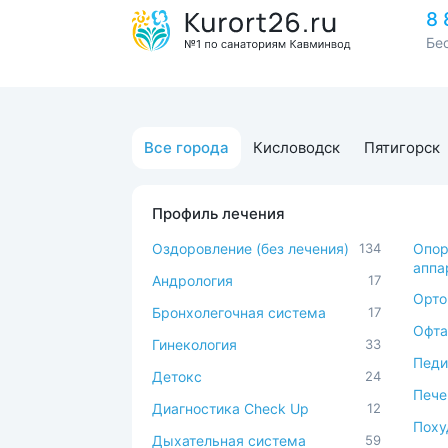
8 
Бе
Все города
Кисловодск
Пятигорск
Профиль лечения
Оздоровление (без лечения)
134
Опор
аппа
Андрология
17
Орто
Бронхолегочная система
17
Офта
Гинекология
33
Педи
Детокс
24
Пече
Диагностика Check Up
12
Поху
Дыхательная система
59