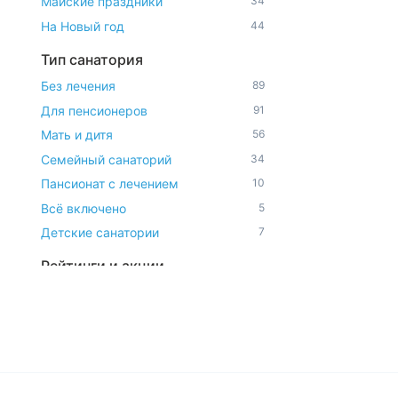
Майские праздники
34
На Новый год
44
Тип санатория
Без лечения
89
Для пенсионеров
91
Мать и дитя
56
Семейный санаторий
34
Пансионат с лечением
10
Всё включено
5
Детские санатории
7
Рейтинги и акции
ТОП-10
10
Горящие путевки
34
Последние номера
22
С кэшбеком
84