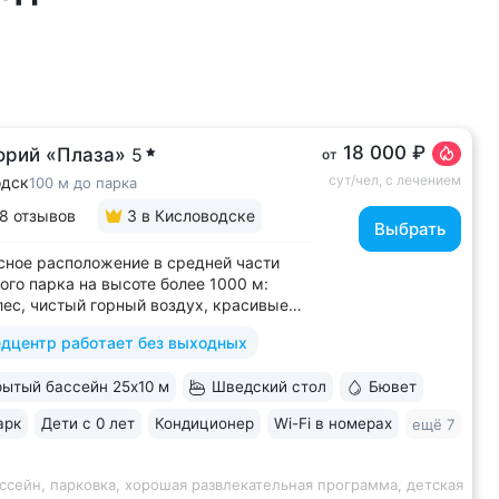
18 000 ₽
орий «Плаза»
5
от
сут/чел, с лечением
одск
100 м до парка
8 отзывов
3
в Кисловодске
Выбрать
ное расположение в средней части
ого парка на высоте более 1000 м:
лес, чистый горный воздух, красивые
 горы • Медицинский центр 3000 кв.м.
дцентр работает без выходных
 43 врача и 220 медспециалистов
 квалификации • Более 1000 видов
ытый бассейн 25x10 м
Шведский стол
Бювет
тики и ДНК-исследований. Есть
ика...
арк
Дети с 0 лет
Кондиционер
Wi-Fi в номерах
ещё 7
ссейн, парковка, хорошая развлекательная программа, детская