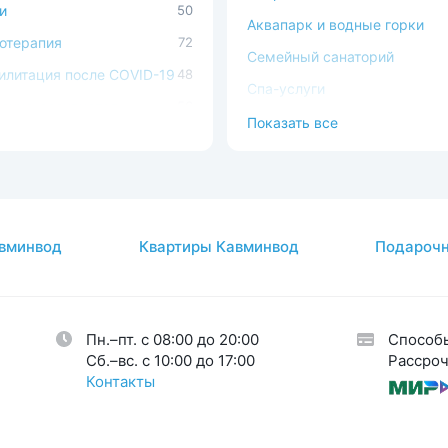
и
50
Аквапарк и водные горки
отерапия
72
Семейный санаторий
илитация после COVID-19
48
Спа-услуги
ечно-сосудистая
56
В окружении леса
Показать все
ема
Можно с животными
ема кровообращения
54
Доступная среда
процедуры
37
атология
2
вминвод
Квартиры Кавминвод
Подарочн
авы
26
огия
34
кринная система
33
Пн.–пт. с 08:00 до 20:00
Способ
тическая гинекология
1
Cб.–вс. с 10:00 до 17:00
Рассроч
Контакты