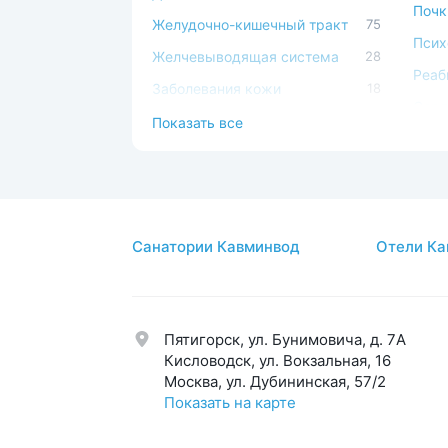
Почк
Желудочно-кишечный тракт
75
Псих
Желчевыводящая система
28
Реаб
Заболевания кожи
18
Серд
Иммунная система
49
Показать все
сист
Косметология
17
Сист
Костно-мышечная система
44
Спа-
ЛОР
44
Стом
Санатории Кавминвод
Отели Ка
Мочеполовая система
39
Суст
Нервная система
58
Урол
Обмен веществ
42
Эндо
Пятигорск, ул. Бунимовича, д. 7A
Общетерапевтический
123
Эсте
Кисловодск, ул. Вокзальная, 16
Москва, ул. Дубининская, 57/2
Показать на карте