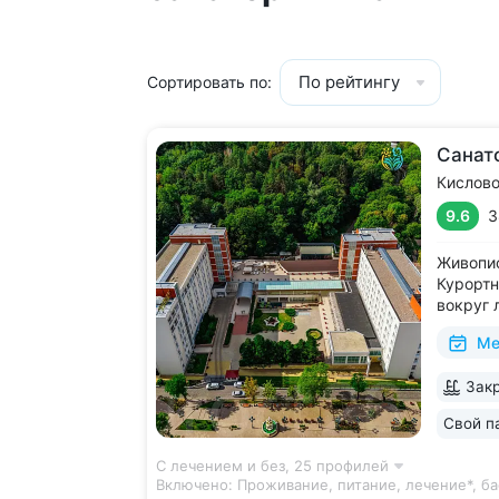
По рейтингу
Сортировать по:
Санат
Кислов
9.6
3
Живопис
Курортн
вокруг 
виды на
Ме
В штате
высокой
Закр
диагнос
диагност
Свой п
С лечением и без,
25 профилей
Включено:
Проживание, питание, лечение*, ба