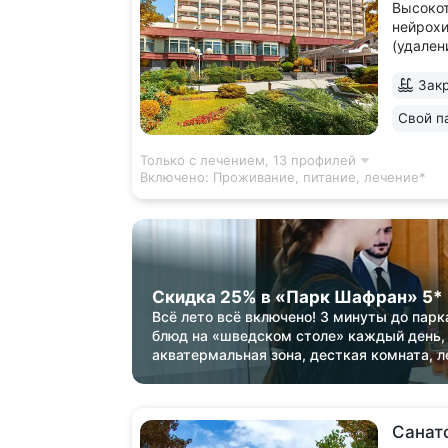
Высокот
нейрохи
(удален
стабили
нуклеоп
Закр
реабили
Свой п
терапии
диагнос
Только с лечением,
13 профилей
Включено:
Проживание, питание, лечение*
Скидка 25% в «Парк Шафран» 5*
Всё лето всё включено! 3 минуты до парк
блюд на «шведском столе» каждый день,
акватермальная зона, десткая комната, л
Санат