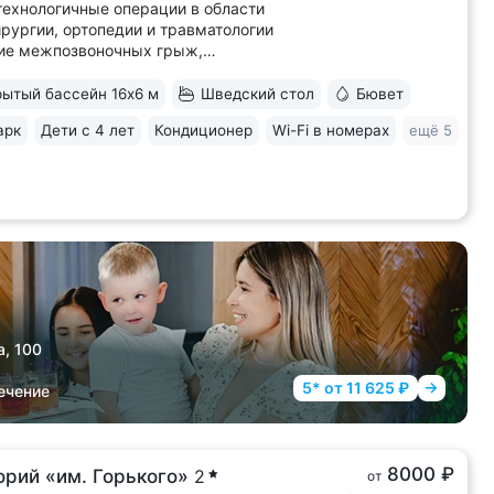
ехнологичные операции в области
рургии, ортопедии и травматологии
ие межпозвоночных грыж,
зация поясничного/грудного отделов,
ластика и др.); послеоперационная
ытый бассейн 16х6 м
Шведский стол
Бювет
тация с курсом восстановительной
арк
Дети с 4 лет
Кондиционер
Wi-Fi в номерах
ещё 5
 • Собственное отделение лучевой
тики —...
а, 100
5* от 11 625 ₽
ечение
8000 ₽
орий «им. Горького»
2
от