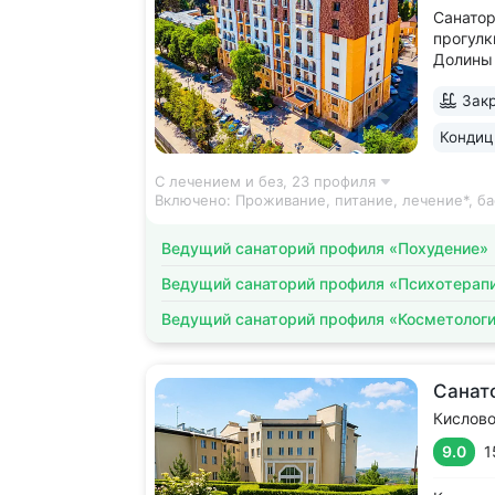
Санатор
прогулк
Долины 
усадьбы
Закр
открыт 
положит
Кондиц
санатор
С лечением и без,
23 профиля
Включено:
Проживание, питание, лечение*, ба
Ведущий санаторий профиля «Похудение»
Ведущий санаторий профиля «Психотерап
Ведущий санаторий профиля «Косметолог
Санат
Кислов
9.0
1