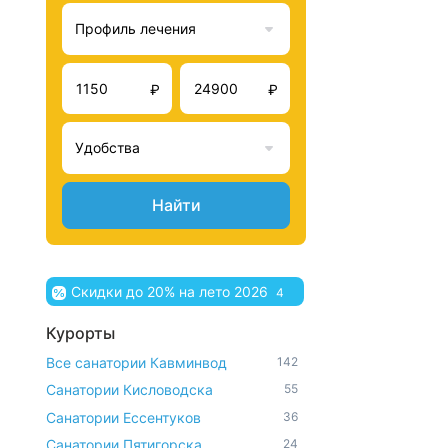
Профиль лечения
₽
₽
Удобства
Найти
Скидки до 20% на лето 2026
4
Курорты
Все санатории Кавминвод
142
Санатории Кисловодска
55
Санатории Ессентуков
36
Санатории Пятигорска
24