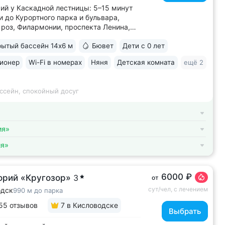
ий у Каскадной лестницы: 5–15 минут
и до Курортного парка и бульвара,
роз, Филармонии, проспекта Ленина,
 Кшесинской • Новый санаторий,
ытый бассейн 14х6 м
Бювет
Дети с 0 лет
в 2018 году. 95% отзывов о санатории
ельные. Многие гости отмечают, что
ионер
Wi-Fi в номерах
Няня
Детская комната
ещё 2
ий превзошёл ожидания по уровню...
ссейн, спокойный досуг
ия»
ия»
6000 ₽
орий «Кругозор»
3
от
сут/чел, с лечением
одск
990 м до парка
55 отзывов
7
в Кисловодске
Выбрать