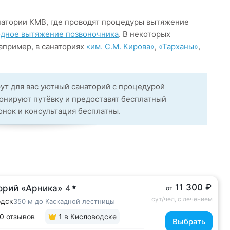
натории КМВ, где проводят процедуры вытяжение
дное вытяжение позвоночника
. В некоторых
апример, в санаториях
«им. С.М. Кирова»
,
«Тарханы»
,
ут для вас уютный санаторий с процедурой
онируют путёвку и предоставят бесплатный
вонок и консультация бесплатны.
11 300 ₽
орий «Арника»
4
от
сут/чел, с лечением
одск
350 м до Каскадной лестницы
0 отзывов
1
в Кисловодске
Выбрать