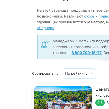
На этой странице представлены все са
позвоночника. Различают
сухое
и
подво
здравницах применяются оба метода, н
«Родник»
.
Менеджеры Kurort26.ru подбер
вытяжения позвоночника, забр
трансфер:
8 800 700-15-77
. З
По рейтингу
Сортировать по:
Санат
Кислов
9.8
3