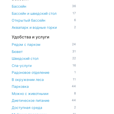
Бассейн
36
Бассейн и шведский стол
17
Открытый бассейн
6
Аквапарк и водные горки
2
Удобства и услуги
Рядом с парком
24
Бювет
31
Шведский стол
22
Спа-услуги
16
Радоновое отделение
1
В окружении леса
11
Парковка
44
Можно с животными
8
Диетическое питание
44
Доступная среда
2