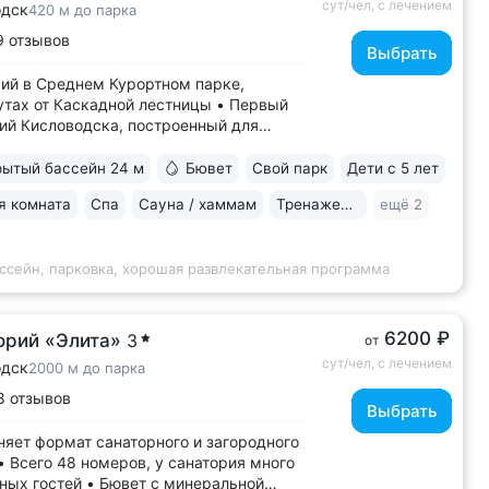
сут/чел, с лечением
одск
420 м до парка
9 отзывов
Выбрать
ий в Среднем Курортном парке,
утах от Каскадной лестницы • Первый
ий Кисловодска, построенный для
ления учёных, писателей и артистов.
тдыхали и лечились: Чуковский,
ытый бассейн 24 м
Бювет
Свой парк
Дети с 5 лет
а, Станиславский, Вернадский, Маршак
я комната
Спа
Сауна / хаммам
Тренажерный зал
ещё 2
венный бювет с минеральной водой
ссейн, парковка, хорошая развлекательная программа
6200 ₽
орий «Элита»
3
от
сут/чел, с лечением
одск
2000 м до парка
8 отзывов
Выбрать
яет формат санаторного и загородного
• Всего 48 номеров, у санатория много
ных гостей • Бювет с минеральной