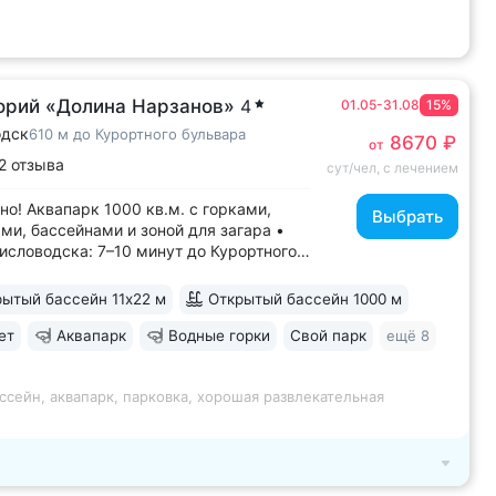
орий «Долина Нарзанов»
4
01.05-31.08
15%
одск
610 м до Курортного бульвара
8670 ₽
от
2 отзыва
сут/чел, с лечением
но! Аквапарк 1000 кв.м. с горками,
Выбрать
ми, бассейнами и зоной для загара •
исловодска: 7–10 минут до Курортного
 бульвара, Филармонии, Нарзанной
 • Бювет с минеральной водой двух
ытый бассейн 11х22 м
Открытый бассейн 1000 м
в: «Ессентуки-4» и «Славяновская»
оводск). 8–12 минут до бюветов...
ет
Аквапарк
Водные горки
Свой парк
ещё 8
ссейн, аквапарк, парковка, хорошая развлекательная