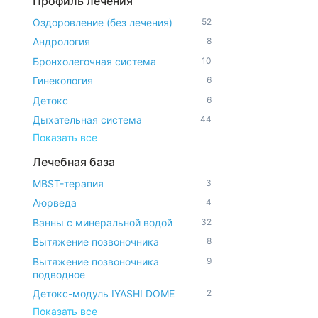
Профиль лечения
Оздоровление (без лечения)
52
Андрология
8
Бронхолегочная система
10
Гинекология
6
Детокс
6
Дыхательная система
44
Показать все
Лечебная база
MBST-терапия
3
Аюрведа
4
Ванны с минеральной водой
32
Вытяжение позвоночника
8
Вытяжение позвоночника
9
подводное
Детокс-модуль IYASHI DOME
2
Показать все