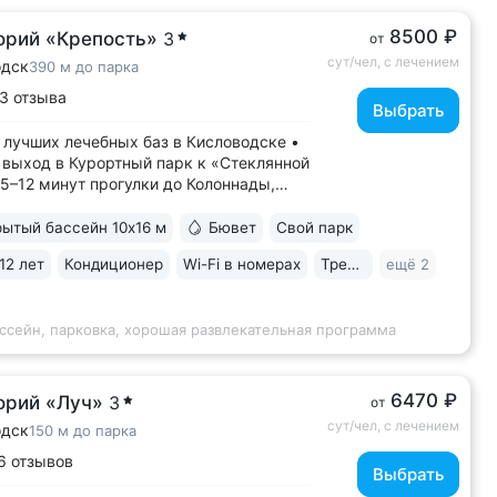
8500 ₽
орий «Крепость»
3
от
сут/чел, с лечением
одск
390 м до парка
3 отзыва
Выбрать
 лучших лечебных баз в Кисловодске •
выход в Курортный парк к «Стеклянной
 5–12 минут прогулки до Колоннады,
ого бульвара, Филармонии, музея-
 Ярошенко • Бювет с минеральной
ытый бассейн 10х16 м
Бювет
Свой парк
вух курортов: «Ессентуки-4»
12 лет
Кондиционер
Wi-Fi в номерах
Тренажерный зал
ещё 2
яновская» (Железноводск). 7 минут
...
ссейн, парковка, хорошая развлекательная программа
6470 ₽
орий «Луч»
3
от
сут/чел, с лечением
одск
150 м до парка
6 отзывов
Выбрать