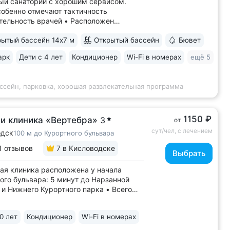
й санаторий с хорошим сервисом.
собенно отмечают тактичность
тельность врачей • Расположен
ической части Кисловодска,
ытый бассейн 14х7 м
Открытый бассейн
Бювет
ении старых курортных дач. 10–17
рогулки до Каскадной лестницы и входа
арк
Дети с 4 лет
Кондиционер
Wi-Fi в номерах
ещё 5
тный парк • Территория 3,2 га
ной площадкой,...
ссейн, парковка, хорошая развлекательная программа
1150 ₽
 и клиника «Вертебра»
3
от
сут/чел, с лечением
одск
100 м до Курортного бульвара
1 отзывов
7
в Кисловодске
Выбрать
ая клиника расположена у начала
ого бульвара: 5 минут до Нарзанной
 и Нижнего Курортного парка • Всего
ров: тихо и спокойно. Есть
стные номера для комфортного отдыха
0 лет
Кондиционер
Wi-Fi в номерах
и • Ведут прием врачи 8 профилей,
кандидаты медицинских наук:...