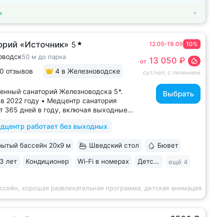
»
орий «Источник»
5
12.05-19.09
10%
оводск
50 м до парка
13 050 ₽
от
0 отзывов
4
в Железноводске
сут/чел, с лечением
енный санаторий Железноводска 5*.
Выбрать
в 2022 году • Медцентр санатория
т 365 дней в году, включая выходные
ники • Центр курортной зоны: в шаговой
дцентр работает без выходных
ости курортный парк, Пушкинская
, бюветы «Славяновский»
ытый бассейн 20х9 м
Шведский стол
Бювет
новский», бальнеогрязелечебница,
ая...
3 лет
Кондиционер
Wi-Fi в номерах
Детская комната
ещё 4
ссейн, хорошая развлекательная программа, детская анимация