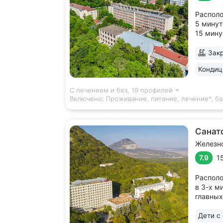
Располо
5 минут
15 мину
«Смирно
в санат
Закр
№ 1 • Л
Кондиц
минерал
из сква
С лечением и без,
19 профилей
Включено:
Проживание, питание, лечение*, ба
Санат
Железн
7.9
1
Располо
в 3-х м
главных
прогулк
Смирнов
Дети с 