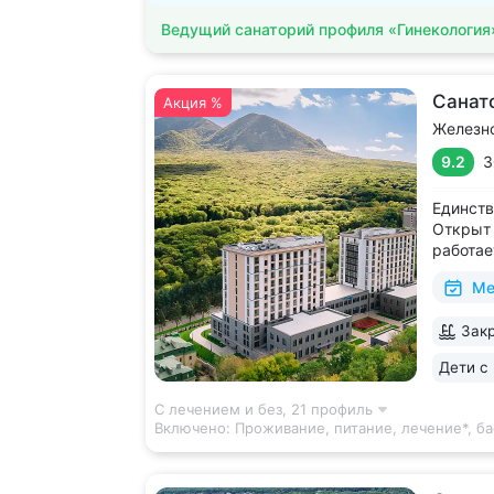
Ведущий санаторий профиля «Гинекология
Санат
Акция %
Железн
9.2
3
Единств
Открыт 
работае
и празд
Ме
доступн
галерея
Закр
и «Смир
каскадн
Дети с 
С лечением и без,
21 профиль
Включено:
Проживание, питание, лечение*, ба