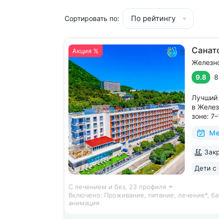
По рейтингу
Сортировать по:
Санат
Акция %
Железн
9.8
8
Лучший 
в Желез
зоне: 7
галереи
Ме
и «Смир
с минер
Закр
в одном
чтобы п
Дети с 
С лечением и без,
23 профиля
Включено:
Проживание, питание, лечение*, ба
анимация