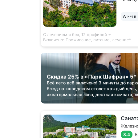
Пушкинс
и «Смир
Wi-Fi в
спусков
располо
вокруг л
С лечением и без,
12 профилей
Включено:
Проживание, питание, лечение*
Скидка 25% в «Парк Шафран» 5*
Всё лето всё включено! 3 минуты до парк
блюд на «шведском столе» каждый день,
акватермальная зона, десткая комната, л
Санат
Железн
8.4
5