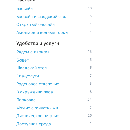
Бассейн
18
Бассейн и шведский стол
5
Открытый бассейн
1
Аквапарк и водные горки
1
Удобства и услуги
Рядом с парком
15
Бювет
15
Шведский стол
6
Спа-услуги
7
Радоновое отделение
5
В окружении леса
8
Парковка
24
Можно с животными
2
Диетическое питание
26
Доступная среда
1