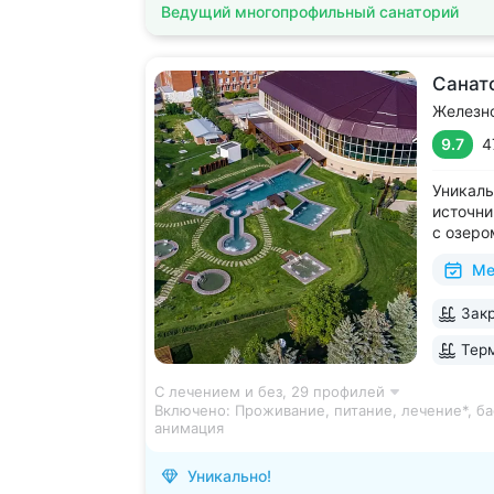
Ведущий многопрофильный санаторий
Санат
Железн
9.7
4
Уникаль
источни
с озеро
2 крыты
Ме
зал, 24
большой
Закр
Кавказа
Терм
С лечением и без,
29 профилей
Включено:
Проживание, питание, лечение*, ба
анимация
Уникально!