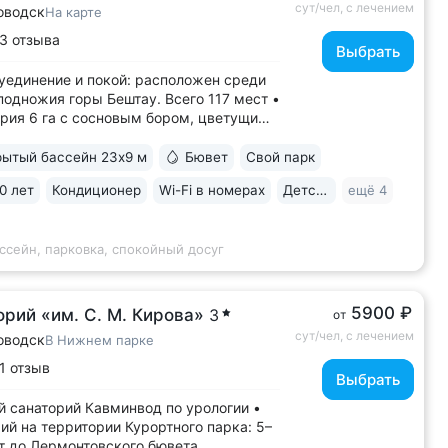
сут/чел, с лечением
оводск
На карте
3 отзыва
Выбрать
уединение и покой: расположен среди
 подножия горы Бештау. Всего 117 мест •
рия 6 га с сосновым бором, цветущими
иками, небольшим прудом, зонами
с гамаками и беседками • Собственная
ытый бассейн 23х9 м
Бювет
Свой парк
рренкуров, проложенных по лесу
0 лет
Кондиционер
Wi-Fi в номерах
Детская комната
ещё 4
м склонам • Бесплатный трансфер...
ссейн, парковка, спокойный досуг
5900 ₽
рий «им. С. М. Кирова»
3
от
сут/чел, с лечением
оводск
В Нижнем парке
1 отзыв
Выбрать
 санаторий Кавминвод по урологии •
ий на территории Курортного парка: 5–
т до Лермонтовского бювета,