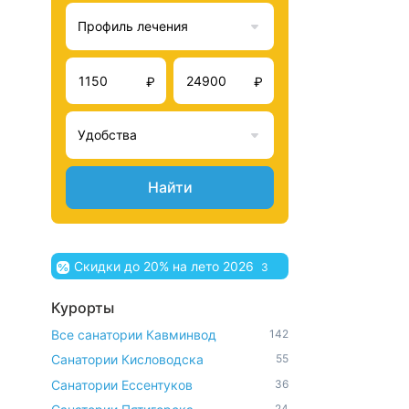
Профиль лечения
₽
₽
Удобства
Найти
Скидки до 20% на лето 2026
3
Курорты
Все санатории Кавминвод
142
Санатории Кисловодска
55
Санатории Ессентуков
36
24