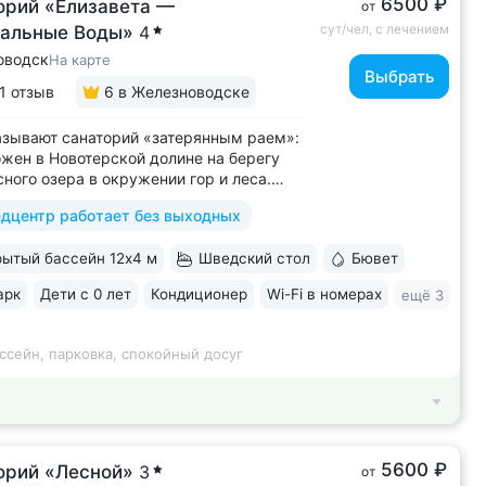
6500 ₽
орий «Елизавета —
от
сут/чел, с лечением
альные Воды»
4
оводск
На карте
Выбрать
1 отзыв
6
в Железноводске
азывают санаторий «затерянным раем»:
жен в Новотерской долине на берегу
ного озера в окружении гор и леса.
рия-парк 20 га с терренкуром (4 км),
дцентр работает без выходных
и, велодорожками, фотозоной,
сным храмом «Нерушимая стена» •
ытый бассейн 12х4 м
Шведский стол
Бювет
енная набережная озера с зонами
...
арк
Дети с 0 лет
Кондиционер
Wi-Fi в номерах
ещё 3
ссейн, парковка, спокойный досуг
5600 ₽
орий «Лесной»
3
от