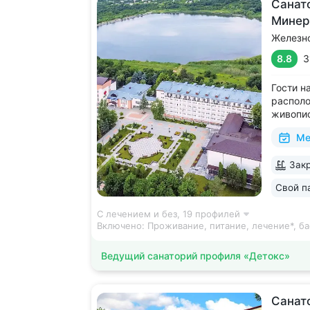
Cанат
Минер
Железн
8.8
3
Гости н
располо
живопис
Террито
Ме
скверам
живопи
Закр
Обустро
отдыха и
Свой п
С лечением и без,
19 профилей
Включено:
Проживание, питание, лечение*, ба
Ведущий санаторий профиля «Детокс»
Санат