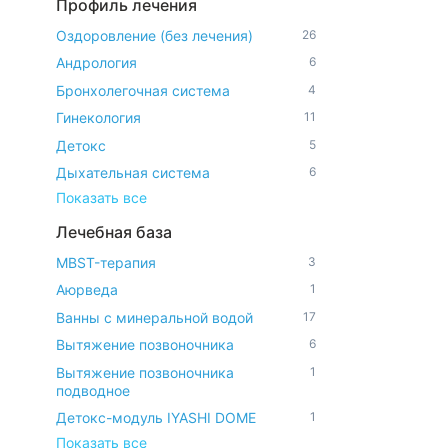
Профиль лечения
Оздоровление (без лечения)
26
Андрология
6
Бронхолегочная система
4
Гинекология
11
Детокс
5
Дыхательная система
6
Показать все
Лечебная база
MBST-терапия
3
Аюрведа
1
Ванны с минеральной водой
17
Вытяжение позвоночника
6
Вытяжение позвоночника
1
подводное
Детокс-модуль IYASHI DOME
1
Показать все