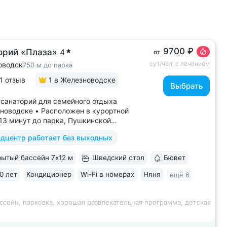
9700 ₽
орий «Плаза»
4
от
сут/чел, с лечением
оводск
750 м до парка
1 отзыв
1
в Железноводске
Выбрать
санаторий для семейного отдыха
новодске • Расположен в курортной
–13 минут до парка, Пушкинской
, бюветов «Славяновский»
дцентр работает без выходных
новский» • Собственный бювет
альной водой «Славяновская» • Все
ытый бассейн 7х12 м
Шведский стол
Бювет
 здании: не нужно выходить на улицу,
олучить лечение,...
0 лет
Кондиционер
Wi-Fi в номерах
Няня
ещё 6
ссейн, парковка, хорошая развлекательная программа, детская