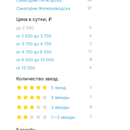
Санатории Пятигорска
Санатории Железноводска
27
Цена в сутки, ₽
до 2 500
0
от 2 500 до 3 700
4
от 3 700 до 4 700
2
от 4 700 до 6 500
11
от 6 500 до 10 000
8
от 10 000
4
Количество звезд
5 звезд
2
4 звезды
7
3 звезды
8
1—2 звезды
7
Бассейн