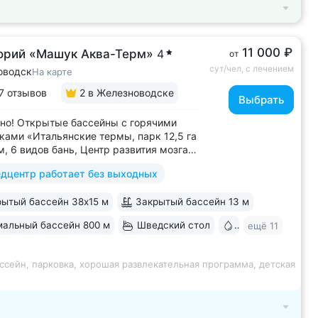
11 000 ₽
орий «Машук Аква-Терм»
4
от
сут/чел, с лечением
оводск
На карте
7 отзывов
2
в Железноводске
Выбрать
но! Открытые бассейны с горячими
ками «Итальянские термы, парк 12,5 га
м, 6 видов бань, Центр развития мозга,
х бассейна, «шведский стол» и детокс-
дцентр работает без выходных
 программы лечения, EMS-тренировки,
 спа-комплекс, вода «Легенда
ытый бассейн 38х15 м
Закрытый бассейн 13 м
» • Расположен в уединенном...
альный бассейн 800 м
Шведский стол
Бювет
ещё 11
ссейн, парковка, хорошая развлекательная программа, детская