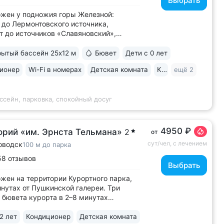
Выбрать
жен у подножия горы Железной:
 до Лермонтовского источника,
т до источников «Славяновский»,
вский» и Каскадной лестницы. У входа
орий начинается круговой терренкур
ытый бассейн 25х12 м
Бювет
Дети с 0 лет
ечебные ванны с природной
ионер
Wi-Fi в номерах
Детская комната
Караоке
ещё 2
ьной водой: вода поступает напрямую
жины № 64,...
ссейн, парковка, спокойный досуг
4950 ₽
орий «им. Эрнста Тельмана»
2
от
сут/чел, с лечением
оводск
100 м до парка
58 отзывов
Выбрать
жен на территории Курортного парка,
инутах от Пушкинской галереи. Три
 бювета курорта в 2–8 минутах
и: Лермонтовский, Славяновский,
ский • На территории санатория
2 лет
Кондиционер
Детская комната