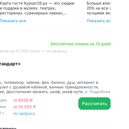
до 15000 ₽
Карта гостя Курорт26.ру — это скидки
Больше впечатлений!
и подарки в музеях, театрах,
20% на все экскурсии
ресторанах, сувенирных лавках,
лучшими экскурсион
магазинах Кавминвод. Всего более 30
Дарим карту всем гостям при
Кавминвод. Более 20
Подробнее об акции
Показать все
Показать все
предложений, список которых
бронировании санаториев и отелей в
самые красивые мест
С теплом и заботой, 
постоянно пополняется.
нашем сервисе. Карта создается в 1
Прекрасная возможн
клик и действует весь период отдыха.
Подробнее:
guestcard.kurort26.ru
и увидеть самое инте
Сэкономьте до 15 000 ₽ за неделю
Подберем санаторий и оформим Карту
отдыха с выгодными предложения
гостя за 15 минут:
8 800 700-15-77
.
Бесплатная отмена за 14 дней
лучших заведений Кавминвод.
С теплом и заботой!
ечения на 15–20% ниже — по запросу
тандарт»
, телевизор, чайник, фен, балкон, душ, интернет в
узел с душевой кабиной, ванные принадлежности,
чки, двуспальная кровать, шкаф, шкаф-купе, стол,
Подробнее
бор полотенец, две односпальные кровати, чайный
 дек
от 6500 ₽
-холодильник
Рассчитать
янв
от 10 500 ₽
 г.
по запросу
елюкс»