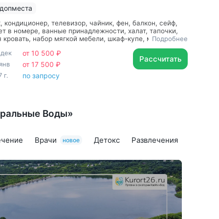
 допместа
, кондиционер, телевизор, чайник, фен, балкон, сейф,
ет в номере, ванные принадлежности, халат, тапочки,
 кровать, набор мягкой мебели, шкаф-купе, мягкая
Подробнее
 прикроватные тумбочки, диван
 дек
от 10 500 ₽
Рассчитать
янв
от 17 500 ₽
 г.
по запросу
еральные Воды»
ечение
Врачи
Детокс
Развлечения
новое