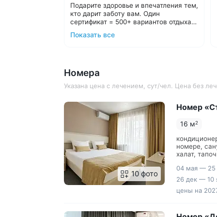
Подарите здоровье и впечатления тем,
кто дарит заботу вам. Один
сертификат = 500+ вариантов отдыха в
санаториях Кавминвод и России.
Подарочные карты номиналом от
Показать все
Выбирайте удобный формат:
10 000 ₽.
Подарочные путёвки в санаторий
С теплом и заботой организуем отдых
на выбранные даты.
в санатории для ваших близких,
Номера
подарим трансфер и будем рядом на
протяжении всего отдыха.
Подробнее о подарочных картах и
Указана цена с лечением, сут/чел. Цена без л
путёвках
Номер «С
16 м
2
кондиционер
номере, сан
халат, тапо
зеркало, на
04 мая — 25
набор, мини
10 фото
26 дек — 10 
цены на 2027
Номер «Д