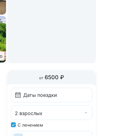
то
6500 ₽
от
2 взрослых
С лечением