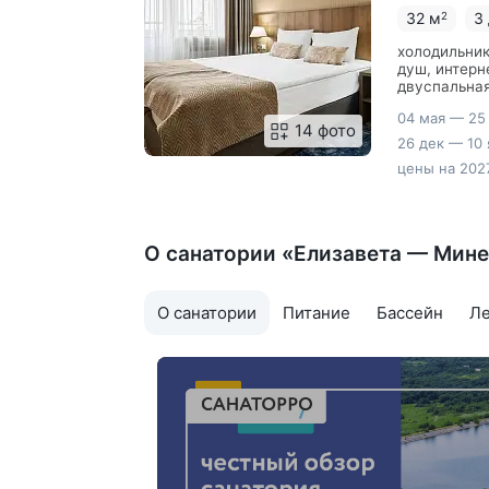
32 м
3
2
холодильник
душ, интерн
двуспальная
мебель, две
04 мая — 25
14 фото
26 дек — 10 
цены на 2027
О санатории «Елизавета — Мин
О санатории
Питание
Бассейн
Л