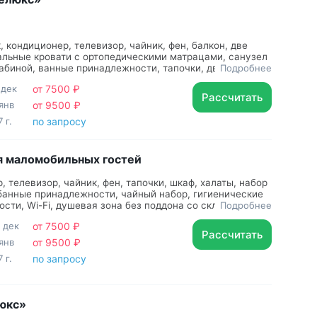
, кондиционер, телевизор, чайник, фен, балкон, две
льные кровати с ортопедическими матрацами, санузел
абиной, ванные принадлежности, тапочки, двуспальная
Подробнее
аф, прикроватные тумбочки, диван, кофемашина, посуда,
 дек
от 7500 ₽
ор полотенец, Гигиенический душ, чайный набор
Рассчитать
янв
от 9500 ₽
 г.
по запросу
я маломобильных гостей
, телевизор, чайник, фен, тапочки, шкаф, халаты, набор
банные принадлежности, чайный набор, гигиенические
сти, Wi-Fi, душевая зона без поддона со складным
Подробнее
оручни
 дек
от 7500 ₽
Рассчитать
янв
от 9500 ₽
 г.
по запросу
юкс»