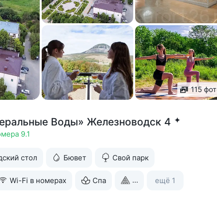
115 фо
✦
неральные Воды» Железноводск 4
мера 9.1
ский стол
Бювет
Свой парк
Wi-Fi в номерах
Спа
Бильярд
ещё 1