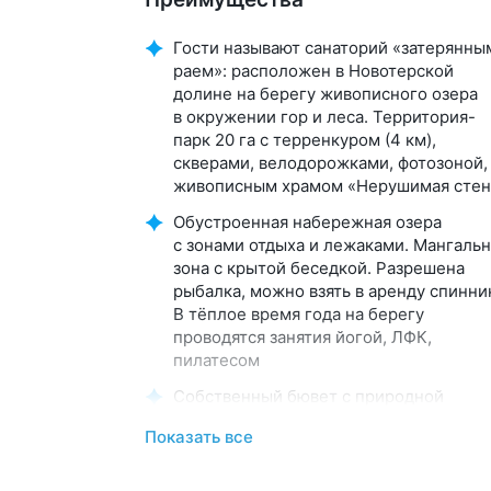
Гости называют санаторий «затерянны
раем»: расположен в Новотерской
долине на берегу живописного озера
в окружении гор и леса. Территория-
парк 20 га с терренкуром (4 км),
скверами, велодорожками, фотозоной,
живописным храмом «Нерушимая стен
Обустроенная набережная озера
с зонами отдыха и лежаками. Мангальн
зона с крытой беседкой. Разрешена
рыбалка, можно взять в аренду спинни
В тёплое время года на берегу
проводятся занятия йогой, ЛФК,
пилатесом
Собственный бювет с природной
минеральной водой «Славяновская»
Показать все
(горячая и холодная)
Трёхразовое питание «шведский стол»