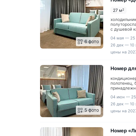
27 м
2
холодильник
полутороспа
с душевой к
кровать, шк
04 мая — 25
халаты, наб
6 фото
26 дек — 10 
цены на 2027
Номер дл
кондиционер
полотенец, 
принадлежно
сиденьем, п
04 июн — 25
26 дек — 10 
5 фото
цены на 2027
Номер «Л