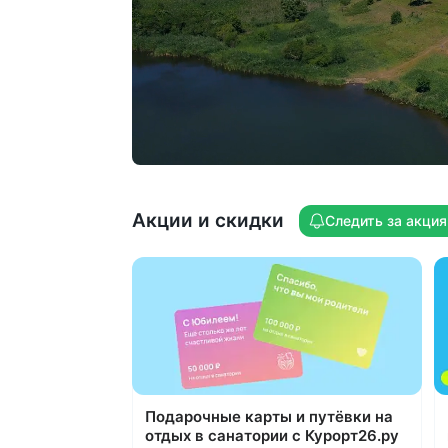
концерты, кинопоказы,
интеллектуальные и развлекательные
игры, мастер-классы, бильярд
Здоровое движение ежедневно:
плавание, ЛФК, аквааэробика, йога,
пилатес, дыхательная гимнастика,
растяжка, лимфодренажные тренировк
скандинавская ходьба, настольный
теннис. На территории проложен
терренкур 4 км. Работает прокат
Акции и скидки
Следить за акци
велосипедов и самокатов
Подарочные карты и путёвки на
отдых в санатории с Курорт26.ру