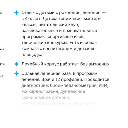
м
Отдых с детьми с рождения, лечение —
с 4-х лет. Детская анимация: мастер-
классы, читательский клуб,
развлекательные и познавательные
программы, спортивные игры,
творческие конкурсы. Есть игровая
а»
комната с воспитателем и детская
площадка
ая
Лечебный корпус работает без выходных
Сильная лечебная база. 8 программ
нг.
лечения. Врачи 12 профилей. Проводится
диагностика: биоимпедансометрия, УЗИ,
эхокардиография, дуплексное
сканирование артерий,
ректороманоскопия, кольпоскопия
Программа «Антистресс 360°» —
санаторное лечение + спа. Включены
.
редкие процедуры: электросон, соляная