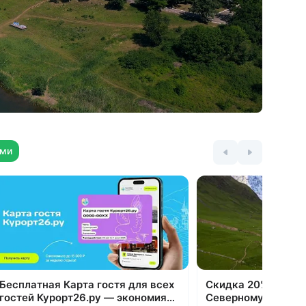
болевые ощущения, снимает стресс
и способствует глубокому сну
Спа и косметология: марокканский
массаж, 3D-лифтинг, сухой пилинг,
обертывания, кедровая бочка
и инфракрасная сауна.
и,
В 2022 году в санатории проведена
полная реновация: обновлен номерной
фонд, медицинский центр, зоны отдыха,
ями
бассейн и тренажерный зал
Бесплатная Карта гостя для всех
Скидка 20% на все
гостей Курорт26.ру — экономия
Северному Кавказ