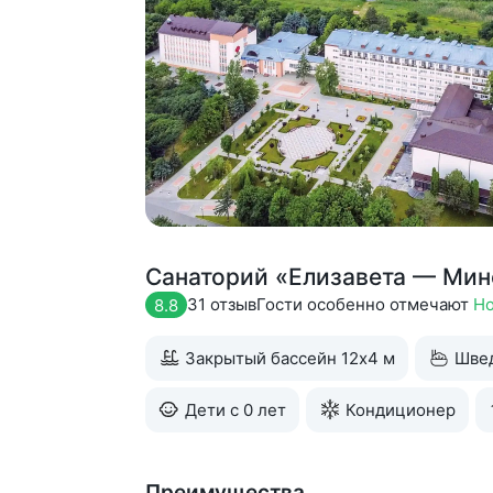
Санаторий «Елизавета — Ми
31 отзыв
Гости особенно отмечают
Но
8.8
Закрытый бассейн 12х4 м
Швед
Дети с 0 лет
Кондиционер
Преимущества