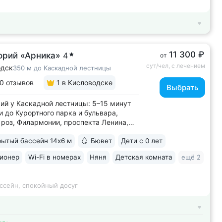
11 300 ₽
орий «Арника»
4
от
сут/чел, с лечением
одск
350 м до Каскадной лестницы
0 отзывов
1
в Кисловодске
Выбрать
ий у Каскадной лестницы: 5–15 минут
и до Курортного парка и бульвара,
роз, Филармонии, проспекта Ленина,
 Кшесинской • Новый санаторий,
ытый бассейн 14х6 м
Бювет
Дети с 0 лет
в 2018 году. 95% отзывов о санатории
ельные. Многие гости отмечают, что
ионер
Wi-Fi в номерах
Няня
Детская комната
ещё 2
ий превзошёл ожидания по уровню...
ссейн, спокойный досуг