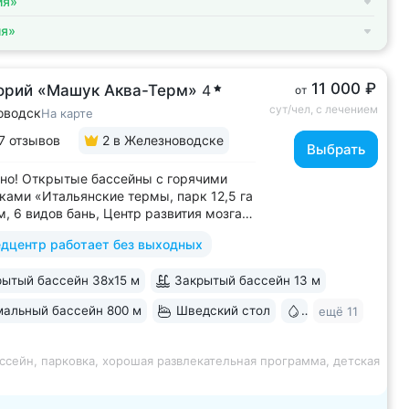
ия»
ия»
11 000 ₽
орий «Машук Аква-Терм»
4
от
сут/чел, с лечением
оводск
На карте
7 отзывов
2
в Железноводске
Выбрать
но! Открытые бассейны с горячими
ками «Итальянские термы, парк 12,5 га
м, 6 видов бань, Центр развития мозга,
х бассейна, «шведский стол» и детокс-
дцентр работает без выходных
 программы лечения, EMS-тренировки,
 спа-комплекс, вода «Легенда
ытый бассейн 38х15 м
Закрытый бассейн 13 м
» • Расположен в уединенном...
альный бассейн 800 м
Шведский стол
Бювет
ещё 11
ссейн, парковка, хорошая развлекательная программа, детская