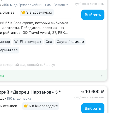
сут/чел, с лечением
ки
150 м до Грязелечебницы им. Семашко
2 отзыва
3
в Ессентуках
Выбрать
ий 5* в Ессентуках, который выбирают
 и артисты. Победитель престижных
и рейтингов: GQ Travel Award, S7, РБК
 Лидер в России по аппаратной
ионер
Wi-Fi в номерах
Спа
Сауна / хаммам
логии: массаж ICOONE, лечение
та и вен «Эндосфера», коррекция
ерный зал
Tesla Former, безинъекционная
апия...
ренажерный зал, спокойный досуг
ия»
10 600 ₽
орий «Дворец Нарзанов»
5
от
сут/чел, с лечением
одск
150 м до парка
6 отзывов
6
в Кисловодске
Выбрать