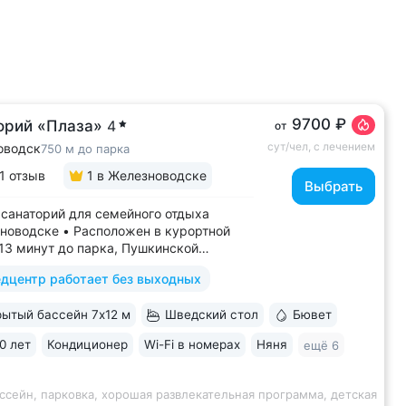
9700 ₽
орий «Плаза»
4
от
сут/чел, с лечением
оводск
750 м до парка
1 отзыв
1
в Железноводске
Выбрать
санаторий для семейного отдыха
новодске • Расположен в курортной
–13 минут до парка, Пушкинской
, бюветов «Славяновский»
дцентр работает без выходных
новский» • Собственный бювет
альной водой «Славяновская» • Все
ытый бассейн 7х12 м
Шведский стол
Бювет
 здании: не нужно выходить на улицу,
олучить лечение,...
0 лет
Кондиционер
Wi-Fi в номерах
Няня
ещё 6
ссейн, парковка, хорошая развлекательная программа, детская