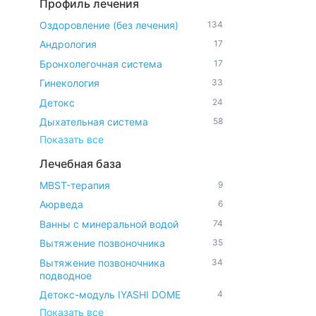
Профиль лечения
Оздоровление (без лечения)
134
Андрология
17
Бронхолегочная система
17
Гинекология
33
Детокс
24
Дыхательная система
58
Показать все
Лечебная база
MBST-терапия
9
Аюрведа
6
Ванны с минеральной водой
74
Вытяжение позвоночника
35
Вытяжение позвоночника
34
подводное
Детокс-модуль IYASHI DOME
4
Показать все