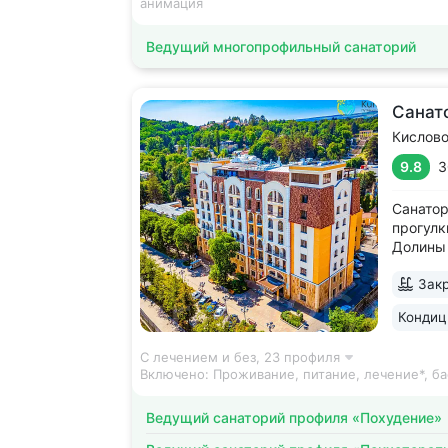
анимация
Ведущий многопрофильный санаторий
Санат
Кислов
9.8
3
Санатор
прогулк
Долины 
усадьбы
Закр
открыт 
положит
Кондиц
санатор
С лечением и без,
23 профиля
Включено:
Проживание, питание, лечение*, ба
Ведущий санаторий профиля «Похудение»