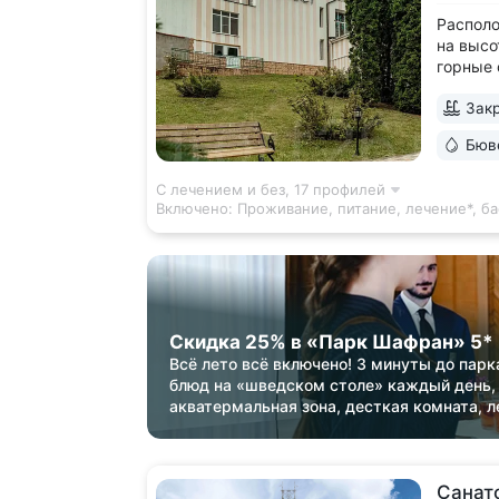
Располо
на высо
горные 
микрокл
Закр
и влажн
на терр
Бюв
Один из
отдыха. 
С лечением и без,
17 профилей
Включено:
Проживание, питание, лечение*, ба
Скидка 25% в «Парк Шафран» 5*
Всё лето всё включено! 3 минуты до парк
блюд на «шведском столе» каждый день,
акватермальная зона, десткая комната, л
Санат