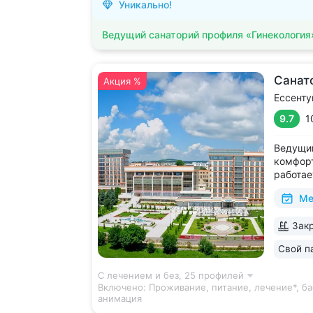
Уникально!
Ведущий санаторий профиля «Гинекология
Санат
Акция %
Ессенту
9.7
1
Ведущий
комфорт
работае
дни • Б
Ме
с термо
и морск
Закр
есть от
располо
Свой п
ещё 5
С лечением и без,
25 профилей
Включено:
Проживание, питание, лечение*, ба
анимация