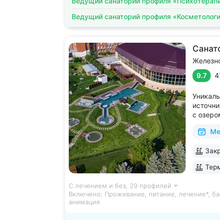
Ведущий санаторий профиля «Психотерап
Ведущий санаторий профиля «Косметолог
Санат
Железн
9.7
4
Уникаль
источни
с озеро
2 крыты
Ме
зал, 24
большой
Закр
Кавказа
Терм
С лечением и без,
29 профилей
Включено:
Проживание, питание, лечение*, ба
анимация