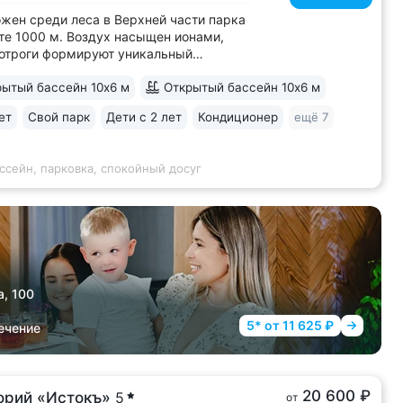
жен среди леса в Верхней части парка
те 1000 м. Воздух насыщен ионами,
отроги формируют уникальный
имат с комфортной температурой
ытый бассейн 10х6 м
Открытый бассейн 10х6 м
остью воздуха. Прямой выход
енкур № 2Б Кисловодского парка •
ет
Свой парк
Дети с 2 лет
Кондиционер
ещё 7
 лучших вариантов для уединенного
В санатории...
ссейн, парковка, спокойный досуг
а, 100
5* от 11 625 ₽
ечение
20 600 ₽
орий «Истокъ»
5
от