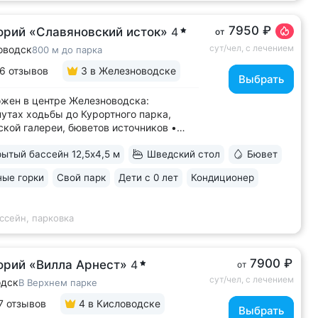
7950 ₽
орий «Славяновский исток»
4
от
сут/чел, с лечением
оводск
800 м до парка
6 отзывов
3
в Железноводске
Выбрать
жен в центре Железноводска:
нутах ходьбы до Курортного парка,
кой галереи, бюветов источников •
нная скважина и бювет с уникальной
ытый бассейн 12,5х4,5 м
Шведский стол
Бювет
ьной водой № 61, которую можно
вать только здесь. Источник
ые горки
Свой парк
Дети с 0 лет
Кондиционер
сентукского типа показан для лечения
аний...
ссейн, парковка
7900 ₽
орий «Вилла Арнест»
4
от
сут/чел, с лечением
одск
В Верхнем парке
7 отзывов
4
в Кисловодске
Выбрать