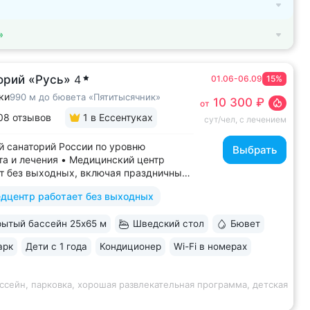
»
орий «Русь»
4
01.06-06.09
15%
ки
990 м до бювета «Пятитысячник»
10 300 ₽
от
08 отзывов
1
в Ессентуках
сут/чел, с лечением
 санаторий России по уровню
Выбрать
а и лечения • Медицинский центр
т без выходных, включая праздничные
ассейн 652 кв.м. (25×65 м)
дцентр работает без выходных
терапией, джакузи, каскадом
ой волной. Глубина от 30 до 180 см,
ытый бассейн 25х65 м
Шведский стол
Бювет
дельная детская зона. Рядом
жены закрытая терраса...
арк
Дети с 1 года
Кондиционер
Wi-Fi в номерах
ссейн, парковка, хорошая развлекательная программа, детская