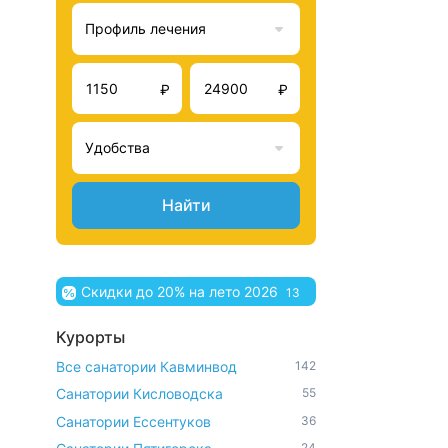
Профиль лечения
₽
₽
Удобства
Найти
Скидки до 20% на лето 2026
13
Курорты
Все санатории Кавминвод
142
Санатории Кисловодска
55
Санатории Ессентуков
36
24