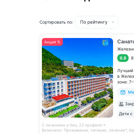
По рейтингу
Сортировать по:
Санат
Акция %
Железн
9.8
8
Лучший 
в Желез
зоне: 7
галереи
Ме
и «Смир
с минер
Закр
в одном
чтобы п
Дети с 
С лечением и без,
23 профиля
Включено:
Проживание, питание, лечение*, ба