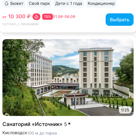
Бювет
Свой парк
Дети с 1 года
Кондиционер
ещё 6
10 300 ₽
15%
01.06-06.09
от
Выбрать
сут/чел, с лечением
1
/
25
Санаторий «Источник»
5
Кисловодск
100 м до парка