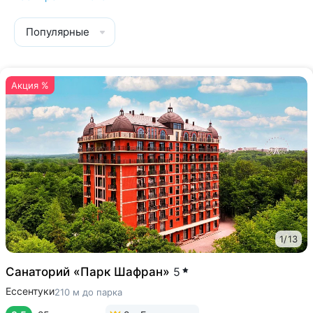
Популярные
Акция %
1
/
13
Санаторий «Парк Шафран»
5
Ессентуки
210 м до парка