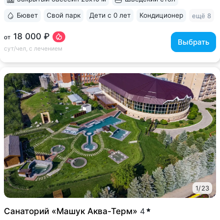
Бювет
Свой парк
Дети с 0 лет
Кондиционер
ещё 8
18 000 ₽
от
Выбрать
сут/чел, с лечением
1
/
23
Санаторий «Машук Аква-Терм»
4