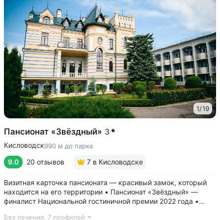
1
/
19
Пансионат «Звёздный»
3
Кисловодск
990 м до парка
9.0
20 отзывов
7
в Кисловодске
Визитная карточка пансионата — красивый замок, который
находится на его территории • Пансионат «Звёздный» —
финалист Национальной гостиничной премии 2022 года •
Современные комфортные номера, из окон открывается вид
Без лечения,
7 профилей
на горы и замок • В стоимость проживания включён завтрак