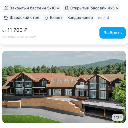
Бювет...
Закрытый бассейн 5х10 м
Открытый бассейн 4х5 м
Шведский стол
Бювет
Кондиционер
ещё 4
11 700 ₽
от
Выбрать
сут/чел, с лечением
1
/
24