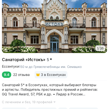
1
/
36
Санаторий «Истокъ»
5
Ессентуки
150 м до Грязелечебницы им. Семашко
9.4
22 отзыва
3
в Ессентуках
Санаторий 5* в Ессентуках, который выбирают блогеры
и артисты. Победитель престижных премий и рейтингов:
GQ Travel Award, S7, РБК и др. • Лидер в России
по аппаратной косметологии: массаж ICOONE, лечение
С лечением и без,
19 профилей
целлюлита и вен «Эндосфера», коррекция фигуры Tesla
Former, безинъекционная мезотерапия...