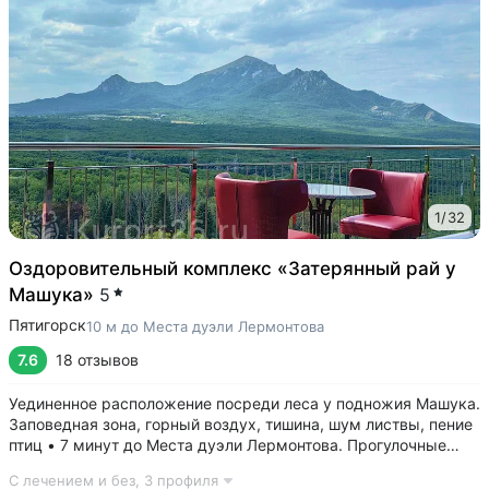
1
/
32
Оздоровительный комплекс «Затерянный рай у
Машука»
5
Пятигорск
10 м до Места дуэли Лермонтова
7.6
18 отзывов
Уединенное расположение посреди леса у подножия Машука.
Заповедная зона, горный воздух, тишина, шум листвы, пение
птиц • 7 минут до Места дуэли Лермонтова. Прогулочные
тропы терренкура на вершину Машука, к Канатке и Провалу.
С лечением и без,
3 профиля
Идеальное место для тех, кто любит гулять на природе •