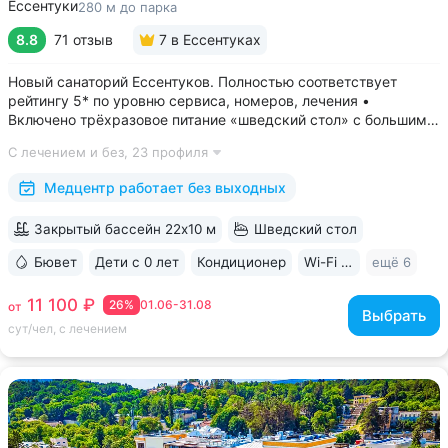
Ессентуки
280 м до парка
8.8
71 отзыв
7
в Ессентуках
Новый санаторий Ессентуков. Полностью соответствует
рейтингу 5* по уровню сервиса, номеров, лечения •
Включено трёхразовое питание «шведский стол» с большим
выбором блюд. Один из лучших вариантов по питанию
С лечением и без,
23 профиля
в Ессентуках • Центр Курортной зоны: 3 минуты
до Курортного парка и Грязелечебницы им....
Медцентр работает без выходных
Закрытый бассейн 22х10 м
Шведский стол
Бювет
Дети с 0 лет
Кондиционер
Wi-Fi в номерах
ещё 6
11 100 ₽
26%
01.06-31.08
от
Выбрать
сут/чел, с лечением