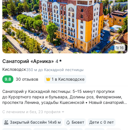
1
/
16
Санаторий «Арника»
4
Кисловодск
350 м до Каскадной лестницы
9.8
30 отзывов
1
в Кисловодске
Санаторий у Каскадной лестницы: 5–15 минут прогулки
до Курортного парка и бульвара, Долины роз, Филармонии,
проспекта Ленина, усадьбы Кшесинской • Новый санаторий,
открыт в 2018 году. 95% отзывов о санатории
С лечением и без,
23 профиля
положительные. Многие гости отмечают, что санаторий
превзошёл ожидания по уровню...
Закрытый бассейн 14х6 м
Бювет
Дети с 0 лет