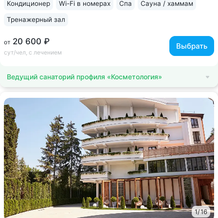
Кондиционер
Wi-Fi в номерах
Спа
Сауна / хаммам
Тренажерный зал
20 600 ₽
от
Выбрать
сут/чел, с лечением
Ведущий санаторий профиля «Косметология»
1
/
16