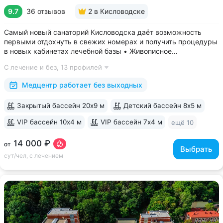
9.7
36 отзывов
2
в Кисловодске
Самый новый санаторий Кисловодска даёт возможность
первыми отдохнуть в свежих номерах и получить процедуры
в новых кабинетах лечебной базы • Живописное
расположение в ущелье двух балок, рядом с Нарзанной
С лечение и без,
13 профилей
галереей и Каскадной лестницей • Свой выход в Курортный
парк, поблизости проходят маршруты...
Медцентр работает без выходных
Закрытый бассейн 20х9 м
Детский бассейн 8х5 м
VIP бассейн 10х4 м
VIP бассейн 7х4 м
ещё 10
14 000 ₽
от
Выбрать
сут/чел, с лечением