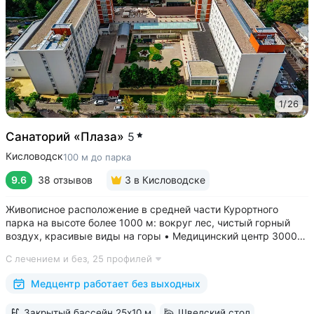
1
/
26
Санаторий «Плаза»
5
Кисловодск
100 м до парка
9.6
38 отзывов
3
в Кисловодске
Живописное расположение в средней части Курортного
парка на высоте более 1000 м: вокруг лес, чистый горный
воздух, красивые виды на горы • Медицинский центр 3000
кв.м. В штате 43 врача и 220 медспециалистов высокой
С лечением и без,
25 профилей
квалификации • Более 1000 видов диагностики и ДНК-
исследований. Есть диагностика...
Медцентр работает без выходных
Закрытый бассейн 25x10 м
Шведский стол