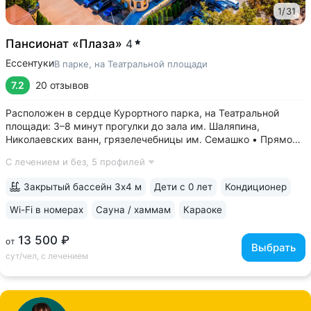
1
/
31
Пансионат «Плаза»
4
Ессентуки
В парке, на Театральной площади
7.2
20 отзывов
Расположен в сердце Курортного парка, на Театральной
площади: 3–8 минут прогулки до зала им. Шаляпина,
Николаевских ванн, грязелечебницы им. Семашко • Прямой
выход к Галереи источника № 17, до бювета «Источник
С лечением и без,
5 профилей
№ 4» — 5 минут прогулки • Всего 27 номеров — спокойно,
нет очереди на процедуры,...
Закрытый бассейн 3х4 м
Дети с 0 лет
Кондиционер
Wi-Fi в номерах
Сауна / хаммам
Караоке
13 500 ₽
от
Выбрать
сут/чел, с лечением