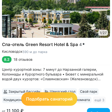
1
/
27
Спа-отель Green Resort Hotel & Spa
4
Кисловодск
590 м до парка
8.2
18 отзывов
Центр курортной зоны: 7 минут до Нарзанной галереи,
Колоннады и Курортного бульвара • Бювет с минеральной
водой двух курортов: «Славяновская» (Железноводск)
и «Ессентуки-4» • Комфортные номера с панорамными
окнами. Во всех номерах есть кондиционер. В люксах
Закрытый бассейн
Шведский стол
Свой парк
и апартаментах — кухня-гостиная...
Подобрать санаторий
Кондиционер
Wi-Fi в номерах
Детская комната
ещё 3
11 100 ₽
от