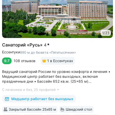
1
/
23
Санаторий «Русь»
4
Ессентуки
990 м до бювета «Пятитысячник»
9.7
108 отзывов
1
в Ессентуках
Ведущий санаторий России по уровню комфорта и лечения •
Медицинский центр работает без выходных, включая
праздничные дни • Бассейн 652 кв.м. (25×65 м)
с термотерапией, джакузи, каскадом и морской волной.
С лечением и без,
25 профилей
Глубина от 30 до 180 см, есть отдельная детская зона. Рядом
расположены закрытая терраса...
Медцентр работает без выходных
Закрытый бассейн 25х65 м
Шведский стол