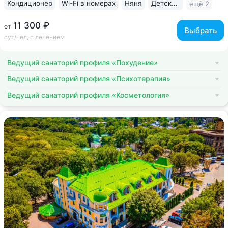
Кондиционер
Wi-Fi в номерах
Няня
Детская комната
ещё 2
11 300 ₽
от
Выбрать
сут/чел, с лечением
Ведущий санаторий профиля «Похудение»
Ведущий санаторий профиля «Психотерапия»
Ведущий санаторий профиля «Косметология»