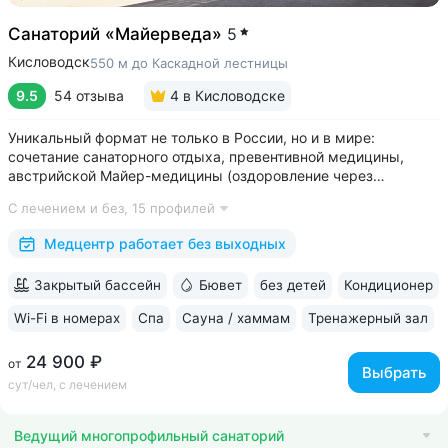
Санаторий «Майерведа»
5
Кисловодск
550 м до Каскадной лестницы
9.5
54 отзыва
4
в Кисловодске
Уникальный формат не только в России, но и в мире:
сочетание санаторного отдыха, превентивной медицины,
австрийской Майер-медицины (оздоровление через
восстановление ЖКТ), древнеиндийской Аюрведы •
С лечением и без,
15 профилей
Победитель международной премии The World Luxury Awards.
Премия «Вояж» за лучший велнес-проект...
Медцентр работает без выходных
Закрытый бассейн
Бювет
без детей
Кондиционер
Wi-Fi в номерах
Спа
Сауна / хаммам
Тренажерный зал
24 900 ₽
от
Выбрать
сут/чел, с лечением
Ведущий многопрофильный санаторий