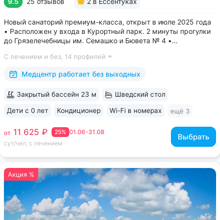
9.5
25 отзывов
2
в Ессентуках
Новый санаторий премиум-класса, открыт в июле 2025 года
• Расположен у входа в Курортный парк. 2 минуты прогулки
до Грязелечебницы им. Семашко и Бювета № 4 •
Акватермальная зона: бассейн с водопадом, финская сауна.
С лечением и без,
14 профилей
Бесплатное посещение включено во все виды путёвок •
Трёхразовое питание...
Медцентр работает без выходных
Закрытый бассейн 23 м
Шведский стол
Дети с 0 лет
Кондиционер
Wi-Fi в номерах
ещё 3
11 625 ₽
25%
01.06-31.08
от
Выбрать
сут/чел, с лечением
Акция %