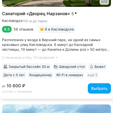
1
/
17
Санаторий «Дворец Нарзанов»
5
Кисловодск
150 м до парка
9.3
56 отзывов
6
в Кисловодске
Расположен у входа в Верхний парк, на одной из самых
красивых улиц Кисловодска. 6 минут до Каскадной
лестницы, 10 минут — до Канатки и Долины роз • 50 метров
до бюветов с минеральной водой трёх курортов: «Нарзан»
С лечением и без,
14 профилей
(Кисловодск), «Славяновская» (Железноводск), «Ессентуки
№ 4» • Здание санатория —...
Закрытый бассейн 30 м
Шведский стол
Бювет
Дети с 0 лет
Кондиционер
Wi-Fi в номерах
ещё 5
10 600 ₽
от
Выбрать
сут/чел, с лечением