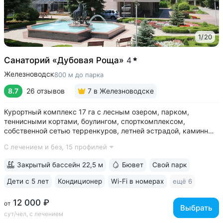
1
/
20
Санаторий «Дубовая Роща»
4
Железноводск
800 м до парка
8.7
26 отзывов
7
в Железноводске
Курортный комплекс 17 га с лесным озером, парком,
теннисными кортами, боулингом, спорткомплексом,
собственной сетью терренкуров, летней эстрадой, каминным
залом • Озеро с благоустроенным пляжем, чайным
С лечением и без,
15 профилей
домиком, лодочной станцией с катамаранами и зоной для
рыбалки на территории • Расположен...
Закрытый бассейн 22,5 м
Бювет
Свой парк
Дети с 5 лет
Кондиционер
Wi-Fi в номерах
ещё 6
12 000 ₽
от
Выбрать
сут/чел, с лечением