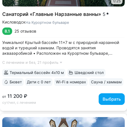
1
/
25
Санаторий «Главные Нарзанные ванны»
5
Кисловодск
На Курортном бульваре
8.1
25 отзывов
Уникально! Крытый бассейн 11×7 м с природной нарзанной
водой и турецкий хаммам. Проводятся занятия
аквааэробикой • Расположен на Курортном бульваре,
в 3 минутах от Нарзанной галереи и Курортного парка •
С лечением и без,
21 профиль
Главные нарзанные ванны — памятник архитектуры
федерального значения, одно из самых...
Термальный бассейн 4х10 м
Шведский стол
Бювет
Дети с 0 лет
Wi-Fi в номерах
Сауна / хаммам
11 200 ₽
от
Выбрать
сут/чел, с лечением