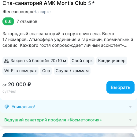
Спа-санаторий AMK Montis Club
5
Железноводск
На карте
6.6
7 отзывов
Загородный спа-санаторий в окружении леса. Всего
17 номеров. Атмосфера уединения и гармонии, премиальный
сервис. Каждого гостя сопровождает личный ассистент-
тьютор • Бювет с минеральной водой Железноводска —
«Славяновская» • Номера в неоклассическом стиле
Закрытый бассейн 20х10 м
Свой парк
Кондиционер
с отделкой из природных материалов....
Wi-Fi в номерах
Спа
Сауна / хаммам
20 000 ₽
от
Выбрать
сут/чел
Уникально!
Ведущий санаторий профиля «Косметология»