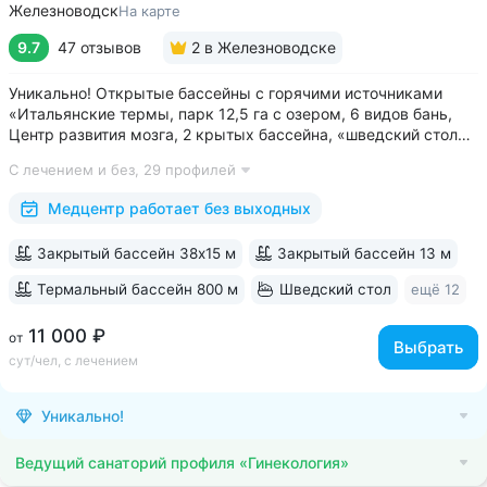
Железноводск
На карте
9.7
47 отзывов
2
в Железноводске
Уникально! Открытые бассейны с горячими источниками
«Итальянские термы, парк 12,5 га с озером, 6 видов бань,
Центр развития мозга, 2 крытых бассейна, «шведский стол»
и детокс-зал, 24 программы лечения, EMS-тренировки,
С лечением и без,
29 профилей
большой спа-комплекс, вода «Легенда Кавказа» •
Расположен в уединенном...
Медцентр работает без выходных
Закрытый бассейн 38х15 м
Закрытый бассейн 13 м
Термальный бассейн 800 м
Шведский стол
ещё 12
11 000 ₽
от
Выбрать
сут/чел, с лечением
Уникально!
Ведущий санаторий профиля «Гинекология»