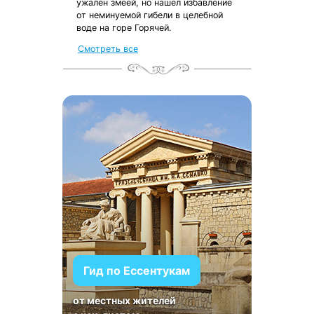
ужален змеей, но нашел избавление
от неминуемой гибели в целебной
воде на горе Горячей.
Смотреть все
Гид по Ессентукам
от местных жителей