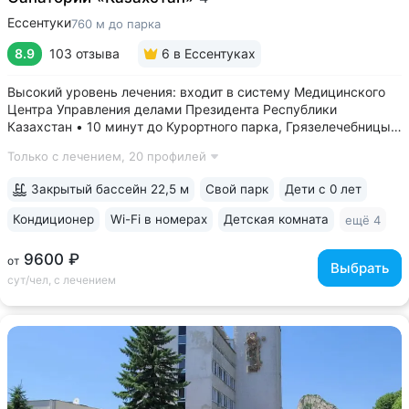
Ессентуки
760 м до парка
8.9
103 отзыва
6
в Ессентуках
Высокий уровень лечения: входит в систему Медицинского
Центра Управления делами Президента Республики
Казахстан • 10 минут до Курортного парка, Грязелечебницы
им. Семашко, бювета источников «Ессентуки 4»
Только с лечением,
20 профилей
и «Ессентуки-Новая» • Санаторий с восточным колоритом
в интерьерах. Во всех номерах...
Закрытый бассейн 22,5 м
Свой парк
Дети с 0 лет
Кондиционер
Wi-Fi в номерах
Детская комната
ещё 4
9600 ₽
от
Выбрать
сут/чел, с лечением