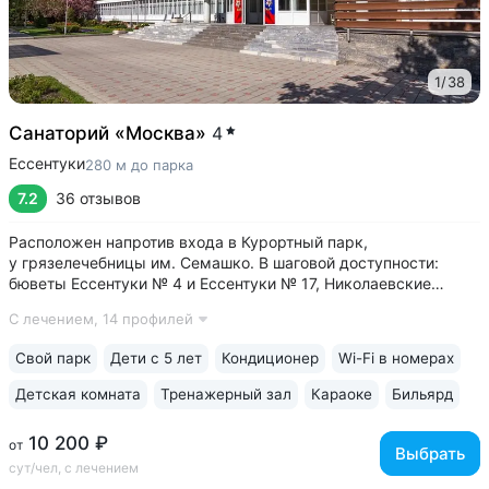
1
/
38
Санаторий «Москва»
4
Ессентуки
280 м до парка
7.2
36 отзывов
Расположен напротив входа в Курортный парк,
у грязелечебницы им. Семашко. В шаговой доступности:
бюветы Ессентуки № 4 и Ессентуки № 17, Николаевские
ванны, концертный зал им. Шаляпина • Санаторий
С лечением,
14 профилей
администрации президента РФ — высокие стандарты
лечения и сервиса • Корпус № 2 — исторический...
Свой парк
Дети с 5 лет
Кондиционер
Wi-Fi в номерах
Детская комната
Тренажерный зал
Караоке
Бильярд
10 200 ₽
от
Выбрать
сут/чел, с лечением