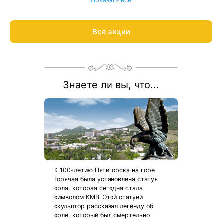
Весь период проживания должен пройти в даты 1 мая — 31
августа 2026.
Рассчитаем цену со скидкой и забронируем отдых по
Все акции
акции:
8 800 700-15-77
.
Знаете ли вы, что...
К 100-летию Пятигорска на горе
Горячая была установлена статуя
орла, которая сегодня стала
символом КМВ. Этой статуей
скульптор рассказал легенду об
орле, который был смертельно