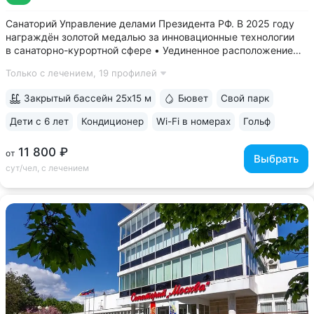
Санаторий Управление делами Президента РФ. В 2025 году
награждён золотой медалью за инновационные технологии
в санаторно-курортной сфере • Уединенное расположение
в верхней части Курортного парка — в зоне с уникальным
Только с лечением,
19 профилей
микроклиматом на высоте 1000 м. Прямой выход
на терренкур 2Б, который ведёт...
Закрытый бассейн 25x15 м
Бювет
Свой парк
Дети с 6 лет
Кондиционер
Wi-Fi в номерах
Гольф
ещё 6
11 800 ₽
от
Выбрать
сут/чел, с лечением