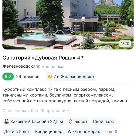
1
/
20
Санаторий «Дубовая Роща»
4
Железноводск
800 м до парка
8.7
26 отзывов
7
в Железноводске
Курортный комплекс 17 га с лесным озером, парком,
теннисными кортами, боулингом, спорткомплексом,
собственной сетью терренкуров, летней эстрадой, каминным
залом • Озеро с благоустроенным пляжем, чайным
С лечением и без,
15 профилей
домиком, лодочной станцией с катамаранами и зоной для
рыбалки на территории • Расположен...
Закрытый бассейн 22,5 м
Бювет
Свой парк
Дети с 5 лет
Кондиционер
Wi-Fi в номерах
ещё 6