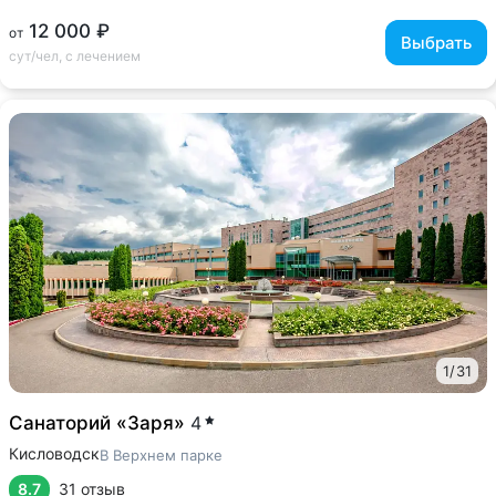
12 000 ₽
от
Выбрать
сут/чел, с лечением
1
/
31
Санаторий «Заря»
4
Кисловодск
В Верхнем парке
8.7
31 отзыв