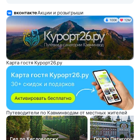
Акции и розыгрыши
100K
12М
Карта гостя Курорт26.ру
Путеводители по Кавминводам от местных жителей
Гид по Кисловодску
Гид по Пятигорску