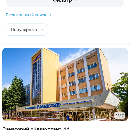
Расширенный поиск →
Популярные
1
/
27
Санаторий «Казахстан»
4