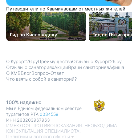
Путеводители по Кавминводам от местных жителей
Гид по Кисловодску
Гид по Пятигорску
О Курорт26.ру
Преимущества
Отзывы о Курорт26.ру
Отзывы о санаториях
Акции
Врачи санаториев
Афиша
О КМВ
Блог
Вопрос–Ответ
Что взять с собой в санаторий?
100% надежно
Мы в Едином федеральном реестре
турагентов РТА
0034559
ИНН 263203967963
ИМЕЮТСЯ ПРОТИВОПОКАЗАНИЯ. НЕОБХОДИМА
КОНСУЛЬТАЦИЯ СПЕЦИАЛИСТА.
Политики и договор оферты