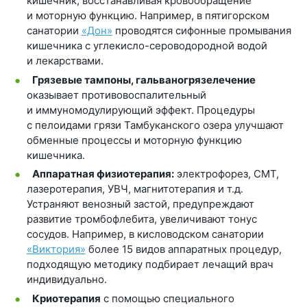
кишечник, восстанавливая кровообращение
и моторную функцию. Например, в пятигорском
санатории
«Дон»
проводятся сифонные промывания
кишечника с углекисло-сероводородной водой
и лекарствами.
Грязевые тампоны, гальваногрязелечение
оказывает противовоспалительный
и иммуномодулирующий эффект. Процедуры
с пелоидами грязи Тамбуканского озера улучшают
обменные процессы и моторную функцию
кишечника.
Аппаратная физиотерапия:
электрофорез, СМТ,
лазеротерапия, УВЧ, магнитотерапия и т.д.
Устраняют венозный застой, предупреждают
развитие тромбофлебита, увеличивают тонус
сосудов. Например, в кисловодском санатории
«Виктория»
более 15 видов аппаратных процедур,
подходящую методику подбирает лечащий врач
индивидуально.
Криотерапия
с помощью специального