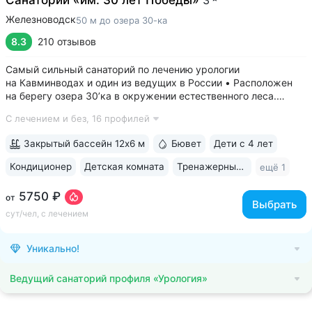
Санаторий «им. 30 лет Победы»
3
Железноводск
50 м до озера 30-ка
8.3
210 отзывов
Самый сильный санаторий по лечению урологии
на Кавминводах и один из ведущих в России • Расположен
на берегу озера 30’ка в окружении естественного леса.
Озеро названо так именно из-за близости к санаторию •
С лечением и без,
16 профилей
Озеро 30’ка — одна из главных достопримечательностей
Железноводска: пирсы с местами для...
Закрытый бассейн 12х6 м
Бювет
Дети с 4 лет
Кондиционер
Детская комната
Тренажерный зал
ещё 1
5750 ₽
от
Выбрать
сут/чел, с лечением
Уникально!
Ведущий санаторий профиля «Урология»