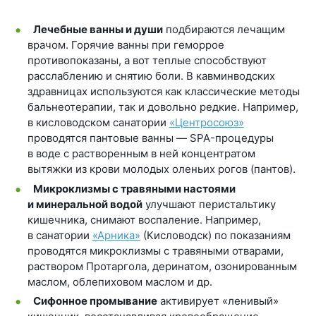
Лечебные ванны и души
подбираются лечащим
врачом. Горячие ванны при геморрое
противопоказаны, а вот теплые способствуют
расслаблению и снятию боли. В кавминводских
здравницах используются как классические методы
бальнеотерапии, так и довольно редкие. Например,
в кисловодском санатории
«Центросоюз»
проводятся пантовые ванны — SPA-процедуры
в воде с растворенным в ней концентратом
вытяжки из крови молодых оленьих рогов (пантов).
Микроклизмы с травяными настоями
и минеральной водой
улучшают перистальтику
кишечника, снимают воспаление. Например,
в санатории
«Арника»
(Кисловодск) по показаниям
проводятся микроклизмы с травяными отварами,
раствором Протаргола, деринатом, озонированным
маслом, облепиховом маслом и др.
Сифонное промывание
активирует «ленивый»